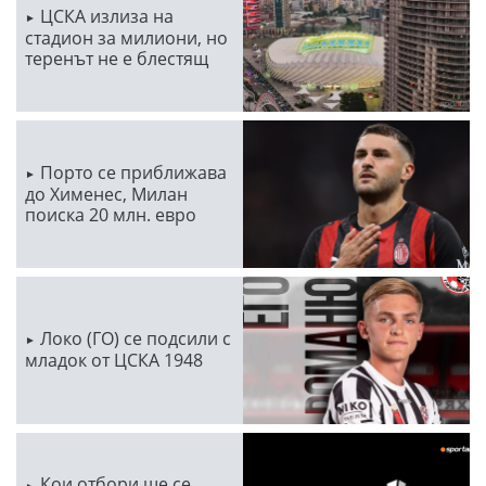
ЦСКА излиза на
стадион за милиони, но
теренът не е блестящ
Порто се приближава
до Хименес, Милан
поиска 20 млн. евро
Локо (ГО) се подсили с
младок от ЦСКА 1948
Кои отбори ще се