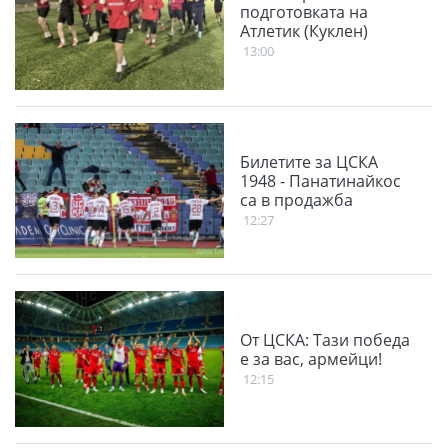
подготовката на
Атлетик (Куклен)
13:00
Билетите за ЦСКА
1948 - Панатинайкос
са в продажба
12:27
От ЦСКА: Тази победа
е за вас, армейци!
12:15