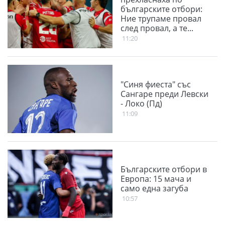
българските отбори:
Ние трупаме провал
след провал, а те...
11:20
"Синя фиеста" със
Сангаре преди Левски
- Локо (Пд)
11:09
Българските отбори в
Европа: 15 мача и
само една загуба
10:57