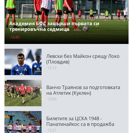
Академия БФС завърши първата си
тренировъчна седмица
13:49
Левски без Майкон срещу Локо
(Пловдив)
13:12
Ванчо Траянов за подготовката
на Атлетик (Куклен)
13:00
Билетите за ЦСКА 1948 -
Панатинайкос са в продажба
12:27