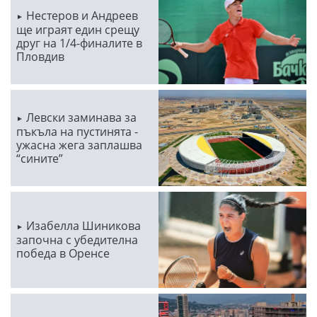
Нестеров и Андреев
ще играят един срещу
друг на 1/4-финалите в
Пловдив
Левски заминава за
пъкъла на пустинята -
ужасна жега заплашва
“сините”
Изабелла Шиникова
започна с убедителна
победа в Оренсе