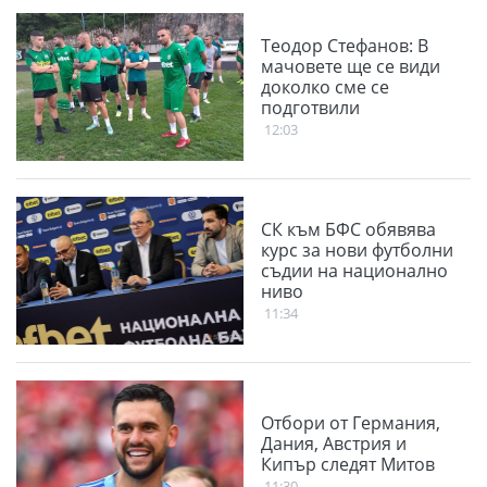
Теодор Стефанов: В
мачовете ще се види
доколко сме се
подготвили
12:03
СК към БФС обявява
курс за нови футболни
съдии на национално
ниво
11:34
Отбори от Германия,
Дания, Австрия и
Кипър следят Митов
11:30