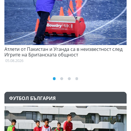
Атлети от Пакистан и Уганда са в неизвестност след
С
Игрите на Британската общност
н
05.08.2026
03
ФУТБОЛ БЪЛГАРИЯ