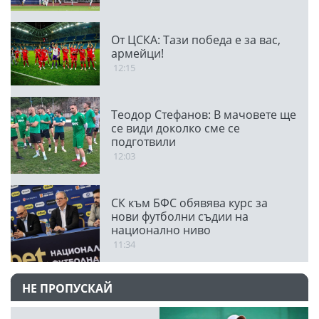
От ЦСКА: Тази победа е за вас,
армейци!
12:15
Теодор Стефанов: В мачовете ще
се види доколко сме се
подготвили
12:03
СК към БФС обявява курс за
нови футболни съдии на
национално ниво
11:34
НЕ ПРОПУСКАЙ