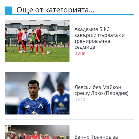
Още от категорията...
Академия БФС
завърши първата си
тренировъчна
седмица
13:49
Левски без Майкон
срещу Локо (Пловдив)
13:12
Ванчо Траянов за