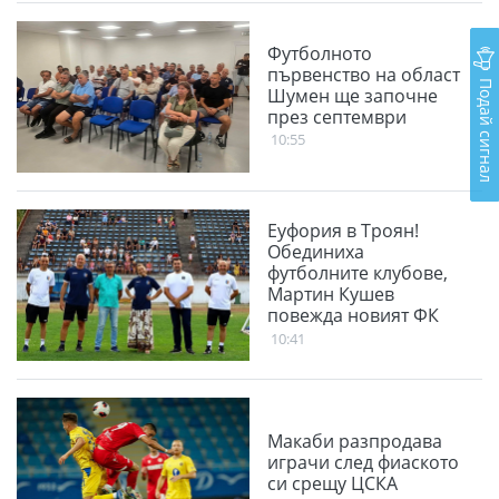
Футболното
първенство на област
Подай сигнал
Шумен ще започне
през септември
10:55
Еуфория в Троян!
Обединиха
футболните клубове,
Мартин Кушев
повежда новият ФК
Чавдар
10:41
Макаби разпродава
играчи след фиаското
си срещу ЦСКА