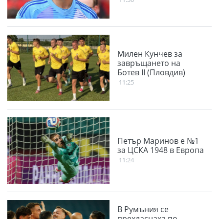
Милен Кунчев за
завръщането на
Ботев II (Пловдив)
11:25
Петър Маринов е №1
за ЦСКА 1948 в Европа
11:24
В Румъния се
прехласнаха по