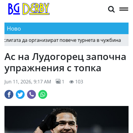
Ново
игата да организират повече турнета в чужбина
13:49
Ас на Лудогорец започна
упражнения с топка
Jun 11, 2026, 9:17 AM
1
103