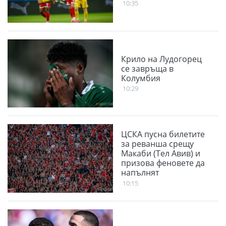
10:35
Крило на Лудогорец
се завръща в
Колумбия
10:29
ЦСКА пусна билетите
за реванша срещу
Макаби (Тел Авив) и
призова феновете да
напълнят
Националния стадион
10:15