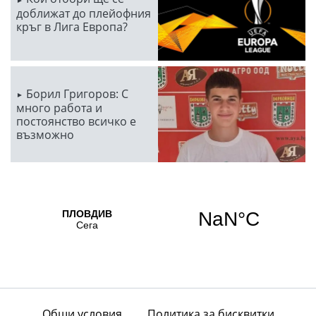
доближат до плейофния
кръг в Лига Европа?
Борил Григоров: С
много работа и
постоянство всичко е
възможно
Общи условия
Политика за бисквитки