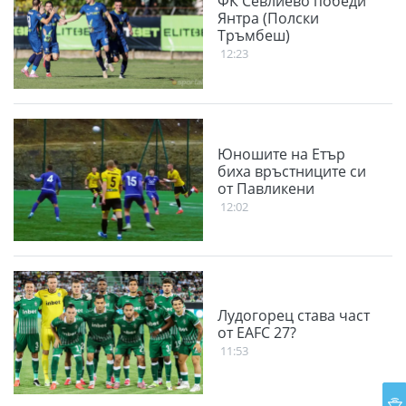
ФК Севлиево победи
Янтра (Полски
Тръмбеш)
12:23
Юношите на Етър
биха връстниците си
от Павликени
12:02
Лудогорец става част
от EAFC 27?
11:53