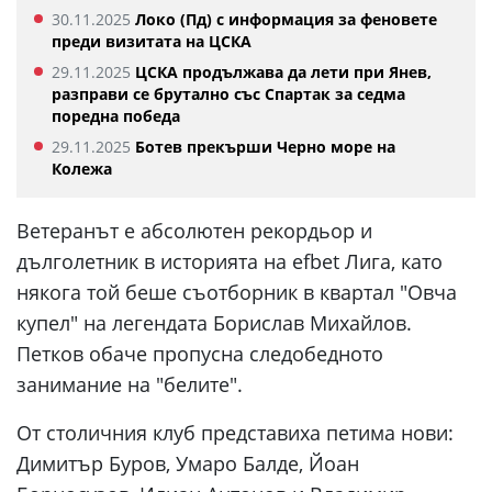
30.11.2025
Локо (Пд) с информация за феновете
преди визитата на ЦСКА
29.11.2025
ЦСКА продължава да лети при Янев,
разправи се брутално със Спартак за седма
поредна победа
29.11.2025
Ботев прекърши Черно море на
Колежа
Ветеранът е абсолютен рекордьор и
дълголетник в историята на еfbet Лига, като
някога той беше съотборник в квартал "Овча
купел" на легендата Борислав Михайлов.
Петков обаче пропусна следобедното
занимание на "белите".
От столичния клуб представиха петима нови:
Димитър Буров, Умаро Балде, Йоан