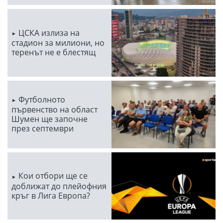
ЦСКА излиза на
стадион за милиони, но
теренът не е блестящ
Футболното
първенство на област
Шумен ще започне
през септември
Кои отбори ще се
доближат до плейофния
кръг в Лига Европа?