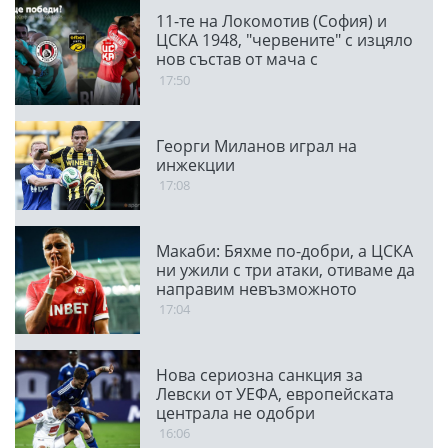
11-те на Локомотив (София) и
ЦСКА 1948, "червените" с изцяло
нов състав от мача с
Панатинайкос
17:50
Георги Миланов играл на
инжекции
17:08
Макаби: Бяхме по-добри, а ЦСКА
ни ужили с три атаки, отиваме да
направим невъзможното
17:04
Нова сериозна санкция за
Левски от УЕФА, европейската
централа не одобри
транспарант
16:06