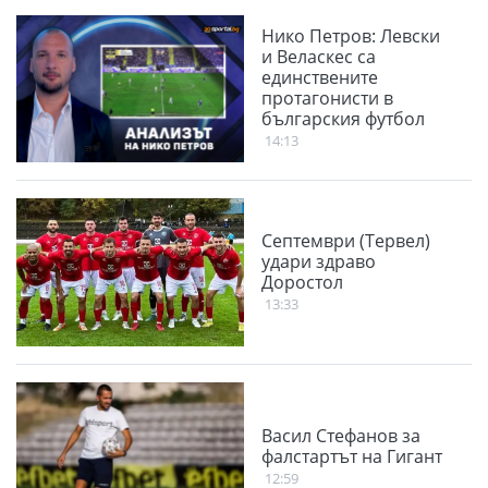
Нико Петров: Левски
и Веласкес са
единствените
протагонисти в
българския футбол
14:13
Септември (Тервел)
удари здраво
Доростол
13:33
Васил Стефанов за
фалстартът на Гигант
12:59