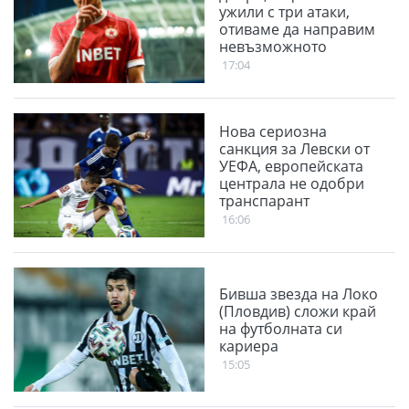
ужили с три атаки,
отиваме да направим
невъзможното
17:04
Нова сериозна
санкция за Левски от
УЕФА, европейската
централа не одобри
транспарант
16:06
Бивша звезда на Локо
(Пловдив) сложи край
на футболната си
кариера
15:05