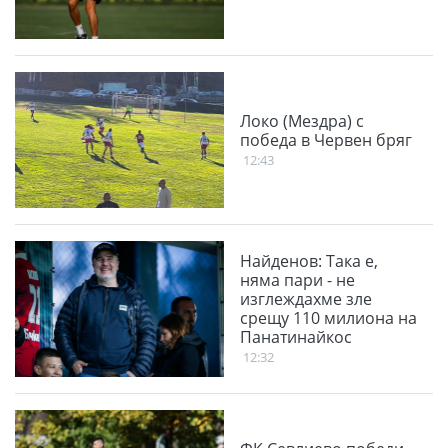
Локо (Мездра) с
победа в Червен бряг
12:43
Найденов: Така е,
няма пари - не
изглеждахме зле
срещу 110 милиона на
Панатинайкос
12:32