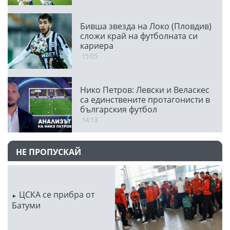
Бивша звезда на Локо (Пловдив)
сложи край на футболната си
кариера
15:05
Нико Петров: Левски и Веласкес
са единствените протагонисти в
българския футбол
14:13
НЕ ПРОПУСКАЙ
ЦСКА се прибра от
Батуми