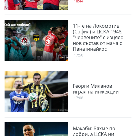
18:44
11-те на Локомотив
(София) и ЦСКА 1948,
"червените" с изцяло
нов състав от мача с
Панатинайкос
17:50
Георги Миланов
играл на инжекции
17:08
Макаби: Бяхме по-
добри, а ЦСКА ни