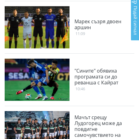
Подай сигнал
Марек съзря двоен
аршин
11:09
"Сините" обявиха
програмата си до
реванша с Кайрат
10:46
Мачът срещу
Лудогорец може да
повдигне
самочувствието на