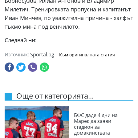
Борносузов, Илиан Антонов и Владимир
Милетич. Тренировката пропусна и капитанът
Иван Минчев, по уважителна причина - халфът
тъкмо мина под венчилото.
Следвай ни:
Източник:
Sportal.bg
Към оригиналната статия
Още от категорията...
БФС даде 4 дни на
Марек да заяви
стадион за
домакинствата