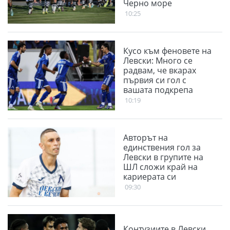
Черно море
10:25
Кусо към феновете на
Левски: Много се
радвам, че вкарах
първия си гол с
вашата подкрепа
10:19
Авторът на
единствения гол за
Левски в групите на
ШЛ сложи край на
кариерата си
09:30
Контузиите в Левски