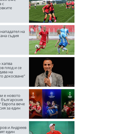
 с
овките
нападател на
тана съдия
 хапва
в плод и се
дава на
то докосване"
ли е новото
а българския
? Европа вече
сия за един
ров и Андреев
аят един