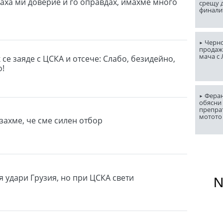
ваха ми доверие и го оправдах, имахме много
срещу д
финали
Черно
продаж
мача с
се заяде с ЦСКА и отсече: Слабо, безидейно,
о!
Феран
обясни 
препра
мотото
захме, че сме силен отбор
я удари Грузия, но при ЦСКА свети