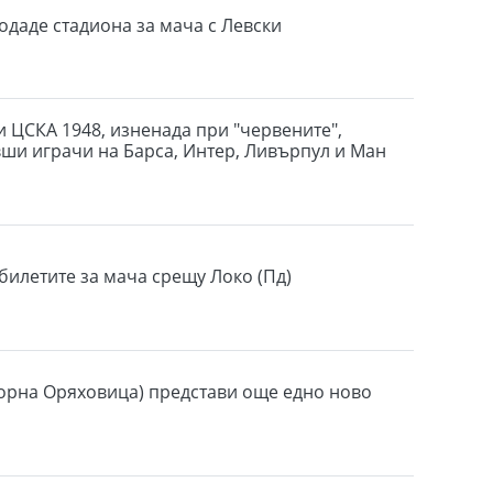
одаде стадиона за мача с Левски
и ЦСКА 1948, изненада при "червените",
вши играчи на Барса, Интер, Ливърпул и Ман
билетите за мача срещу Локо (Пд)
орна Оряховица) представи още едно ново