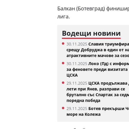
Балкан (Ботевград) финиши
лига.
Водещи новини
30.11.2025
Славия триумфир
срещу Добруджа в един от н
атрактивните мачове за сез
30.11.2025
Локо (Пд) с инфор
за феновете преди визитата 
ЦСКА
Изабелла Шиникова започна с
Тотнъм 
убедителна победа в Оренсе
05.08.2026
29.11.2025
ЦСКА продължава 
05.08.2026
лети при Янев, разправи се
брутално със Спартак за сед
поредна победа
29.11.2025
Ботев прекърши Ч
море на Колежа