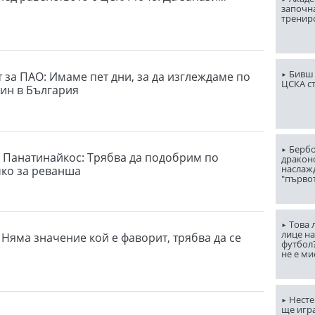
започна
тренир
Бивш 
 за ПАО: Имаме пет дни, за да изглеждаме по
ЦСКА с
ин в България
Бербо
 Панатинайкос: Трябва да подобрим по
драконо
наслаж
чко за реванша
"първо
Това 
лице н
 Няма значение кой е фаворит, трябва да се
футбол
не е ми
Несте
ще игр