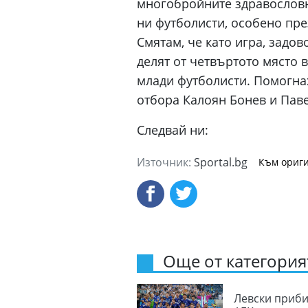
многобройните здравословн
ни футболисти, особено пре
Смятам, че като игра, задо
делят от четвъртото място 
млади футболисти. Помогнах
отбора Калоян Бонев и Паве
Следвай ни:
Източник:
Sportal.bg
Към ориги
Още от категорият
Левски приби