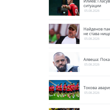
Илиев: Гласу
ситуации
05.08.2026
Найденов пак 
не става нищ
05.08.2026
Алвеша: Пока
05.08.2026
Токова авари
05.08.2026