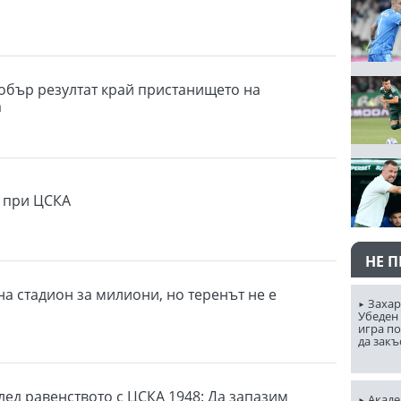
обър резултат край пристанището на
а
 при ЦСКА
НЕ 
на стадион за милиони, но теренът не е
Захар
Убеден 
игра п
да закъ
лед равенството с ЦСКА 1948: Да запазим
Акаде