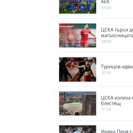
АЕК
09:26
ЦСКА търси д
магьосницат
08:00
Турицов идва
07:30
ЦСКА излиза 
блестящ
07:20
Иняки Пеня с