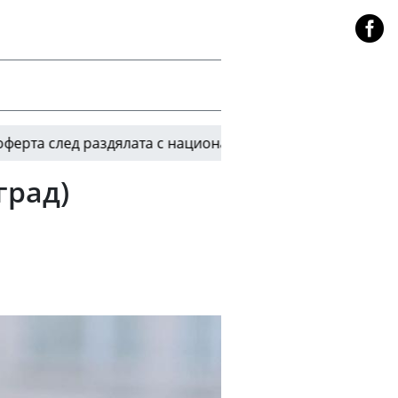
лед раздялата с националния отбор на Франция
09:32
град)