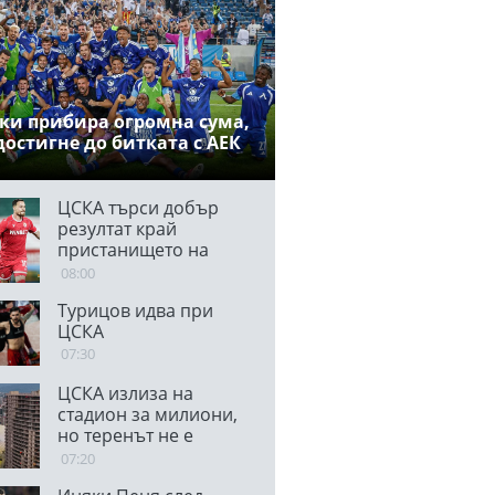
ки прибира огромна сума,
достигне до битката с АЕК
ЦСКА търси добър
резултат край
пристанището на
магьосницата
08:00
Турицов идва при
ЦСКА
07:30
ЦСКА излиза на
стадион за милиони,
но теренът не е
блестящ
07:20