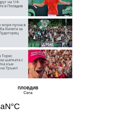
руг на 1/4-
те в Пловдив
 море пусна в
ба билети за
 Лудогорец
 Торес
за шапката с
тка към
 на Тръмп