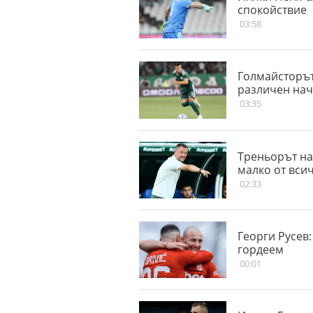
спокойствие
03:58
Голмайсторът
различен нач
03:35
Треньорът на
малко от вси
02:33
Георги Русев:
гордеем
00:01