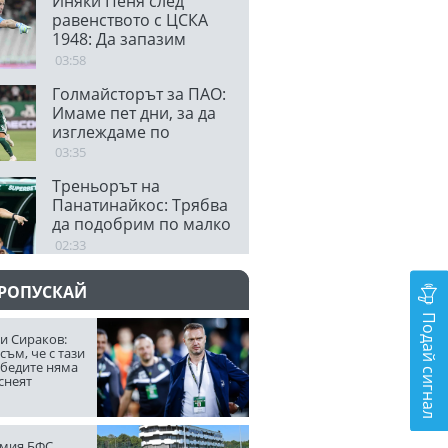
Иняки Пеня след
равенството с ЦСКА
1948: Да запазим
спокойствие
03:58
Голмайсторът за ПАО:
Имаме пет дни, за да
изглеждаме по
различен начин в
03:35
България
Треньорът на
Панатинайкос: Трябва
да подобрим по малко
от всичко за реванша
02:33
ПРОПУСКАЙ
Подай сигнал
и Сираков:
съм, че с тази
обедите няма
снеят
мия БФС