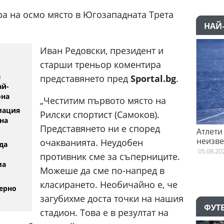
ра на осмо място в Югозападната Трета
НАЙ
Иван Редовски, президент и
старши треньор коментира
а
представянето пред
Sportal.bg
.
ай-
она
„Честитим първото място на
мация
Рилски спортист (Самоков).
на
Представянето ни е според
започна преговори с Гакпо
Атлети от Пакистан и Уганд
неизвестност след Игрите 
очакванията. Неудобен
да
Британската общност
05.08.2026
противник сме за съперниците.
ма
Можеше да сме по-напред в
класирането. Необичайно е, че
ерно
загубихме доста точки на нашия
ФУТ
стадион. Това е в резултат на