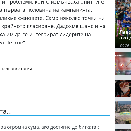
и проблеми, който измъчваха опитните
з първата половина на кампанията.
волихме феновете. Само няколко точки ни
в крайното класиране. Дадохме шанс и на
Левс
а им да се интегрират лидерите на
ако 
л Петков“.
09:26
налната статия
а...
ра огромна сума, ако достигне до битката с