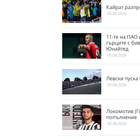
Кайрат разпр
05.08.2026
11-те на ПАО 
гърците с би
Юнайтед
05.08.2026
Левски пуска 
05.08.2026
Локомотив (Г
попълнение
05.08.2026