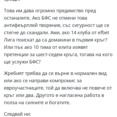
Това им дава огромно предимство пред
останалите. Ако БФС не отмени това
антифеърплей творение, със сигурност ще се
стигне до скандали. Ами, ако 14 клуба от efbet
Лига поискат да са домакини в първия кръг?
Или пък ако 10 тима от елита изявят
претенции за шест-седем кръга, тогава на кого
ще услужи БФС?
Жребият трябва да се върне в нормален вид
или ако се направи компромис за
евроучастниците, той да включва не повече от
кръг или два. Другото е нагласена работа в
полза на силните и богатите.
Следвай ни: