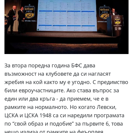
За втора поредна година БФС дава
възможност на клубовете да си нагласят
жребия на кой както му е угодно. С предимство
били евроучастниците. Ако става въпрос за
един или два кръга - да приемем, че е в
рамките на нормалното. Но когато Левски,
ЦСКА и ЦСКА 1948 са си наредили програмата
по “свой образ и подобие” за първите 6, това
нещо излиза от рамките на феърплея.