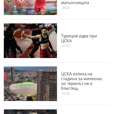
магьосницата
08:00
Турицов идва при
ЦСКА
07:30
ЦСКА излиза на
стадион за милиони,
но теренът не е
блестящ
07:20