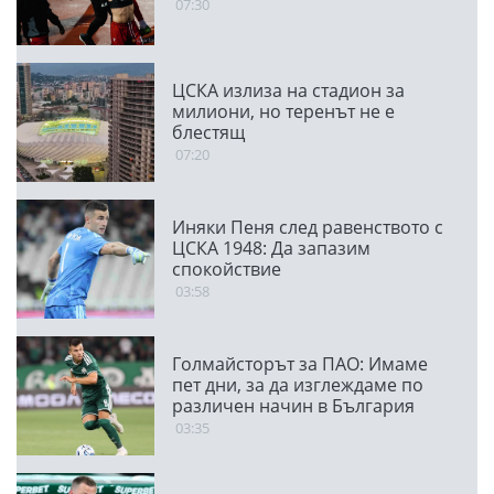
07:30
ЦСКА излиза на стадион за
милиони, но теренът не е
блестящ
07:20
Иняки Пеня след равенството с
ЦСКА 1948: Да запазим
спокойствие
03:58
Голмайсторът за ПАО: Имаме
пет дни, за да изглеждаме по
различен начин в България
03:35