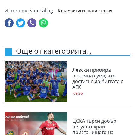
Източник:
Sportal.bg
Към оригиналната статия
Още от категорията...
Левски прибира
огромна сума, ако
достигне до битката с
АЕК
09:26
ЦСКА търси добър
резултат край
пристанището на