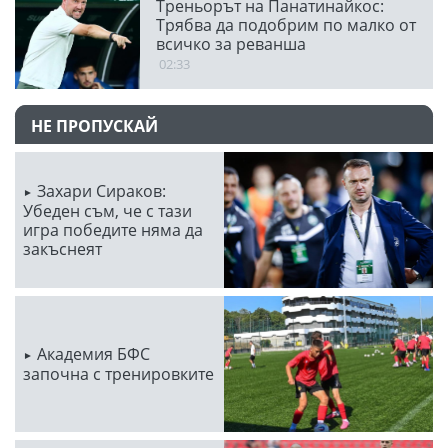
Треньорът на Панатинайкос:
Трябва да подобрим по малко от
всичко за реванша
02:33
НЕ ПРОПУСКАЙ
Захари Сираков:
Убеден съм, че с тази
игра победите няма да
закъснеят
Академия БФС
започна с тренировките