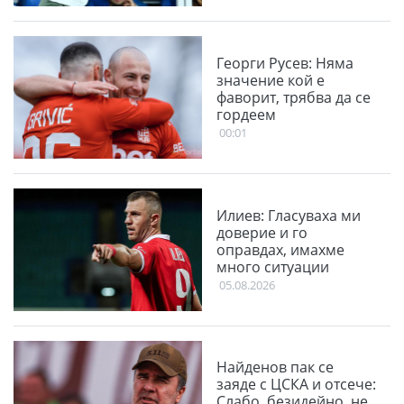
Георги Русев: Няма
значение кой е
фаворит, трябва да се
гордеем
00:01
Илиев: Гласуваха ми
доверие и го
оправдах, имахме
много ситуации
05.08.2026
Найденов пак се
заяде с ЦСКА и отсече:
Слабо, безидейно, не