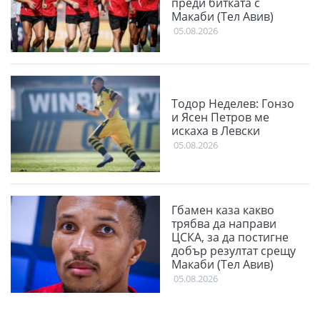
преди битката с
Макаби (Тел Авив)
05.08.2026
Тодор Неделев: Гонзо
и Ясен Петров ме
искаха в Левски
05.08.2026
Гбамен каза какво
трябва да направи
ЦСКА, за да постигне
добър резултат срещу
Макаби (Тел Авив)
05.08.2026