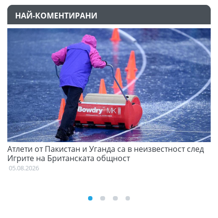
НАЙ-КОМЕНТИРАНИ
Атлети от Пакистан и Уганда са в неизвестност след
Д
Игрите на Британската общност
05
05.08.2026