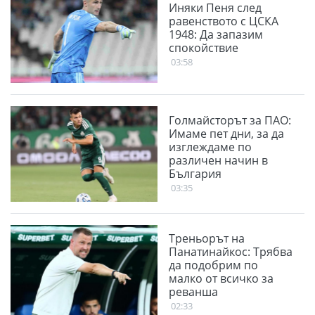
Иняки Пеня след
равенството с ЦСКА
1948: Да запазим
спокойствие
03:58
Голмайсторът за ПАО:
Имаме пет дни, за да
изглеждаме по
различен начин в
България
03:35
Треньорът на
Панатинайкос: Трябва
да подобрим по
малко от всичко за
реванша
02:33