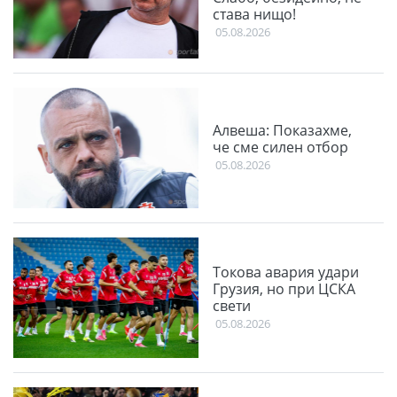
става нищо!
05.08.2026
Алвеша: Показахме,
че сме силен отбор
05.08.2026
Токова авария удари
Грузия, но при ЦСКА
свети
05.08.2026