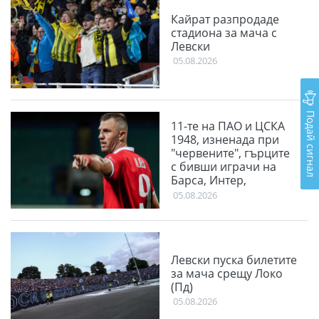
Кайрат разпродаде
стадиона за мача с
Левски
05.08.2026
Подай сигнал
11-те на ПАО и ЦСКА
1948, изненада при
"червените", гърците
с бивши играчи на
Барса, Интер,
Ливърпул и Ман
05.08.2026
Юнайтед
Левски пуска билетите
за мача срещу Локо
(Пд)
05.08.2026