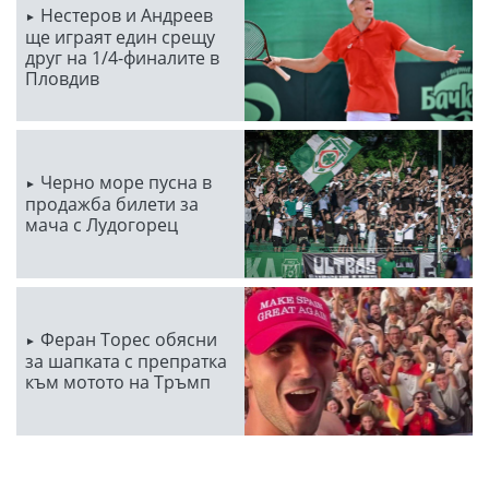
Нестеров и Андреев
ще играят един срещу
друг на 1/4-финалите в
Пловдив
Черно море пусна в
продажба билети за
мача с Лудогорец
Феран Торес обясни
за шапката с препратка
към мотото на Тръмп