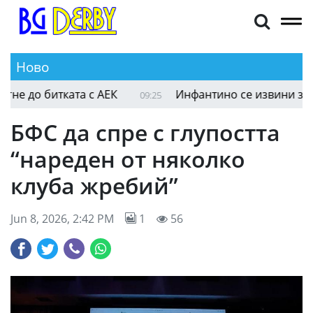
Ново
Левски прибира огромна сума, ако достигне до 
09:26
БФС да спре с глупостта
“нареден от няколко
клуба жребий”
Jun 8, 2026, 2:42 PM
1
56