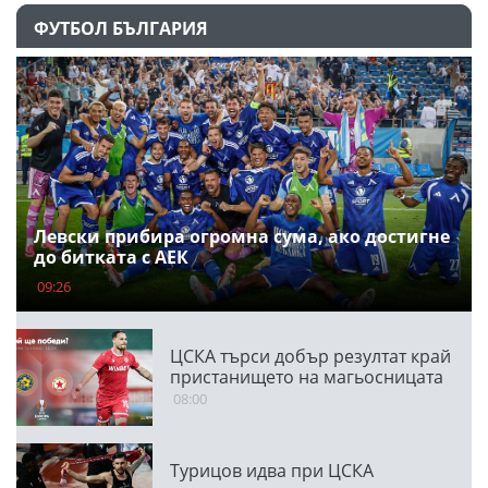
ФУТБОЛ БЪЛГАРИЯ
Левски прибира огромна сума, ако достигне
до битката с АЕК
09:26
ЦСКА търси добър резултат край
пристанището на магьосницата
08:00
Турицов идва при ЦСКА