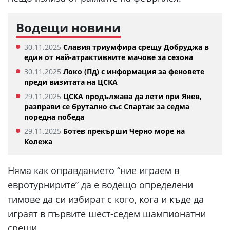
Водещи новини
30.11.2025
Славия триумфира срещу Добруджа в
един от най-атрактивните мачове за сезона
30.11.2025
Локо (Пд) с информация за феновете
преди визитата на ЦСКА
29.11.2025
ЦСКА продължава да лети при Янев,
разправи се брутално със Спартак за седма
поредна победа
29.11.2025
Ботев прекърши Черно море на
Колежа
Няма как оправданието “ние играем в
евротурнирите” да е водещо определени
тимове да си избират с кого, кога и къде да
играят в първите шест-седем шампионатни
срещи.