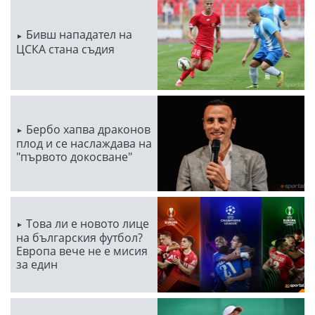
Бивш нападател на
ЦСКА стана съдия
Бербо хапва драконов
плод и се наслаждава на
"първото докосване"
Това ли е новото лице
на българския футбол?
Европа вече не е мисия
за един