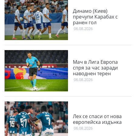
Динамо (Киев)
пречупи Карабах с
ранен гол
06.08.2026
Мач в Лига Европа
спря за час заради
наводнен терен
06.08.2026
Лех се спаси от нова
европейска издънка
06.08.2026