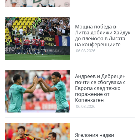
Мощна победа в
Литва доближи Хайдук
до плейофа в Лигата
на конференциите
06.08.2026
Андреев и Дебрецен
почти се сбогуваха с
Европа след тежко
поражение от
Копенхаген
06.08.2026
Ягелония надви