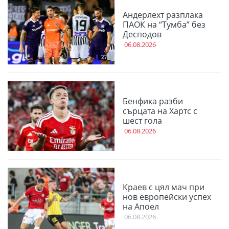
Андерлехт разплака
ПАОК на “Тумба” без
Десподов
06.08.2026
Бенфика разби
сърцата на Хартс с
шест гола
06.08.2026
Краев с цял мач при
нов европейски успех
на Апоел
06.08.2026