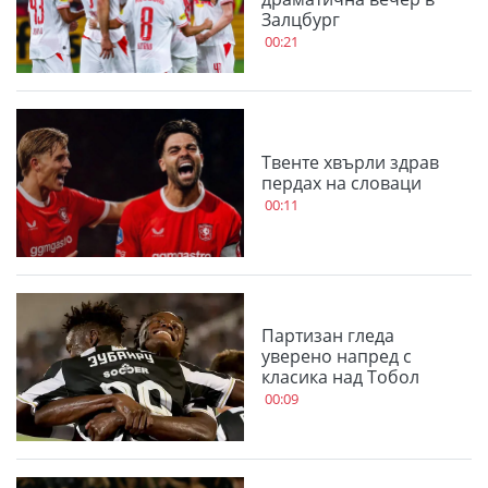
Залцбург
00:21
Твенте хвърли здрав
пердах на словаци
00:11
Партизан гледа
уверено напред с
класика над Тобол
00:09