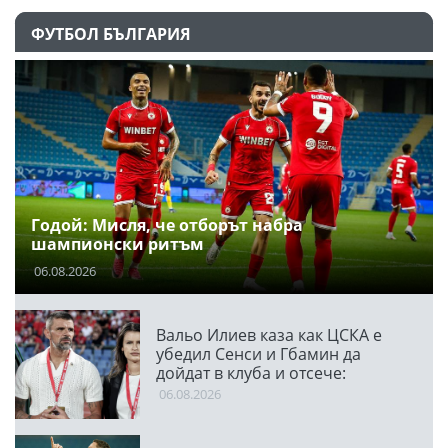
ФУТБОЛ БЪЛГАРИЯ
Годой: Мисля, че отборът набра
шампионски ритъм
06.08.2026
Вальо Илиев каза как ЦСКА е
убедил Сенси и Гбамин да
дойдат в клуба и отсече:
Направихме изключителен
06.08.2026
двубой