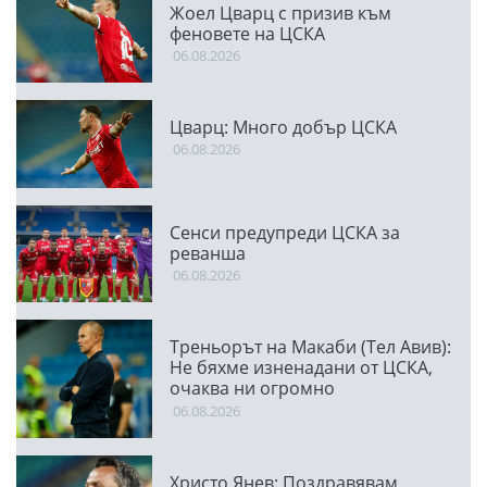
Жоел Цварц с призив към
феновете на ЦСКА
06.08.2026
Цварц: Много добър ЦСКА
06.08.2026
Сенси предупреди ЦСКА за
реванша
06.08.2026
Треньорът на Макаби (Тел Авив):
Не бяхме изненадани от ЦСКА,
очаква ни огромно
предизвикателство
06.08.2026
Христо Янев: Поздравявам