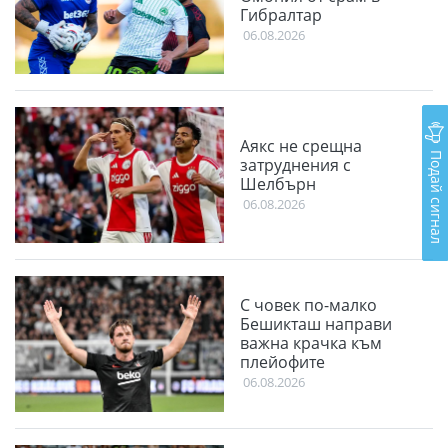
Гибралтар
06.08.2026
Аякс не срещна
Подай сигнал
затруднения с
Шелбърн
06.08.2026
С човек по-малко
Бешикташ направи
важна крачка към
плейофите
06.08.2026