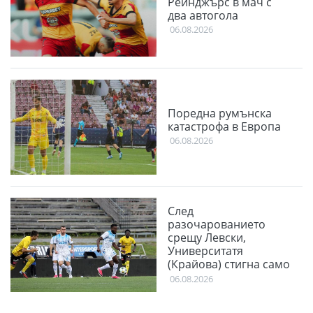
Рейнджърс в мач с
два автогола
06.08.2026
Поредна румънска
катастрофа в Европа
06.08.2026
След
разочарованието
срещу Левски,
Университатя
(Крайова) стигна само
до равенство във
06.08.2026
Финландия