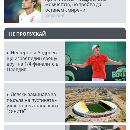
момчетата, но трябва да
останем смирени
06.08.2026
НЕ ПРОПУСКАЙ
Нестеров и Андреев
ще играят един срещу
друг на 1/4-финалите в
Пловдив
Левски заминава за
пъкъла на пустинята -
ужасна жега заплашва
“сините”