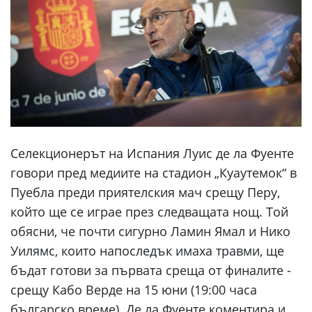
Селекционерът на Испания Луис де ла Фуенте
говори пред медиите на стадион „Куаутемок“ в
Пуебла преди приятелския мач срещу Перу,
който ще се играе през следващата нощ. Той
обясни, че почти сигурно Ламин Ямал и Нико
Уилямс, които напоследък имаха травми, ще
бъдат готови за първата среща от финалите -
срещу Кабо Верде на 15 юни (19:00 часа
българско време). Де ла Фуенте коментира и