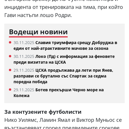
инцидента от тренировката на тима, при който
Гави настъпи лошо Родри.
Водещи новини
30.11.2025
Славия триумфира срещу Добруджа в
един от най-атрактивните мачове за сезона
30.11.2025
Локо (Пд) с информация за феновете
преди визитата на ЦСКА
29.11.2025
ЦСКА продължава да лети при Янев,
разправи се брутално със Спартак за седма
поредна победа
29.11.2025
Ботев прекърши Черно море на
Колежа
За контузените футболисти
Нико Уилямс, Ламин Ямал и Виктор Муньос се
възстановяват според предвидените срокове.