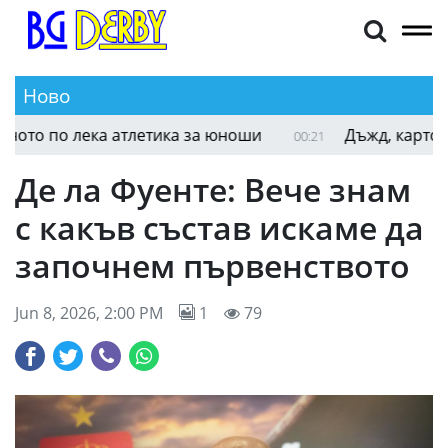
Ново
Още един българин е на финал на Световното по
00:29
Де ла Фуенте: Вече знам
с какъв състав искаме да
започнем първенството
Jun 8, 2026, 2:00 PM
1
79