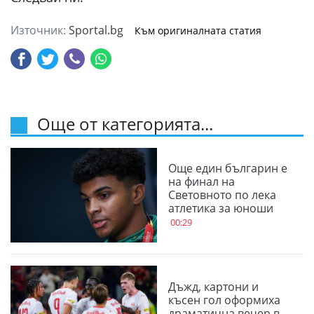
Източник:
Sportal.bg
Към оригиналната статия
Още от категорията...
Още един българин е
на финал на
Световното по лека
атлетика за юноши
00:29
Дъжд, картони и
късен гол оформиха
драматична вечер в