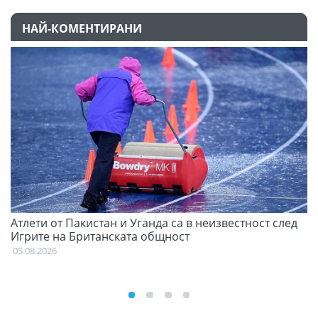
НАЙ-КОМЕНТИРАНИ
Атлети от Пакистан и Уганда са в неизвестност след
Д
Игрите на Британската общност
05
05.08.2026