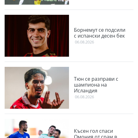
Борнемут се подсили
с испански десен бек
06.08.2026
Тюн се разправи с
шампиона на
Исландия
06.08.2026
Късен гол спаси
Омония от срам в