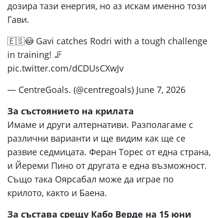
дозира тази енергия, но аз искам именно този
Гави.
🇪🇸😳 Gavi catches Rodri with a tough challenge
in training! 🦵
pic.twitter.com/dCDUsCXwJv
— CentreGoals. (@centregoals) June 7, 2026
За състоянието на крилата
Имаме и други алтернативи. Разполагаме с
различни варианти и ще видим как ще се
развие седмицата. Феран Торес от една страна,
и Йереми Пино от другата е една възможност.
Също така Оярсабал може да играе по
крилото, както и Баена.
За състава срещу Кабо Верде на 15 юни