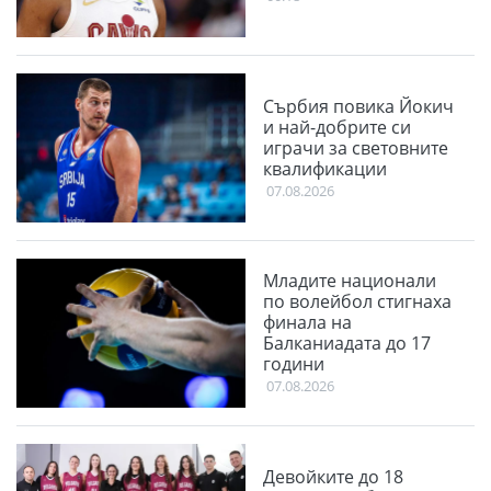
Сърбия повика Йокич
и най-добрите си
играчи за световните
квалификации
07.08.2026
Младите национали
по волейбол стигнаха
финала на
Балканиадата до 17
години
07.08.2026
Девойките до 18