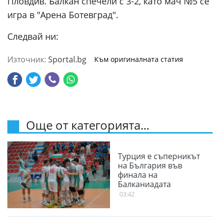
Пловдив. Балкан спечели с 3-2, като мач №5 се
игра в "Арена Ботевград".
Следвай ни:
Източник:
Sportal.bg
Към оригиналната статия
Още от категорията...
Турция е съперникът
на България във
финала на
Балканиадата
03:42