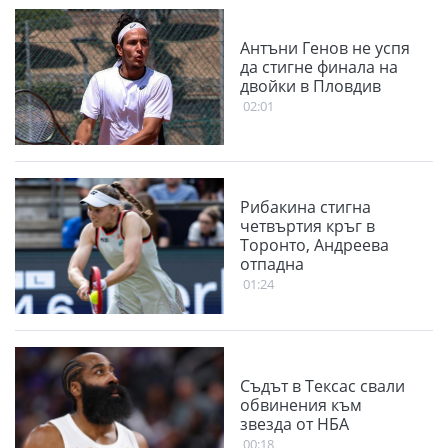
Антъни Генов не успя
да стигне финала на
двойки в Пловдив
02:01
Рибакина стигна
четвъртия кръг в
Торонто, Андреева
отпадна
01:24
Съдът в Тексас свали
обвинения към
звезда от НБА
00:18