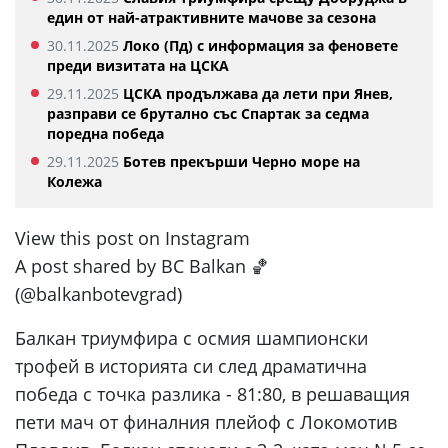
един от най-атрактивните мачове за сезона
30.11.2025
Локо (Пд) с информация за феновете
преди визитата на ЦСКА
29.11.2025
ЦСКА продължава да лети при Янев,
разправи се брутално със Спартак за седма
поредна победа
29.11.2025
Ботев прекърши Черно море на
Колежа
View this post on Instagram
A post shared by BC Balkan 🏀
(@balkanbotevgrad)
Балкан триумфира с осмия шампионски
трофей в историята си след драматична
победа с точка разлика - 81:80, в решаващия
пети мач от финалния плейоф с Локомотив