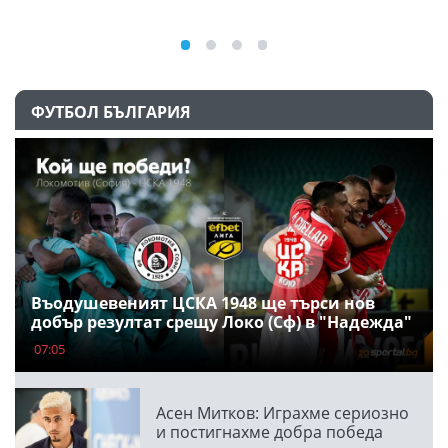
ФУТБОЛ БЪЛГАРИЯ
Въодушевеният ЦСКА 1948 ще търси нов
добър резултат срещу Локо (Сф) в "Надежда"
07:05
Асен Митков: Играхме сериозно
и постигнахме добра победа