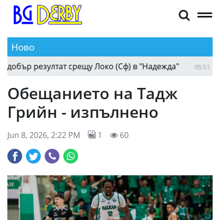
Ново
ър резултат срещу Локо (Сф) в "Надежда"
От И
05:51
Обещанието на Тадж
Грийн - изпълнено
Jun 8, 2026, 2:22 PM
1
60