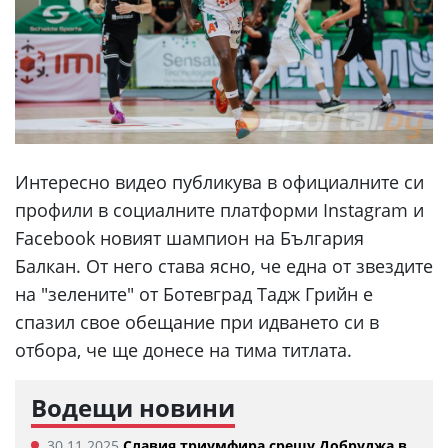
Интересно видео публикува в официалните си
профили в социалните платформи Instagram и
Facebook новият шампион на България
Балкан. От него става ясно, че една от звездите
на "зелените" от Ботевград Тадж Грийн е
спазил свое обещание при идването си в
отбора, че ще донесе на тима титлата.
Водещи новини
30.11.2025
Славия триумфира срещу Добруджа в