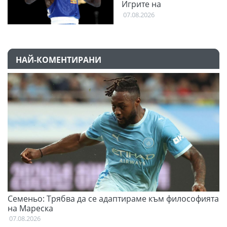
Игрите на
Британската общност
07.08.2026
НАЙ-КОМЕНТИРАНИ
Семеньо: Трябва да се адаптираме към философията
Ф
на Мареска
07
07.08.2026