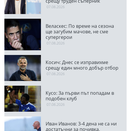
срещу труден съперник
07.08.2026
Веласкес: По време на сезона
ще загубим мачове, не сме
супергерои
07.08.2026
Косич: Днес се изправихме
срещу един много добър отбор
07.08.2026
Кусо: За първи път попадам в
подобен клуб
07.08.2026
Иван Иванов: 3-4 дена не са ни
достатъчни за почивка,