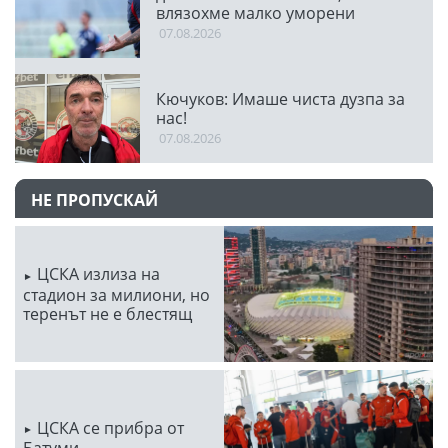
влязохме малко уморени
07.08.2026
Кючуков: Имаше чиста дузпа за
нас!
07.08.2026
НЕ ПРОПУСКАЙ
ЦСКА излиза на
стадион за милиони, но
теренът не е блестящ
ЦСКА се прибра от
Батуми