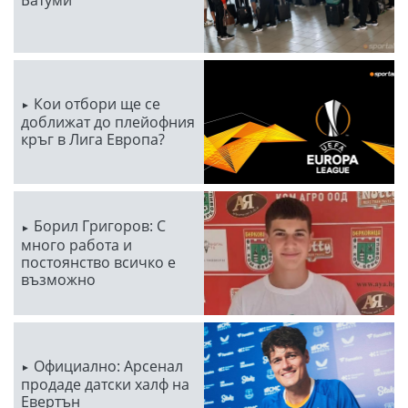
Кои отбори ще се
доближат до плейофния
кръг в Лига Европа?
Борил Григоров: С
много работа и
постоянство всичко е
възможно
Официално: Арсенал
продаде датски халф на
Евертън