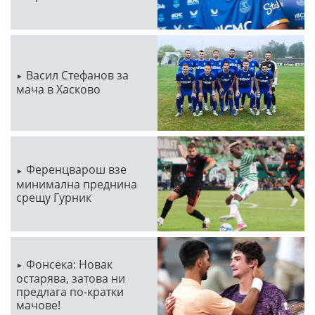
Васил Стефанов за
мача в Хасково
Ференцварош взе
минимална преднина
срещу Гурник
Фонсека: Новак
остарява, затова ни
предлага по-кратки
мачове!