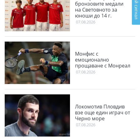
Подай сигнал
бронзовите медали
на Световното за
юноши до 14 г.
07.08.2026
Монфис с
емоционално
прощаване с Монреал
07.08.2026
Локомотив Пловдив
взе още един играч от
Черно море
07.08.2026