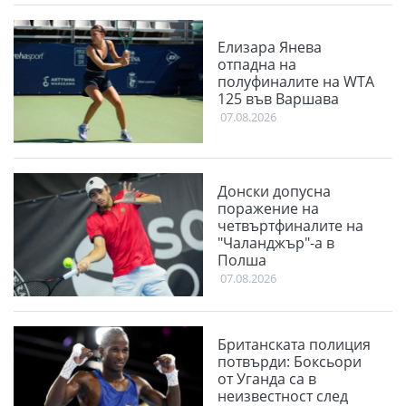
Елизара Янева
отпадна на
полуфиналите на WTA
125 във Варшава
07.08.2026
Донски допусна
поражение на
четвъртфиналите на
"Чаланджър"-а в
Полша
07.08.2026
Британската полиция
потвърди: Боксьори
от Уганда са в
неизвестност след