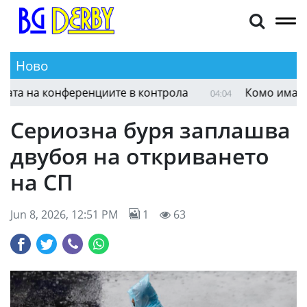
Ново
Фулъм допусна обрат от носителя на Лигата на
05:01
Сериозна буря заплашва
двубоя на откриването
на СП
Jun 8, 2026, 12:51 PM
1
63