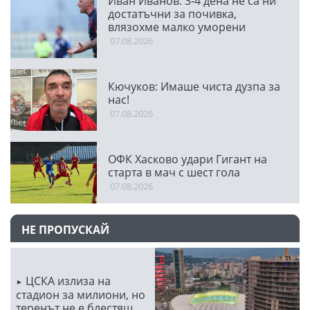
Иван Иванов: 3-4 дена не са ни
достатъчни за почивка,
влязохме малко уморени
07.08.2026
Кючуков: Имаше чиста дузпа за
нас!
07.08.2026
ОФК Хасково удари Гигант на
старта в мач с шест гола
07.08.2026
НЕ ПРОПУСКАЙ
ЦСКА излиза на
стадион за милиони, но
теренът не е блестящ