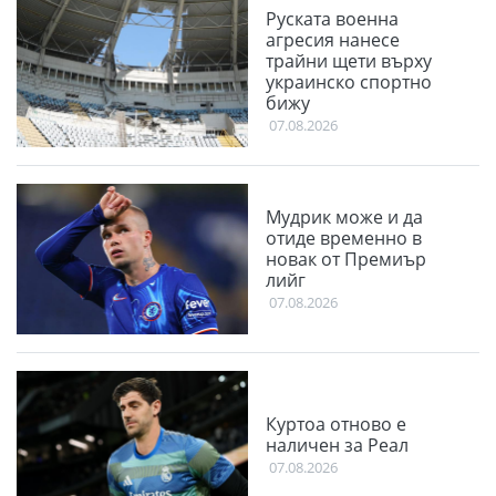
Руската военна
агресия нанесе
трайни щети върху
украинско спортно
бижу
07.08.2026
Мудрик може и да
отиде временно в
новак от Премиър
лийг
07.08.2026
Куртоа отново е
наличен за Реал
07.08.2026