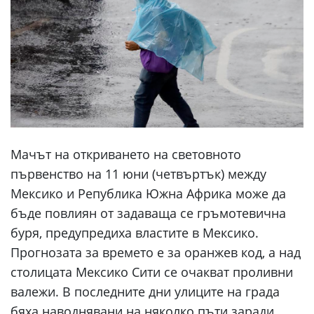
Мачът на откриването на световното
първенство на 11 юни (четвъртък) между
Мексико и Република Южна Африка може да
бъде повлиян от задаваща се гръмотевична
буря, предупредиха властите в Мексико.
Прогнозата за времето е за оранжев код, а над
столицата Мексико Сити се очакват проливни
валежи. В последните дни улиците на града
бяха наводнявани на няколко пъти заради