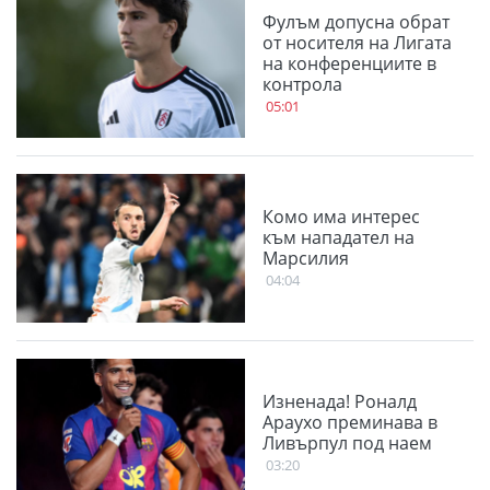
Фулъм допусна обрат
от носителя на Лигата
на конференциите в
контрола
05:01
Комо има интерес
към нападател на
Марсилия
04:04
Изненада! Роналд
Араухо преминава в
Ливърпул под наем
03:20