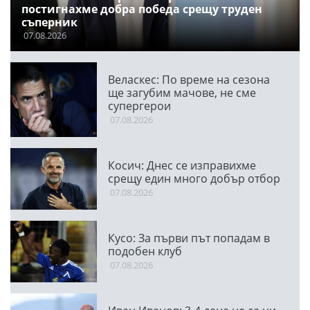
постигнахме добра победа срещу труден
съперник
07.08.2026
Веласкес: По време на сезона
ще загубим мачове, не сме
супергерои
07.08.2026
Косич: Днес се изправихме
срещу един много добър отбор
07.08.2026
Кусо: За първи път попадам в
подобен клуб
07.08.2026