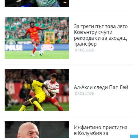
За трети път това лято
Ковънтру счупи
рекорда си за входящ
трансфер
07.08.2026
Ал-Ахли следи Пап Гей
07.08.2026
Инфантино пристигна
в Колумбия за