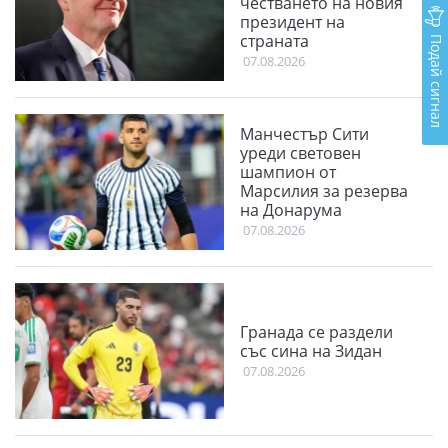
честването на новия
президент на
Подай сигнал
страната
07.08.2026
Манчестър Сити
уреди световен
шампион от
Марсилия за резерва
на Донарума
07.08.2026
Гранада се раздели
със сина на Зидан
07.08.2026