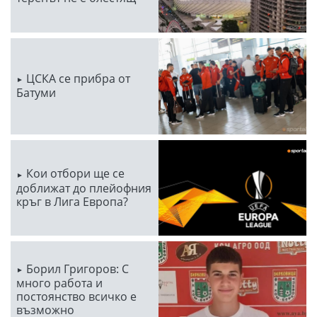
ЦСКА се прибра от
Батуми
Кои отбори ще се
доближат до плейофния
кръг в Лига Европа?
Борил Григоров: С
много работа и
постоянство всичко е
възможно