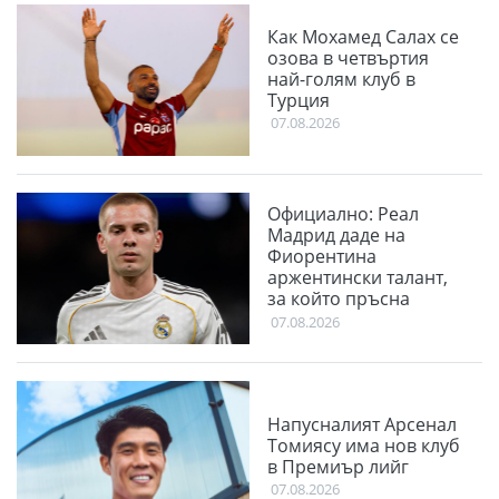
Как Мохамед Салах се
озова в четвъртия
най-голям клуб в
Турция
07.08.2026
Официално: Реал
Мадрид даде на
Фиорентина
аржентински талант,
за който пръсна
немалко пари през
07.08.2026
миналото лято
Напусналият Арсенал
Томиясу има нов клуб
в Премиър лийг
07.08.2026