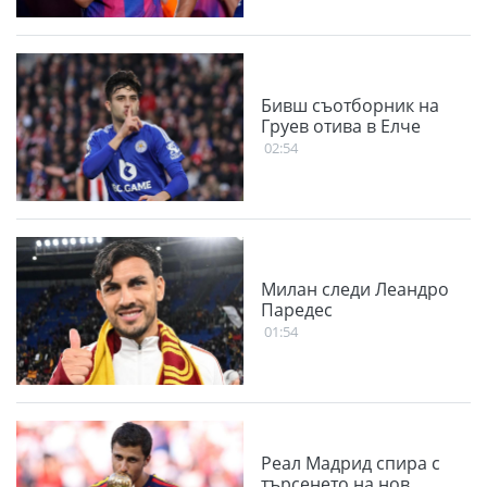
Бивш съотборник на
Груев отива в Елче
02:54
Милан следи Леандро
Паредес
01:54
Реал Мадрид спира с
търсенето на нов