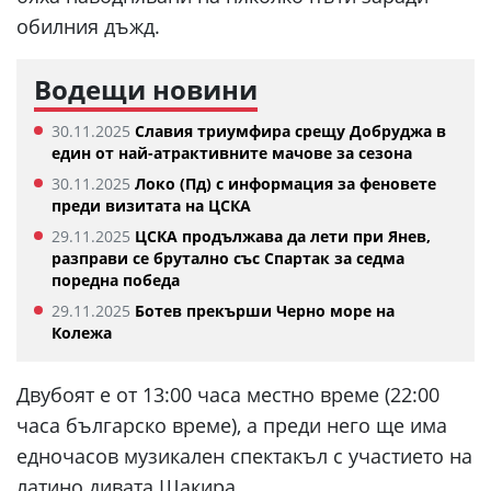
обилния дъжд.
Водещи новини
30.11.2025
Славия триумфира срещу Добруджа в
един от най-атрактивните мачове за сезона
30.11.2025
Локо (Пд) с информация за феновете
преди визитата на ЦСКА
29.11.2025
ЦСКА продължава да лети при Янев,
разправи се брутално със Спартак за седма
поредна победа
29.11.2025
Ботев прекърши Черно море на
Колежа
Двубоят е от 13:00 часа местно време (22:00
часа българско време), а преди него ще има
едночасов музикален спектакъл с участието на
латино дивата Шакира.