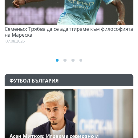
Семеньо: Трябва да се адаптираме към философията
Ф
на Мареска
07
07.08.2026
ФУТБОЛ БЪЛГАРИЯ
Асен Митков: Играхме сериозно и