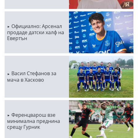
Официално: Арсенал
продаде датски халф на
Евертън
Васил Стефанов за
мача в Хасково
Ференцварош взе
минимална преднина
срещу Гурник