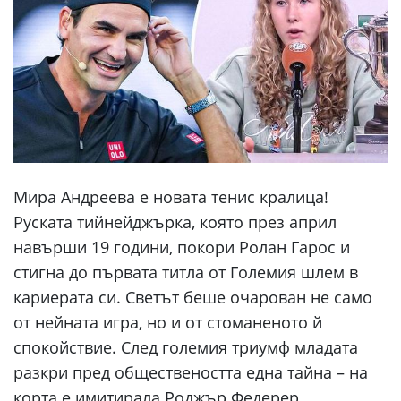
Мира Андреева е новата тенис кралица!
Руската тийнейджърка, която през април
навърши 19 години, покори Ролан Гарос и
стигна до първата титла от Големия шлем в
кариерата си. Светът беше очарован не само
от нейната игра, но и от стоманеното й
спокойствие. След големия триумф младата
разкри пред обществеността една тайна – на
корта е имитирала Роджър Федерер.