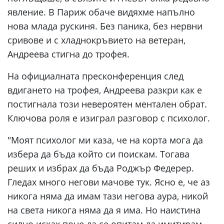
явление. В Париж обаче видяхме напълно
нова млада рускиня. Без паника, без нервни
сривове и с хладнокръвието на ветеран,
Андреева стигна до трофея.
На официалната пресконференция след
вдигането на трофея, Андреева разкри как е
постигнала този невероятен ментален обрат.
Ключова роля е изиграл разговор с психолог.
"Моят психолог ми каза, че на корта мога да
избера да бъда който си поискам. Тогава
реших и избрах да бъда Роджър Федерер.
Гледах много негови мачове тук. Ясно е, че аз
никога няма да имам тази негова аура, никой
на света никога няма да я има. Но наистина
силно исках поне да се опитам да имитирам