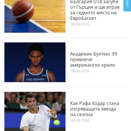
България U18 загуби
от Гърция и ще играе
за седмото място на
ЕвроБаскет
08.08.2026
Академик Бултекс 99
привлече
американско крило
08.08.2026
Как Рафа Ходар стана
изгряващата звезда
на сезона
08.08.2026