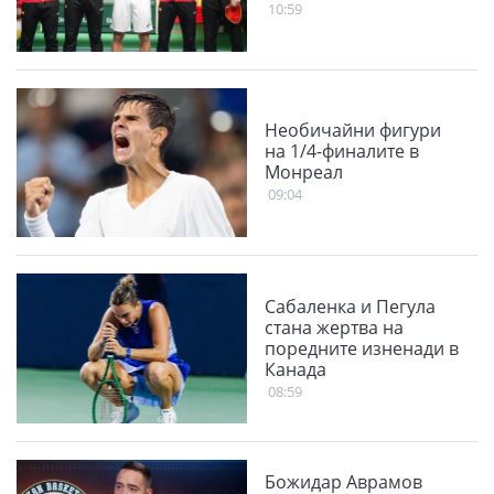
10:59
Необичайни фигури
на 1/4-финалите в
Монреал
09:04
Сабаленка и Пегула
стана жертва на
поредните изненади в
Канада
08:59
Божидар Аврамов