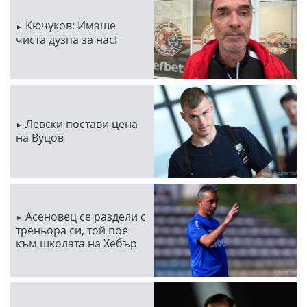
Кючуков: Имаше
чиста дузпа за нас!
Левски постави цена
на Вуцов
Асеновец се раздели с
треньора си, той пое
към школата на Хебър