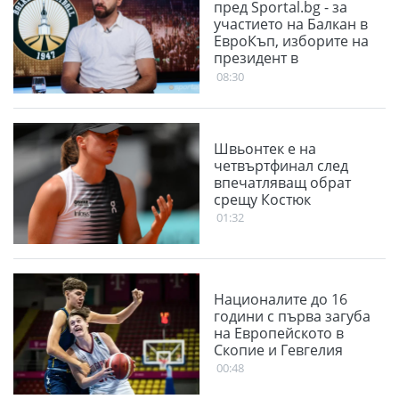
пред Sportal.bg - за
участието на Балкан в
ЕвроКъп, изборите на
президент в
БФБаскетбол и
08:30
проблема със залите
Швьонтек е на
четвъртфинал след
впечатляващ обрат
срещу Костюк
01:32
Националите до 16
години с първа загуба
на Европейското в
Скопие и Гевгелия
00:48