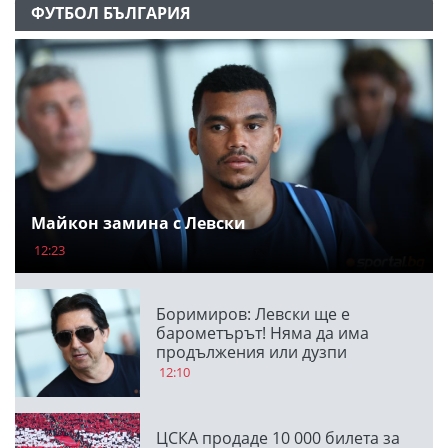
ФУТБОЛ БЪЛГАРИЯ
Майкон замина с Левски
12:23
Боримиров: Левски ще е
барометърът! Няма да има
продължения или дузпи
12:10
ЦСКА продаде 10 000 билета за