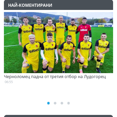
НАЙ-КОМЕНТИРАНИ
Черноломец падна от третия отбор на Лудогорец
С
н
06:55
07