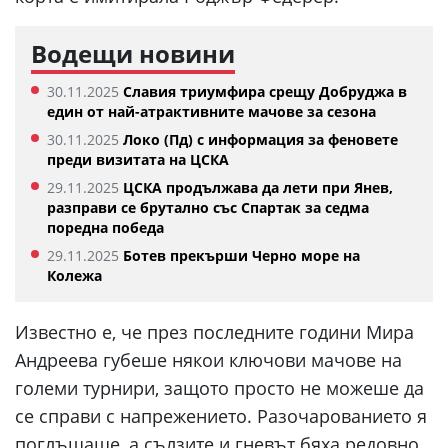
Водещи новини
30.11.2025
Славия триумфира срещу Добруджа в
един от най-атрактивните мачове за сезона
30.11.2025
Локо (Пд) с информация за феновете
преди визитата на ЦСКА
29.11.2025
ЦСКА продължава да лети при Янев,
разправи се брутално със Спартак за седма
поредна победа
29.11.2025
Ботев прекърши Черно море на
Колежа
Известно е, че през последните години Мира
Андреева губеше някои ключови мачове на
големи турнири, защото просто не можеше да
се справи с напрежението. Разочарованието я
поглъщаше, а сълзите и гневът бяха редовно