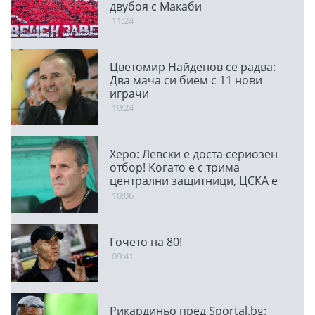
двубоя с Макаби
11:24
Цветомир Найденов се радва:
Два мача си бием с 11 нови
играчи
10:24
Херо: Левски е доста сериозен
отбор! Когато е с трима
централни защитници, ЦСКА е
много стабилен
10:06
Гочето на 80!
09:41
Рикардиньо пред Sportal.bg: