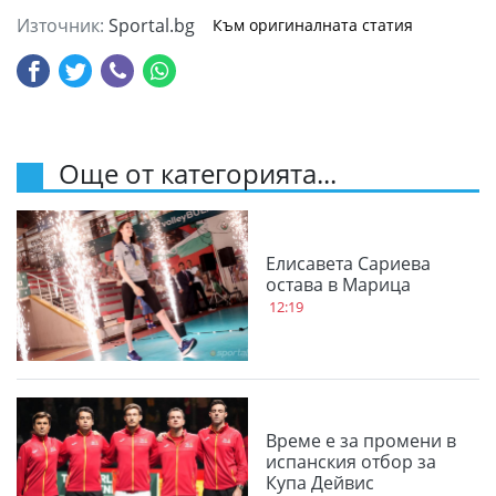
Източник:
Sportal.bg
Към оригиналната статия
Още от категорията...
Елисавета Сариева
остава в Марица
12:19
Време е за промени в
испанския отбор за
Купа Дейвис