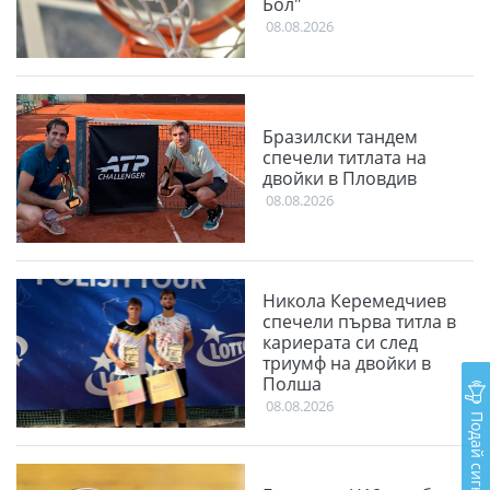
Бол"
08.08.2026
Бразилски тандем
спечели титлата на
двойки в Пловдив
08.08.2026
Никола Керемедчиев
спечели първа титла в
кариерата си след
триумф на двойки в
Полша
08.08.2026
Подай сигнал