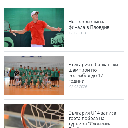
Нестеров стигна
финала в Пловдив
08.08.2026
България е балкански
шампион по
волейбол до 17
години!
08.08.2026
България U14 записа
трета победа на
турнира "Словения