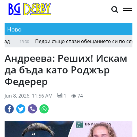
Ново
Педри също спази обещанието си по случай св
13:00
Андреева: Реших! Искам
да бъда като Роджър
Федерер
Jun 8, 2026, 11:56 AM
1
74