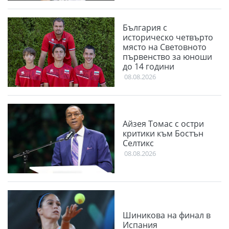
България с
историческо четвърто
място на Световното
първенство за юноши
до 14 години
08.08.2026
Айзея Томас с остри
критики към Бостън
Селтикс
08.08.2026
Шиникова на финал в
Испания