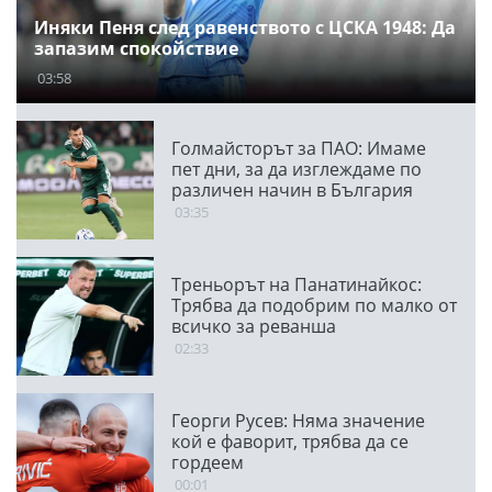
Иняки Пеня след равенството с ЦСКА 1948: Да
запазим спокойствие
03:58
Голмайсторът за ПАО: Имаме
пет дни, за да изглеждаме по
различен начин в България
03:35
Треньорът на Панатинайкос:
Трябва да подобрим по малко от
всичко за реванша
02:33
Георги Русев: Няма значение
кой е фаворит, трябва да се
гордеем
00:01