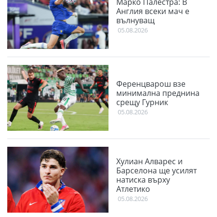
Марко Палестра: В
Англия всеки мач е
вълнуващ
05.08.2026
Ференцварош взе
минимална преднина
срещу Гурник
05.08.2026
Хулиан Алварес и
Барселона ще усилят
натиска върху
Атлетико
05.08.2026