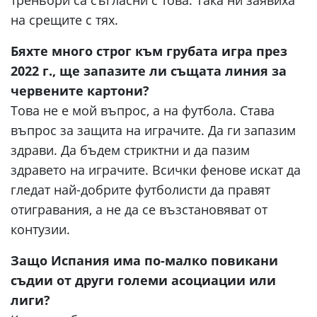
треньори са съгласни с това. Така ни заявиха
на срещите с тях.
Бяхте много строг към грубата игра през
2022 г., ще запазите ли същата линия за
червените картони?
Това не е мой въпрос, а на футбола. Става
въпрос за защита на играчите. Да ги запазим
здрави. Да бъдем стриктни и да пазим
здравето на играчите. Всички фенове искат да
гледат най-добрите футболисти да правят
отигравания, а не да се възстановяват от
контузии.
Защо Испания има по-малко повикани
съдии от други големи асоциации или
лиги?