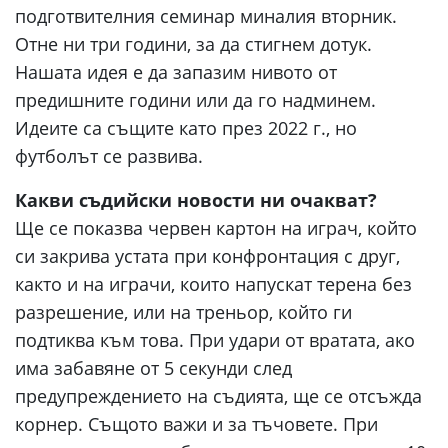
подготвителния семинар миналия вторник.
Отне ни три години, за да стигнем дотук.
Нашата идея е да запазим нивото от
предишните години или да го надминем.
Идеите са същите като през 2022 г., но
футболът се развива.
Какви съдийски новости ни очакват?
Ще се показва червен картон на играч, който
си закрива устата при конфронтация с друг,
както и на играчи, които напускат терена без
разрешение, или на треньор, който ги
подтиква към това. При удари от вратата, ако
има забавяне от 5 секунди след
предупреждението на съдията, ще се отсъжда
корнер. Същото важи и за тъчовете. При