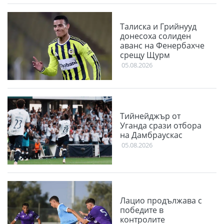
Талиска и Грийнууд
донесоха солиден
аванс на Фенербахче
срещу Щурм
05.08.2026
Тийнейджър от
Уганда срази отбора
на Дамбраускас
05.08.2026
Лацио продължава с
победите в
контролите