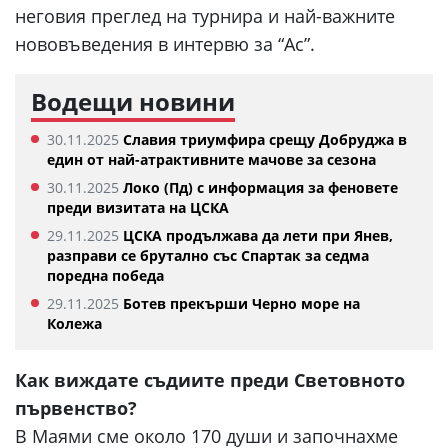
неговия преглед на турнира и най-важните
нововъведения в интервю за “Ас”.
Водещи новини
30.11.2025
Славия триумфира срещу Добруджа в
един от най-атрактивните мачове за сезона
30.11.2025
Локо (Пд) с информация за феновете
преди визитата на ЦСКА
29.11.2025
ЦСКА продължава да лети при Янев,
разправи се брутално със Спартак за седма
поредна победа
29.11.2025
Ботев прекърши Черно море на
Колежа
Как виждате съдиите преди Световното
първенство?
В Маями сме около 170 души и започнахме