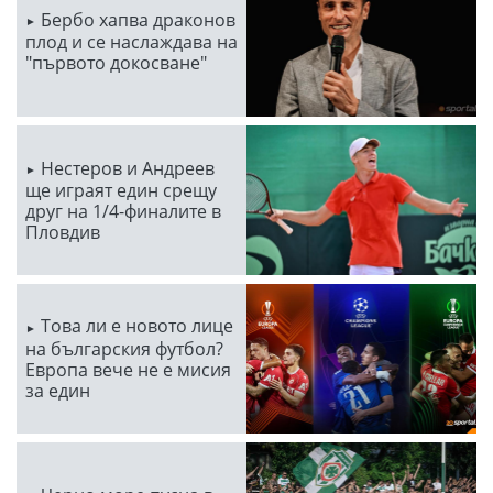
Бербо хапва драконов
плод и се наслаждава на
"първото докосване"
Нестеров и Андреев
ще играят един срещу
друг на 1/4-финалите в
Пловдив
Това ли е новото лице
на българския футбол?
Европа вече не е мисия
за един