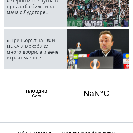
Черно море пусна в
продажба билети за
мача с Лудогорец
Треньорът на ОФИ:
ЦСКА и Макаби са
много добри, а и вече
играят мачове