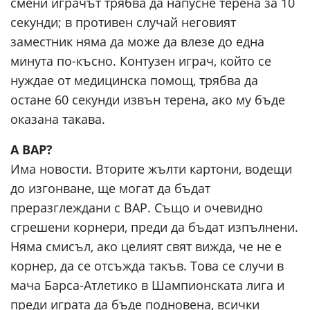
смени играчът трябва да напусне терена за 10
секунди; в противен случай неговият
заместник няма да може да влезе до една
минута по-късно. Контузен играч, който се
нуждае от медицинска помощ, трябва да
остане 60 секунди извън терена, ако му бъде
оказана такава.
А ВАР?
Има новости. Вторите жълти картони, водещи
до изгонване, ще могат да бъдат
преразглеждани с ВАР. Също и очевидно
сгрешени корнери, преди да бъдат изпълнени.
Няма смисъл, ако целият свят вижда, че не е
корнер, да се отсъжда такъв. Това се случи в
мача Барса-Атлетико в Шампионската лига и
преди играта да бъде подновена, всички