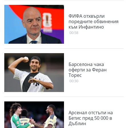
ФИФА отхвърли
поредните обвинения
към Инфантино
00:58
Барселона чака
оферти за Феран
Торес
00:30
Арсенал отстъпи на
Бетис пред 50 000 в
Дъблин