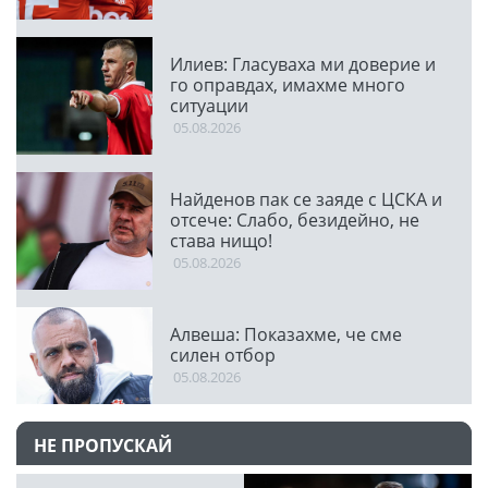
Илиев: Гласуваха ми доверие и
го оправдах, имахме много
ситуации
05.08.2026
Найденов пак се заяде с ЦСКА и
отсече: Слабо, безидейно, не
става нищо!
05.08.2026
Алвеша: Показахме, че сме
силен отбор
05.08.2026
НЕ ПРОПУСКАЙ