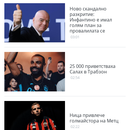
Ново скандално
разкритие:
Инфантино е имал
голям план за
провалилата се
Суперлига
03:01
25 000 приветстваха
Салах в Трабзон
02:54
Ница привлече
голмайстора на Метц
02:22