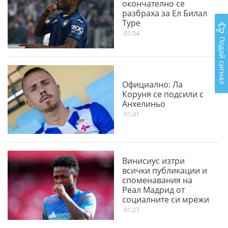
окончателно се
разбраха за Ел Билал
Туре
01:54
Подай сигнал
Официално: Ла
Коруня се подсили с
Анхелиньо
01:41
Винисиус изтри
всички публикации и
споменавания на
Реал Мадрид от
социалните си мрежи
01:27