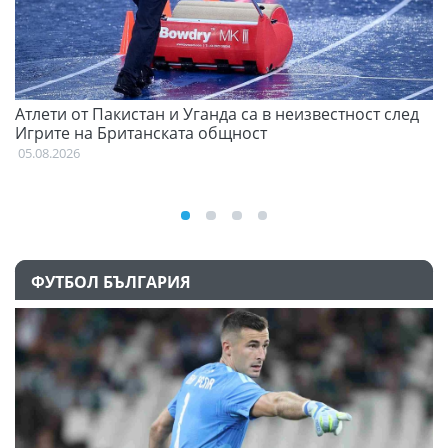
Атлети от Пакистан и Уганда са в неизвестност след
Д
Игрите на Британската общност
05
05.08.2026
ФУТБОЛ БЪЛГАРИЯ