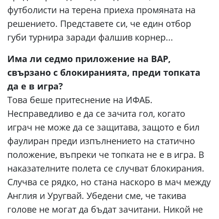
футболисти на терена приеха промяната на
решението. Представете си, че един отбор
губи турнира заради фалшив корнер...
Има ли седмо приложение на ВАР,
свързано с блокиранията, преди топката
да е в игра?
Това беше притеснение на ИФАБ.
Несправедливо е да се зачита гол, когато
играч не може да се защитава, защото е бил
фаулиран преди изпълнението на статично
положение, въпреки че топката не е в игра. В
наказателните полета се случват блокирания.
Случва се рядко, но стана наскоро в мач между
Англия и Уругвай. Убедени сме, че такива
голове не могат да бъдат зачитани. Никой не