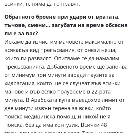
всички, те няма да го правят.
Обратното броене при удари от вратата,
тъчове, смени... загубата на време обсесия
ли е за вас?
Искаме да изчистим мачовете максимално от
всякакъв вид прекъсвания, от онези неща,
които ги развалят. Опитваме се да намалим
прекъсванията. Добавеното време ще започва
от минимум три минути заради паузите за
хидратация, които ще се случват във всички
мачове и във всяко полувреме в 22-рата
минута. В Арабската купа въведохме лимит от
две минути извън терена за всеки, който
поиска медицинска помощ, и никой не я
поиска, без да има контузия. Всички 48