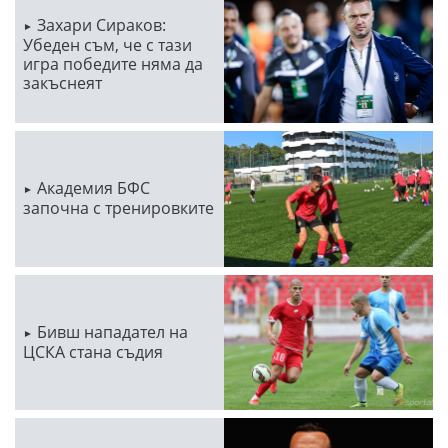
Захари Сираков:
Убеден съм, че с тази
игра победите няма да
закъснеят
Академия БФС
започна с тренировките
Бивш нападател на
ЦСКА стана съдия