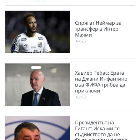
Спрягат Неймар за
трансфер в Интер
Маями
04:26
Хавиер Тебас: Ерата
на Джани Инфантино
във ФИФА трябва да
приключи
03:53
Президентът на
Гигант: Иска ми се
съдийството да не