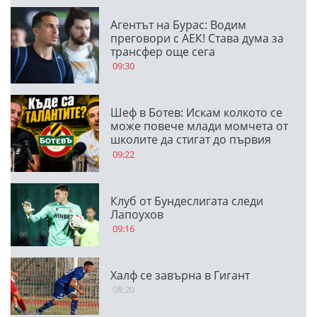
Агентът на Бурас: Водим
преговори с АЕК! Става дума за
трансфер още сега
09:30
Шеф в Ботев: Искам колкото се
може повече млади момчета от
школите да стигат до първия
отбор
09:22
Клуб от Бундеслигата следи
Лапоухов
09:16
Халф се завърна в Гигант
08:20