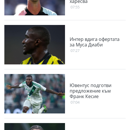
харесва
07:55
Интер вдига офертата
за Муса Диаби
07:27
Ювентус подготви
предложение към
Франк Кесие
07:04