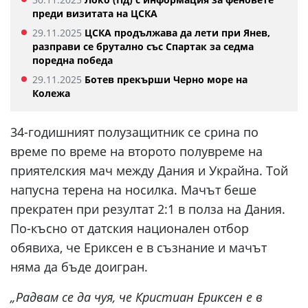
преди визитата на ЦСКА
29.11.2025
ЦСКА продължава да лети при Янев,
разправи се брутално със Спартак за седма
поредна победа
29.11.2025
Ботев прекърши Черно море на
Колежа
34-годишният полузащитник се срина по
време по време на второто полувреме на
приятелския мач между Дания и Украйна. Той
напусна терена на носилка. Мачът беше
прекратен при резултат 2:1 в полза на Дания.
По-късно от датския национален отбор
обявиха, че Ериксен е в съзнание и мачът
няма да бъде доигран.
„Радвам се да чуя, че
Кристиан Ериксен
е в