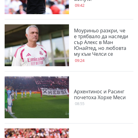
09:42
Моуриньо разкри, че
е трябвало да наследи
сър Алекс в Ман
Юнайтед, но любовта
му към Челси се
оказала по-силна
09:24
Архентинос и Расинг
почетоха Хорхе Меси
08:55