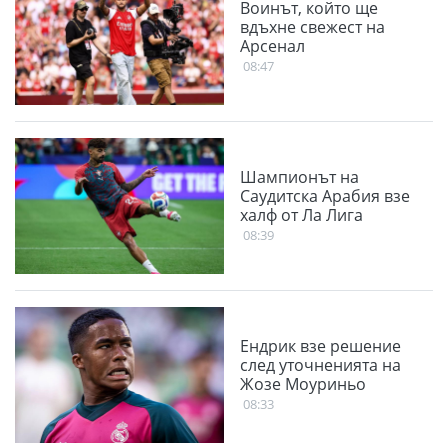
Воинът, който ще
вдъхне свежест на
Арсенал
08:47
Шампионът на
Саудитска Арабия взе
халф от Ла Лига
08:39
Ендрик взе решение
след уточненията на
Жозе Моуриньо
08:33