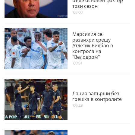
бъде основен фактор
този сезон
03:00
Марсилия се
развихри срещу
Атлетик Билбао в
контрола на
"Велодром"
00:51
Лацио завърши без
грешка в контролите
00:29