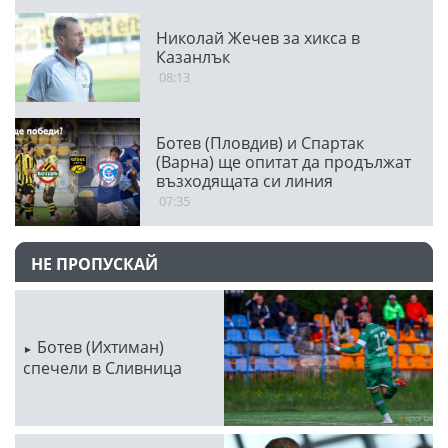
Николай Жечев за хикса в
Казанлък
08:13
Ботев (Пловдив) и Спартак
(Варна) ще опитат да продължат
възходящата си линия
07:35
НЕ ПРОПУСКАЙ
Ботев (Ихтиман)
спечели в Сливница