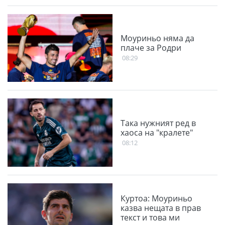
Моуриньо няма да
плаче за Родри
08:29
Така нужният ред в
хаоса на "кралете"
08:12
Куртоа: Моуриньо
казва нещата в прав
текст и това ми