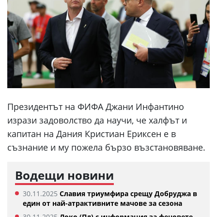
Президентът на ФИФА Джани Инфантино
изрази задоволство да научи, че халфът и
капитан на Дания Кристиан Ериксен е в
съзнание и му пожела бързо възстановяване.
Водещи новини
30.11.2025
Славия триумфира срещу Добруджа в
един от най-атрактивните мачове за сезона
30.11.2025
Локо (Пд) с информация за феновете