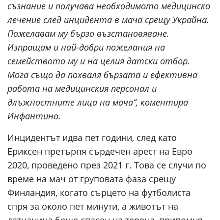
съзнание и получава необходимото медицинско
лечение след инцидента в мача срещу
Украйна
.
Пожелавам му бързо възстановяване.
Изпращам и най-добри пожелания на
семейството му и на целия датски отбор.
Мога също да похваля бързата и ефективна
работа на медицинския персонал и
длъжностните лица на мача“, коментира
Инфантино.
Инцидентът идва пет години, след като
Ериксен претърпя сърдечен арест на Евро
2020, проведено през 2021 г. Това се случи по
време на мач от груповата фаза срещу
Финландия, когато сърцето на футболиста
спря за около пет минути, а животът на