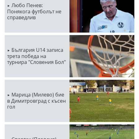
Любо Пенев:
Понякога футболът не
справедлив
България U14 записа
трета победа на
турнира "Словения Бол"
Марица (Милево) бие
в Димитровград с късен
гол