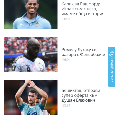
Карик за Рашфорд:
Играл съм с него,
имаме обща история
06:36
Ромелу Лукаку се
разбра с Фенербахче
Подай сигнал
06:04
Бешикташ отправи
супер оферта към
Душан Влахович
05:31