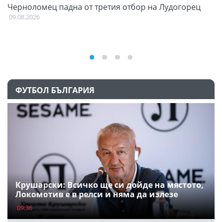
и
Черноломец падна от третия отбор на Лудогорец
О
С
09.08.2026
09
ФУТБОЛ БЪЛГАРИЯ
Крушарски: Всичко ще си дойде на мястото,
Локомотив е в релси и няма да излезе
09:36