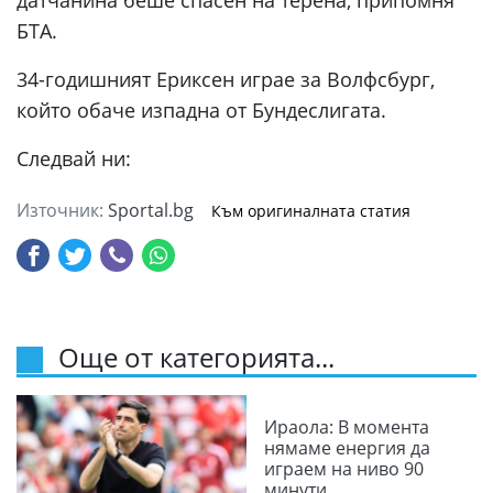
датчанина беше спасен на терена, припомня
БТА.
34-годишният Ериксен играе за Волфсбург,
който обаче изпадна от Бундеслигата.
Следвай ни:
Източник:
Sportal.bg
Към оригиналната статия
Още от категорията...
Ираола: В момента
нямаме енергия да
играем на ниво 90
минути