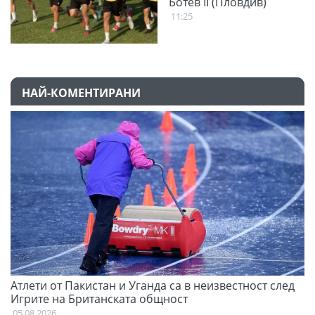
Ботев II (Пловдив)
11:25
НАЙ-КОМЕНТИРАНИ
Атлети от Пакистан и Уганда са в неизвестност след
С
Игрите на Британската общност
н
05.08.2026
03