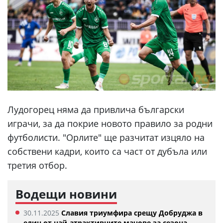
Лудогорец няма да привлича български
играчи, за да покрие новото правило за родни
футболисти. "Орлите" ще разчитат изцяло на
собствени кадри, които са част от дубъла или
третия отбор.
Водещи новини
30.11.2025
Славия триумфира срещу Добруджа в
един от най-атрактивните мачове за сезона