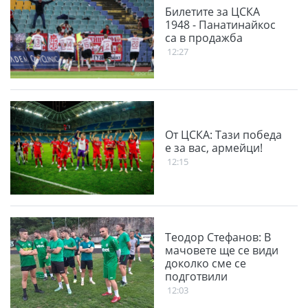
Билетите за ЦСКА
1948 - Панатинайкос
са в продажба
12:27
От ЦСКА: Тази победа
е за вас, армейци!
12:15
Теодор Стефанов: В
мачовете ще се види
доколко сме се
подготвили
12:03