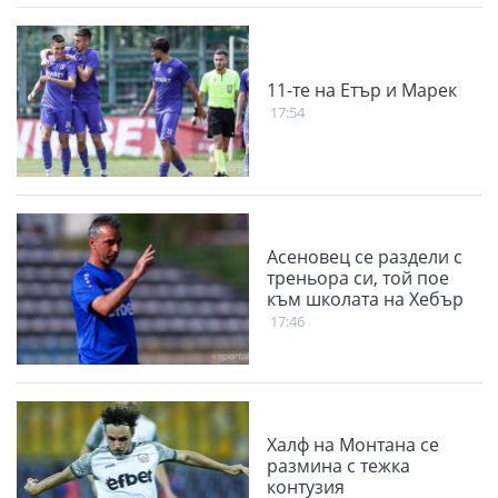
11-те на Етър и Марек
17:54
Асеновец се раздели с
треньора си, той пое
към школата на Хебър
17:46
Халф на Монтана се
размина с тежка
контузия