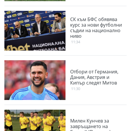
СК към БФС обявява
курс за нови футболни
съдии на национално
ниво
11:34
Отбори от Германия,
Дания, Австрия и
Кипър следят Митов
11:30
Милен Кунчев за
завръщането на