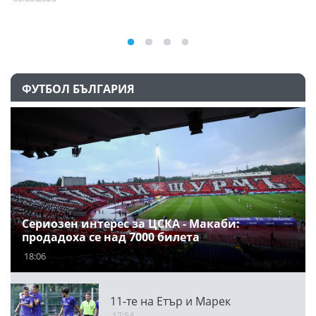
ФУТБОЛ БЪЛГАРИЯ
Сериозен интерес за ЦСКА - Макаби:
продадоха се над 7000 билета
18:06
11-те на Етър и Марек
17:54