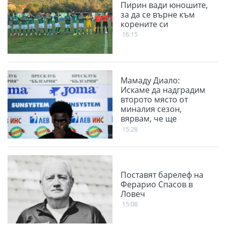
Пирин вади юношите,
за да се върне към
корените си
16:15
Мамаду Диало:
Искаме да надградим
второто място от
миналия сезон,
вярвам, че ще
победим
15:28
Панатинайкос
Поставят барелеф на
Ферарио Спасов в
Ловеч
15:08