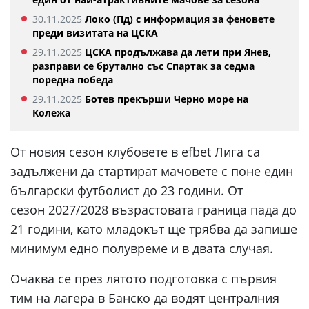
30.11.2025
Локо (Пд) с информация за феновете
преди визитата на ЦСКА
29.11.2025
ЦСКА продължава да лети при Янев,
разправи се брутално със Спартак за седма
поредна победа
29.11.2025
Ботев прекърши Черно море на
Колежа
От новия сезон клубовете в efbet Лига са
задължени да стартират мачовете с поне един
български футболист до 23 години. От
сезон 2027/2028 възрастовата граница пада до
21 години, като младокът ще трябва да запише
минимум едно полувреме и в двата случая.
Очаква се през лятото подготовка с първия
тим на лагера в Банско да водят централния