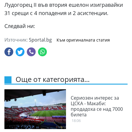
Лудогорец II във втория ешелон изигравайки
31 срещи с 4 попадения и 2 асистенции.
Следвай ни:
Източник:
Sportal.bg
Към оригиналната статия
Още от категорията...
Сериозен интерес за
ЦСКА - Макаби:
продадоха се над 7000
билета
18:06