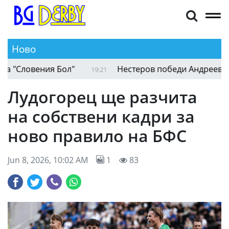
Ново
Момичетата до 14 години с втори успех на "Сло
19:47
Лудогорец ще разчита
на собствени кадри за
ново правило на БФС
Jun 8, 2026, 10:02 AM
1
83