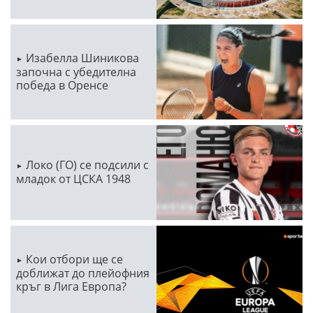
Изабелла Шиникова
започна с убедителна
победа в Оренсе
Локо (ГО) се подсили с
младок от ЦСКА 1948
Кои отбори ще се
доближат до плейофния
кръг в Лига Европа?