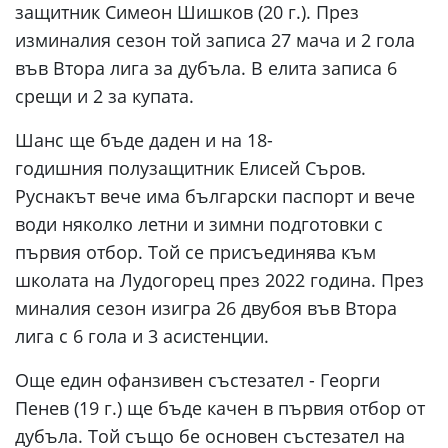
защитник Симеон Шишков (20 г.). През
изминалия сезон той записа 27 мача и 2 гола
във Втора лига за дубъла. В елита записа 6
срещи и 2 за купата.
Шанс ще бъде даден и на 18-
годишния полузащитник Елисей Съров.
Руснакът вече има български паспорт и вече
води няколко летни и зимни подготовки с
първия отбор. Той се присъединява към
школата на Лудогорец през 2022 година. През
миналия сезон изигра 26 двубоя във Втора
лига с 6 гола и 3 асистенции.
Още един офанзивен състезател - Георги
Пенев (19 г.) ще бъде качен в първия отбор от
дубъла. Той също бе основен състезател на