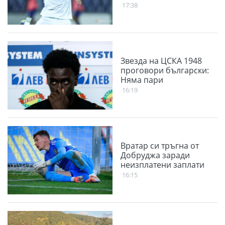
17:38
Звезда на ЦСКА 1948
проговори български:
Няма пари
16:19
Вратар си тръгна от
Добруджа заради
неизплатени заплати
16:15