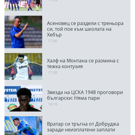
Асеновец се раздели с треньора
си, той пое към школата на
Хебър
17:46
Халф на Монтана се размина с
тежка контузия
17:38
Звезда на ЦСКА 1948 проговори
български: Няма пари
16:19
Вратар си тръгна от Добруджа
заради неизплатени заплати