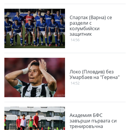
Спартак (Варна) се
раздели с
колумбийски
защитник
14:56
Локо (Пловдив) без
Умарбаев на "Герена"
14:52
Академия БФС
завърши първата си
тренировъчна