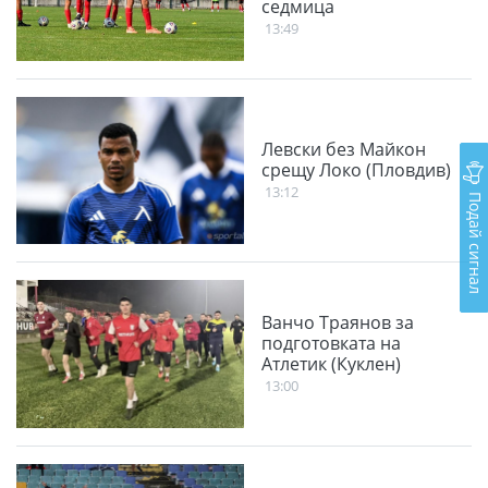
седмица
13:49
Левски без Майкон
срещу Локо (Пловдив)
13:12
Подай сигнал
Ванчо Траянов за
подготовката на
Атлетик (Куклен)
13:00