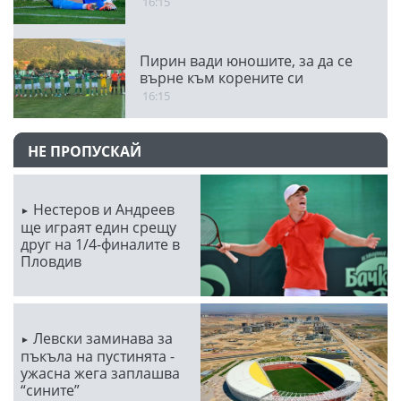
16:15
Пирин вади юношите, за да се
върне към корените си
16:15
НЕ ПРОПУСКАЙ
Нестеров и Андреев
ще играят един срещу
друг на 1/4-финалите в
Пловдив
Левски заминава за
пъкъла на пустинята -
ужасна жега заплашва
“сините”