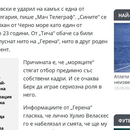
ски е ударил на камък с една от
НАЙ
лгария, пише „Мач Телеграф“. „Сините“ се
хан от Черно море като един от
 23 години. От „Тича“ обаче са били
пуснат нито на „Герена“, нито в друг роден
ент.
Причината е, че „моряците“
стягат отбор предимно със
на преговори с Гакпо
Атлети от Пакистан и Уганда са 
а
собствени кадри. И се очаква
неизвестност след Игрите на
ай-
Берк да играе сериозна роля в
Британската общност
05.08.2026
она
него.
мация
на
Информациите от „Герена“
гласяха, че лично Хулио Веласкес
да
ФУТ
го е набелязал и смята, че ще му
ма