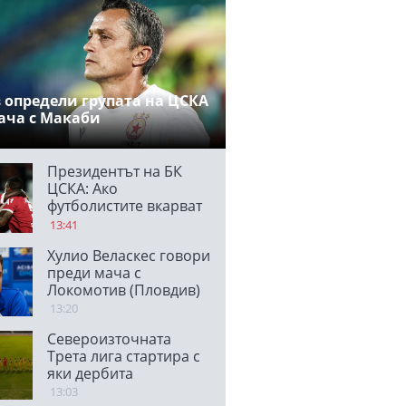
 определи групата на ЦСКА
ача с Макаби
Президентът на БК
ЦСКА: Ако
футболистите вкарват
по два гола на мач,
13:41
единият е
Хулио Веласкес говори
благодарение на
преди мача с
феновете
Локомотив (Пловдив)
13:20
Североизточната
Трета лига стартира с
яки дербита
13:03