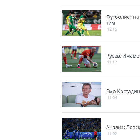
Футболист на
тим
12:15
Русев: Имаме
11:12
Емо Костадин
11:04
Анализ: Левс
11:02