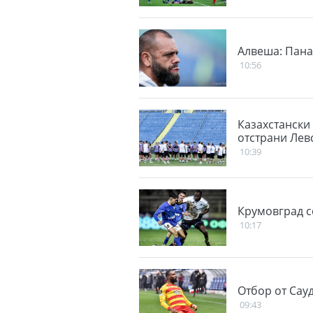
Алвеша: Пана
10:56
Казахстански
отстрани Лев
10:39
Крумовград се
10:17
Отбор от Сау
09:43