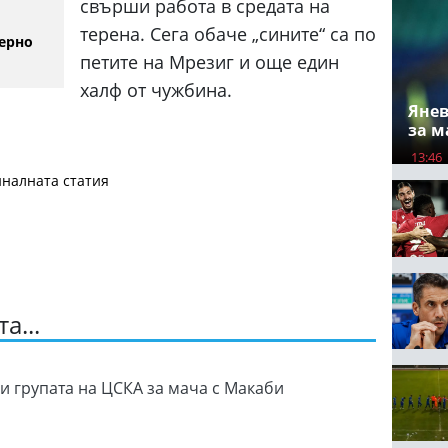
свърши работа в средата на
терена. Сега обаче „сините“ са по
ерно
петите на Мрезиг и още един
халф от чужбина.
Янев
за м
13:46
налната статия
а...
и групата на ЦСКА за мача с Макаби