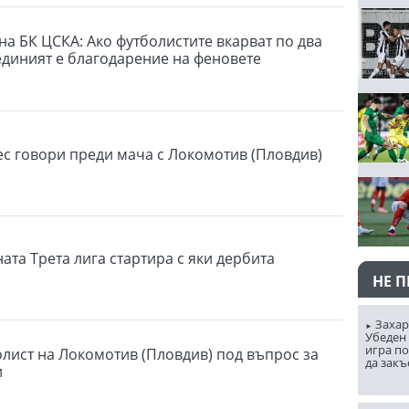
на БК ЦСКА: Ако футболистите вкарват по два
 единият е благодарение на феновете
ес говори преди мача с Локомотив (Пловдив)
ата Трета лига стартира с яки дербита
НЕ 
Захар
Убеден 
игра п
лист на Локомотив (Пловдив) под въпрос за
да закъ
и