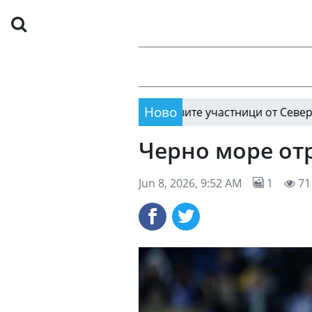
Ново
Известни са първите участници от Североизток в 
14:13
Черно море отр
Jun 8, 2026, 9:52 AM
1
71