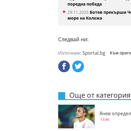
поредна победа
29.11.2025
Ботев прекърши Ч
море на Колежа
Следвай ни:
Източник:
Sportal.bg
Към ориги
Още от категорият
Янев определ
13:46