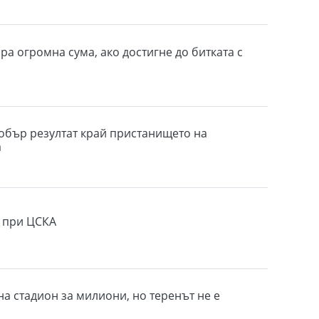
ра огромна сума, ако достигне до битката с
обър резултат край пристанището на
а
 при ЦСКА
на стадион за милиони, но теренът не е