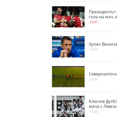
Президентът 
гола на мач,
13:41
Хулио Веласк
13:20
Североизточн
13:03
Ключов футбо
мача с Левск
12:20