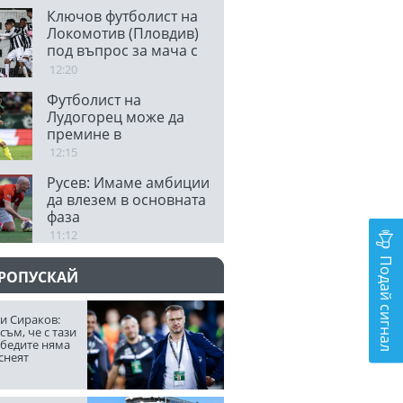
Ключов футболист на
Локомотив (Пловдив)
под въпрос за мача с
Левски
12:20
Футболист на
Лудогорец може да
премине в
колумбийски тим
12:15
Русев: Имаме амбиции
да влезем в основната
фаза
11:12
Подай сигнал
ПРОПУСКАЙ
и Сираков:
съм, че с тази
обедите няма
снеят