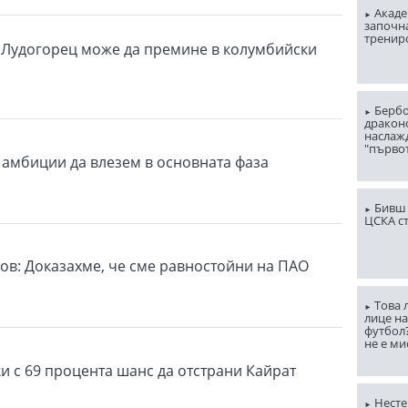
Акаде
започна
тренир
 Лудогорец може да премине в колумбийски
Бербо
драконо
наслаж
"първо
 амбиции да влезем в основната фаза
Бивш 
ЦСКА с
ов: Доказахме, че сме равностойни на ПАО
Това 
лице н
футбол
не е ми
ки с 69 процента шанс да отстрани Кайрат
Несте