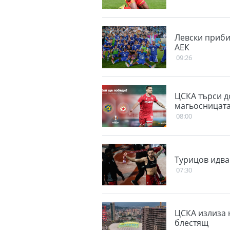
Левски приби
АЕК
09:26
ЦСКА търси д
магьосницат
08:00
Турицов идва
07:30
ЦСКА излиза 
блестящ