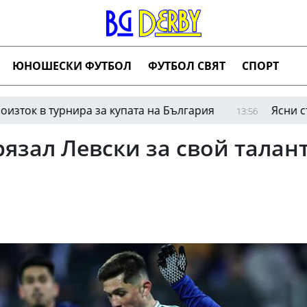
ЮНОШЕСКИ ФУТБОЛ
ФУТБОЛ СВЯТ
СПОРТ
турнира за купата на България
Ясни съперницит
13:56
язал Левски за свой талан