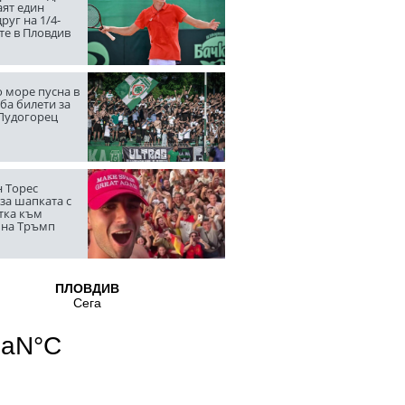
аят един
руг на 1/4-
те в Пловдив
 море пусна в
ба билети за
 Лудогорец
 Торес
за шапката с
тка към
 на Тръмп