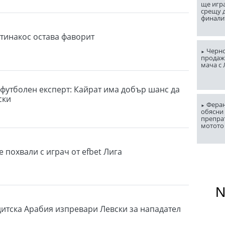
ще игр
срещу д
финали
тинакос остава фаворит
Черно
продаж
мача с
 футболен експерт: Кайрат има добър шанс да
ски
Феран
обясни 
препра
мотото
 похвали с играч от efbet Лига
дитска Арабия изпревари Левски за нападател