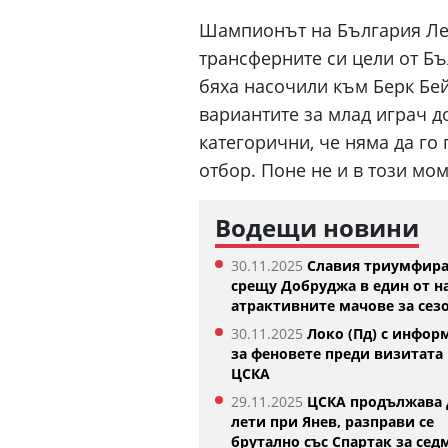
Шампионът на България Лев
трансферните си цели от Бъ
бяха насочили към Берк Бей
вариантите за млад играч до
категорични, че няма да го 
отбор. Поне не и в този мом
Водещи новини
Изабелла Шиникова започна с
Тотнъм започ
30.11.2025
Славия триумфир
убедителна победа в Оренсе
05.08.2026
срещу Добруджа в един от н
05.08.2026
атрактивните мачове за сез
30.11.2025
Локо (Пд) с инфор
за феновете преди визитата 
ЦСКА
29.11.2025
ЦСКА продължава 
лети при Янев, разправи се
брутално със Спартак за сед