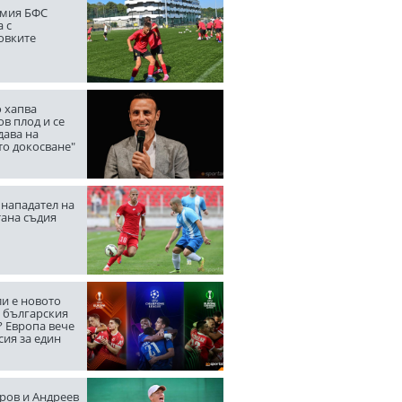
мия БФС
 с
овките
 хапва
в плод и се
дава на
то докосване"
нападател на
тана съдия
ли е новото
а българския
? Европа вече
сия за един
ров и Андреев