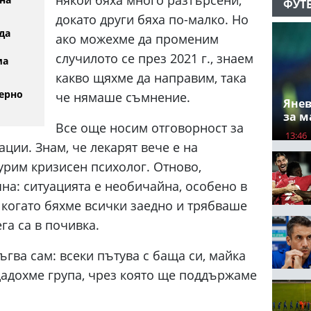
ФУТ
докато други бяха по-малко. Но
да
ако можехме да променим
случилото се през 2021 г., знаем
ма
какво щяхме да направим, така
ерно
че нямаше съмнение.
Янев
за м
Все още носим отговорност за
13:46
ции. Знам, че лекарят вече е на
урим кризисен психолог. Отново,
чна: ситуацията е необичайна, особено в
 когато бяхме всички заедно и трябваше
га са в почивка.
ъгва сам: всеки пътува с баща си, майка
дадохме група, чрез която ще поддържаме