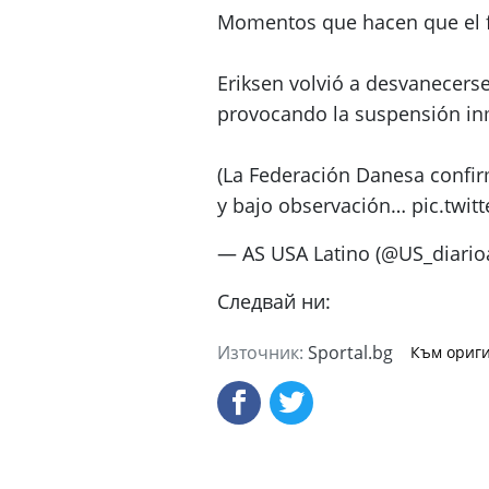
Momentos que hacen que el f
Eriksen volvió a desvanecers
provocando la suspensión in
(La Federación Danesa confirm
y bajo observación… pic.twi
— AS USA Latino (@US_diarioa
Следвай ни:
Източник:
Sportal.bg
Към ориги