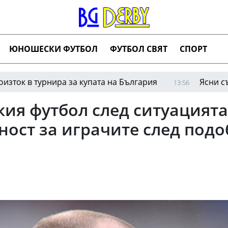
ЮНОШЕСКИ ФУТБОЛ
ФУТБОЛ СВЯТ
СПОРТ
турнира за купата на България
Ясни съперницит
13:56
ия футбол след ситуацията 
ност за играчите след под