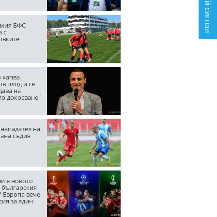
Подай сигнал
мия БФС
 с
овките
 хапва
в плод и се
дава на
то докосване"
нападател на
тана съдия
ли е новото
а българския
? Европа вече
сия за един