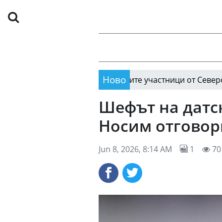
Ново
Известни са първите участници от Североизток в 
14:13
Шефът на датск
Носим отговор
Jun 8, 2026, 8:14 AM
1
70