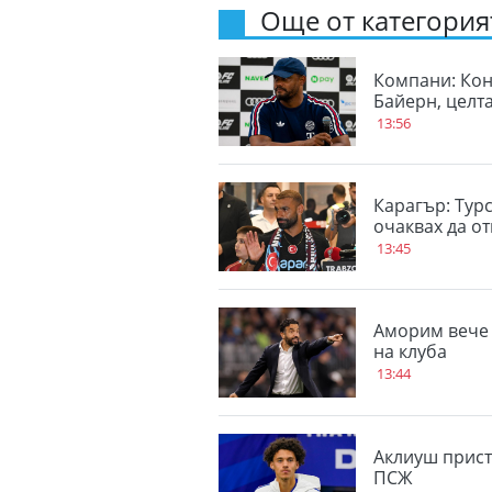
Още от категорият
Компани: Кон
Байерн, целт
13:56
Карагър: Турс
очаквах да от
13:45
Аморим вече 
на клуба
13:44
Аклиуш прист
ПСЖ