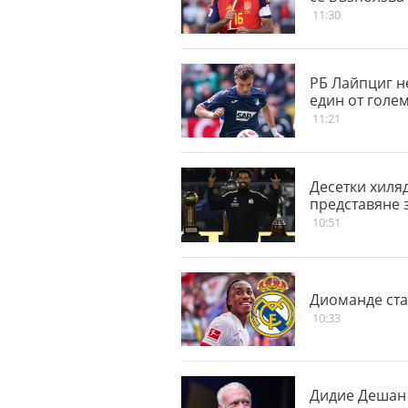
11:30
РБ Лайпциг н
един от голем
11:21
Десетки хиля
представяне 
10:51
Диоманде ста
10:33
Дидие Дешан 