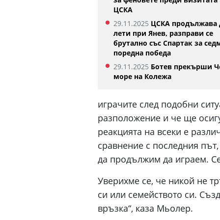
ЦСКА
29.11.2025
ЦСКА продължава 
лети при Янев, разправи се
брутално със Спартак за сед
поредна победа
29.11.2025
Ботев прекърши Ч
море на Колежа
играчите след подобни ситуа
разположение и че ще осиг
реакцията на всеки е разли
сравнение с последния път,
да продължим да играем. Се
Уверихме се, че никой не тр
си или семейството си. Съз
връзка“, каза Мьолер.