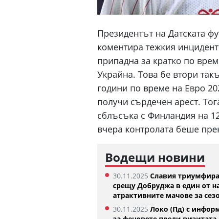
Президентът на Датската ф
коментира тежкия инцидент 
припадна за кратко по врем
Украйна. Това бе втори так
години по време на Евро 20
получи сърдечен арест. Тог
сблъсъка с Финландия на 12
вчера контролата беше пре
Изабелла Шиникова започна с
Тотнъм 
Водещи новини
убедителна победа в Оренсе
05.08.2026
05.08.2026
30.11.2025
Славия триумфир
срещу Добруджа в един от н
атрактивните мачове за сез
30.11.2025
Локо (Пд) с инфор
за феновете преди визитата 