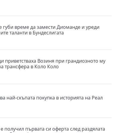
е губи време да замести Диоманде и уреди
ите таланти в Бундеслигата
ди приветстваха Возиня при грандиозното му
за трансфера в Коло Коло
ва най-скъпата покупка в историята на Реал
е получил първата си оферта след раздялата