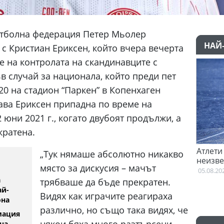
утболна федерация Петер Мьолер
НАЙ
с Кристиан Ериксен, който вчера вечерта
е на контролата на скандинавците с
ъв случай за национала, който преди пет
20 на стадион “Паркен” в Копенхаген
ава Ериксен припадна по време на
 юни 2021 г., когато двубоят продължи, а
кратена.
започна преговори с Гакпо
Атлети от Пакистан и Уганд
„Тук нямаше абсолютно никакво
неизвестност след Игрите 
място за дискусия – мачът
Британската общност
05.08.2026
а
трябваше да бъде прекратен.
ай-
Видях как играчите реагираха
она
различно, но също така видях, че
мация
някои бяха много разтърсени,
на