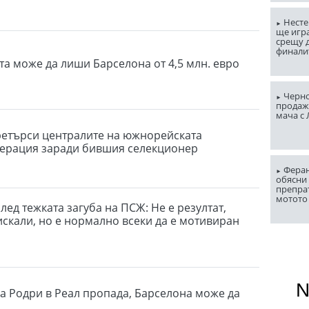
Несте
ще игр
срещу д
финали
та може да лиши Барселона от 4,5 млн. евро
Черно
продаж
мача с
етърси централите на южнорейската
ерация заради бившия селекциoнeр
Феран
обясни 
препра
мотото
лед тежката загуба на ПСЖ: Не е резултат,
искали, но е нормално всеки да е мотивиран
а Родри в Реал пропада, Барселона може да