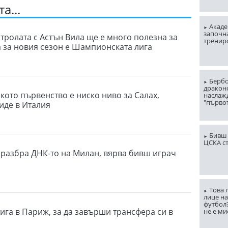
а...
Акаде
започна
тролата с Астън Вила ще е много полезна за
тренир
а за новия сезон е Шампионската лига
Бербо
драконо
кото първенство е ниско ниво за Салах,
наслаж
"първо
иде в Италия
Бивш 
ЦСКА с
разбра ДНК-то на Милан, вярва бивш играч
Това 
лице н
футбол
ига в Париж, за да завърши трансфера си в
не е ми