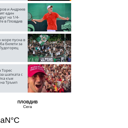
ров и Андреев
аят един
руг на 1/4-
те в Пловдив
 море пусна в
ба билети за
 Лудогорец
 Торес
за шапката с
тка към
 на Тръмп