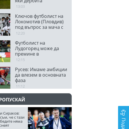
яки дербита
13:03
Ключов футболист на
Локомотив (Пловдив)
под въпрос за мача с
Левски
12:20
Футболист на
Лудогорец може да
премине в
колумбийски тим
12:15
Русев: Имаме амбиции
да влезем в основната
фаза
11:12
ПРОПУСКАЙ
и Сираков:
съм, че с тази
обедите няма
снеят