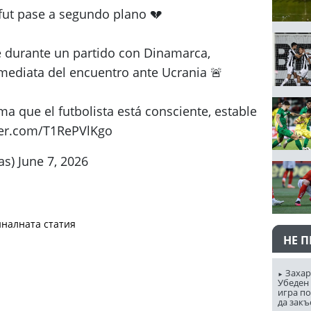
ut pase a segundo plano 💔
e durante un partido con Dinamarca,
mediata del encuentro ante Ucrania 🚨
a que el futbolista está consciente, estable
tter.com/T1RePVlKgo
s) June 7, 2026
налната статия
НЕ 
Захар
Убеден 
игра п
да закъ