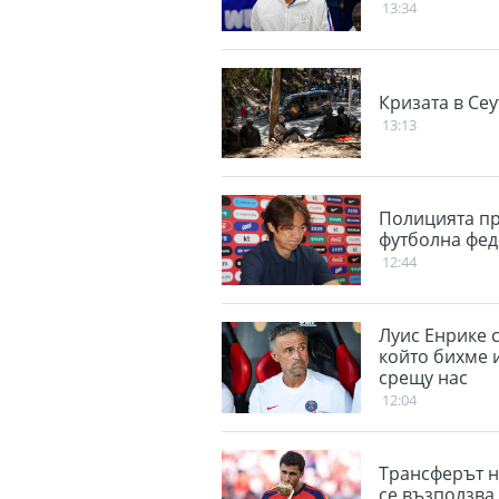
13:34
Кризата в Сеу
13:13
Полицията пр
футболна фед
12:44
Луис Енрике с
който бихме 
срещу нас
12:04
Трансферът н
се възползва