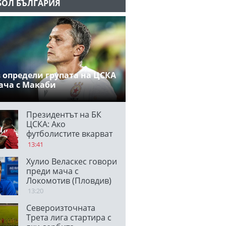
БОЛ БЪЛГАРИЯ
 определи групата на ЦСКА
ача с Макаби
Президентът на БК
ЦСКА: Ако
футболистите вкарват
по два гола на мач,
13:41
единият е
Хулио Веласкес говори
благодарение на
преди мача с
феновете
Локомотив (Пловдив)
13:20
Североизточната
Трета лига стартира с