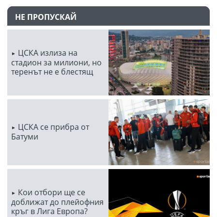
НЕ ПРОПУСКАЙ
ЦСКА излиза на
стадион за милиони, но
теренът не е блестящ
ЦСКА се прибра от
Батуми
Кои отбори ще се
доближат до плейофния
кръг в Лига Европа?