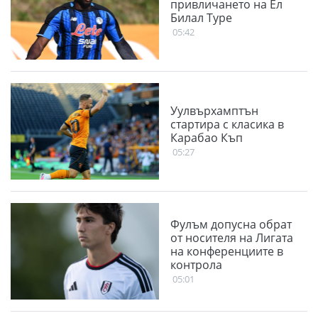
привличането на Ел
Билал Туре
05:42
Уулвърхамптън
стартира с класика в
Карабао Къп
05:27
Фулъм допусна обрат
от носителя на Лигата
на конференциите в
контрола
05:01