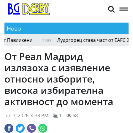
Ново
Павликени
Лудогорец става част от EAFC 27?
11:53
От Реал Мадрид
излязоха с изявление
относно изборите,
висока избирателна
активност до момента
Jun 7, 2026, 4:38 PM
1
68