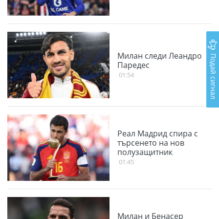
Милан следи Леандро
Подай сигнал
Паредес
01:54
Реал Мадрид спира с
търсенето на нов
полузащитник
01:45
Милан и Бенасер