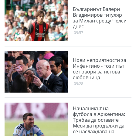
Българинът Валери
Владимиров титуляр
за Милан срещу Челси
днес
09:57
Нови неприятности за
Инфантино - този път
се говори за негова
любовница
09:28
Началникът на
футбола в Аржентина:
Трябва да оставите
Меси да продължи да
се наслаждава на