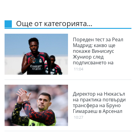
Още от категорията...
Пореден тест за Реал
Мадрид: какво ще
покаже Винисиус
Жуниор след
подписването на
новия договор
11:04
Директор на Нюкасъл
на практика потвърди
трансфера на Бруно
Гимараеш в Арсенал
10:27