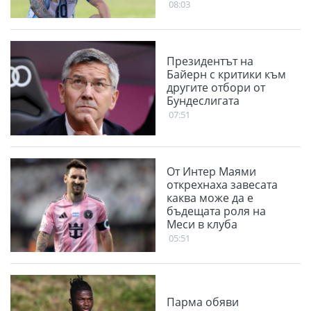
футбола
08:03
Президентът на
Байерн с критики към
другите отбори от
Бундеслигата
07:51
От Интер Маями
открехнаха завесата
каква може да е
бъдещата роля на
Меси в клуба
05:51
Парма обяви