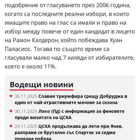
подобрение от гласуването през 2006 година,
когато са последните реални избори, в които
имащите право на глас са имали и право на
избор между повече от един кандидат в лицето
на Рамон Калдерон, който побеждава Хуан
Паласиос. Тогава по същото време са
гласували малко над 7 хиляди от избирателите,
което е около 11%.
Водещи новини
30.11.2025
Славия триумфира срещу Добруджа в
един от най-атрактивните мачове за сезона
30.11.2025
Локо (Пд) с информация за феновете
преди визитата на ЦСКА
29.11.2025
ЦСКА продължава да лети при Янев,
разправи се брутално със Спартак за седма
поредна победа