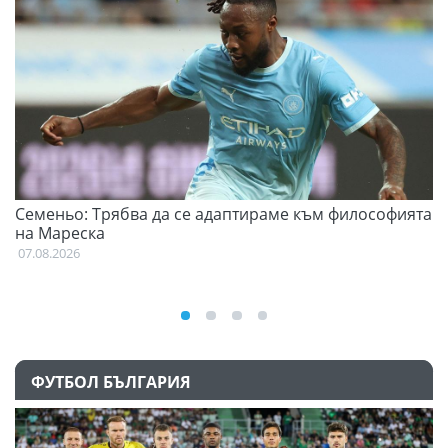
Семеньо: Трябва да се адаптираме към философията
Ф
на Мареска
07
07.08.2026
ФУТБОЛ БЪЛГАРИЯ