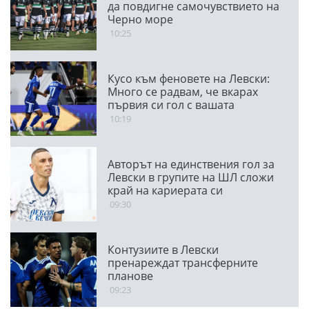
да повдигне самочувствието на
Черно море
10:25
Кусо към феновете на Левски:
Много се радвам, че вкарах
първия си гол с вашата
подкрепа
10:19
Авторът на единствения гол за
Левски в групите на ШЛ сложи
край на кариерата си
09:30
Контузиите в Левски
пренареждат трансферните
планове
09:23