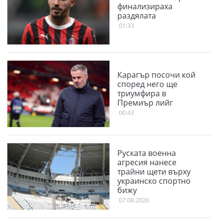
финализираха
раздялата
01:33
Карагър посочи кой
според него ще
триумфира в
Премиър лийг
00:43
Руската военна
агресия нанесе
трайни щети върху
украинско спортно
бижу
07.08.2026