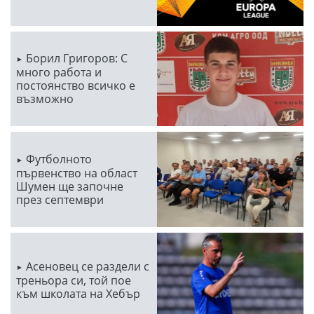
Борил Григоров: С
много работа и
постоянство всичко е
възможно
Футболното
първенство на област
Шумен ще започне
през септември
Асеновец се раздели с
треньора си, той пое
към школата на Хебър