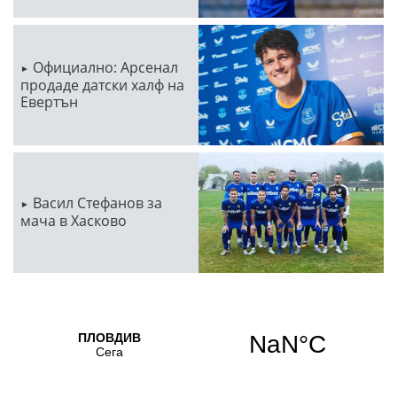
Официално: Арсенал
продаде датски халф на
Евертън
Васил Стефанов за
мача в Хасково