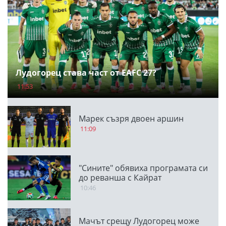
Лудогорец става част от EAFC 27?
11:53
Марек съзря двоен аршин
11:09
"Сините" обявиха програмата си
до реванша с Кайрат
10:46
Мачът срещу Лудогорец може