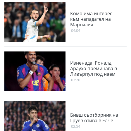
Комо има интерес
към нападател на
Марсилия
04:04
Изненада! Роналд
Араухо преминава в
Ливърпул под наем
03:20
Бивш съотборник на
Груев отива в Елче
02:54