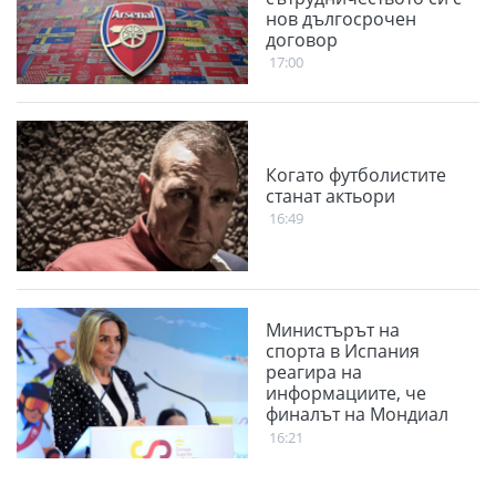
нов дългосрочен
договор
17:00
Когато футболистите
станат актьори
16:49
Министърът на
спорта в Испания
реагира на
информациите, че
финалът на Мондиал
2030 може да е в
16:21
Мароко