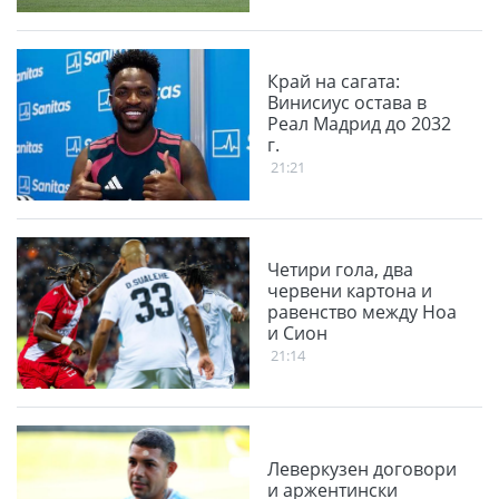
Финландия
Край на сагата:
Винисиус остава в
Реал Мадрид до 2032
г.
21:21
Четири гола, два
червени картона и
равенство между Ноа
и Сион
21:14
Леверкузен договори
и аржентински