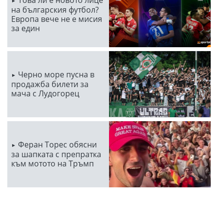
на българския футбол?
Европа вече не е мисия
за един
Черно море пусна в
продажба билети за
мача с Лудогорец
Феран Торес обясни
за шапката с препратка
към мотото на Тръмп