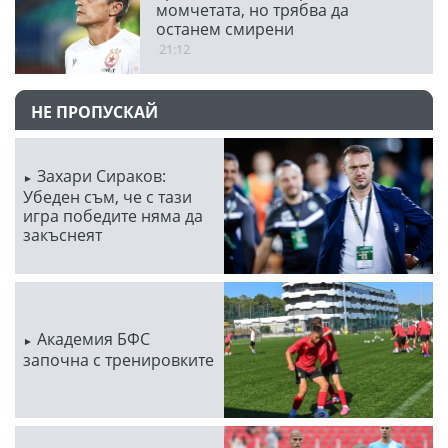
момчетата, но трябва да
останем смирени
21:12
НЕ ПРОПУСКАЙ
Захари Сираков:
Убеден съм, че с тази
игра победите няма да
закъснеят
Академия БФС
започна с тренировките