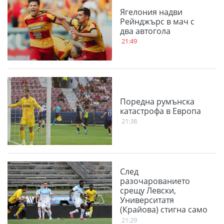
Ягелония надви
Рейнджърс в мач с
два автогола
21:49
Поредна румънска
катастрофа в Европа
21:38
След
разочарованието
срещу Левски,
Университатя
(Крайова) стигна само
до равенство във
21:29