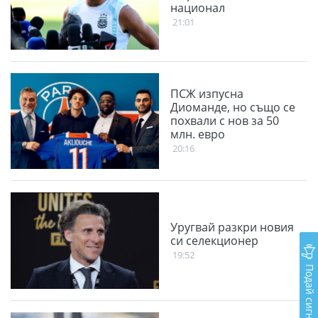
национал
21:01
ПСЖ изпусна
Диоманде, но също се
похвали с нов за 50
млн. евро
20:16
Уругвай разкри новия
си селекционер
19:52
Подай сигнал