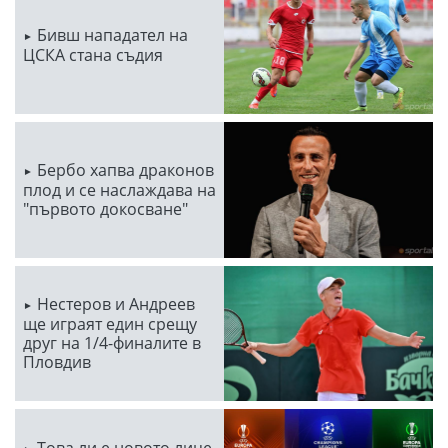
Бивш нападател на
ЦСКА стана съдия
Бербо хапва драконов
плод и се наслаждава на
"първото докосване"
Нестеров и Андреев
ще играят един срещу
друг на 1/4-финалите в
Пловдив
Това ли е новото лице