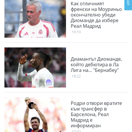
Как отличният
френски на Моуриньо
окончателно убеди
Диоманде да избере
Реал Мадрид
19:19
Диамантът Диоманде,
който дебютира в Ла
Лига на... "Бернабеу"
18:22
Родри отвори вратите
към трансфер в
Барселона, Реал
Мадрид е
информиран
17:42