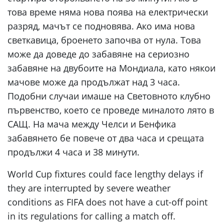
това време няма нова поява на електрически
разряд, мачът се подновява. Ако има нова
светкавица, броенето започва от нула. Това
може да доведе до забавяне на сериозно
забавяне на двубоите на Мондиала, като някои
мачове може да продължат над 3 часа.
Подобни случаи имаше на Световното клубно
първенство, което се проведе миналото лято в
САЩ. На мача между Челси и Бенфика
забавянето бе повече от два часа и срещата
продължи 4 часа и 38 минути.
World Cup fixtures could face lengthy delays if
they are interrupted by severe weather
conditions as FIFA does not have a cut-off point
in its regulations for calling a match off.