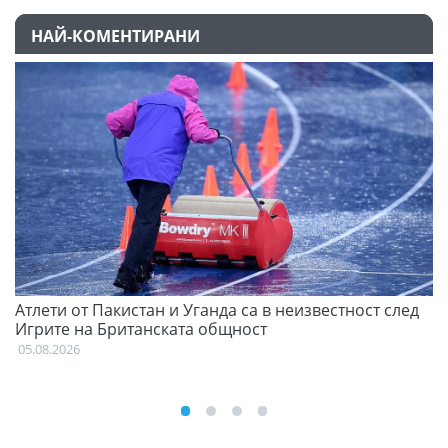
НАЙ-КОМЕНТИРАНИ
Атлети от Пакистан и Уганда са в неизвестност след
Д
Игрите на Британската общност
05
05.08.2026