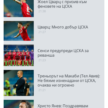
Жоел Цварц с призив към
феновете на ЦСКА
21:38
Цварц: Много добър ЦСКА
21:27
Сенси предупреди ЦСКА за
реванша
21:23
Треньорът на Макаби (Тел Авив):
Не бяхме изненадани от ЦСКА,
очаква ни огромно
предизвикателство
21:21
Христо Янев: Поздравявам