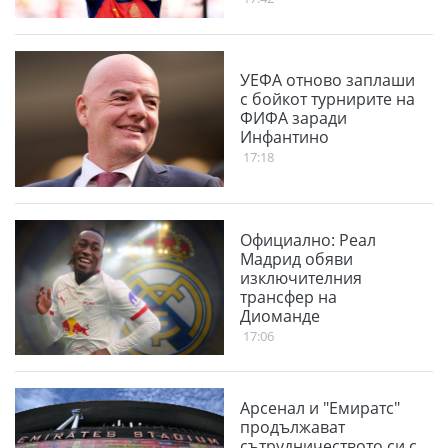
УЕФА отново заплаши
с бойкот турнирите на
ФИФА заради
Инфантино
17:18
Официално: Реал
Мадрид обяви
изключителния
трансфер на
Диоманде
17:06
Арсенал и "Емиратс"
продължават
сътрудничеството си с