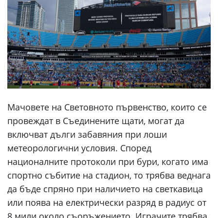
Мачовете на Световното първенство, които се
провеждат в Съединените щати, могат да
включват дълги забавяния при лоши
метеорологични условия. Според
националните протоколи при бури, когато има
спортно събитие на стадион, то трябва веднага
да бъде спряно при наличието на светкавица
или поява на електрически разряд в радиус от
8 мили около съоръжението. Играчите трябва