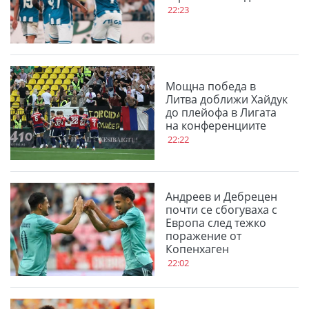
22:23
Мощна победа в
Литва доближи Хайдук
до плейофа в Лигата
на конференциите
22:22
Андреев и Дебрецен
почти се сбогуваха с
Европа след тежко
поражение от
Копенхаген
22:02