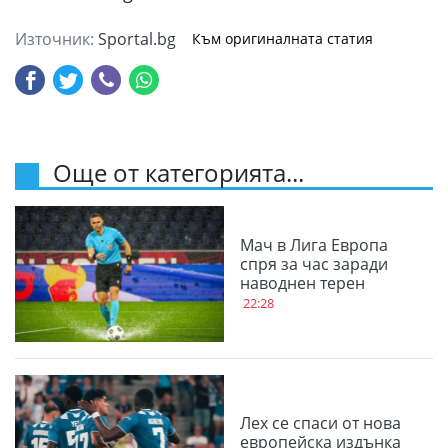
Източник:
Sportal.bg
Към оригиналната статия
Още от категорията...
Мач в Лига Европа
спря за час заради
наводнен терен
22:28
Лех се спаси от нова
европейска издънка