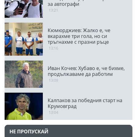
за автографи
13:21
Кюмюрджиев: Жалко е, че
вкарахме три гола, но си
тръгнахме с празни ръце
13:16
Иван Кочев: Хубаво е, че бихме,
продължаваме да работим
13:09
Калпаков за победния старт на
Крумовград
13:04
НЕ ПРОПУСКАЙ