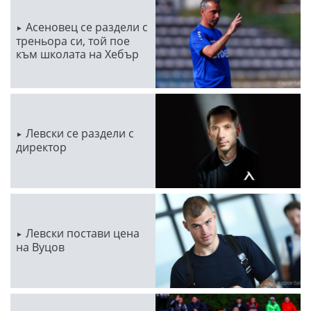
Асеновец се раздели с
треньора си, той пое
към школата на Хебър
Левски се раздели с
директор
Левски постави цена
на Вуцов