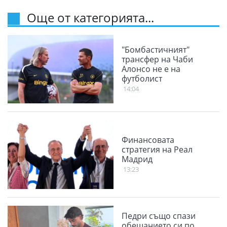
Още от категорията...
"Бомбастичният"
трансфер на Чаби
Алонсо не е на
футболист
14:04
Финансовата
стратегия на Реал
Мадрид
13:23
Педри също спази
обещанието си по