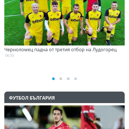
Черноломец падна от третия отбор на Лудогорец
С
н
06:55
07
ФУТБОЛ БЪЛГАРИЯ