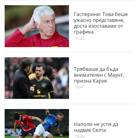
Гасперини: Това беше
ужасно представяне,
доста изоставаме от
графика
11:22
Трябваше да бъда
внимателен с Маунт,
призна Карик
10:47
Наполи не успя да
надвие Селта
10:30