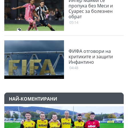
Интер Маями се
пропука без Меси и
Суарес за болезнен
обрат
05:14
ФИФА отговори на
критиките и защити
Инфантино
04:48
НАЙ-КОМЕНТИРАНИ