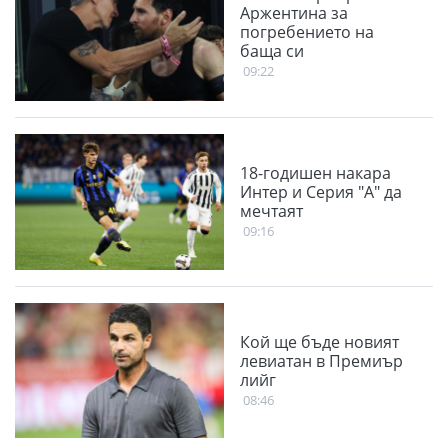
Аржентина за
погребението на
баща си
09:22
18-годишен накара
Интер и Серия "А" да
мечтаят
09:16
Кой ще бъде новият
левиатан в Премиър
лийг
08:46