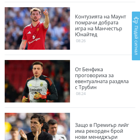
Контузията на Маунт
помрачи добрата
Подай сигнал
игра на Манчестър
Юнайтед
08:26
От Бенфика
проговориха за
евентуалната раздяла
с Трубин
08:24
Защо в Премиър лийг
има рекорден брой
нови мениджъри