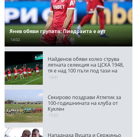
Янев обяви групата: Пиедраита е аут
14:02
Найденов обяви колко струва
лятната селекция на ЦСКА 1948,
тя е над 100 пъти под тази на
ПАО
13:41
Секирово поздрави Атлетик за
100-годишнината на клуба от
Куклен
13:23
Нападнаха Вуцата и Сержиньо