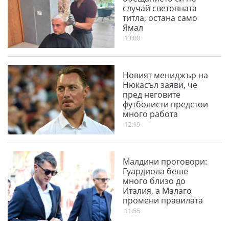
случай световната
титла, остана само
Ямал
13:00
Новият мениджър на
Нюкасъл заяви, че
пред неговите
футболисти предстои
много работа
12:19
Малдини проговори:
Гуардиола беше
много близо до
Италия, а Малаго
промени правилата
11:55