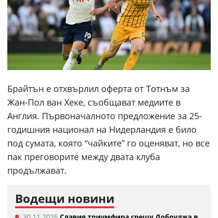
Брайтън е отхвърлил оферта от Тотнъм за
Жан-Пол ван Хеке, съобщават медиите в
Англия. Първоначалното предложение за 25-
годишния национал на Нидерландия е било
под сумата, която “чайките” го оценяват, но все
пак преговорите между двата клуба
продължават.
Водещи новини
30.11.2025
Славия триумфира срещу Добруджа в