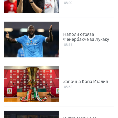
08:20
Наполи отряза
Фенербахче за Лукаку
08:11
Започна Копа Италия
05:52