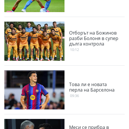
Отборът на Божинов
разби Болоня в супер
дълга контрола
10:12
Това ли е новата
перла на Барселона
09:36
Меси се прибра в