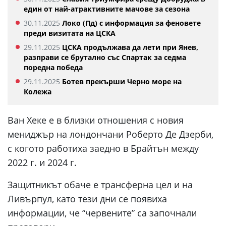
един от най-атрактивните мачове за сезона
30.11.2025
Локо (Пд) с информация за феновете
преди визитата на ЦСКА
29.11.2025
ЦСКА продължава да лети при Янев,
разправи се брутално със Спартак за седма
поредна победа
29.11.2025
Ботев прекърши Черно море на
Колежа
Ван Хеке е в близки отношения с новия
мениджър на лондончани Роберто Де Дзерби,
с когото работиха заедно в Брайтън между
2022 г. и 2024 г.
Защитникът обаче е трансферна цел и на
Ливърпул, като тези дни се появиха
информации, че “червените” са започнали