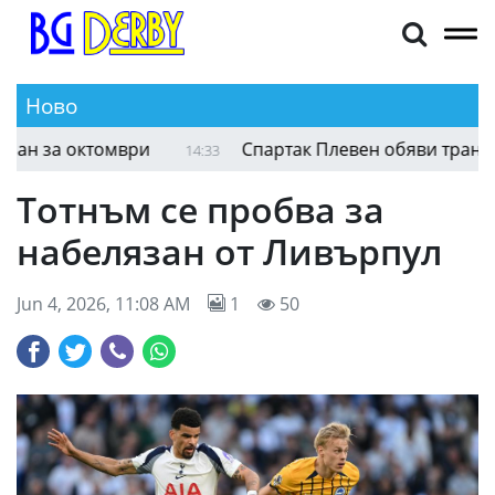
Ново
Даниел Дюбоа - Фабио Уордли II е планиран за
14:44
Тотнъм се пробва за
набелязан от Ливърпул
Jun 4, 2026, 11:08 AM
1
50