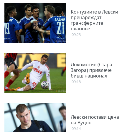
Контузиите в Левски
пренареждат
трансферните
планове
09:23
Локомотив (Стара
Загора) привлече
бивш национал
09:18
Левски постави цена
на Вуцов
09:14