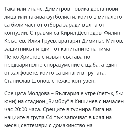
Така или иначе, Димитров повика доста нови
лица или такива футболисти, които в миналото
са били част от отбора заради вълна от
контузии. С травми са Кирил Десподов, Филип
Кръстев, Илия Груев, вратарят Димитър Митов,
защитникът и един от капитаните на тима
Петко Христов е извън състава по
предварително споразумение с щаба, а един
от халфовете, които са винаги в групата,
Станислав Шопов, е тежко контузен.
Срещата Молдова – България е утре (петък, 5-и
юни) на стадион „Зимбру“ в Кишинев с начален
час 20:00 часа. Срещите в турнира Лига на
нациите в група С4 пък започват в края на
месец септември с домакинство на