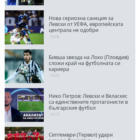
Нова сериозна санкция за
Левски от УЕФА, европейската
централа не одобри
транспарант
16:06
Бивша звезда на Локо (Пловдив)
сложи край на футболната си
кариера
15:05
Нико Петров: Левски и Веласкес
са единствените протагонисти в
българския футбол
14:13
Септември (Тервел) удари