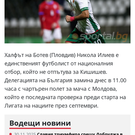
Халфът на Ботев (Пловдив) Никола Илиев е
единственият футболист от националния
отбор, който не отпътува за Кишишев.
Делегацията на България замина днес в 11.00
часа с чартърен полет за мача с Молдова,
който е последната проверка преди старта на
Лигата на нациите през септември.
Водещи новини
30.11.2025
Славия триумфира срещу Добруджа в