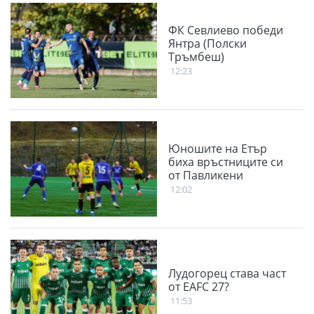
ФК Севлиево победи
Янтра (Полски
Тръмбеш)
12:23
Юношите на Етър
биха връстниците си
от Павликени
12:02
Лудогорец става част
от EAFC 27?
11:53