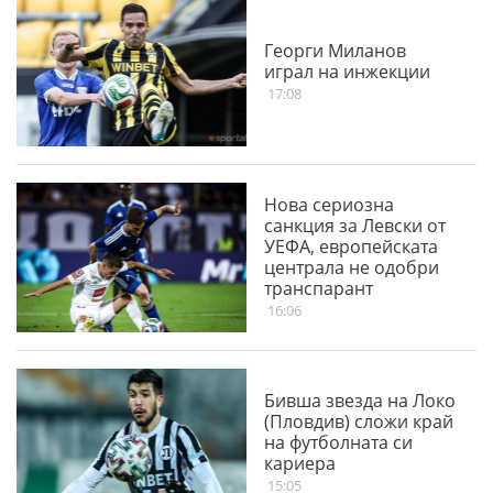
Георги Миланов
играл на инжекции
17:08
Нова сериозна
санкция за Левски от
УЕФА, европейската
централа не одобри
транспарант
16:06
Бивша звезда на Локо
(Пловдив) сложи край
на футболната си
кариера
15:05