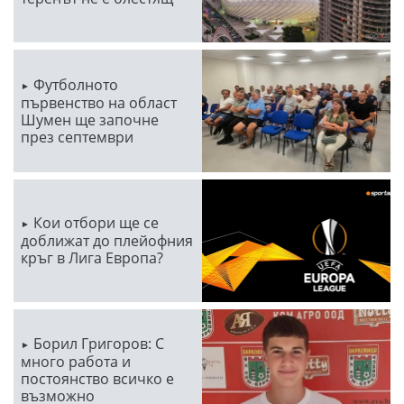
Футболното
първенство на област
Шумен ще започне
през септември
Кои отбори ще се
доближат до плейофния
кръг в Лига Европа?
Борил Григоров: С
много работа и
постоянство всичко е
възможно