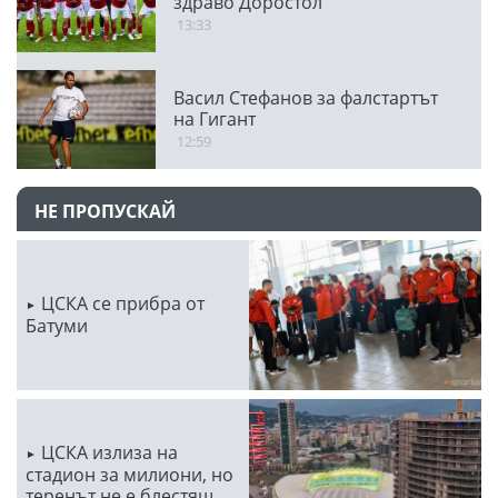
здраво Доростол
13:33
Васил Стефанов за фалстартът
на Гигант
12:59
НЕ ПРОПУСКАЙ
ЦСКА се прибра от
Батуми
ЦСКА излиза на
стадион за милиони, но
теренът не е блестящ