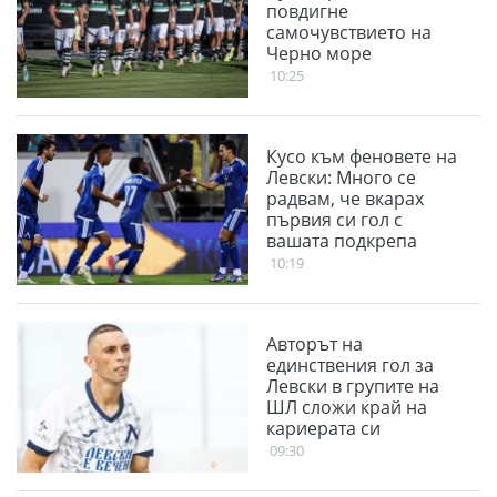
повдигне
самочувствието на
Черно море
10:25
Кусо към феновете на
Левски: Много се
радвам, че вкарах
първия си гол с
вашата подкрепа
10:19
Авторът на
единствения гол за
Левски в групите на
ШЛ сложи край на
кариерата си
09:30