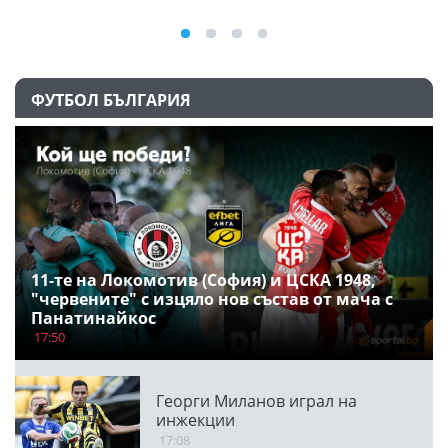
ФУТБОЛ БЪЛГАРИЯ
11-те на Локомотив (София) и ЦСКА 1948,
"червените" с изцяло нов състав от мача с
Панатинайкос
17:50
Георги Миланов играл на
инжекции
17:08