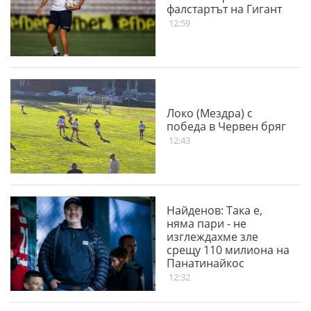
фалстартът на Гигант
12:59
Локо (Мездра) с
победа в Червен бряг
12:43
Найденов: Така е,
няма пари - не
изглеждахме зле
срещу 110 милиона на
Панатинайкос
12:32