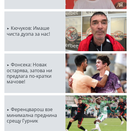
Кючуков: Имаше
чиста дузпа за нас!
Фонсека: Новак
остарява, затова ни
предлага по-кратки
мачове!
Ференцварош взе
минимална преднина
срещу Гурник