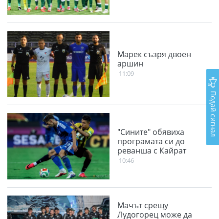
Марек съзря двоен
аршин
11:09
Подай сигнал
"Сините" обявиха
програмата си до
реванша с Кайрат
10:46
Мачът срещу
Лудогорец може да