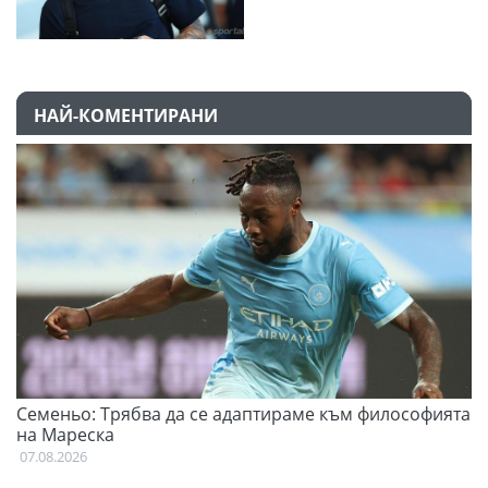
НАЙ-КОМЕНТИРАНИ
Семеньо: Трябва да се адаптираме към философията
Ф
на Мареска
07
07.08.2026