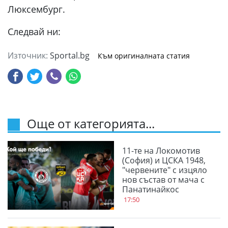
Люксембург.
Следвай ни:
Източник:
Sportal.bg
Към оригиналната статия
Още от категорията...
11-те на Локомотив
(София) и ЦСКА 1948,
"червените" с изцяло
нов състав от мача с
Панатинайкос
17:50