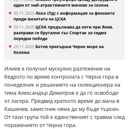
един от най-атрактивните мачове за сезона
30.11.2025
Локо (Пд) с информация за феновете
преди визитата на ЦСКА
29.11.2025
ЦСКА продължава да лети при Янев,
разправи се брутално със Спартак за седма
поредна победа
29.11.2025
Ботев прекърши Черно море на
Колежа
Илиев е получил мускулно разтежение на
бедрото по време контролата с Черна гора в
понеделник и решението на селекционера на
тима Александър Димитров е да го освободи
от лагера. Предвид краткото време до мача в
Кишинев, заместник няма да му бъде търсен.
От тази група той е единственият с травма след
поражението от Черна гора.