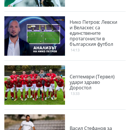
Нико Петров: Левски
и Веласкес са
единствените
протагонисти в
българския футбол
14:13
Септември (Тервел)
удари здраво
Доростол
13:33
Васил Стефанов за