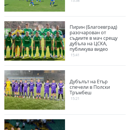
15:58
Пирин (Благоевград)
разочарован от
съдиите в мач срещу
дубъла на ЦСКА,
публикува видео
15:41
Дубълът на Етър
спечели в Полски
Тръмбеш
15:21