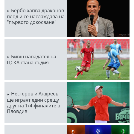
Бербо хапва драконов
плод и се наслаждава на
"първото докосване"
Бивш нападател на
ЦСКА стана съдия
Нестеров и Андреев
ще играят един срещу
друг на 1/4-финалите в
Пловдив