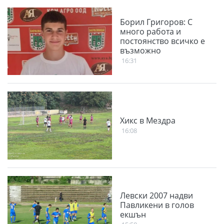
Борил Григоров: С
много работа и
постоянство всичко е
възможно
16:31
Хикс в Мездра
16:08
Левски 2007 надви
Павликени в голов
екшън