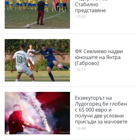
Стабилно
представяне
17:05
ФК Севлиево надви
юношите на Янтра
(Габрово)
16:51
Екзекуторът на
Лудогорец бе глобен
с 65 000 евро и
получи две условни
присъди за мачовете
с "орлите"
16:44