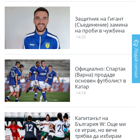
Защитник на Гигант
(Съединение) замина
на проби в чужбина
14:33
Подай сигнал
Официално: Спартак
(Варна) продаде
основен футболист в
Катар
14:18
Капитанът на
България W: Още ми
се играе, но вече
трябва да избирам