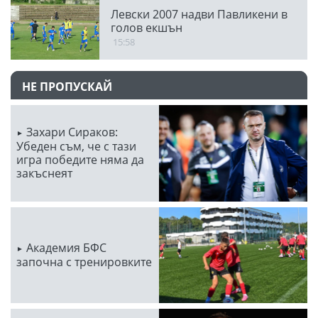
Левски 2007 надви Павликени в
голов екшън
15:58
НЕ ПРОПУСКАЙ
Захари Сираков:
Убеден съм, че с тази
игра победите няма да
закъснеят
Академия БФС
започна с тренировките