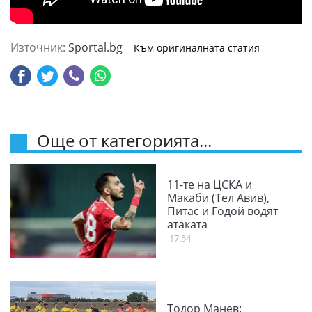
Източник:
Sportal.bg
Към оригиналната статия
Още от категорията...
11-те на ЦСКА и
Макаби (Тел Авив),
Питас и Годой водят
атаката
17:54
Тодор Манев: