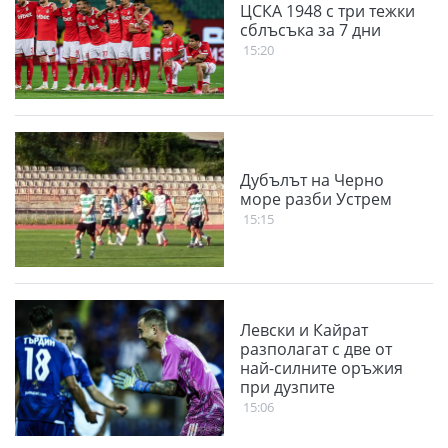
ЦСКА 1948 с три тежки
сблъсъка за 7 дни
15:20
Дубълът на Черно
море разби Устрем
15:15
Левски и Кайрат
разполагат с две от
най-силните оръжия
при дузпите
15:06