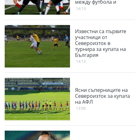
между футбола и
семейството
14:13
Известни са първите
участници от
Североизток в
турнира за купата на
България
14:13
Ясни съперниците на
Североизток за купата
на АФЛ
13:56