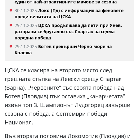
един от най-атрактивните мачове за сезона
30.11.2025
Локо (Пд) с информация за феновете
преди визитата на ЦСКА
29.11.2025
ЦСКА продължава да лети при Янев,
разправи се брутално със Спартак за седма
поредна победа
29.11.2025
Ботев прекърши Черно море на
Колежа
ЦСКА се класира на второто място след
грешната стъпка на Левски срещу Спартак
(Варна). „Червените“ със своята победа над
Ботев (Пловдив) пък оставиха „канарчетата“
извън топ 3. Шампионът Лудогорец завърши
сезона с победа, а Септември победи
Национал.
Във втората половина Локомотив (Пловдив) и