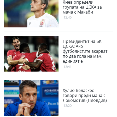
Янев определи
групата на ЦСКА за
мача с Макаби
13:46
Президентът на БК
ЦСКА: Ако
футболистите вкарват
по два гола на мач,
единият е
благодарение на
13:41
феновете
Хулио Веласкес
говори преди мача с
Локомотив (Пловдив)
13:20