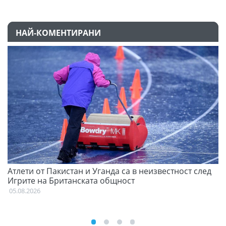
НАЙ-КОМЕНТИРАНИ
Атлети от Пакистан и Уганда са в неизвестност след
Д
Игрите на Британската общност
05
05.08.2026