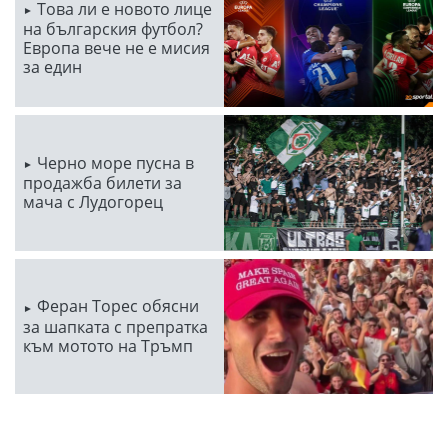
Това ли е новото лице
на българския футбол?
Европа вече не е мисия
за един
Черно море пусна в
продажба билети за
мача с Лудогорец
Феран Торес обясни
за шапката с препратка
към мотото на Тръмп