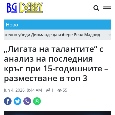
Ново
Как отличният френски на Моуриньо окончателн
19:19
„Лигата на талантите“ с
анализ на последния
кръг при 15-годишните –
разместване в топ 3
Jun 4, 2026, 8:44 AM
1
55