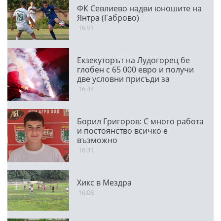
ФК Севлиево надви юношите на
Янтра (Габрово)
16:51
Екзекуторът на Лудогорец бе
глобен с 65 000 евро и получи
две условни присъди за
мачовете с "орлите"
16:44
Борил Григоров: С много работа
и постоянство всичко е
възможно
16:31
Хикс в Мездра
16:08