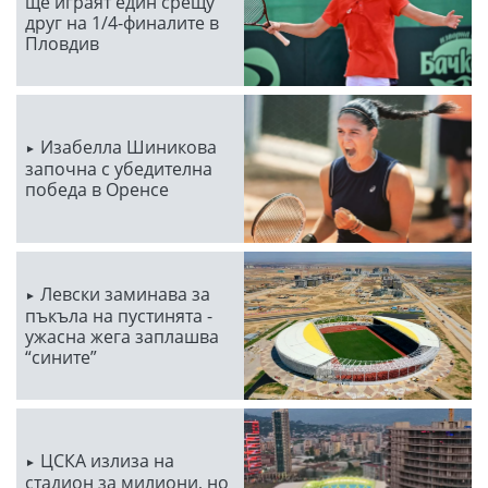
ще играят един срещу
друг на 1/4-финалите в
Пловдив
Изабелла Шиникова
започна с убедителна
победа в Оренсе
Левски заминава за
пъкъла на пустинята -
ужасна жега заплашва
“сините”
ЦСКА излиза на
стадион за милиони, но