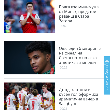
Брага взе минимума
от Минск, предстои
реванш в Стара
Загора
00:49
Още един българин е
на финал на
Световното по лека
атлетика за юноши
00:29
Подай сигнал
Дъжд, картони и
късен гол оформиха
драматична вечер в
Залцбург
00:21