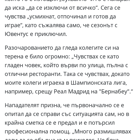
да иска „да се изключи от всичко“. Сега се
чувства „усмихнат, отпочинал и готов да
играе“, като съжалява само, че сезонът с
Ювентус е приключил.
Разочарованието да гледа колегите си на
терена е било огромно: „Чувствах се като
гладен човек, който върви по улица, пълна с
отлични ресторанти. Така се чувствах, докато
моите колеги играеха в Шампионската лига,
например, срещу Реал Мадрид на "Бернабеу".“
Нападателят призна, че първоначално се е
опитал да се справи със ситуацията сам, но в
крайна сметка се е предал и е потърсил
професионална помощ. „Много размишлявах
дали да се обърна към психолог. Не бяха