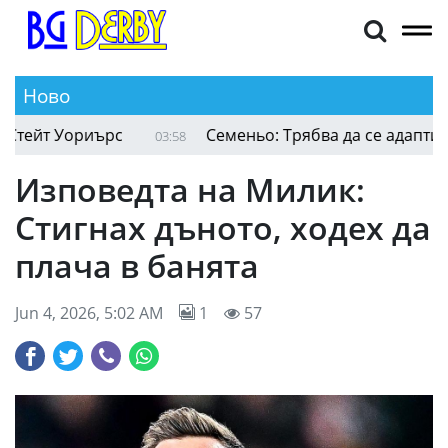
Ново
Къри няма намерение да напуска Голдън Стейт 
05:35
Изповедта на Милик:
Стигнах дъното, ходех да
плача в банята
Jun 4, 2026, 5:02 AM
1
57