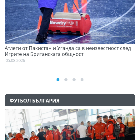
Атлети от Пакистан и Уганда са в неизвестност след
С
Игрите на Британската общност
н
05.08.2026
03
ФУТБОЛ БЪЛГАРИЯ