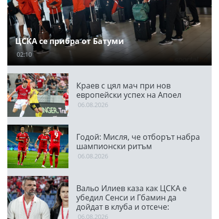
ЦСКА се прибра от Батуми
02:10
Краев с цял мач при нов
европейски успех на Апоел
06.08.2026
Годой: Мисля, че отборът набра
шампионски ритъм
06.08.2026
Вальо Илиев каза как ЦСКА е
убедил Сенси и Гбамин да
дойдат в клуба и отсече:
Направихме изключителен
06.08.2026