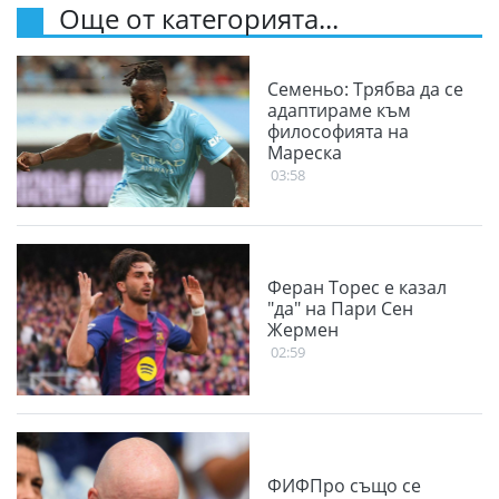
Още от категорията...
Семеньо: Трябва да се
адаптираме към
философията на
Мареска
03:58
Феран Торес е казал
"да" на Пари Сен
Жермен
02:59
ФИФПро също се