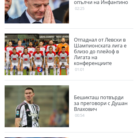
опълчи на Инфантино
02:25
Отпаднал от Левски в
Шампионската лига е
близо до плейоф в
Лигата на
конференциите
01:01
Бешикташ потвърди
за преговори с Душан
Влахович
00:54