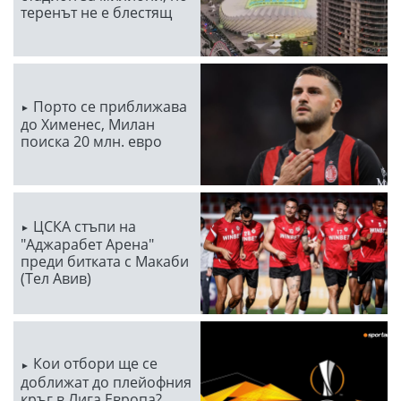
теренът не е блестящ
Порто се приближава
до Хименес, Милан
поиска 20 млн. евро
ЦСКА стъпи на
"Аджарабет Арена"
преди битката с Макаби
(Тел Авив)
Кои отбори ще се
доближат до плейофния
кръг в Лига Европа?