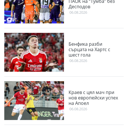
ПАОК на “Тумба” без
Десподов
06.08.2026
Бенфика разби
сърцата на Хартс с
шест гола
06.08.2026
Краев с цял мач при
нов европейски успех
на Апоел
06.08.2026