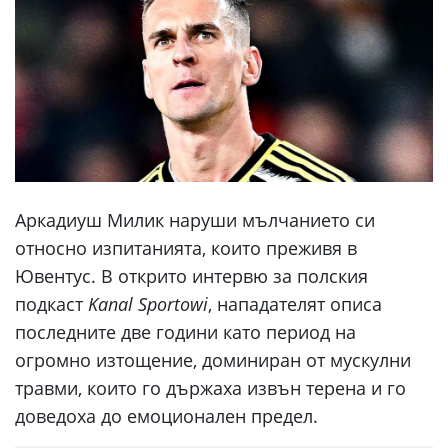
Аркадиуш Милик наруши мълчанието си
относно изпитанията, които преживя в
Ювентус. В открито интервю за полския
подкаст
Kanal Sportowi
, нападателят описа
последните две години като период на
огромно изтощение, доминиран от мускулни
травми, които го държаха извън терена и го
доведоха до емоционален предел.