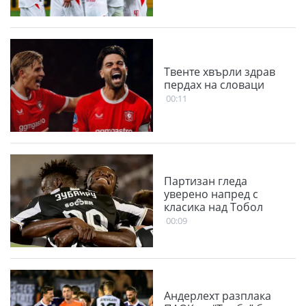
Твенте хвърли здрав
пердах на словаци
00:11
Партизан гледа
уверено напред с
класика над Тобол
00:09
Андерлехт разплака