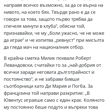
направя всичко възможно, за да се върна на
нивото, на което бях. Твърде рано е да се
говори за това, защото първо трябва да
спечеля минути в клуба“, обясни той,
признавайки, че му „боли ужасно, че не може
да играе“ и че изпитва „ревнуст“ при мисълта
да гледа мач на националния отбор.
В крайна сметка Милик похвали Роберт
Левандовски, считайки го за „най-добрия от
всички заради неговата дълготрайност и
постоянство“, и не забрави бивши
съотборници като Ди Мария и Погба. За
французина той направи разкритие: „В
Ювентус играеше само с един крак. Коляното
му постоянно беше подуто и въпреки това