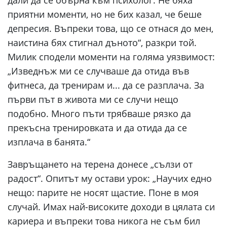
приятни моменти, но не бих казал, че беше
депресия. Въпреки това, що се отнася до мен,
наистина бях стигнал дъното“, разкри той.
Милик сподели моменти на голяма уязвимост:
„Изведнъж ми се случваше да отида във
фитнеса, да тренирам и... да се разплача. За
първи път в живота ми се случи нещо
подобно. Много пъти трябваше рязко да
прекъсна тренировката и да отида да се
изплача в банята.“
Завръщането на терена донесе „сълзи от
радост“. Опитът му остави урок: „Научих едно
нещо: парите не носят щастие. Поне в моя
случай. Имах най-високите доходи в цялата си
кариера и въпреки това никога не съм бил