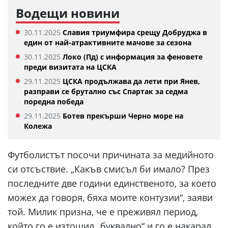
Водещи новини
30.11.2025
Славия триумфира срещу Добруджа в
един от най-атрактивните мачове за сезона
30.11.2025
Локо (Пд) с информация за феновете
преди визитата на ЦСКА
29.11.2025
ЦСКА продължава да лети при Янев,
разправи се брутално със Спартак за седма
поредна победа
29.11.2025
Ботев прекърши Черно море на
Колежа
Футболистът посочи причината за медийното
си отсъствие. „Какъв смисъл би имало? През
последните две години единственото, за което
можех да говоря, бяха моите контузии“, заяви
той. Милик призна, че е преживял период,
който го е изтощил „буквално“ и го е накарал