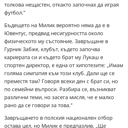
толкова нещастен, откакто започнах да играя
футбол.“
Бъдещето на Милик вероятно няма да е в
Ювентус, предвид несигурността около
физическото му състояние. Завръщане в
Гурник Забже, клубът, където започва
кариерата си и където брат му Лукаш е
спортен директор, е една от хипотезите: „Имам
голяма симпатия към този клуб. Дали ще се
преместя там? Говоря всеки ден с брат си, но
по семейни въпроси. Разбира се, възникват
различни теми, но засега мисля, че е малко
рано да се говори за това.“
Завръщането в полския национален отбор
остава цел, но Милик е предпазлив. „Ще