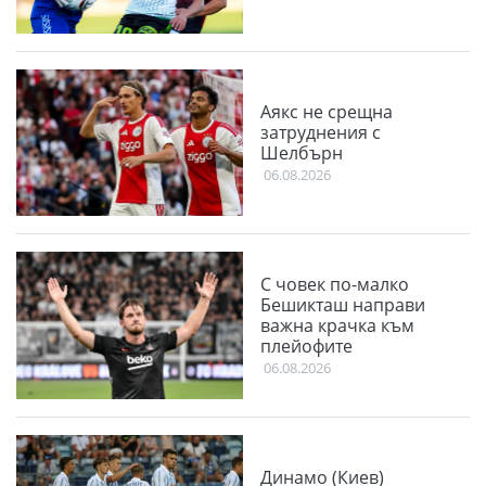
Аякс не срещна
затруднения с
Шелбърн
06.08.2026
С човек по-малко
Бешикташ направи
важна крачка към
плейофите
06.08.2026
Динамо (Киев)