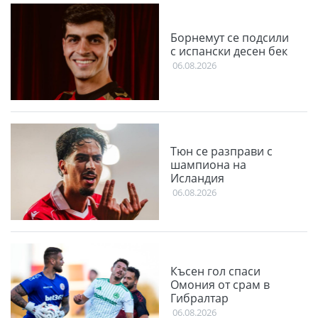
Борнемут се подсили
с испански десен бек
06.08.2026
Тюн се разправи с
шампиона на
Исландия
06.08.2026
Късен гол спаси
Омония от срам в
Гибралтар
06.08.2026