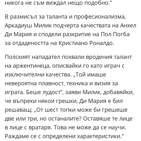
никога не съм виждал нещо подобно.“
В размисъл за таланта и професионализма,
Аркадиуш Милик подчерта качествата на Анхел
Ди Мария и сподели разкритие на Пол Погба
за отдадеността на Кристиано Роналдо.
Полският нападател похвали вродения талант
на аржентинеца, описвайки го като играч с
изключителни качества. „Той имаше
невероятна плавност, техника и визия за
играта. Беше лудост“, заяви Милик, добавяйки,
че въпреки някои грешки, Ди Мария е бил
решаващ: „От шест топки може би грешеше
две или три, но останалите? Оставяше те лице
в лице с вратаря. Това не може да се научи.
Раждаме се с определени характеристики.“