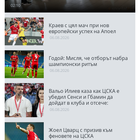
02:10
Краев с цял мач при нов
европейски успех на Апоел
06.08.2026
Годой: Мисля, че отборът набра
шампионски ритъм
06.08.2026
Вальо Илиев каза как ЦСКА е
убедил Сенси и Гбамин да
дойдат в клуба и отсече:
Направихме изключителен
06.08.2026
двубой
Жоел Цварц с призив към
феновете на ЦСКА