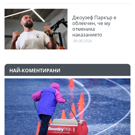
Джоузеф Паркър е
облекчен, че му
отмениха
наказанието
06.08.2026
НАЙ-КОМЕНТИРАНИ