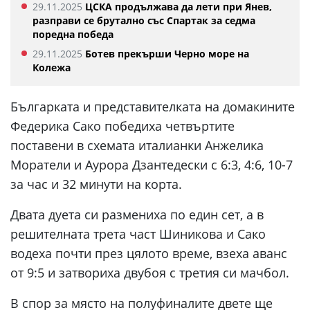
29.11.2025
ЦСКА продължава да лети при Янев,
разправи се брутално със Спартак за седма
поредна победа
29.11.2025
Ботев прекърши Черно море на
Колежа
Българката и представителката на домакините
Федерика Сако победиха четвъртите
поставени в схемата италианки Анжелика
Моратели и Аурора Дзантедески с 6:3, 4:6, 10-7
за час и 32 минути на корта.
Двата дуета си размениха по един сет, а в
решителната трета част Шиникова и Сако
водеха почти през цялото време, взеха аванс
от 9:5 и затвориха двубоя с третия си мачбол.
В спор за място на полуфиналите двете ще