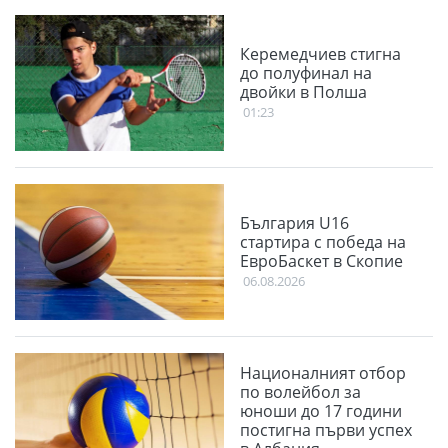
Керемедчиев стигна
до полуфинал на
двойки в Полша
01:23
България U16
стартира с победа на
ЕвроБаскет в Скопие
06.08.2026
Националният отбор
по волейбол за
юноши до 17 години
постигна първи успех