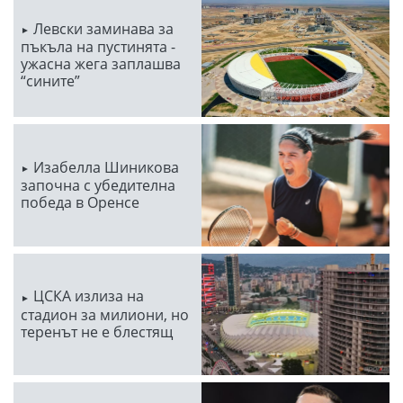
Левски заминава за
пъкъла на пустинята -
ужасна жега заплашва
“сините”
Изабелла Шиникова
започна с убедителна
победа в Оренсе
ЦСКА излиза на
стадион за милиони, но
теренът не е блестящ