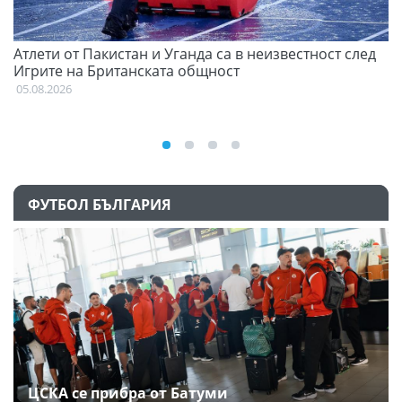
Атлети от Пакистан и Уганда са в неизвестност след
С
Игрите на Британската общност
н
05.08.2026
03
ФУТБОЛ БЪЛГАРИЯ
ЦСКА се прибра от Батуми