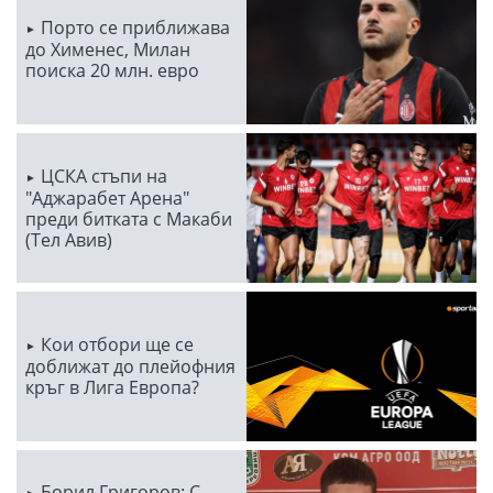
Порто се приближава
до Хименес, Милан
поиска 20 млн. евро
ЦСКА стъпи на
"Аджарабет Арена"
преди битката с Макаби
(Тел Авив)
Кои отбори ще се
доближат до плейофния
кръг в Лига Европа?
Борил Григоров: С