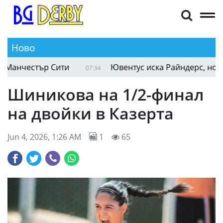
Ново
анчестър Сити
Ювентус иска Райндерс, но при 
07:34
Шиникова на 1/2-финал
на двойки в Казерта
Jun 4, 2026, 1:26 AM
1
65