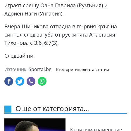
играят срещу Оана Гаврила (Румъния) и
Адриен Наги (Унгария).
Вчера Шиникова отпадна в първия кръг на
сингъл след загуба от рускинята Анастасия
Тихонова с 3:6, 6:7(3).
Следвай ни:
Източник:
Sportal.bg
Към оригиналната статия
Още от категорията...
Къри няма намерение