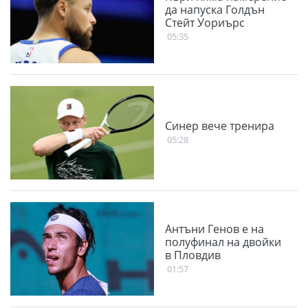
да напуска Голдън
Стейт Уориърс
05:35
Синер вече тренира
05:28
Антъни Генов е на
полуфинал на двойки
в Пловдив
01:57