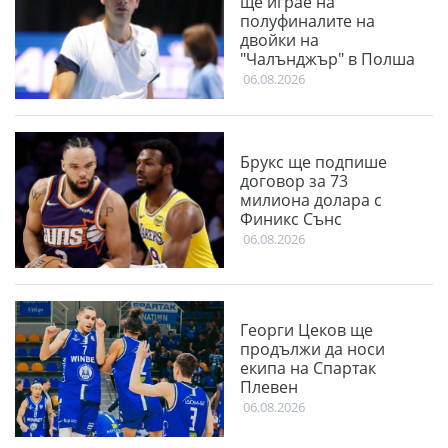
ще играе на
полуфиналите на
двойки на
"Чалънджър" в Полша
06.08.2026
Брукс ще подпише
договор за 73
милиона долара с
Финикс Сънс
06.08.2026
Георги Цеков ще
продължи да носи
екипа на Спартак
Плевен
06.08.2026