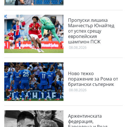
Пропуски лишиха
Манчестър Юнайтед
от успех срещу
европейския
шампион ПСЖ
08.08.2026
Ново тежко
поражение за Рома от
британски съперник
08.08.2026
Аржентинската
федерация,
Барселона и Реал