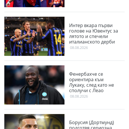
Интер вкара първи
голове на Ювентус за
лятото и спечели
италианското дерби
08.08.2026
Фенербахче се
ориентира към
Лукаку, след като не
сполучи с Леао
08.08.2026
Борусия (Дортмунд)
подготвя сериозна