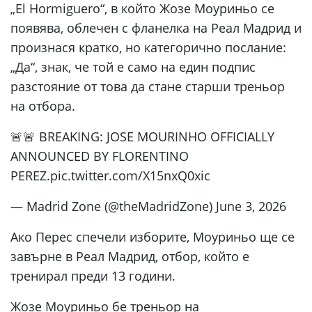
„El Hormiguero“, в който Жозе Моуриньо се
появява, облечен с фланелка на Реал Мадрид и
произнася кратко, но категорично послание:
„Да“, знак, че той е само на един подпис
разстояние от това да стане старши треньор
на отбора.
🚨🚨 BREAKING: JOSE MOURINHO OFFICIALLY
ANNOUNCED BY FLORENTINO
PEREZ.pic.twitter.com/X15nxQ0xic
— Madrid Zone (@theMadridZone) June 3, 2026
Ако Перес спечели изборите, Моуриньо ще се
завърне в Реал Мадрид, отбор, който е
тренирал преди 13 години.
Жозе Моуриньо бе треньор на