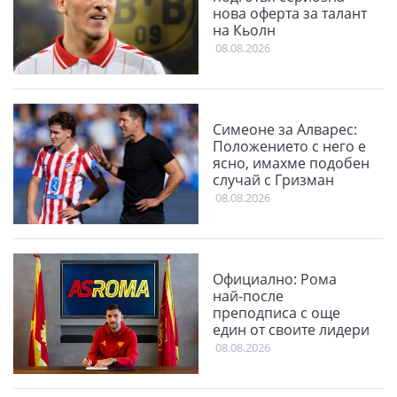
нова оферта за талант
на Кьолн
08.08.2026
Симеоне за Алварес:
Положението с него е
ясно, имахме подобен
случай с Гризман
08.08.2026
Официално: Рома
най-после
преподписа с още
един от своите лидери
08.08.2026