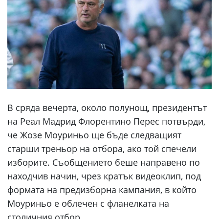
В сряда вечерта, около полунощ, президентът
на Реал Мадрид Флорентино Перес потвърди,
че Жозе Моуриньо ще бъде следващият
старши треньор на отбора, ако той спечели
изборите. Съобщението беше направено по
находчив начин, чрез кратък видеоклип, под
формата на предизборна кампания, в който
Моуриньо е облечен с фланелката на
столичния отбор.