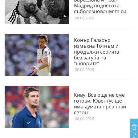
Мадрид поднесоха
съболезнованията си
към Меси
08.08.2026
Конър Галахър
измъкна Тотнъм и
продължи серията
без загуба на
“шпорите”
08.08.2026
Киву: Все още не сме
готови, Ювентус ще
има думата през този
сезон
08.08.2026