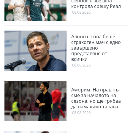
фенове в звездна
контрола срещу Реал
08.08.2026
Алонсо: Това беше
страхотен мач с едно
завършено
представяне от
всички
08.08.2026
Аморим: На прав път
сме за началото на
сезона, но ще трябва
да намалим състава
08.08.2026