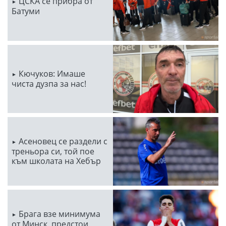
ЦСКА се прибра от
Батуми
Кючуков: Имаше
чиста дузпа за нас!
Асеновец се раздели с
треньора си, той пое
към школата на Хебър
Брага взе минимума
от Минск, предстои