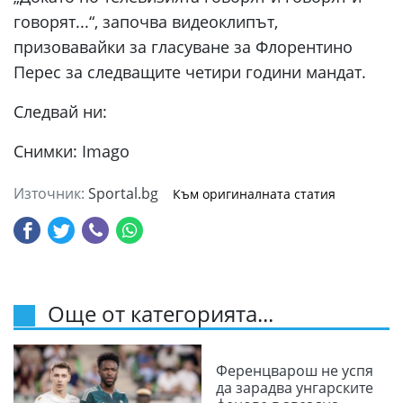
говорят...“, започва видеоклипът,
призовавайки за гласуване за Флорентино
Перес за следващите четири години мандат.
Следвай ни:
Снимки: Imago
Източник:
Sportal.bg
Към оригиналната статия
Още от категорията...
Ференцварош не успя
да зарадва унгарските