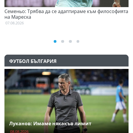
Семеньо: Трябва да се адаптираме към философията
Ф
на Мареска
07
07.08.2026
ФУТБОЛ БЪЛГАРИЯ
Луканов: Имаме някакъв лимит
08.08.2026