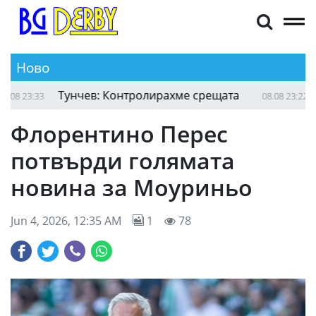
Ново
Луканов: Имаме някакъв лимит
08.08 23:40
08.08 23:33
Флорентино Перес
потвърди голямата
новина за Моуриньо
Jun 4, 2026, 12:35 AM
1
78