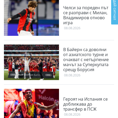
Подай сигнал
Челси за пореден път
се разправи с Милан,
Владимиров отново
игра
08.08.2026
В Байерн са доволни
от азиатското турне и
очакват с нетърпение
мачът за Суперкупата
срещу Борусия
(Дортмунд)
08.08.2026
Героят на Испания се
доближава до
трансфер в ПСЖ
08.08.2026