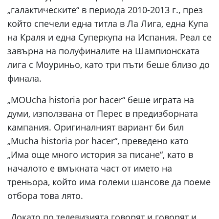
„галактическите“ в периода 2010-2013 г., през
който спечели една титла в Ла Лига, една Купа
на Краля и една Суперкупа на Испания. Реал се
завърна на полуфиналите на Шампионската
лига с Моуриньо, като три пъти беше близо до
финала.
„MOUcha historia por hacer“ беше играта на
думи, използвана от Перес в предизборната
кампания. Оригиналният вариант би бил
„Mucha historia por hacer“, преведено като
„Има още много история за писане“, като в
началото е вмъкната част от името на
треньора, който има големи шансове да поеме
отбора това лято.
„Докато по телевизията говорят и говорят и