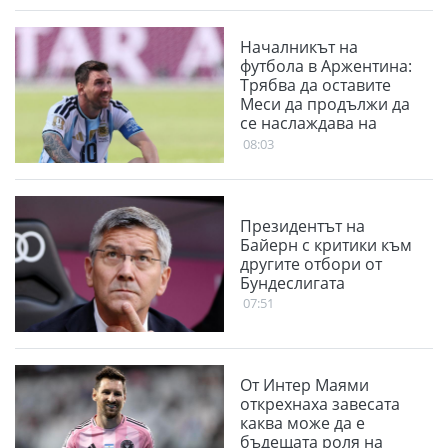
Началникът на
футбола в Аржентина:
Трябва да оставите
Меси да продължи да
се наслаждава на
футбола
08:03
Президентът на
Байерн с критики към
другите отбори от
Бундеслигата
07:51
От Интер Маями
открехнаха завесата
каква може да е
бъдещата роля на