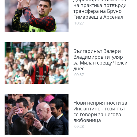
на практика потвърди
трансфера на Бруно
Гимараеш в Арсенал
10:27
Българинът Валери
Владимиров титуляр
за Милан срещу Челси
днес
09:57
Нови неприятности за
Инфантино - този път
се говори за негова
любовница
09:28