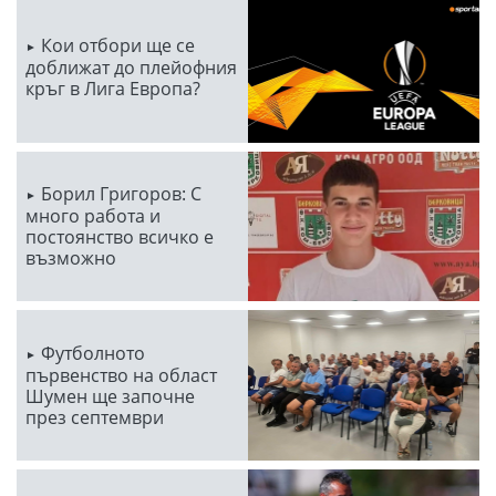
Кои отбори ще се
доближат до плейофния
кръг в Лига Европа?
Борил Григоров: С
много работа и
постоянство всичко е
възможно
Футболното
първенство на област
Шумен ще започне
през септември