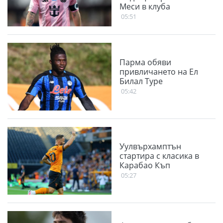
Меси в клуба
05:51
Парма обяви
привличането на Ел
Билал Туре
05:42
Уулвърхамптън
стартира с класика в
Карабао Къп
05:27