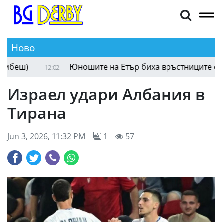
Ново
еш)
Юношите на Етър биха връстниците си от
12:02
Израел удари Албания в
Тирана
Jun 3, 2026, 11:32 PM
1
57