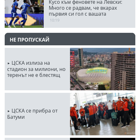
Кусо към феновете на Левски:
Много се радвам, че вкарах
първия си гол с вашата
подкрепа
10:19
НЕ ПРОПУСКАЙ
ЦСКА излиза на
стадион за милиони, но
теренът не е блестящ
ЦСКА се прибра от
Батуми