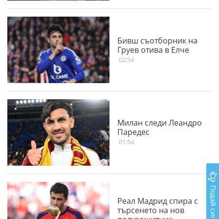
Бивш съотборник на
Груев отива в Елче
02:54
Милан следи Леандро
Паредес
01:54
Подай сигнал
Реал Мадрид спира с
търсенето на нов