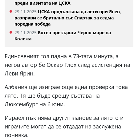
преди визитата на ЦСКА
29.11.2025
ЦСКА продължава да лети при Янев,
разправи се брутално със Спартак за седма
поредна победа
29.11.2025
Ботев прекърши Черно море на
Колежа
Единсвеният гол падна в 73-тата минута, а
негов автор бе Оскар Глох след асистенция на
Леви Ярин.
Албания ще изиграе още една проверка това
лято. Тя ще бъде срещу състава на
Люксембург на 6 юни.
Израел пък няма други планове за лятото и
играчите могат да се отдадат на заслужена
почивка.