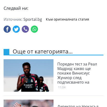
Следвай ни:
Източник:
Sportal.bg
Към оригиналната статия
Още от категорията...
Пореден тест за Реал
Мадрид: какво ще
покаже Винисиус
Жуниор след
подписването на
новия договор
11:04
Директор на Нюкасъл