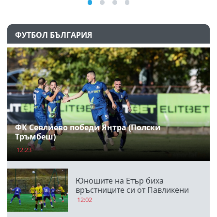
ФУТБОЛ БЪЛГАРИЯ
ФК Севлиево победи Янтра (Полски
Тръмбеш)
12:23
Юношите на Етър биха
връстниците си от Павликени
12:02