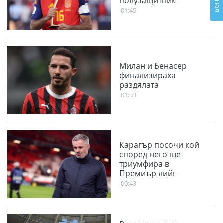
полузащитник
01:45
Милан и Бенасер
финализираха
раздялата
01:33
Карагър посочи кой
според него ще
триумфира в
Премиър лийг
00:43