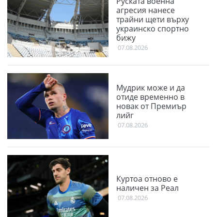
Руската военна
агресия нанесе
трайни щети върху
украинско спортно
бижу
07.08.2026
Мудрик може и да
отиде временно в
новак от Премиър
лийг
07.08.2026
Куртоа отново е
наличен за Реал
07.08.2026