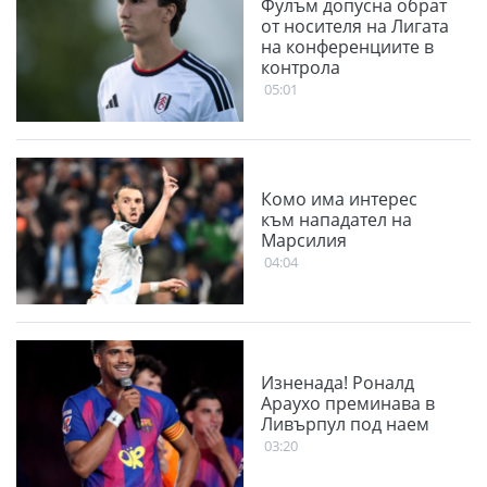
Фулъм допусна обрат
от носителя на Лигата
на конференциите в
контрола
05:01
Комо има интерес
към нападател на
Марсилия
04:04
Изненада! Роналд
Араухо преминава в
Ливърпул под наем
03:20