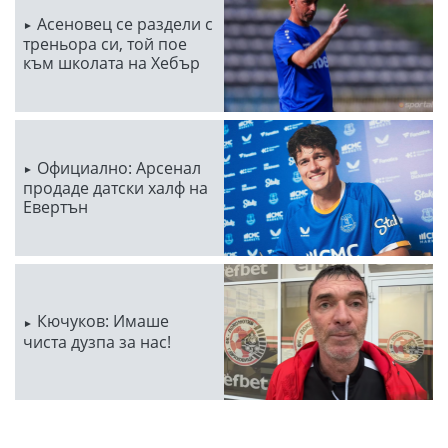
Асеновец се раздели с
треньора си, той пое
към школата на Хебър
Официално: Арсенал
продаде датски халф на
Евертън
Кючуков: Имаше
чиста дузпа за нас!