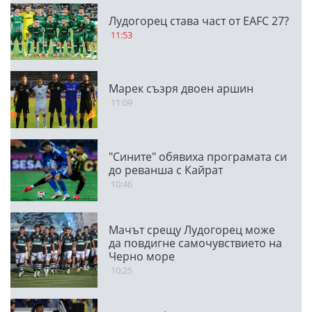
Лудогорец става част от EAFC 27?
11:53
Марек съзря двоен аршин
11:09
"Сините" обявиха програмата си
до реванша с Кайрат
10:46
Мачът срещу Лудогорец може
да повдигне самочувствието на
Черно море
10:25