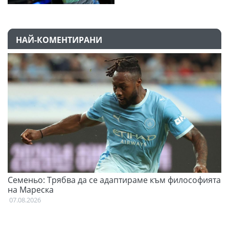
НАЙ-КОМЕНТИРАНИ
Семеньо: Трябва да се адаптираме към философията
Ф
на Мареска
07
07.08.2026