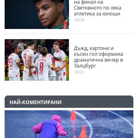
на финал на
Световното по лека
атлетика за юноши
00:29
Дъжд, картони и
късен гол оформиха
драматична вечер в
Залцбург
00:21
НАЙ-КОМЕНТИРАНИ