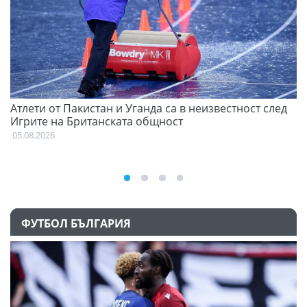
Атлети от Пакистан и Уганда са в неизвестност след
С
Игрите на Британската общност
н
05.08.2026
03
ФУТБОЛ БЪЛГАРИЯ