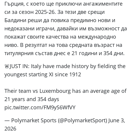
Гърция, с което ще приключи ангажиментите
си за сезон 2025-26. За тези две срещи
Балдини реши да повика предимно нови и
недоказани играчи, давайки им възможност да
покажат своите качества на международно
ниво. В резултат на това средната възраст на
титулярния състав днес е 21 години и 354 дни.
🚨JUST IN: Italy have made history by fielding the
youngest starting XI since 1912
Their team vs Luxembourg has an average age of
21 years and 354 days
pic.twitter.com/FM9yS6WfVY
— Polymarket Sports (@PolymarketSport) June 3,
2026