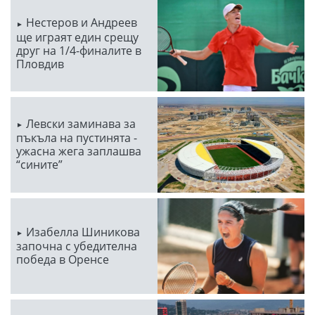
Нестеров и Андреев
ще играят един срещу
друг на 1/4-финалите в
Пловдив
Левски заминава за
пъкъла на пустинята -
ужасна жега заплашва
“сините”
Изабелла Шиникова
започна с убедителна
победа в Оренсе