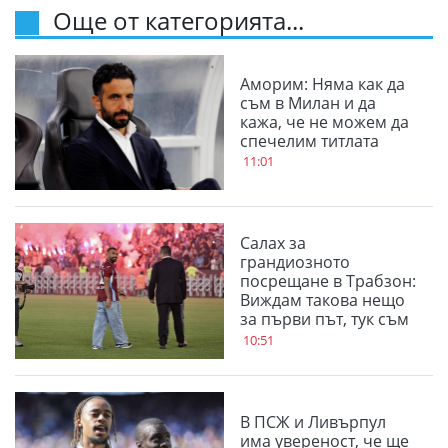
Още от категорията...
Аморим: Няма как да
съм в Милан и да
кажа, че не можем да
спечелим титлата
11:01
Салах за
грандиозното
посрещане в Трабзон:
Виждам такова нещо
за първи път, тук съм
за трофеи
10:51
В ПСЖ и Ливърпул
има увереност, че ще