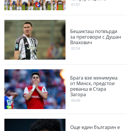
01:01
Бешикташ потвърди
за преговори с Душан
Влахович
00:54
Брага взе минимума
от Минск, предстои
реванш в Стара
Загора
00:49
Още един българин е