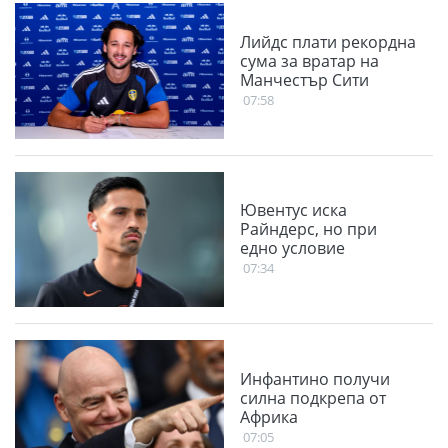
Лийдс плати рекордна
сума за вратар на
Манчестър Сити
07:58
Ювентус иска
Райндерс, но при
едно условие
07:34
Инфантино получи
силна подкрепа от
Африка
07:05