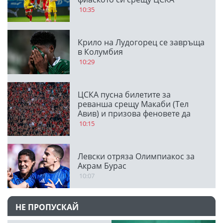
10:35
Крило на Лудогорец се завръща
в Колумбия
10:29
ЦСКА пусна билетите за
реванша срещу Макаби (Тел
Авив) и призова феновете да
напълнят Националния стадион
10:15
Левски отряза Олимпиакос за
Акрам Бурас
10:07
НЕ ПРОПУСКАЙ