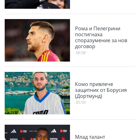
Рома и Пелегрини
постигнаха
споразумение за нов
договор
06:58
Комо привлече
защитник от Борусия
(Дортмунд)
05:59
Млад талант