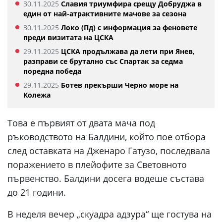
30.11.2025
Славия триумфира срещу Добруджа в
един от най-атрактивните мачове за сезона
30.11.2025
Локо (Пд) с информация за феновете
преди визитата на ЦСКА
29.11.2025
ЦСКА продължава да лети при Янев,
разправи се брутално със Спартак за седма
поредна победа
29.11.2025
Ботев прекърши Черно море на
Колежа
Това е първият от двата мача под
ръководството на Балдини, който пое отбора
след оставката на Дженаро Гатузо, последвала
поражението в плейофите за Световното
първенство. Балдини досега водеше състава
до 21 години.
В неделя вечер „скуадра адзура“ ще гостува на