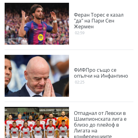
Феран Торес е казал
"да" на Пари Сен
Жермен
02:59
ФИФПро също се
опълчи на Инфантино
02:25
Отпаднал от Левски в
Шампионската лига е
близо до плейоф в
Лигата на
конференциите