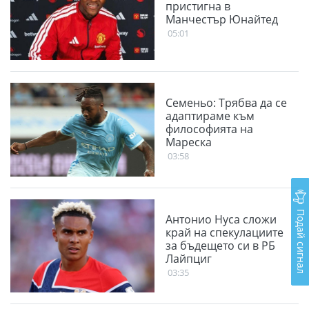
пристигна в
Манчестър Юнайтед
05:01
Семеньо: Трябва да се
адаптираме към
философията на
Мареска
03:58
Подай сигнал
Антонио Нуса сложи
край на спекулациите
за бъдещето си в РБ
Лайпциг
03:35