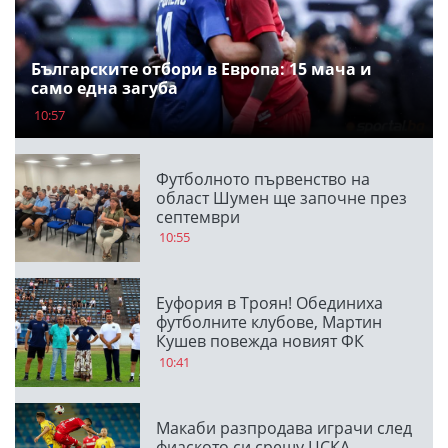
Българските отбори в Европа: 15 мача и
само една загуба
10:57
Футболното първенство на
област Шумен ще започне през
септември
10:55
Еуфория в Троян! Обединиха
футболните клубове, Мартин
Кушев повежда новият ФК
Чавдар
10:41
Макаби разпродава играчи след
фиаското си срещу ЦСКА