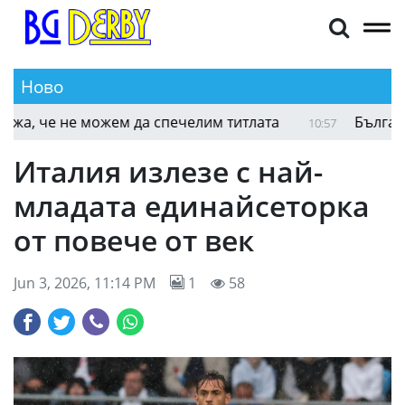
Ново
а, че не можем да спечелим титлата
Българскит
10:57
Италия излезе с най-
младата единайсеторка
от повече от век
Jun 3, 2026, 11:14 PM
1
58