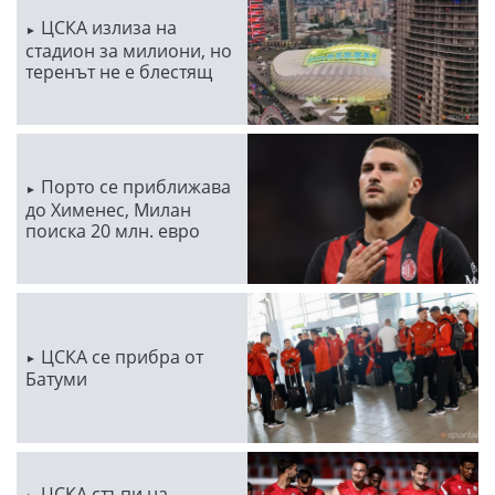
ЦСКА излиза на
стадион за милиони, но
теренът не е блестящ
Порто се приближава
до Хименес, Милан
поиска 20 млн. евро
ЦСКА се прибра от
Батуми
ЦСКА стъпи на