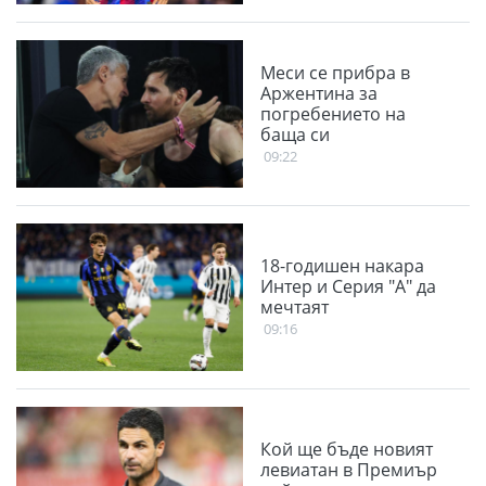
Меси се прибра в
Аржентина за
погребението на
баща си
09:22
18-годишен накара
Интер и Серия "А" да
мечтаят
09:16
Кой ще бъде новият
левиатан в Премиър