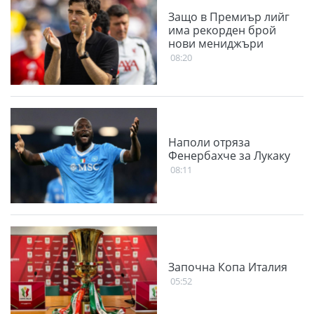
Защо в Премиър лийг
има рекорден брой
нови мениджъри
08:20
Наполи отряза
Фенербахче за Лукаку
08:11
Започна Копа Италия
05:52