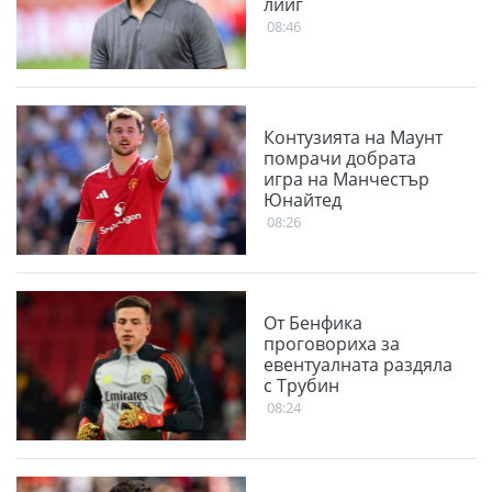
лийг
08:46
Контузията на Маунт
помрачи добрата
игра на Манчестър
Юнайтед
08:26
От Бенфика
проговориха за
евентуалната раздяла
с Трубин
08:24