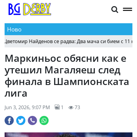
Ново
томир Найденов се радва: Два мача си бием с 11 нови 
Маркиньос обясни как е
утешил Магаляеш след
финала в Шампионската
лига
Jun 3, 2026, 9:07 PM
1
73