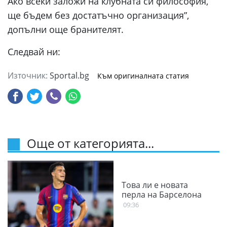
Ако всеки заложи на клубната си философия,
ще бъдем без достатъчно организация”,
допълни още бранителят.
Следвай ни:
Източник:
Sportal.bg
Към оригиналната статия
Още от категорията...
Това ли е новата
перла на Барселона
09:36