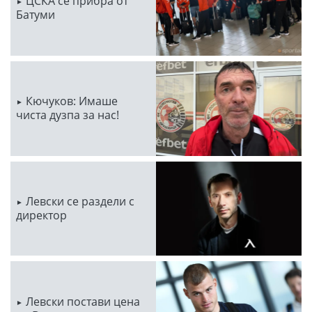
ЦСКА се прибра от
Батуми
Кючуков: Имаше
чиста дузпа за нас!
Левски се раздели с
директор
Левски постави цена