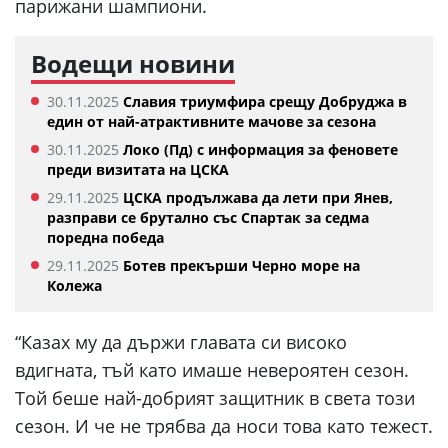
парижани шампиони.
Водещи новини
30.11.2025
Славия триумфира срещу Добруджа в
един от най-атрактивните мачове за сезона
30.11.2025
Локо (Пд) с информация за феновете
преди визитата на ЦСКА
29.11.2025
ЦСКА продължава да лети при Янев,
разправи се брутално със Спартак за седма
поредна победа
29.11.2025
Ботев прекърши Черно море на
Колежа
“Казах му да държи главата си високо
вдигната, тъй като имаше невероятен сезон.
Той беше най-добрият защитник в света този
сезон. И че не трябва да носи това като тежест.