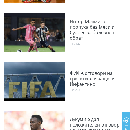
Интер Маями се
пропука без Меси и
Суарес за болезнен
обрат
05:14
ФИФА отговори на
критиките и защити
Инфантино
04:48
Лукуми е дал
положителен отговор