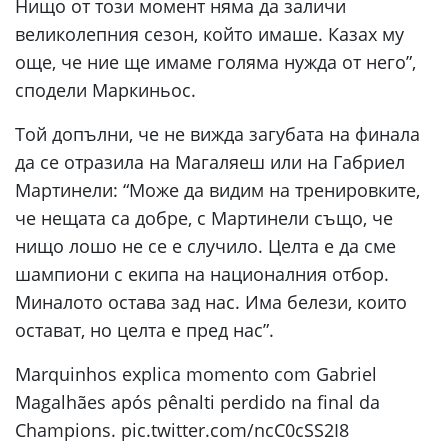
Нищо от този момент няма да заличи
великолепния сезон, който имаше. Казах му
още, че ние ще имаме голяма нужда от него”,
сподели Маркиньос.
Той допълни, че не вижда загубата на финала
да се отразила на Магаляеш или на Габриел
Мартинели: “Може да видим на тренировките,
че нещата са добре, с Мартинели също, че
нищо лошо не се е случило. Целта е да сме
шампиони с екипа на националния отбор.
Миналото остава зад нас. Има белези, които
остават, но целта е пред нас”.
Marquinhos explica momento com Gabriel
Magalhães após pênalti perdido na final da
Champions. pic.twitter.com/ncC0cSS2I8