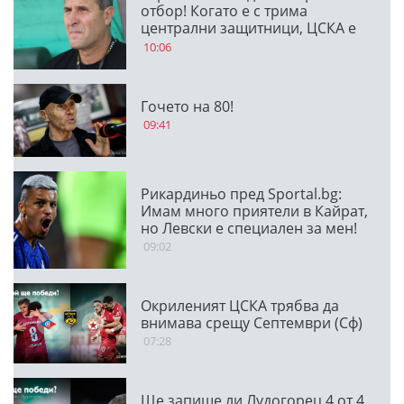
отбор! Когато е с трима
централни защитници, ЦСКА е
много стабилен
10:06
Гочето на 80!
09:41
Рикардиньо пред Sportal.bg:
Имам много приятели в Кайрат,
но Левски е специален за мен!
09:02
Окриленият ЦСКА трябва да
внимава срещу Септември (Сф)
07:28
Ще запише ли Лудогорец 4 от 4,