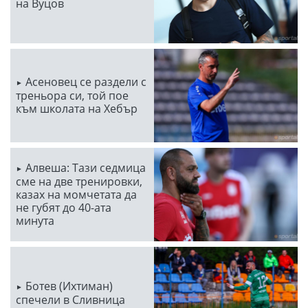
на Вуцов
Асеновец се раздели с
треньора си, той пое
към школата на Хебър
Алвеша: Тази седмица
сме на две тренировки,
казах на момчетата да
не губят до 40-ата
минута
Ботев (Ихтиман)
спечели в Сливница