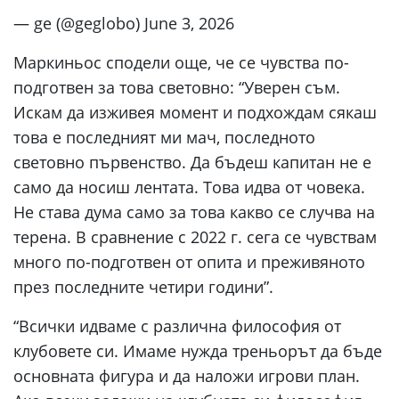
— ge (@geglobo) June 3, 2026
Маркиньос сподели още, че се чувства по-
подготвен за това световно: “Уверен съм.
Искам да изживея момент и подхождам сякаш
това е последният ми мач, последното
световно първенство. Да бъдеш капитан не е
само да носиш лентата. Това идва от човека.
Не става дума само за това какво се случва на
терена. В сравнение с 2022 г. сега се чувствам
много по-подготвен от опита и преживяното
през последните четири години”.
“Всички идваме с различна философия от
клубовете си. Имаме нужда треньорът да бъде
основната фигура и да наложи игрови план.