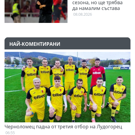
сезона, но ще трябва
да намалим състава
08.08.2026
НАЙ-КОМЕНТИРАНИ
Черноломец падна от третия отбор на Лудогорец
С
н
06:55