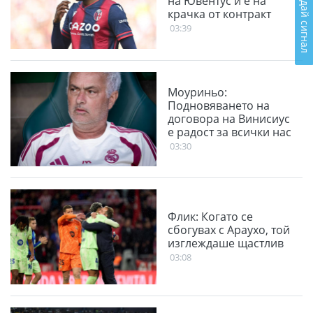
Подай сигнал
на Ювентус и е на
крачка от контракт
03:39
Моуриньо:
Подновяването на
договора на Винисиус
е радост за всички нас
03:30
Флик: Когато се
сбогувах с Араухо, той
изглеждаше щастлив
03:08