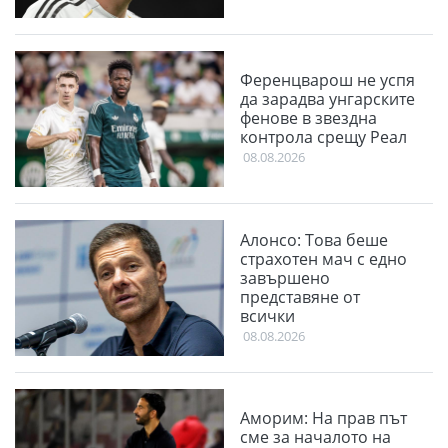
Ференцварош не успя
да зарадва унгарските
фенове в звездна
контрола срещу Реал
08.08.2026
Алонсо: Това беше
страхотен мач с едно
завършено
представяне от
всички
08.08.2026
Аморим: На прав път
сме за началото на