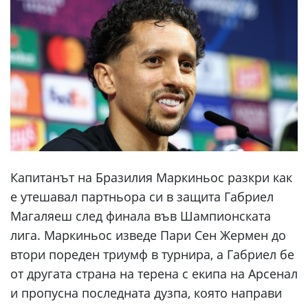
Капитанът на Бразилия Маркиньос разкри как
е утешавал партньора си в защита Габриел
Магаляеш след финала във Шампионската
лига. Маркиньос изведе Пари Сен Жермен до
втори пореден триумф в турнира, а Габриел бе
от другата страна на терена с екипа на Арсенал
и пропусна последната дузпа, която направи