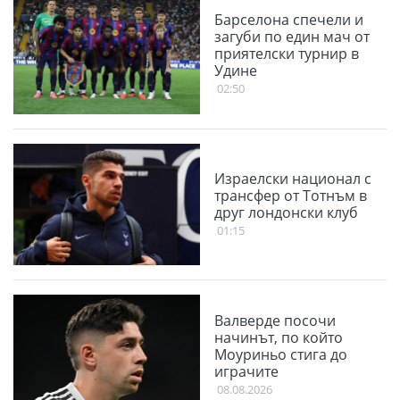
Барселона спечели и
загуби по един мач от
приятелски турнир в
Удине
02:50
Израелски национал с
трансфер от Тотнъм в
друг лондонски клуб
01:15
Валверде посочи
начинът, по който
Моуриньо стига до
играчите
08.08.2026