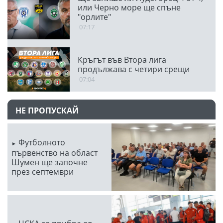
или Черно море ще спъне
"орлите"
07:17
Кръгът във Втора лига
продължава с четири срещи
07:04
НЕ ПРОПУСКАЙ
Футболното
първенство на област
Шумен ще започне
през септември