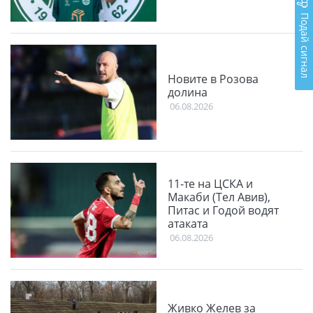
Подай сигнал
Новите в Розова
долина
06.08.2026
11-те на ЦСКА и
Макаби (Тел Авив),
Питас и Годой водят
атаката
06.08.2026
Живко Желев за