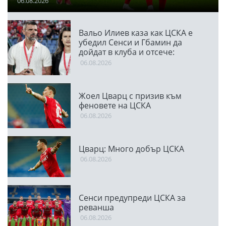
06.08.2026
Вальо Илиев каза как ЦСКА е
убедил Сенси и Гбамин да
дойдат в клуба и отсече:
Направихме изключителен
06.08.2026
двубой
Жоел Цварц с призив към
феновете на ЦСКА
06.08.2026
Цварц: Много добър ЦСКА
06.08.2026
Сенси предупреди ЦСКА за
реванша
06.08.2026