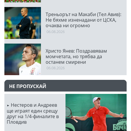
Треньорът на Макаби (Тел Авив):
Не бяхме изненадани от ЦСКА,
очаква ни огромно
предизвикателство
06.08.2026
Христо Янев: Поздравявам
момчетата, но трябва да
останем смирени
06.08.2026
НЕ ПРОПУСКАЙ
Нестеров и Андреев
ще играят един срещу
друг на 1/4-финалите в
Пловдив