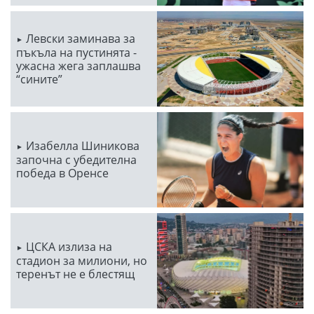
Левски заминава за
пъкъла на пустинята -
ужасна жега заплашва
“сините”
Изабелла Шиникова
започна с убедителна
победа в Оренсе
ЦСКА излиза на
стадион за милиони, но
теренът не е блестящ