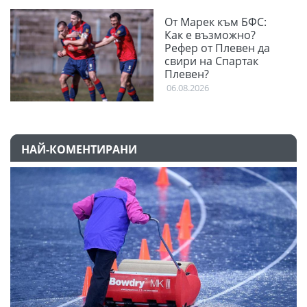
От Марек към БФС:
Как е възможно?
Рефер от Плевен да
свири на Спартак
Плевен?
06.08.2026
НАЙ-КОМЕНТИРАНИ