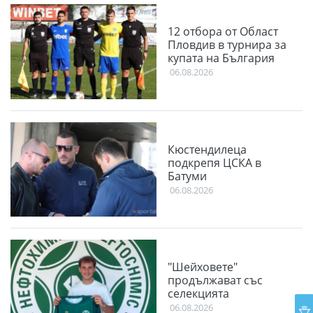
12 отбора от Област
Пловдив в турнира за
купата на България
06.08.2026
Кюстендилеца
подкрепя ЦСКА в
Батуми
06.08.2026
"Шейховете"
продължават със
селекцията
06.08.2026