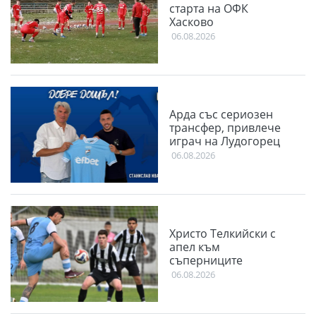
старта на ОФК
Хасково
06.08.2026
Арда със сериозен
трансфер, привлече
играч на Лудогорец
06.08.2026
Христо Телкийски с
апел към
съперниците
06.08.2026