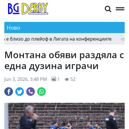
Ново
 близо до плейоф в Лигата на конференциите
Б
00:54
Монтана обяви раздяла с
една дузина играчи
Jun 3, 2026, 3:48 PM
1
52