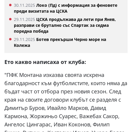
30.11.2025
Локо (Пд) с информация за феновете
преди визитата на ЦСКА
29.11.2025
ЦСКА продължава да лети при Янев,
разправи се брутално със Спартак за седма
поредна победа
29.11.2025
Ботев прекърши Черно море на
Колежа
Ето какво написаха от клуба:
"ПФК Монтана изказва своята искрена
благодарност към футболистите, които няма да
бъдат част от отбора през новия сезон. След
края на своите договори клубът се разделя с
Димитър Буров, Ивайло Марков, Давид
Кармона, Жоржиньо Суарес, Важебах Сакор,
Ангелос Цингарас, Иван Коконов, Филип