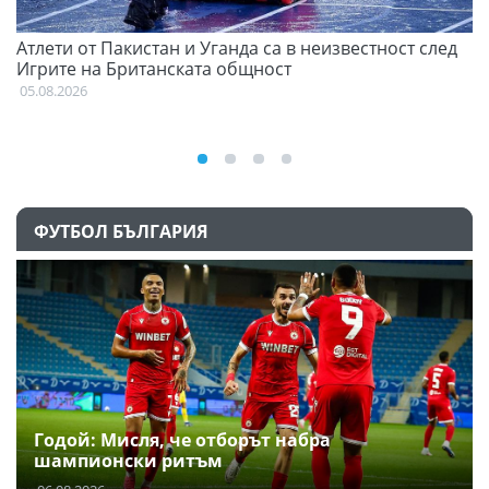
Атлети от Пакистан и Уганда са в неизвестност след
Д
Игрите на Британската общност
05
05.08.2026
ФУТБОЛ БЪЛГАРИЯ
Годой: Мисля, че отборът набра
шампионски ритъм