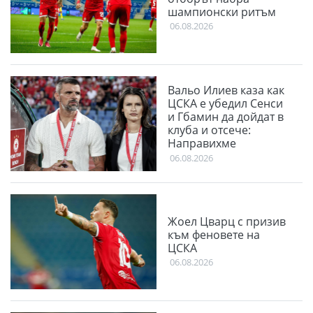
шампионски ритъм
06.08.2026
Вальо Илиев каза как
ЦСКА е убедил Сенси
и Гбамин да дойдат в
клуба и отсече:
Направихме
изключителен двубой
06.08.2026
Жоел Цварц с призив
към феновете на
ЦСКА
06.08.2026