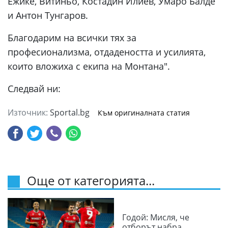
Ежике, Витиньо, Костадин Илиев, Умаро Балде
и Антон Тунгаров.
Благодарим на всички тях за
професионализма, отдадеността и усилията,
които вложиха с екипа на Монтана".
Следвай ни:
Източник:
Sportal.bg
Към оригиналната статия
Още от категорията...
Годой: Мисля, че
отборът набра