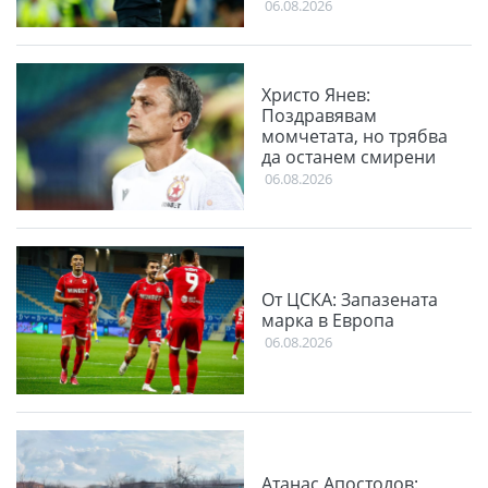
06.08.2026
Христо Янев:
Поздравявам
момчетата, но трябва
да останем смирени
06.08.2026
От ЦСКА: Запазената
марка в Европа
06.08.2026
Атанас Апостолов: