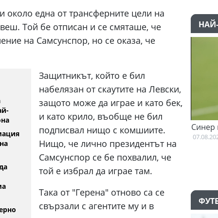
и около една от трансферните цели на
НАЙ
веш. Той бе отписан и се смяташе, че
ение на Самсунспор, но се оказа, че
Защитникът, който е бил
набелязан от скаутите на Левски,
а
защото може да играе и като бек,
ай-
и като крило, въобще не бил
она
ри няма намерение да напуска
Синер вече тренира
подписвал нищо с комшиите.
мация
лдън Стейт Уориърс
07.08.2026
Нищо, че лично президентът на
на
08.2026
Самсунспор се бе похвалил, че
да
той е избрал да играе там.
ма
Така от "Герена" отново са се
ФУТ
свързали с агентите му и в
ерно