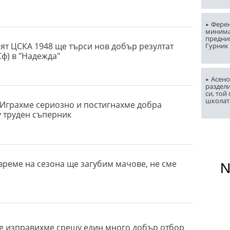
Ферен
миним
предни
т ЦСКА 1948 ще търси нов добър резултат
Гурник
Сф) в "Надежда"
Асено
раздели
си, той
школат
 Играхме сериозно и постигнахме добра
 труден съперник
 време на сезона ще загубим мачове, не сме
се изправихме срещу един много добър отбор