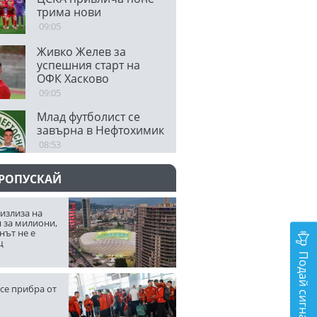
трима нови
09:05
Живко Желев за
успешния старт на
ОФК Хасково
09:05
Млад футболист се
завърна в Нефтохимик
08:53
ПРОПУСКАЙ
излиза на
 за милиони,
нът не е
щ
Подай сигнал
се прибра от