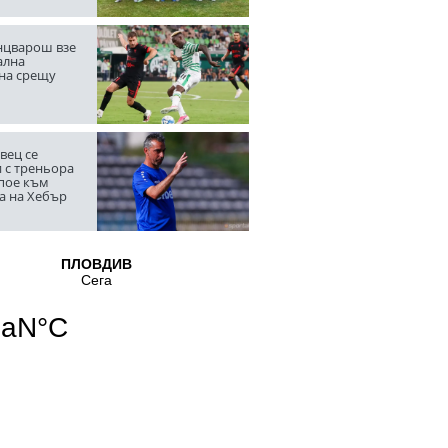
цварош взе
ална
на срещу
вец се
 с треньора
 пое към
а на Хебър