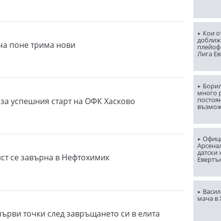
Кои о
доближ
ча поне трима нови
плейоф
Лига Е
Борил
много 
постоян
за успешния старт на ОФК Хасково
възмо
Офици
Арсена
датски 
ст се завърна в Нефтохимик
Евертъ
Васил
мача в
първи точки след завръщането си в елита