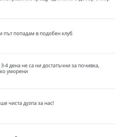
ви път попадам в подобен клуб
3-4 дена не са ни достатъчни за почивка,
лко уморени
ше чиста дузпа за нас!