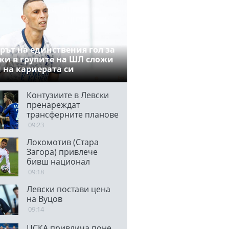
рът на единствения гол за
ки в групите на ШЛ сложи
 на кариерата си
Контузиите в Левски
пренареждат
трансферните планове
09:23
Локомотив (Стара
Загора) привлече
бивш национал
09:18
Левски постави цена
на Вуцов
09:14
ЦСКА привлича поне