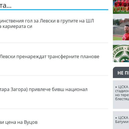
а...
динствения гол за Левски в групите на ШЛ
а кариерата си
 Левски пренареждат трансферните планове
НЕ 
ЦСКА 
тара Загора) привлече бивш национал
стадион
но тере
блестя
ЦСКА 
Батуми
ви цена на Вуцов