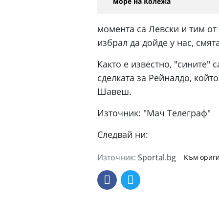
море на Колежа
момента са Левски и тим от 
избрал да дойде у нас, смят
Както е известно, "сините" 
сделката за Рейналдо, който
Шавеш.
Източник: "Мач Телеграф"
Следвай ни:
Източник:
Sportal.bg
Към ориги