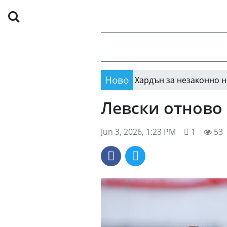
Ново
бвиненията срещу Джеймс Хардън за незаконно носене н
Левски отново 
Jun 3, 2026, 1:23 PM
1
53