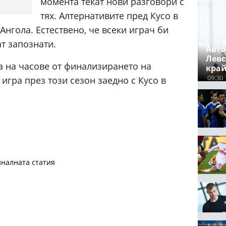
момента текат нови разговори с
тях. Алтернативите пред Кусо в
Ангола. Естествено, че всеки играч би
ат запознати.
Авто
Левс
са на часове от финализирането на
край
09:30
 игра през този сезон заедно с Кусо в
налната статия