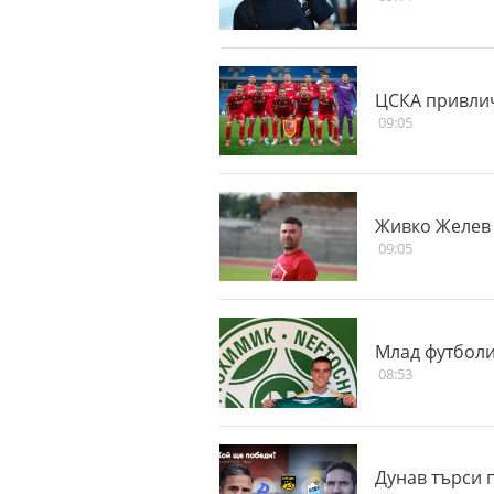
ЦСКА привли
09:05
Живко Желев 
09:05
Млад футболи
08:53
Дунав търси 