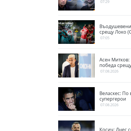
07:29
Въодушевения
срещу Локо (
07:05
Асен Митков:
победа срещу
07.08.2026
Веласкес: По
супергерои
07.08.2026
Косич: Днес 