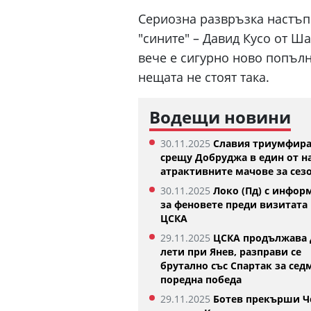
Сериозна развръзка настъп
"сините" – Давид Кусо от Ша
вече е сигурно ново попълн
нещата не стоят така.
Водещи новини
30.11.2025
Славия триумфир
срещу Добруджа в един от н
атрактивните мачове за сез
Къ
30.11.2025
Локо (Пд) с инфор
Го
за феновете преди визитата 
07.
ЦСКА
29.11.2025
ЦСКА продължава 
лети при Янев, разправи се
брутално със Спартак за сед
поредна победа
29.11.2025
Ботев прекърши Ч