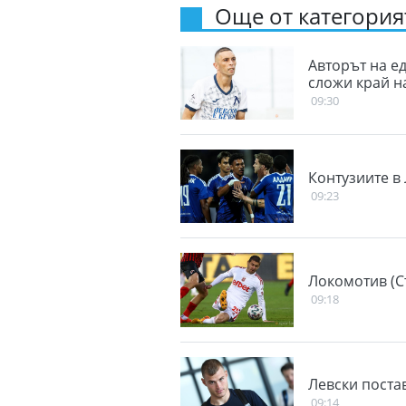
Още от категорият
Авторът на е
сложи край н
09:30
Контузиите в
09:23
Локомотив (С
09:18
Левски поста
09:14