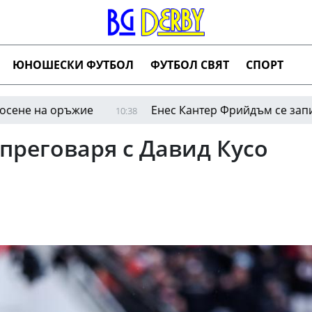
ЮНОШЕСКИ ФУТБОЛ
ФУТБОЛ СВЯТ
СПОРТ
а оръжие
Енес Кантер Фрийдъм се записа в дра
10:38
преговаря с Давид Кусо