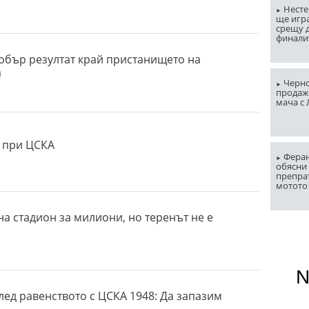
Несте
ще игр
срещу д
финали
обър резултат край пристанището на
а
Черно
продаж
мача с
 при ЦСКА
Феран
обясни 
препра
мотото
на стадион за милиони, но теренът не е
лед равенството с ЦСКА 1948: Да запазим