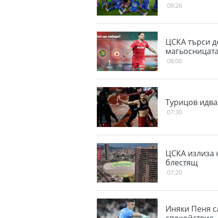
09:26
ЦСКА търси д
магьосницат
08:00
Турицов идва
07:30
ЦСКА излиза 
блестящ
07:20
Иняки Пеня с