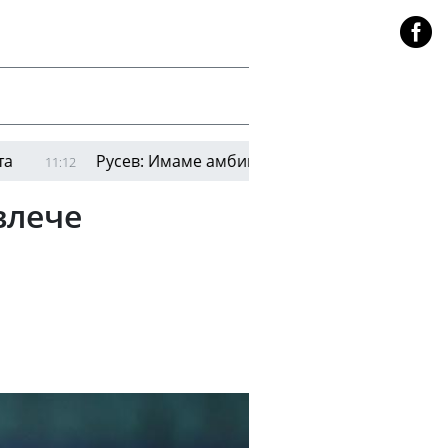
Русев: Имаме амбиции да влезем в основната фаза
2
влече