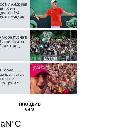
ров и Андреев
аят един
руг на 1/4-
те в Пловдив
 море пусна в
ба билети за
 Лудогорец
 Торес
за шапката с
тка към
 на Тръмп