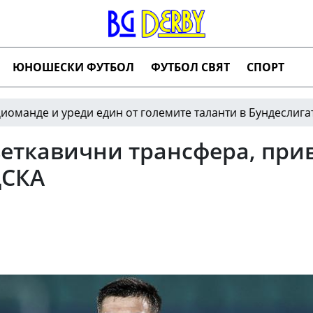
ЮНОШЕСКИ ФУТБОЛ
ФУТБОЛ СВЯТ
СПОРТ
и уреди един от големите таланти в Бундеслигата
11:1
веткавични трансфера, при
ЦСКА