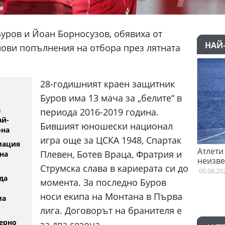
уров и Йоан Борносузов, обявиха от
НАЙ
нови попълнения на отбора през лятната
28-годишният краен защитник
Буров има 13 мача за „белите“ в
а
периода 2016-2019 година.
ай-
Бившият юношески национал
она
игра още за ЦСКА 1948, Спартак
мация
очна преговори с Гакпо
Атлети от Пакистан и Уганда с
Плевен, Ботев Враца, Фратрия и
на
неизвестност след Игрите на
Струмска слава в кариерата си до
Британската общност
05.08.2026
да
момента. За последно Буров
носи екипа на Монтана в Първа
ма
лига. Договорът на бранителя е
ерно
за два сезона.