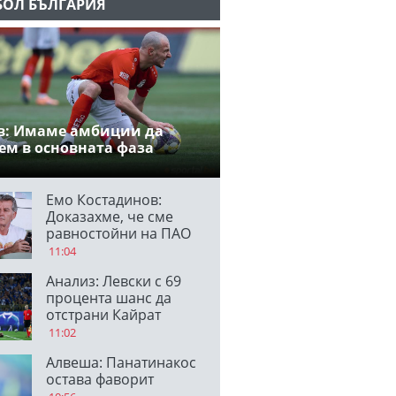
БОЛ БЪЛГАРИЯ
в: Имаме амбиции да
ем в основната фаза
Емо Костадинов:
Доказахме, че сме
равностойни на ПАО
11:04
Анализ: Левски с 69
процента шанс да
отстрани Кайрат
11:02
Алвеша: Панатинакос
остава фаворит