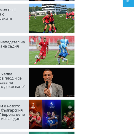
мия БФС
 с
овките
нападател на
тана съдия
 хапва
в плод и се
дава на
то докосване"
ли е новото
а българския
? Европа вече
сия за един