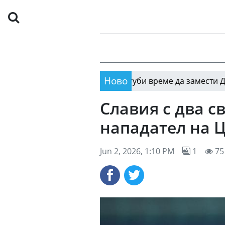
Ново
РБ Лайпциг не губи време да замести Диоманде 
11:21
Славия с два с
нападател на 
Jun 2, 2026, 1:10 PM
1
75