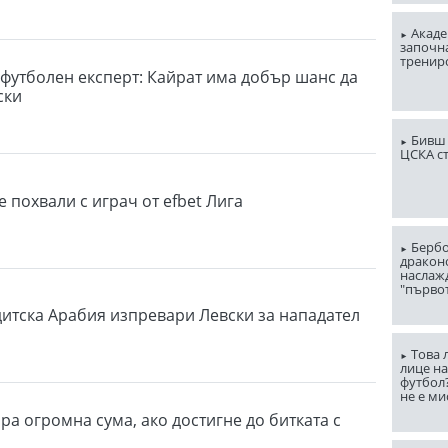
Акаде
започна
тренир
 футболен експерт: Кайрат има добър шанс да
ски
Бивш 
ЦСКА с
 похвали с играч от efbet Лига
Бербо
драконо
наслаж
"първо
дитска Арабия изпревари Левски за нападател
Това 
лице н
футбол
не е ми
ра огромна сума, ако достигне до битката с