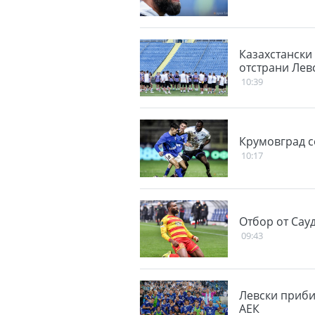
Казахстански
отстрани Лев
10:39
Крумовград се
10:17
Отбор от Сау
09:43
Левски приби
АЕК