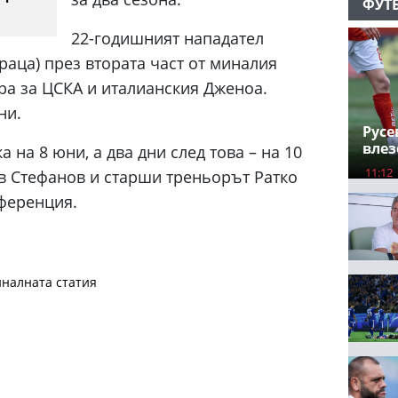
ФУТ
22-годишният нападател
раца) през втората част от миналия
ра за ЦСКА и италианския Дженоа.
ни.
Русе
влез
а на 8 юни, а два дни след това – на 10
11:12
в Стефанов и старши треньорът Ратко
ференция.
налната статия