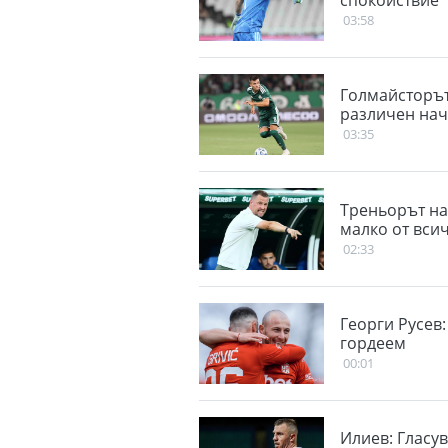
спокойствие
03:58
Голмайсторът
различен нач
03:35
Треньорът на
малко от вси
02:33
Георги Русев:
гордеем
00:01
Илиев: Гласу