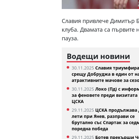
Славия привлече Димитър Б
клуба. Двамата са първите 
пауза.
Водещи новини
30.11.2025
Славия триумфир
срещу Добруджа в един от н
атрактивните мачове за сез
30.11.2025
Локо (Пд) с инфор
Изабелла Шиникова започна с
Тотнъм зап
за феновете преди визитата 
убедителна победа в Оренсе
05.08.2026
ЦСКА
05.08.2026
29.11.2025
ЦСКА продължава 
лети при Янев, разправи се
брутално със Спартак за сед
поредна победа
29.11.2025
Ботев прекърши Ч