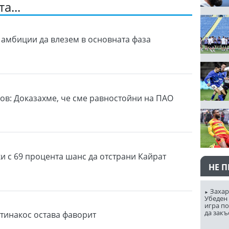
а...
 амбиции да влезем в основната фаза
ов: Доказахме, че сме равностойни на ПАО
ки с 69 процента шанс да отстрани Кайрат
НЕ 
Захар
Убеден 
игра п
да закъ
тинакос остава фаворит