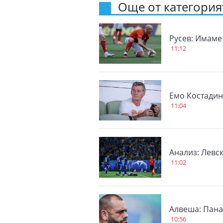
Още от категорият
Русев: Имаме
11:12
Емо Костадин
11:04
Анализ: Левс
11:02
Алвеша: Пана
10:56