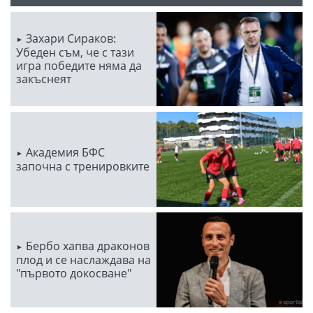
Захари Сираков:
Убеден съм, че с тази
игра победите няма да
закъснеят
Академия БФС
започна с тренировките
Бербо хапва драконов
плод и се наслаждава на
"първото докосване"