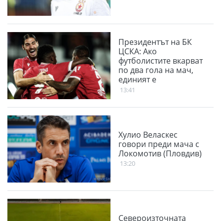
Президентът на БК
ЦСКА: Ако
футболистите вкарват
по два гола на мач,
единият е
благодарение на
13:41
феновете
Хулио Веласкес
говори преди мача с
Локомотив (Пловдив)
13:20
Североизточната