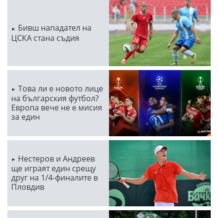
Бивш нападател на
ЦСКА стана съдия
Това ли е новото лице
на българския футбол?
Европа вече не е мисия
за един
Нестеров и Андреев
ще играят един срещу
друг на 1/4-финалите в
Пловдив