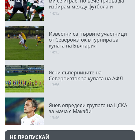
ми се играе, но вече трябва да
избирам между футбола и
семейството
14:13
Известни са първите участници
от Североизток в турнира за
купата на България
14:13
Ясни съперниците на
Североизток за купата на АФЛ
13:56
Янев определи групата на ЦСКА
за мача с Макаби
13:46
НЕ ПРОПУСКАЙ