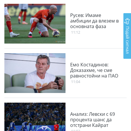
Русев: Имаме
амбиции да влезем в
основната фаза
Подай сигнал
11:12
Емо Костадинов:
Доказахме, че сме
равностойни на ПАО
11:04
Анализ: Левски с 69
процента шанс да
отстрани Кайрат