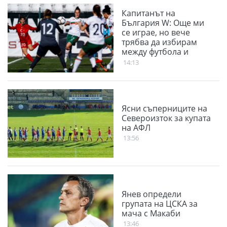
Капитанът на
България W: Още ми
се играе, но вече
трябва да избирам
между футбола и
семейството
14:13
Ясни съперниците на
Североизток за купата
на АФЛ
13:56
Янев определи
групата на ЦСКА за
мача с Макаби
13:46