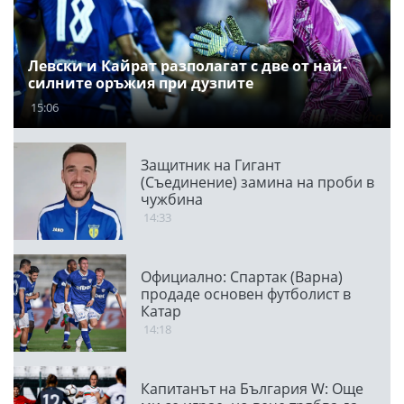
Левски и Кайрат разполагат с две от най-
силните оръжия при дузпите
15:06
Защитник на Гигант
(Съединение) замина на проби в
чужбина
14:33
Официално: Спартак (Варна)
продаде основен футболист в
Катар
14:18
Капитанът на България W: Още