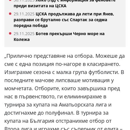
преди визитата на ЦСКА
29.11.2025
ЦСКА продължава да лети при Янев,
разправи се брутално със Спартак за седма
поредна победа
29.11.2025
Ботев прекърши Черно море на
Колежа
„Прилично представяне на отбора. Можеше да
сме с една позиция по-нагоре в класирането.
Изиграхме сезона с малка група футболисти. В
последните мачове липсваше мотивация у
момчетата. Отборите, които завършиха пред
нас в първенството, ги елиминирахме в
турнира за купата на Аматьорската лига и
достигнахме до полуфинал. В турнира за
купата на България отстранихме отбор от
Втора лига и играхме със съперник от елита –