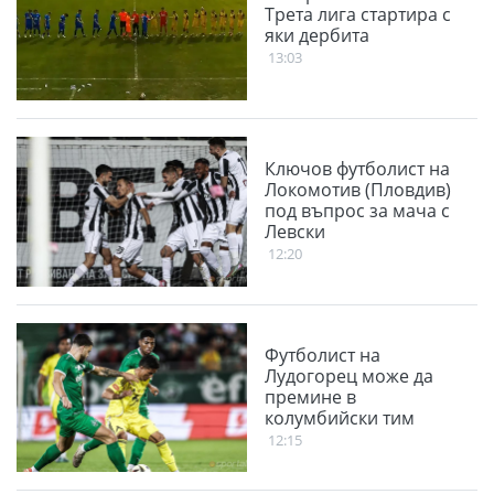
Трета лига стартира с
яки дербита
13:03
Ключов футболист на
Локомотив (Пловдив)
под въпрос за мача с
Левски
12:20
Футболист на
Лудогорец може да
премине в
колумбийски тим
12:15