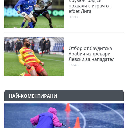
Крумовград се
похвали с играч от
efbet Лига
10:17
Отбор от Саудитска
Арабия изпревари
Левски за нападател
09:43
НАЙ-КОМЕНТИРАНИ