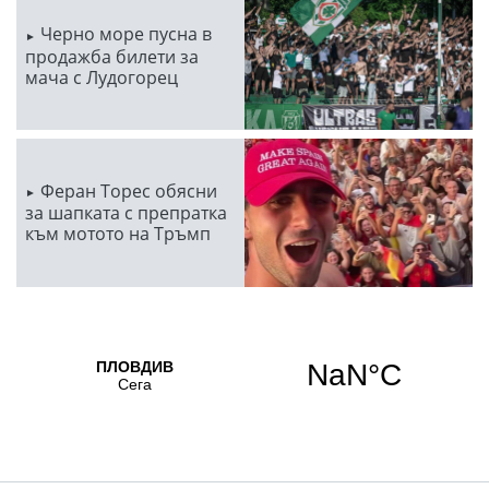
Черно море пусна в
продажба билети за
мача с Лудогорец
Феран Торес обясни
за шапката с препратка
към мотото на Тръмп