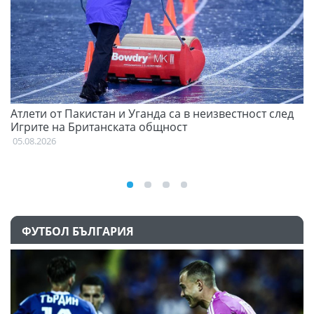
Атлети от Пакистан и Уганда са в неизвестност след
Д
Игрите на Британската общност
05
05.08.2026
ФУТБОЛ БЪЛГАРИЯ