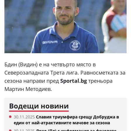
Бдин (Видин) е на четвърто място в
Северозападната Трета лига. Равносметката за
сезона направи пред
Sportal.bg
треньора
Мартин Методиев.
Водещи новини
30.11.2025
Славия триумфира срещу Добруджа в
един от най-атрактивните мачове за сезона
30.11.2025
Локо (Пд) с информация за феновете