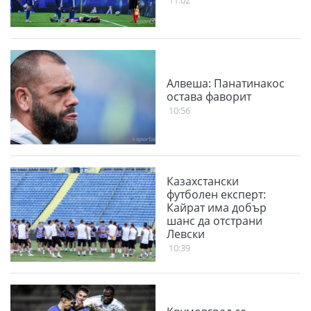
11:02
Алвеша: Панатинакос
остава фаворит
10:56
Казахстански
футболен експерт:
Кайрат има добър
шанс да отстрани
Левски
10:39