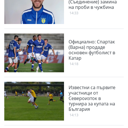
(Съединение) замина
на проби в чужбина
14:33
Официално: Спартак
(Варна) продаде
основен футболист в
Катар
14:18
Известни са първите
участници от
Североизток в
турнира за купата на
България
14:13