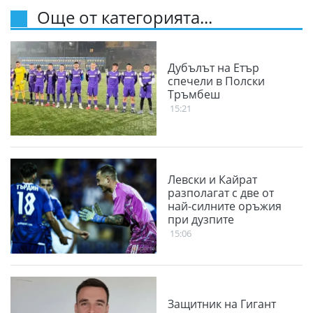
Още от категорията...
Дубълът на Етър
спечели в Полски
Тръмбеш
15:21
Левски и Кайрат
разполагат с две от
най-силните оръжия
при дузпите
15:06
Защитник на Гигант