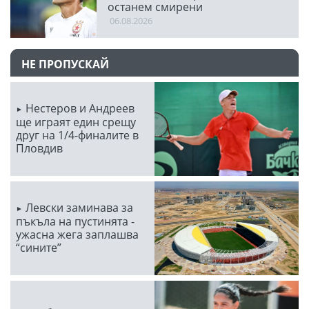
останем смирени
06.08.2026
НЕ ПРОПУСКАЙ
Нестеров и Андреев
ще играят един срещу
друг на 1/4-финалите в
Пловдив
Левски заминава за
пъкъла на пустинята -
ужасна жега заплашва
“сините”