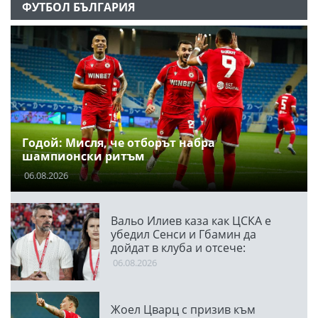
ФУТБОЛ БЪЛГАРИЯ
Годой: Мисля, че отборът набра
шампионски ритъм
06.08.2026
Вальо Илиев каза как ЦСКА е
убедил Сенси и Гбамин да
дойдат в клуба и отсече:
Направихме изключителен
06.08.2026
двубой
Жоел Цварц с призив към