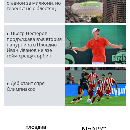
стадион за милиони, но
теренът не е блестящ
Пьотр Нестеров
продължава във втория
на турнира в Пловдив,
Иван Иванов не взе
гейм срещу сърбин
Дебютант спря
Олимпиакос