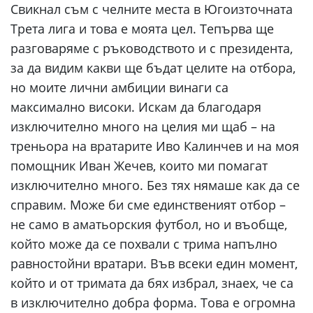
Свикнал съм с челните места в Югоизточната
Трета лига и това е моята цел. Тепърва ще
разговаряме с ръководството и с президента,
за да видим какви ще бъдат целите на отбора,
но моите лични амбиции винаги са
максимално високи. Искам да благодаря
изключително много на целия ми щаб – на
треньора на вратарите Иво Калинчев и на моя
помощник Иван Жечев, които ми помагат
изключително много. Без тях нямаше как да се
справим. Може би сме единственият отбор –
не само в аматьорския футбол, но и въобще,
който може да се похвали с трима напълно
равностойни вратари. Във всеки един момент,
който и от тримата да бях избрал, знаех, че са
в изключително добра форма. Това е огромна