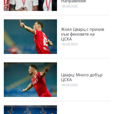
Направихме
изключителен двубой
06.08.2026
Жоел Цварц с призив
към феновете на
ЦСКА
06.08.2026
Цварц: Много добър
ЦСКА
06.08.2026