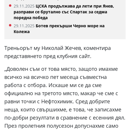
29.11.2025
ЦСКА продължава да лети при Янев,
разправи се брутално със Спартак за седма
поредна победа
29.11.2025
Ботев прекърши Черно море на
Колежа
Треньорът му Николай Жечев, коментира
представянето пред клубния сайт.
„Доволен съм от това място, защото имахме
всичко на всичко пет месеца съвместна
работа с отбора. Искаше ми се да сме
официално на третото място, макар че сме с
равни точки с Нефтохимик. Сред добрите
неща, които свършихме, е това, че записахме
по-добри резултати в сравнение с есенния дял.
През пролетния полусезон допуснахме само