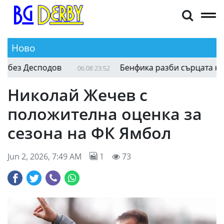
Ново
Андерлехт разплака ПАОК на “Тумба” без Д
06.08 23:54
Николай Жечев с
положителна оценка за
сезона на ФК Ямбол
Jun 2, 2026, 7:49 AM
1
73