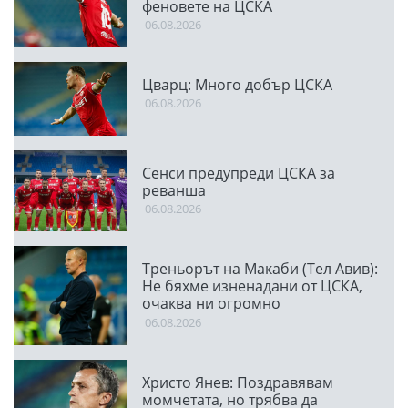
феновете на ЦСКА
06.08.2026
Цварц: Много добър ЦСКА
06.08.2026
Сенси предупреди ЦСКА за
реванша
06.08.2026
Треньорът на Макаби (Тел Авив):
Не бяхме изненадани от ЦСКА,
очаква ни огромно
предизвикателство
06.08.2026
Христо Янев: Поздравявам
момчетата, но трябва да