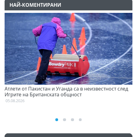
НАЙ-КОМЕНТИРАНИ
Атлети от Пакистан и Уганда са в неизвестност след
Д
Игрите на Британската общност
05
05.08.2026