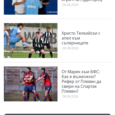
06.08.2026
Христо Телкийски с
апел към
съперниците
06.08.2026
От Марек към БФС:
Как е възможно?
Рефер от Плевен да
свири на Спартак
Плевен?
06.08.2026