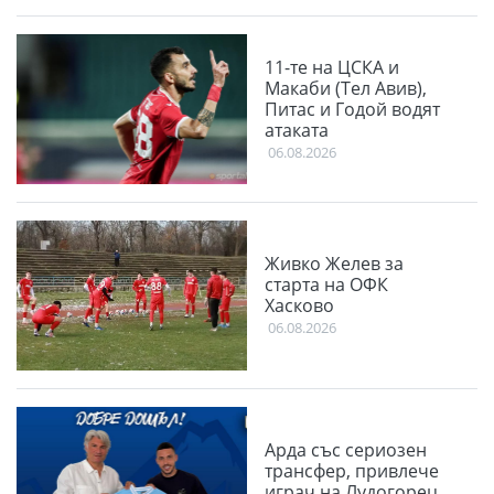
11-те на ЦСКА и
Макаби (Тел Авив),
Питас и Годой водят
атаката
06.08.2026
Живко Желев за
старта на ОФК
Хасково
06.08.2026
Арда със сериозен
трансфер, привлече
играч на Лудогорец