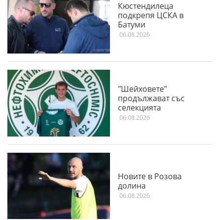
Кюстендилеца
подкрепя ЦСКА в
Батуми
06.08.2026
"Шейховете"
продължават със
селекцията
06.08.2026
Новите в Розова
долина
06.08.2026