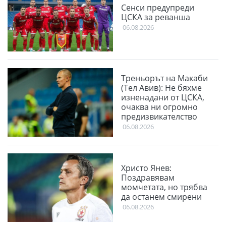
Сенси предупреди
ЦСКА за реванша
06.08.2026
Треньорът на Макаби
(Тел Авив): Не бяхме
изненадани от ЦСКА,
очаква ни огромно
предизвикателство
06.08.2026
Христо Янев:
Поздравявам
момчетата, но трябва
да останем смирени
06.08.2026