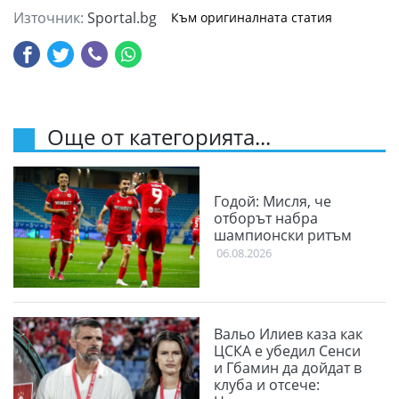
Източник:
Sportal.bg
Към оригиналната статия
Още от категорията...
Годой: Мисля, че
отборът набра
шампионски ритъм
06.08.2026
Вальо Илиев каза как
ЦСКА е убедил Сенси
и Гбамин да дойдат в
клуба и отсече: