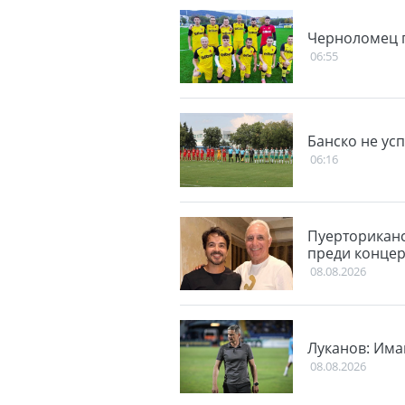
Черноломец п
06:55
Банско не ус
06:16
Пуерториканс
преди концер
08.08.2026
Луканов: Има
08.08.2026