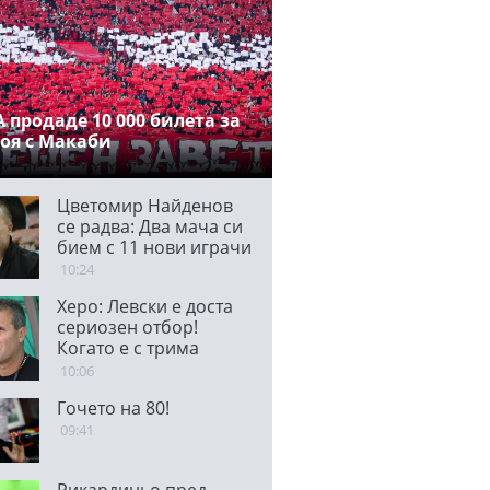
 продаде 10 000 билета за
оя с Макаби
Цветомир Найденов
се радва: Два мача си
бием с 11 нови играчи
10:24
Херо: Левски е доста
сериозен отбор!
Когато е с трима
централни защитници,
10:06
ЦСКА е много
Гочето на 80!
стабилен
09:41