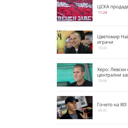
ЦСКА продаде
11:24
Цветомир Най
играчи
10:24
Херо: Левски 
централни за
10:06
Гочето на 80!
09:41