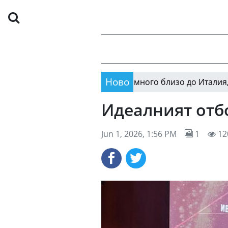
Ново
вори: Гуардиола беше много близо до Италия, а Малаг
Идеалният отбо
Jun 1, 2026, 1:56 PM
1
12