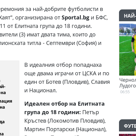
еремония за най-добрите футболисти в
НАЙ
Хаят", организирана от
Sportal.bg
и БФС,
1 от Елитната група до 18 години.
ители (3) имат двата тима, които до
ионската титла - Септември (София) и
В идеалния отбор попаднаха
още двама играчи от ЦСКА и по
с е казал "да" на Пари Сен
Черноломец падна от третия
а
един от Ботев (Пловдив), Славия
Лудогорец
ай-
и Национал.
06:55
она
мация
Идеален отбор на Елитната
на
група до 18 години:
Петър
Кръстев (Локомотив Пловдив),
да
ФУТ
Мартин Портарски (Национал),
ма