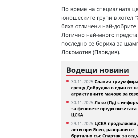
По време на специалната ц
юношеските групи в хотел "
бяха отличени най-добрите 1
Логично най-много представ
последно се бориха за шамп
Локомотив (Пловдив).
Водещи новини
Окриленият ЦСКА трябва да внимава
Феран Торе
30.11.2025
Славия триумфир
срещу Септември (Сф)
Жермен
срещу Добруджа в един от н
07:28
07.08.2026
атрактивните мачове за сез
30.11.2025
Локо (Пд) с инфор
за феновете преди визитата 
ЦСКА
29.11.2025
ЦСКА продължава 
лети при Янев, разправи се
брутално със Спартак за сед