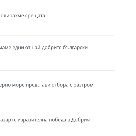
ролирахме срещата
маме едни от най-добрите български
ерно море представи отбора с разгром
пазар) с изразителна победа в Добрич