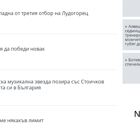
адна от третия отбор на Лудогорец
Алвеш
седмица
трениро
момчет
губят д
минута
пя да победи новак
Ботев
спечел
ка музикална звезда позира със Стоичков
та си в България
ме някакъв лимит