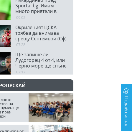
Рикардиньо пред
Sportal.bg: Имам
много приятели в
Кайрат, но Левски е
09:02
специален за мен!
Окриленият ЦСКА
трябва да внимава
срещу Септември (Сф)
07:28
Ще запише ли
Лудогорец 4 от 4, или
Черно море ще спъне
"орлите"
07:17
ПРОПУСКАЙ
Подай сигнал
лното
ство на
 Шумен ще
е през
ври
се прибра от