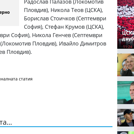
Радослав Палазов (Локомотив
Пловдив), Никола Теов (ЦСКА),
ерно
Борислав Стоичков (Септември
София), Стефан Крумов (ЦСКА),
ЦСКА
ври София), Никола Генчев (Септември
двуб
 (Локомотив Пловдив), Ивайло Димитров
11:24
ев Пловдив).
налната статия
а...