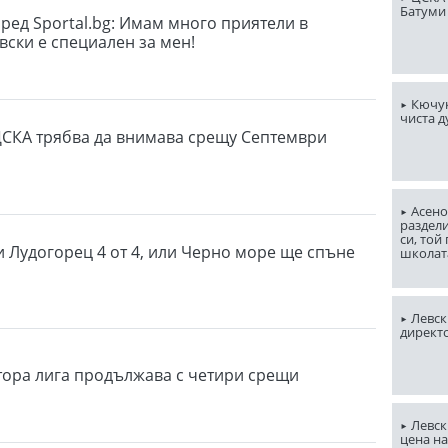
Батуми
ред Sportal.bg: Имам много приятели в
вски е специален за мен!
Кючук
чиста д
СКА трябва да внимава срещу Септември
Асено
раздели
си, той
 Лудогорец 4 от 4, или Черно море ще спъне
школат
Левски
директ
тора лига продължава с четири срещи
Левск
цена н