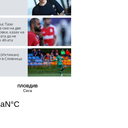
а: Тази
 сме на две
вки, казах на
ата да не
о 40-ата
 (Ихтиман)
и в Сливница