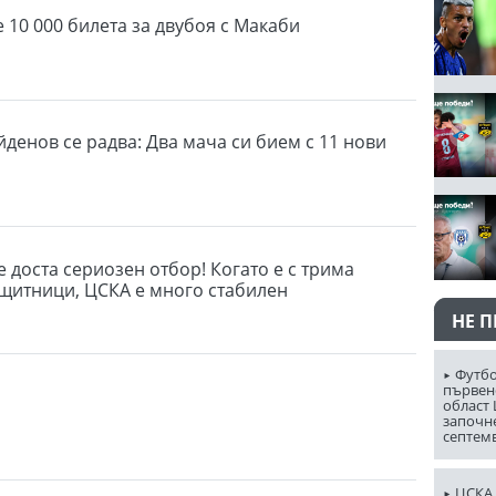
 10 000 билета за двубоя с Макаби
денов се радва: Два мача си бием с 11 нови
е доста сериозен отбор! Когато е с трима
щитници, ЦСКА е много стабилен
НЕ 
Футбо
първен
област
започн
септем
ЦСКА 