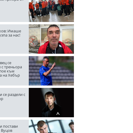
ов: Имаше
узпа за нас!
вец се
 с треньора
 пое към
а на Хебър
 се раздели с
ор
и постави
а Вуцов