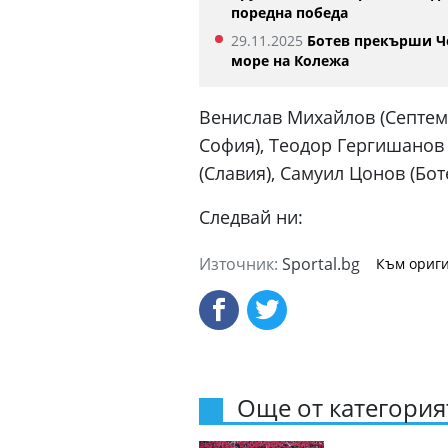
поредна победа
29.11.2025
Ботев прекърши Ч
море на Колежа
Венислав Михайлов (Септем
София), Теодор Гергишанов
(Славия), Самуил Цонов (Бот
Следвай ни:
Източник:
Sportal.bg
Към ориги
Още от категорият