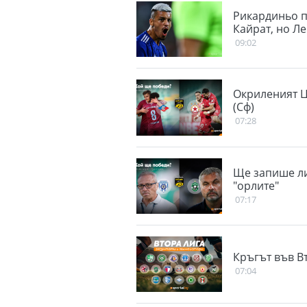
Рикардиньо п
Кайрат, но Ле
09:02
Окриленият Ц
(Сф)
07:28
Ще запише ли
"орлите"
07:17
Кръгът във В
07:04