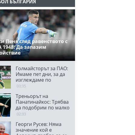
БОЛ БЪЛГАРИЯ
и Пеня след равенството с
 1948: Да запазим
ойствие
Голмайсторът за ПАО:
Имаме пет дни, за да
изглеждаме по
различен начин в
03:35
България
Треньорът на
Панатинайкос: Трябва
да подобрим по малко
от всичко за реванша
02:33
Георги Русев: Няма
значение кой е