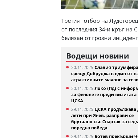
Третият отбор на Лудогорец 
от последния 34-и кръг на 
белязан от грозни инцидент
Водещи новини
30.11.2025
Славия триумфир
срещу Добруджа в един от н
атрактивните мачове за сез
30.11.2025
Локо (Пд) с инфор
Изабелла Шиникова започна с
Тотнъ
за феновете преди визитата 
убедителна победа в Оренсе
05.08.2
ЦСКА
05.08.2026
29.11.2025
ЦСКА продължава 
лети при Янев, разправи се
брутално със Спартак за сед
поредна победа
29.11.2025
Ботев прекърши Ч