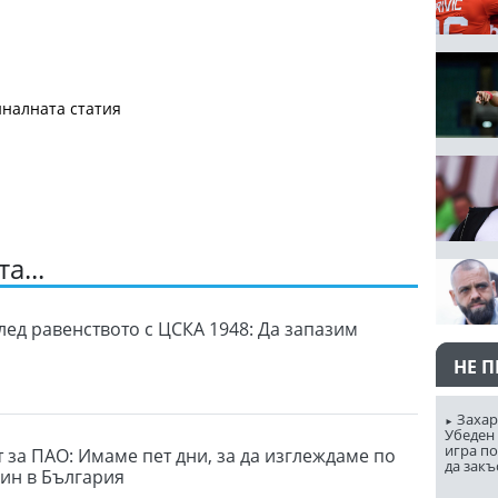
налната статия
а...
лед равенството с ЦСКА 1948: Да запазим
НЕ 
Захар
Убеден 
игра п
 за ПАО: Имаме пет дни, за да изглеждаме по
да закъ
ин в България