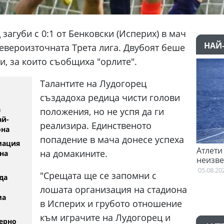
загуби с 0:1 от Бенковски (Исперих) в мач
НАЙ
Североизточната Трета лига. Двубоят беше
и, за които съобщиха "орлите".
Taлантите на Лудогорец
създадоха редица чисти голови
а
положения, но не успя да ги
ай-
реализира. Единственото
она
попадение в мача донесе успеха
мация
м започна преговори с Гакпо
Атлети от Пакистан и Уг
на домакините.
на
неизвестност след Игри
026
Британската общност
05.08.2026
"Срещата ще се запомни с
да
лошата организация на стадиона
ма
в Исперих и грубото отношение
към играчите на Лудогорец и
ерно