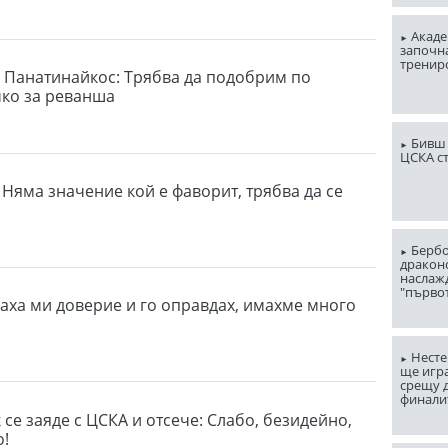
Акаде
започна
тренир
 Панатинайкос: Трябва да подобрим по
чко за реванша
Бивш 
ЦСКА с
 Няма значение кой е фаворит, трябва да се
Бербо
драконо
наслаж
"първо
ваха ми доверие и го оправдах, имахме много
Несте
ще игр
срещу д
финали
се заяде с ЦСКА и отсече: Слабо, безидейно,
о!