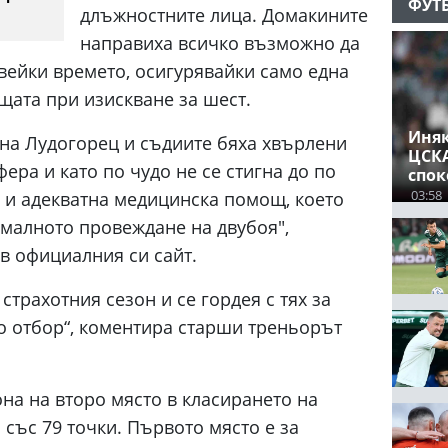
ФУТ
длъжностните лица. Домакините
направиха всичко възможно да
вейки времето, осигурявайки само една
щата при изискване за шест.
Иняк
 на Лудогорец и съдиите бяха хвърлени
ЦСКА
ера и като по чудо не се стигна до по
спок
03:58
 и адекватна медицинска помощ, което
малното провеждане на двубоя",
в официалния си сайт.
трахотния сезон и се гордея с тях за
то отбор“, коментира старши треньорът
она на второ място в класирането на
 със 79 точки. Първото място е за