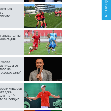
Подай сигнал
мия БФС
 с
овките
нападател на
тана съдия
 хапва
в плод и се
дава на
то докосване"
ров и Андреев
аят един
руг на 1/4-
те в Пловдив