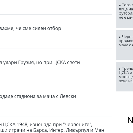
Това 
лице н
футбол
не е ми
захме, че сме силен отбор
Черно
продаж
мача с
я удари Грузия, но при ЦСКА свети
Трень
ЦСКА и
много д
вече и
одаде стадиона за мача с Левски
и ЦСКА 1948, изненада при "червените",
вши играчи на Барса, Интер, Ливърпул и Ман