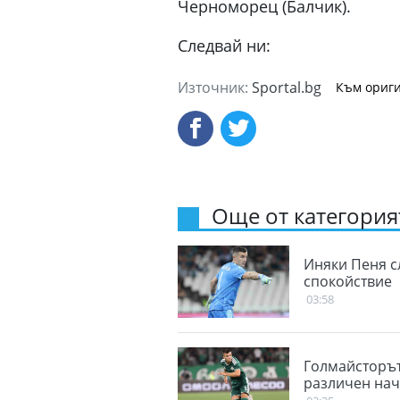
Черноморец (Балчик).
Следвай ни:
Източник:
Sportal.bg
Към ориги
Още от категорият
Иняки Пеня с
спокойствие
03:58
Голмайсторът
различен нач