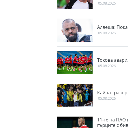
05.08.2026
Алвеша: Пока
05.08.2026
Токова авари
05.08.2026
Кайрат разпр
05.08.2026
11-те на ПАО 
гърците с би