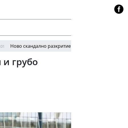
 скандално разкритие: Инфантино е имал голям план за
 и грубо