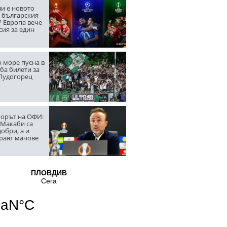
ли е новото
а българския
? Европа вече
сия за един
 море пусна в
ба билети за
 Лудогорец
орът на ОФИ:
 Макаби са
обри, а и
граят мачове