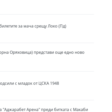
билетите за мача срещу Локо (Пд)
орна Оряховица) представи още едно ново
подсили с младок от ЦСКА 1948
а "Аджарабет Арена" преди битката с Макаби