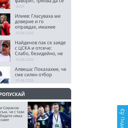
фаворит, трябва да се
гордеем
00:01
Илиев: Гласуваха ми
доверие и го
оправдах, имахме
много ситуации
05.08.2026
Найденов пак се заяде
с ЦСКА и отсече:
Слабо, безидейно, не
става нищо!
05.08.2026
Алвеша: Показахме, че
сме силен отбор
05.08.2026
ПРОПУСКАЙ
и Сираков:
съм, че с тази
обедите няма
снеят