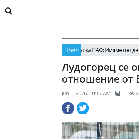
Ново
е
Голмайсторът за ПАО: Имаме пет дни, за да 
03:35
Лудогорец се о
отношение от 
Jun 1, 2026, 10:17 AM
1
9