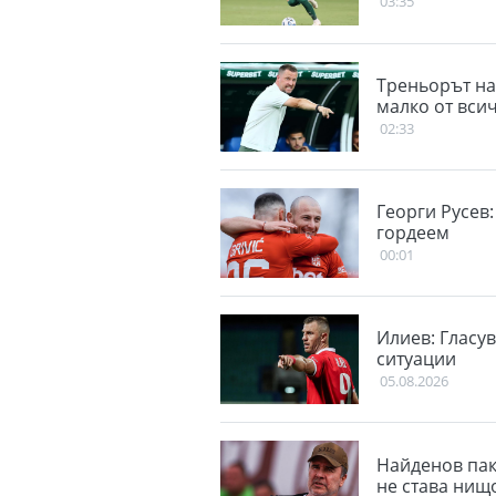
03:35
Треньорът на
малко от вси
02:33
Георги Русев:
гордеем
00:01
Илиев: Гласу
ситуации
05.08.2026
Найденов пак 
не става нищ