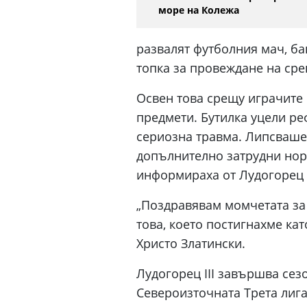
море на Колежа
развалят футболния мач, ба
топка за провеждане на сре
Освен това срещу играчите
предмети. Бутилка уцели реф
сериозна травма. Липсваше
допълнително затрудни нор
информираха от Лудогорец 
„Поздравявам момчетата за с
това, което постигнахме ка
Христо Златински.
Лудогорец III завършва сез
Североизточната Трета лига