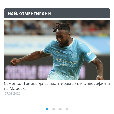
НАЙ-КОМЕНТИРАНИ
Семеньо: Трябва да се адаптираме към философията
Ф
на Мареска
07
07.08.2026