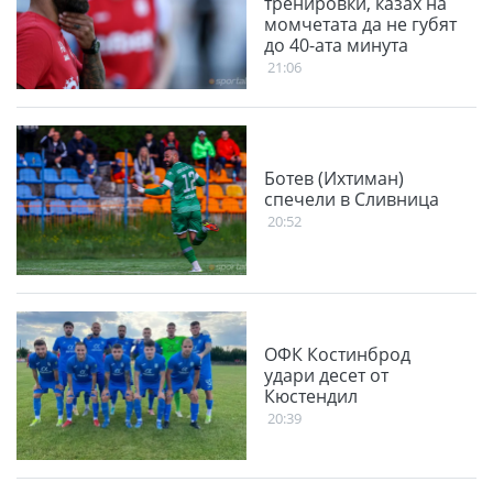
тренировки, казах на
момчетата да не губят
до 40-ата минута
21:06
Ботев (Ихтиман)
спечели в Сливница
20:52
ОФК Костинброд
удари десет от
Кюстендил
20:39