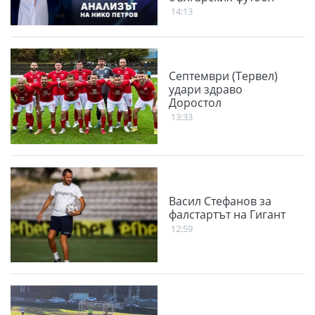
14:13
Септември (Тервел)
удари здраво
Доростол
13:33
Васил Стефанов за
фалстартът на Гигант
12:59