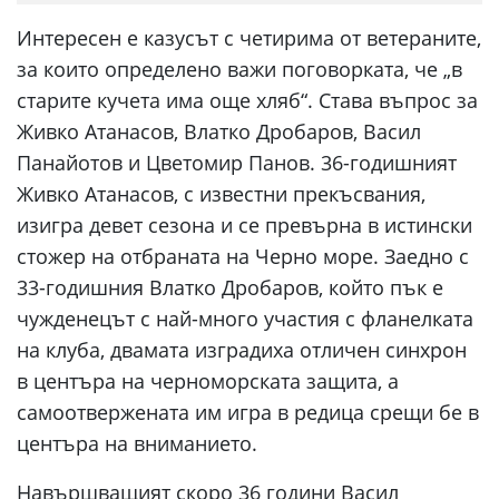
Интересен е казусът с четирима от ветераните,
за които определено важи поговорката, че „в
старите кучета има още хляб“. Става въпрос за
Живко Атанасов, Влатко Дробаров, Васил
Панайотов и Цветомир Панов. 36-годишният
Живко Атанасов, с известни прекъсвания,
изигра девет сезона и се превърна в истински
стожер на отбраната на Черно море. Заедно с
33-годишния Влатко Дробаров, който пък е
чужденецът с най-много участия с фланелката
на клуба, двамата изградиха отличен синхрон
в центъра на черноморската защита, а
самоотвержената им игра в редица срещи бе в
центъра на вниманието.
Навършващият скоро 36 години Васил