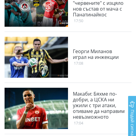
"червените" с изцяло
нов състав от мача с
Панатинайкос
17:50
Георги Миланов
играл на инжекции
17:08
Макаби: Бяхме по-
добри, а ЦСКА ни
ужили с три атаки,
отиваме да направим
Подай сигнал
невъзможното
17:04