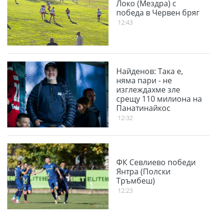
Локо (Мездра) с
победа в Червен бряг
12:43
Найденов: Така е,
няма пари - не
изглеждахме зле
срещу 110 милиона на
Панатинайкос
12:32
ФК Севлиево победи
Янтра (Полски
Тръмбеш)
12:23