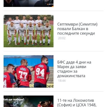
Септември (Симитли)
повали Балкан в
последните секунди
20:02
БФС даде 4 дни на
Марек да заяви
стадион за
домакинствата
18:44
11-те на Локомотив
(София) и ЦСКА 1948,