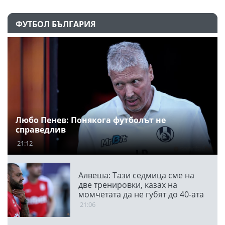
ФУТБОЛ БЪЛГАРИЯ
Любо Пенев: Понякога футболът не
справедлив
21:12
Алвеша: Тази седмица сме на
две тренировки, казах на
момчетата да не губят до 40-ата
минута
21:06