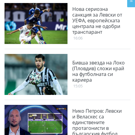
Нова сериозна
санкция за Левски от
УЕФА, европейската
централа не одобри
транспарант
16:06
Бивша звезда на Локо
(Пловдив) сложи край
на футболната си
кариера
15:05
Нико Петров: Левски
и Веласкес са
единствените
протагонисти в
българския футбол