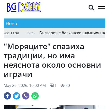
Ново
Марица (Милево) бие в Димитровград с късен г
22:33
"Моряците" спазиха
традиции, но има
неяснота около основни
играчи
May 26, 2026, 10:00 AM
1
80