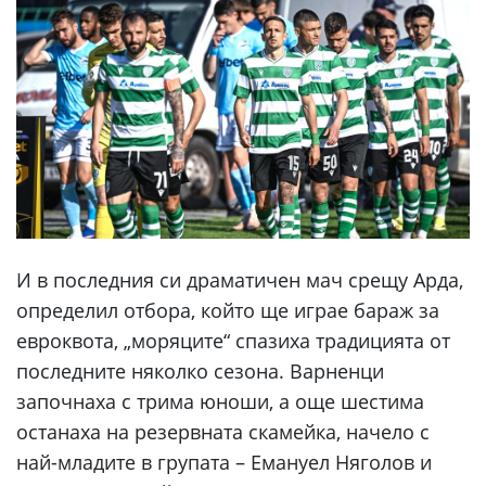
И в последния си драматичен мач срещу Арда,
определил отбора, който ще играе бараж за
евроквота, „моряците“ спазиха традицията от
последните няколко сезона. Варненци
започнаха с трима юноши, а още шестима
останаха на резервната скамейка, начело с
най-младите в групата – Емануел Няголов и