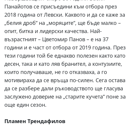
Панайотов се присъедини към отбора през
2018 година от Левски. Каквото и да се каже за
„белия дроб“ на „моряците“, ще бъде малко –
опит, битка и лидерски качества. Най-
възрастният – Цветомир Панов – е на 37
години и е част от отбора от 2019 година. През
тези години той бе еднакво полезен както като
десен, така и като ляв бранител, а контузиите,
които получаваше, не го отказваха, а го
мотивираха да се връща по-силен. Сега остава
да се разбере дали ръководството ще гласува
заслужено доверие на „старите кучета“ поне за
още един сезон.
Пламен Трендафилов