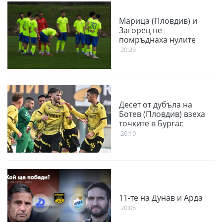
Марица (Пловдив) и
Загорец не
помръднаха нулите
20:23
Десет от дубъла на
Ботев (Пловдив) взеха
точките в Бургас
20:19
11-те на Дунав и Арда
20:05