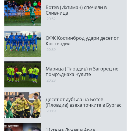
Ботев (Ихтиман) спечели в
Сливница
20:52
ОФК Костинброд удари десет от
Кюстендил
20:39
Марица (Пловдив) и Загорец не
помръднаха нулите
20:23
Десет от дубъла на Ботев
(Пловдив) взеха точките в Бургас
20:19
11-те на Дунав и Арда