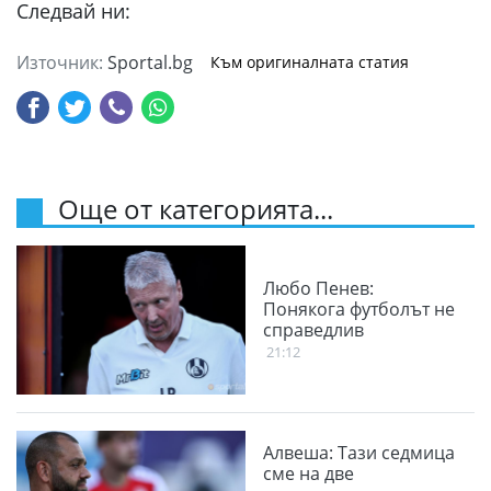
Следвай ни:
Източник:
Sportal.bg
Към оригиналната статия
Още от категорията...
Любо Пенев:
Понякога футболът не
справедлив
21:12
Алвеша: Тази седмица
сме на две