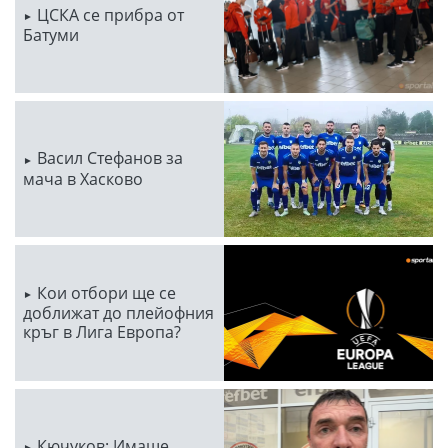
ЦСКА се прибра от
Батуми
Васил Стефанов за
мача в Хасково
Кои отбори ще се
доближат до плейофния
кръг в Лига Европа?
Кючуков: Имаше