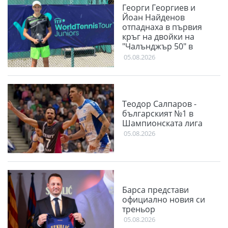
Георги Георгиев и
Йоан Найденов
отпаднаха в първия
кръг на двойки на
"Чалънджър 50" в
Пловдив
05.08.2026
Теодор Салпаров -
българският №1 в
Шампионската лига
05.08.2026
Барса представи
официално новия си
треньор
05.08.2026