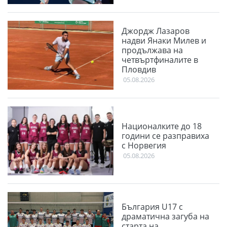
Джордж Лазаров
надви Янаки Милев и
продължава на
четвъртфиналите в
Пловдив
05.08.2026
Националките до 18
години се разправиха
с Норвегия
05.08.2026
България U17 с
драматична загуба на
старта на