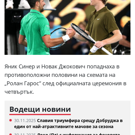
Яник Синер и Новак Джокович попаднаха в
противоположни половини на схемата на
„Ролан Гарос“ след официалната церемония в
четвъртък.
Водещи новини
30.11.2025
Славия триумфира срещу Добруджа в
един от най-атрактивните мачове за сезона
30.11.2025
Локо (Пд) с информация за феновете