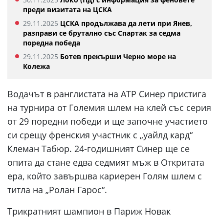
преди визитата на ЦСКА
29.11.2025
ЦСКА продължава да лети при Янев,
разправи се брутално със Спартак за седма
поредна победа
29.11.2025
Ботев прекърши Черно море на
Колежа
Водачът в ранглистата на ATP Синер пристига
на турнира от Големия шлем на клей със серия
от 29 поредни победи и ще започне участието
си срещу френския участник с „уайлд кард“
Клеман Табюр. 24-годишният Синер ще се
опита да стане едва седмият мъж в Откритата
ера, който завършва кариерен Голям шлем с
титла на „Ролан Гарос“.
Трикратният шампион в Париж Новак