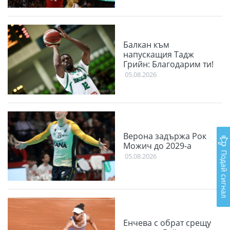
Балкан към
напускащия Тадж
Грийн: Благодарим ти!
05.08.2026
Верона задържа Рок
Можич до 2029-а
Подай сигнал
05.08.2026
Енчева с обрат срещу