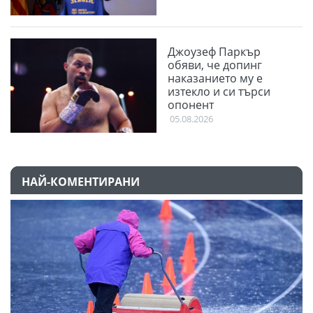
Джоузеф Паркър
обяви, че допинг
наказанието му е
изтекло и си търси
опонент
05.08.2026
НАЙ-КОМЕНТИРАНИ