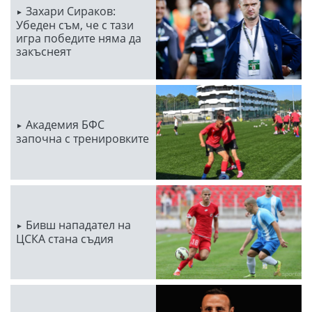
Захари Сираков:
Убеден съм, че с тази
игра победите няма да
закъснеят
Академия БФС
започна с тренировките
Бивш нападател на
ЦСКА стана съдия