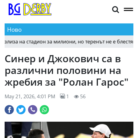
Ново
за на стадион за милиони, но теренът не е блестящ
Синер и Джокович са в
различни половини на
жребия за "Ролан Гарос"
May 21, 2026, 4:01 PM
1
56