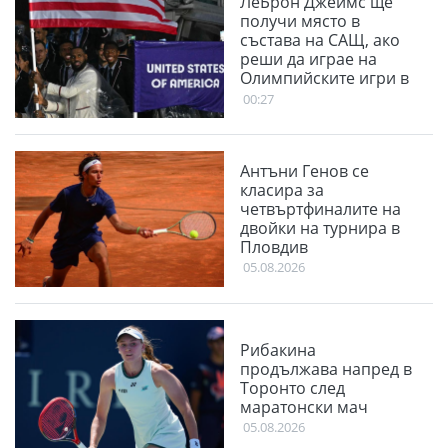
ЛеБрон Джеймс ще
получи място в
състава на САЩ, ако
реши да играе на
Олимпийските игри в
Лос Анджелис
00:27
Антъни Генов се
класира за
четвъртфиналите на
двойки на турнира в
Пловдив
05.08.2026
Рибакина
продължава напред в
Торонто след
маратонски мач
05.08.2026