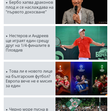
Бербо хапва драконов
плод и се наслаждава на
"първото докосване"
Нестеров и Андреев
ще играят един срещу
друг на 1/4-финалите в
Пловдив
Това ли е новото лице
на българския футбол?
Европа вече не е мисия
за един
Черно море пусна в