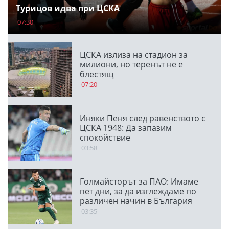
Турицов идва при ЦСКА
07:30
ЦСКА излиза на стадион за
милиони, но теренът не е
блестящ
07:20
Иняки Пеня след равенството с
ЦСКА 1948: Да запазим
спокойствие
03:58
Голмайсторът за ПАО: Имаме
пет дни, за да изглеждаме по
различен начин в България
03:35