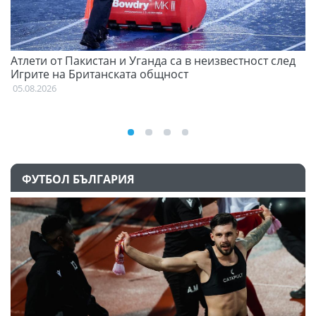
Атлети от Пакистан и Уганда са в неизвестност след
Д
Игрите на Британската общност
05
05.08.2026
ФУТБОЛ БЪЛГАРИЯ