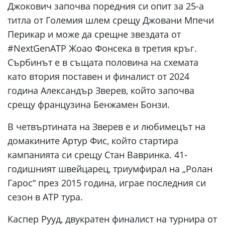
Джокович започва поредния си опит за 25-а
титла от Големия шлем срещу Джовани Мпечи
Перикар и може да срещне звездата от
#NextGenATP Жоао Фонсека в третия кръг.
Сърбинът е в същата половина на схемата
като втория поставен и финалист от 2024
година Александър Зверев, който започва
срещу французина Бенжамен Бонзи.
В четвъртината на Зверев е и любимецът на
домакините Артур Фис, който стартира
кампанията си срещу Стан Вавринка. 41-
годишният швейцарец, триумфирал на „Ролан
Гарос“ през 2015 година, играе последния си
сезон в ATP тура.
Каспер Рууд, двукратен финалист на турнира от