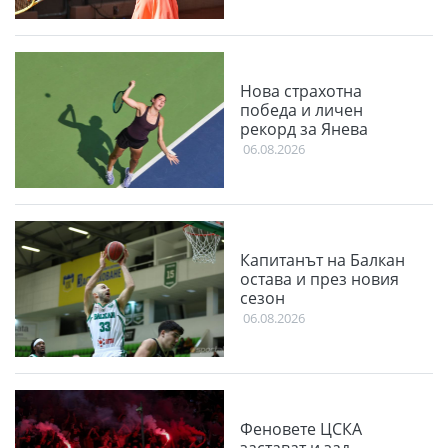
Нова страхотна
победа и личен
рекорд за Янева
06.08.2026
Капитанът на Балкан
остава и през новия
сезон
06.08.2026
Феновете ЦСКА
застават и зад