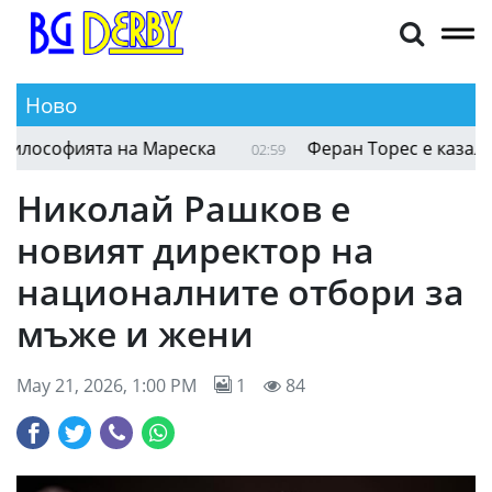
Ново
Семеньо: Трябва да се адаптираме към филосо
03:58
Николай Рашков е
новият директор на
националните отбори за
мъже и жени
May 21, 2026, 1:00 PM
1
84