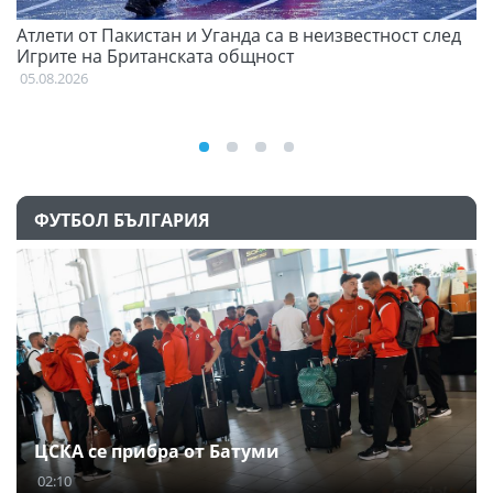
Атлети от Пакистан и Уганда са в неизвестност след
С
Игрите на Британската общност
н
05.08.2026
03
ФУТБОЛ БЪЛГАРИЯ
ЦСКА се прибра от Батуми
02:10