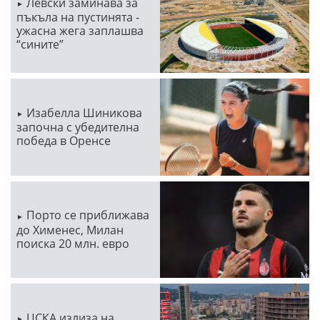
Левски заминава за
пъкъла на пустинята -
ужасна жега заплашва
“сините”
Изабелла Шиникова
започна с убедителна
победа в Оренсе
Порто се приближава
до Хименес, Милан
поиска 20 млн. евро
ЦСКА излиза на