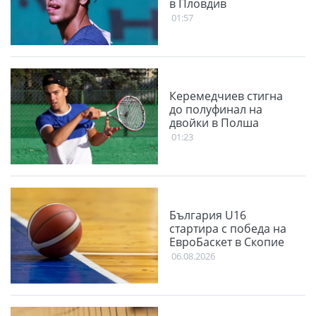
в Пловдив
01:57
Керемедчиев стигна
до полуфинал на
двойки в Полша
01:23
България U16
стартира с победа на
ЕвроБаскет в Скопие
06.08.2026