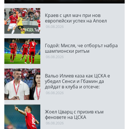
Краев с цял мач при нов
европейски успех на Апоел
06.08.2026
Годой: Мисля, че отборът набра
шампионски ритъм
06.08.2026
Вальо Илиев каза как ЦСКА е
убедил Сенси и Гбамин да
дойдат в клуба и отсече:
Направихме изключителен
06.08.2026
двубой
Жоел Цварц с призив към
феновете на ЦСКА
06.08.2026