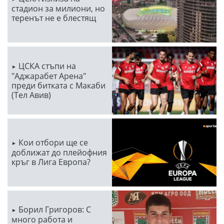
стадион за милиони, но
теренът не е блестящ
ЦСКА стъпи на
"Аджарабет Арена"
преди битката с Макаби
(Тел Авив)
Кои отбори ще се
доближат до плейофния
кръг в Лига Европа?
Борил Григоров: С
много работа и