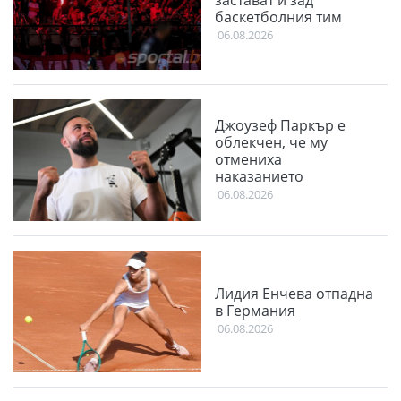
баскетболния тим
06.08.2026
Джоузеф Паркър е
облекчен, че му
отмениха
наказанието
06.08.2026
Лидия Енчева отпадна
в Германия
06.08.2026