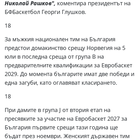
Николай Рашков",
коментира президентът на
БФБаскетбол Георги Глушков.
18
За мъжкия национален тим на България
предстои домакинство срещу Норвегия на 5
юли в последна среща от група В на
предварителните квалификации за Евробаскет
2029. До момента българите имат две победи и
една загуби, като оглавяват класирането.
18
При дамите в група J от втория етап на
пресявките за участие на Евробаскет 2027 за
България първите срещи тази година ще
бъдат през ноември. Женският държавен тим