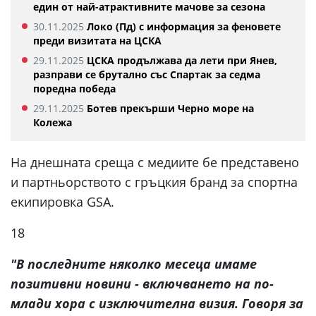
един от най-атрактивните мачове за сезона
30.11.2025
Локо (Пд) с информация за феновете
преди визитата на ЦСКА
29.11.2025
ЦСКА продължава да лети при Янев,
разправи се брутално със Спартак за седма
поредна победа
29.11.2025
Ботев прекърши Черно море на
Колежа
На днешната среща с медиите бе представено
и партньорството с гръцкия бранд за спортна
екипировка GSA.
18
"В последните няколко месеца имаме
позитивни новини - включването на по-
млади хора с изключителна визия. Говоря за