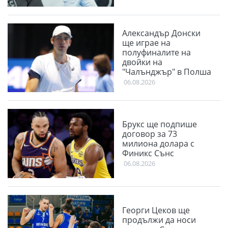
Александър Донски
ще играе на
полуфиналите на
двойки на
"Чалънджър" в Полша
06.08.2026
Брукс ще подпише
договор за 73
милиона долара с
Финикс Сънс
06.08.2026
Георги Цеков ще
продължи да носи