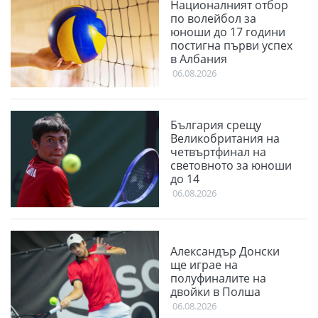
Националният отбор
по волейбол за
юноши до 17 години
постигна първи успех
в Албания
06.08.2026
България срещу
Великобритания на
четвъртфинал на
световното за юноши
до 14
06.08.2026
Александър Донски
ще играе на
полуфиналите на
двойки в Полша
06.08.2026