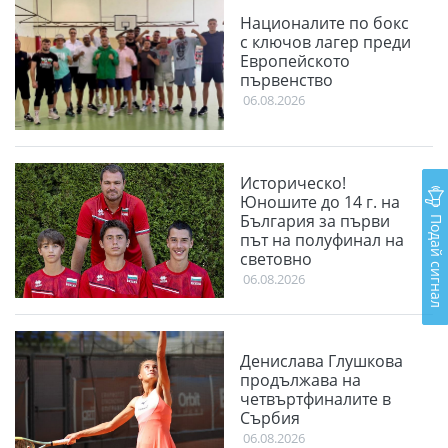
Националите по бокс
с ключов лагер преди
Европейското
първенство
06.08.2026
Историческо!
Юношите до 14 г. на
Подай сигнал
България за първи
път на полуфинал на
световно
06.08.2026
Денислава Глушкова
продължава на
четвъртфиналите в
Сърбия
06.08.2026