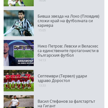
16:06
Бивша звезда на Локо (Пловдив)
сложи край на футболната си
кариера
15:05
Нико Петров: Левски и Веласкес
са единствените протагонисти в
българския футбол
14:13
Септември (Тервел) удари
здраво Доростол
13:33
Васил Стефанов за фалстартът
на Гигант