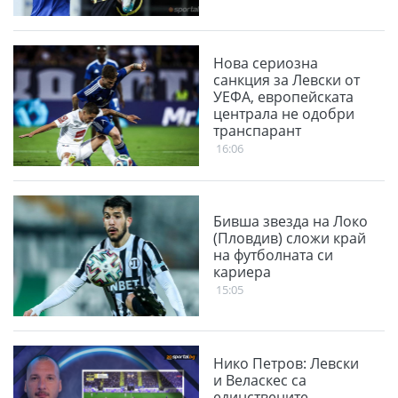
Нова сериозна
санкция за Левски от
УЕФА, европейската
централа не одобри
транспарант
16:06
Бивша звезда на Локо
(Пловдив) сложи край
на футболната си
кариера
15:05
Нико Петров: Левски
и Веласкес са
единствените