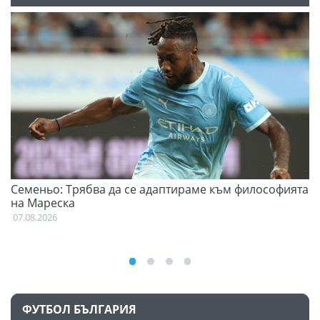
Семеньо: Трябва да се адаптираме към философията
Ф
на Мареска
07
07.08.2026
ФУТБОЛ БЪЛГАРИЯ