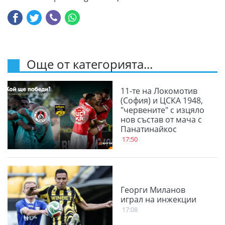
Още от категорията...
11-те на Локомотив
(София) и ЦСКА 1948,
"червените" с изцяло
нов състав от мача с
Панатинайкос
17:50
Георги Миланов
играл на инжекции
17:08