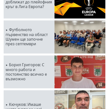
доближат до плейофния
кръг в Лига Европа?
Футболното
първенство на област
Шумен ще започне
през септември
Борил Григоров: С
много работа и
постоянство всичко е
възможно
Кючуков: Имаше