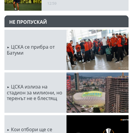
12:59
НЕ ПРОПУСКАЙ
ЦСКА се прибра от
Батуми
ЦСКА излиза на
стадион за милиони, но
теренът не е блестящ
Кои отбори ще се