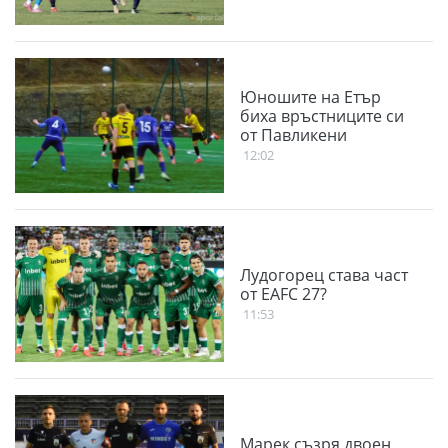
Юношите на Етър
биха връстниците си
от Павликени
12:02
Лудогорец става част
от EAFC 27?
11:53
Марек съзря двоен