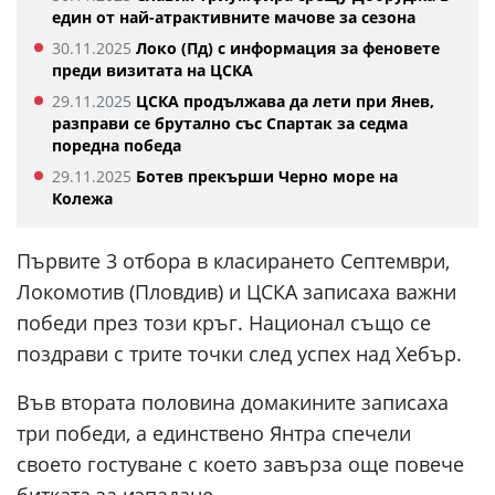
един от най-атрактивните мачове за сезона
30.11.2025
Локо (Пд) с информация за феновете
преди визитата на ЦСКА
29.11.2025
ЦСКА продължава да лети при Янев,
разправи се брутално със Спартак за седма
поредна победа
29.11.2025
Ботев прекърши Черно море на
Колежа
Първите 3 отбора в класирането Септември,
Локомотив (Пловдив) и ЦСКА записаха важни
победи през този кръг. Национал също се
поздрави с трите точки след успех над Хебър.
Във втората половина домакините записаха
три победи, а единствено Янтра спечели
своето гостуване с което завърза още повече
битката за изпадане.