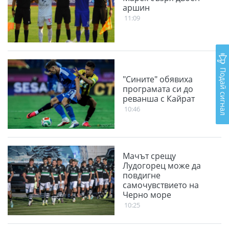
аршин
11:09
Подай сигнал
"Сините" обявиха
програмата си до
реванша с Кайрат
10:46
Мачът срещу
Лудогорец може да
повдигне
самочувствието на
Черно море
10:25