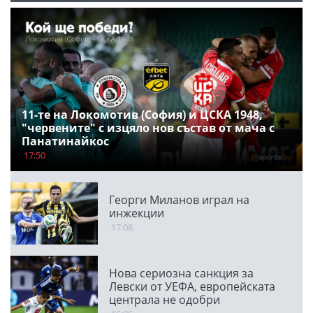
11-те на Локомотив (София) и ЦСКА 1948,
"червените" с изцяло нов състав от мача с
Панатинайкос
17:50
Георги Миланов играл на
инжекции
17:08
Нова сериозна санкция за
Левски от УЕФА, европейската
централа не одобри
транспарант