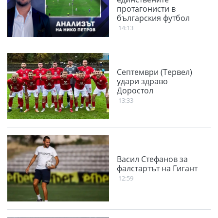
протагонисти в
българския футбол
14:13
Септември (Тервел)
удари здраво
Доростол
13:33
Васил Стефанов за
фалстартът на Гигант
12:59