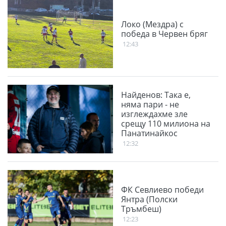
Локо (Мездра) с
победа в Червен бряг
12:43
Найденов: Така е,
няма пари - не
изглеждахме зле
срещу 110 милиона на
Панатинайкос
12:32
ФК Севлиево победи
Янтра (Полски
Тръмбеш)
12:23