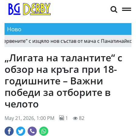
Ново
11-те на Локомотив (София) и ЦСКА 1948, "червен
17:50
„Лигата на талантите“ с
обзор на кръга при 18-
годишните – Важни
победи за отборите в
челото
May 21, 2026, 1:00 PM
1
82