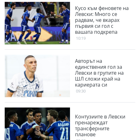
Кусо към феновете на
Левски: Много се
радвам, че вкарах
първия си гол с
вашата подкрепа
10:19
Авторът на
единствения гол за
Левски в групите на
ШЛ сложи край на
кариерата си
09:30
Контузиите в Левски
пренареждат
трансферните
планове