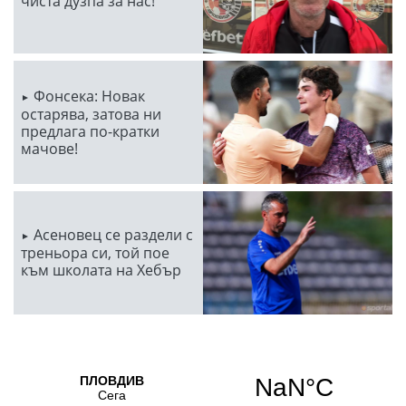
чиста дузпа за нас!
Фонсека: Новак
остарява, затова ни
предлага по-кратки
мачове!
Асеновец се раздели с
треньора си, той пое
към школата на Хебър