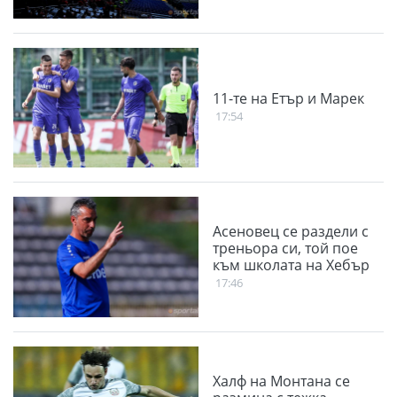
11-те на Етър и Марек
17:54
Асеновец се раздели с
треньора си, той пое
към школата на Хебър
17:46
Халф на Монтана се