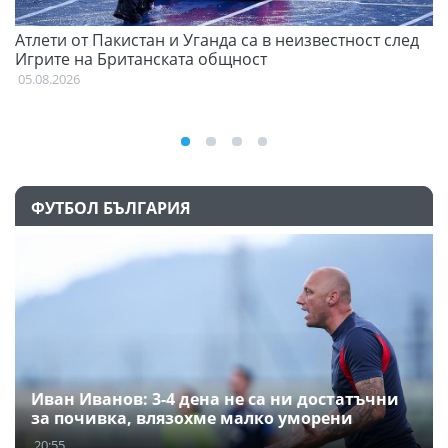
Атлети от Пакистан и Уганда са в неизвестност след
С
Игрите на Британската общност
н
05.08.2026
03
ФУТБОЛ БЪЛГАРИЯ
Иван Иванов: 3-4 дена не са ни достатъчни
за почивка, влязохме малко уморени
20:55