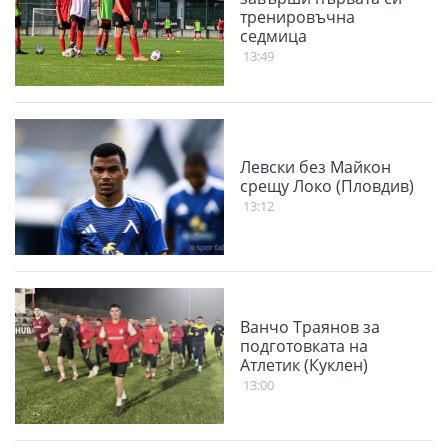
тренировъчна
седмица
13:49
Левски без Майкон
срещу Локо (Пловдив)
13:12
Ванчо Траянов за
подготовката на
Атлетик (Куклен)
13:00