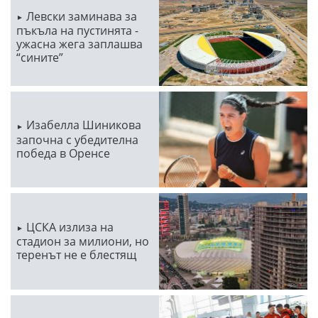
Левски заминава за
пъкъла на пустинята -
ужасна жега заплашва
“сините”
Изабелла Шиникова
започна с убедителна
победа в Оренсе
ЦСКА излиза на
стадион за милиони, но
теренът не е блестящ