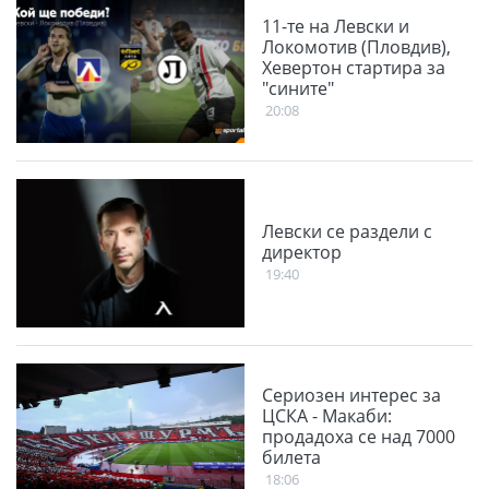
11-те на Левски и
Локомотив (Пловдив),
Хевертон стартира за
"сините"
20:08
Левски се раздели с
директор
19:40
Сериозен интерес за
ЦСКА - Макаби:
продадоха се над 7000
билета
18:06