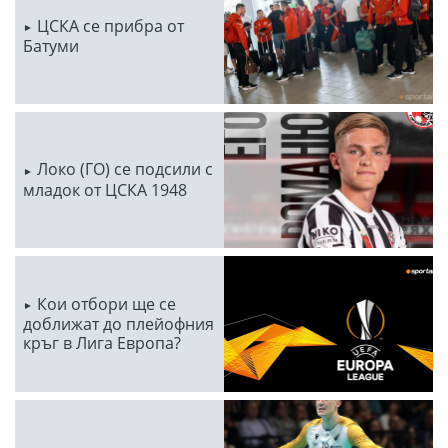
ЦСКА се прибра от
Батуми
Локо (ГО) се подсили с
младок от ЦСКА 1948
Кои отбори ще се
доближат до плейофния
кръг в Лига Европа?