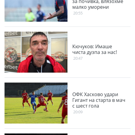
за почивка, влязохме
малко уморени
20:55
Кючуков: Имаше
чиста дузпа за нас!
20:47
ОФК Хасково удари
Гигант на старта в мач
с шест гола
20:09