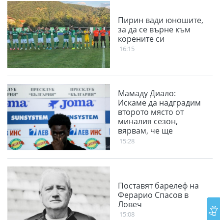
Пирин вади юношите,
за да се върне към
корените си
16:15
Мамаду Диало:
Искаме да надградим
второто място от
миналия сезон,
вярвам, че ще
победим
15:28
Панатинайкос
Поставят барелеф на
Ферарио Спасов в
Ловеч
15:08