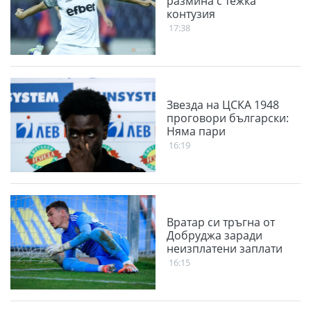
размина с тежка
контузия
17:38
Звезда на ЦСКА 1948
проговори български:
Няма пари
16:19
Вратар си тръгна от
Добруджа заради
неизплатени заплати
16:15