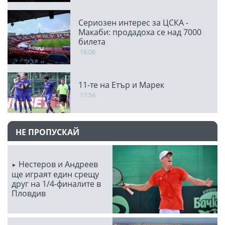
Сериозен интерес за ЦСКА -
Макаби: продадоха се над 7000
билета
18:06
11-те на Етър и Марек
17:54
НЕ ПРОПУСКАЙ
Нестеров и Андреев
ще играят един срещу
друг на 1/4-финалите в
Пловдив