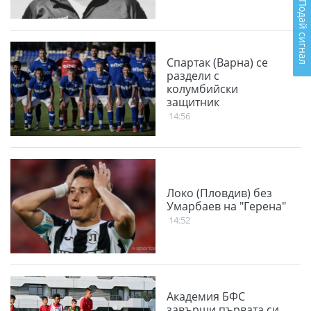
Подай сигнал
Спартак (Варна) се
раздели с
колумбийски
защитник
14:56
Локо (Пловдив) без
Умарбаев на "Герена"
14:52
Академия БФС
завърши първата си