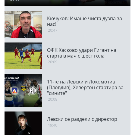
Кючуков: Имаше чиста дузпа за
нас!
20:47
ОФК Хасково удари Гигант на
старта в мач с шест гола
20:09
11-те на Левски и Локомотив
(Пловдив), Хевертон стартира за
"сините"
20:08
Левски се раздели с директор
19:40