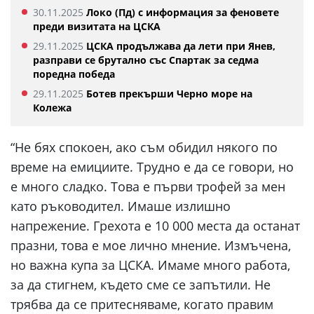
30.11.2025
Локо (Пд) с информация за феновете
преди визитата на ЦСКА
29.11.2025
ЦСКА продължава да лети при Янев,
разправи се брутално със Спартак за седма
поредна победа
29.11.2025
Ботев прекърши Черно море на
Колежа
“Не бях спокоен, ако съм обидил някого по
време на емициите. Трудно е да се говори, но
е много сладко. Това е първи трофей за мен
като ръководител. Имаше излишно
напрежение. Грехота е 10 000 места да останат
празни, това е мое лично мнение. Измъчена,
но важна купа за ЦСКА. Имаме много работа,
за да стигнем, където сме се запътили. Не
трябва да се притесняваме, когато правим