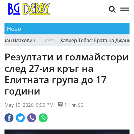
Ново
н Влахович
Хавиер Тебас: Ерата на Джани Ин
03:53
Резултати и голмайстори
след 27-ия кръг на
Елитната група до 17
години
May 19, 2026, 9:00 PM
1
66