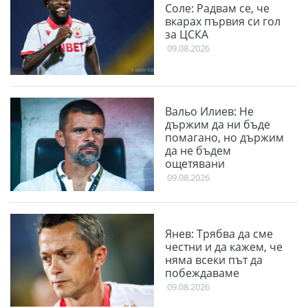
Соле: Радвам се, че
вкарах първия си гол
за ЦСКА
09.08.2026
Вальо Илиев: Не
държим да ни бъде
помагано, но държим
да не бъдем
ощетявани
09.08.2026
Янев: Трябва да сме
честни и да кажем, че
няма всеки път да
побеждаваме
09.08.2026