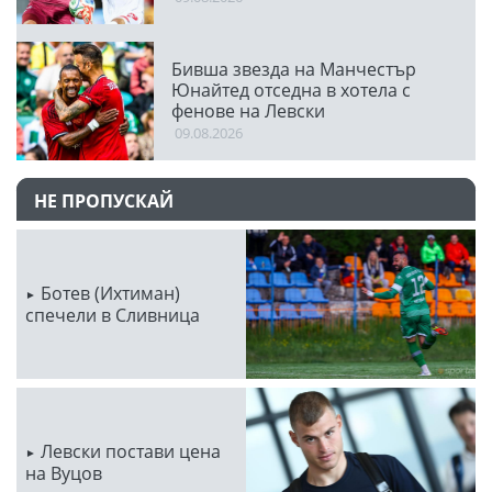
Бивша звезда на Манчестър
Юнайтед отседна в хотела с
фенове на Левски
09.08.2026
НЕ ПРОПУСКАЙ
Ботев (Ихтиман)
спечели в Сливница
Левски постави цена
на Вуцов