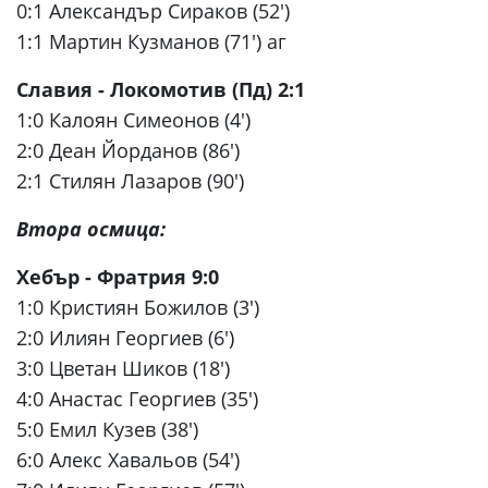
0:1 Александър Сираков (52')
1:1 Мартин Кузманов (71') аг
Славия - Локомотив (Пд) 2:1
1:0 Калоян Симеонов (4')
2:0 Деан Йорданов (86')
2:1 Стилян Лазаров (90')
Втора осмица:
Хебър - Фратрия 9:0
1:0 Кристиян Божилов (3')
2:0 Илиян Георгиев (6')
3:0 Цветан Шиков (18')
4:0 Анастас Георгиев (35')
5:0 Емил Кузев (38')
6:0 Алекс Хавальов (54')