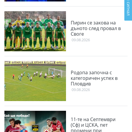
Подай сигнал
Пирин се закова на
дъното след провал в
Своге
09.08.2026
Родопа започна с
категоричен успех в
Пловдив
09.08.2026
11-те на Септември
(Сф) и ЦСКА, пет
промени при