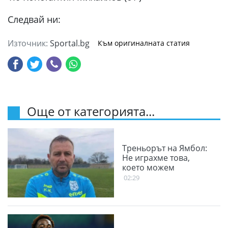
Следвай ни:
Източник:
Sportal.bg
Към оригиналната статия
Още от категорията...
Треньорът на Ямбол:
Не играхме това,
което можем
02:29