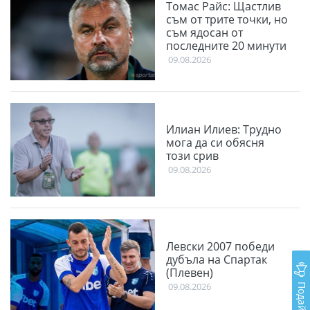
Томас Райс: Щастлив
съм от трите точки, но
съм ядосан от
последните 20 минути
09.08.2026
Илиан Илиев: Трудно
мога да си обясня
този срив
09.08.2026
Левски 2007 победи
дубъла на Спартак
(Плевен)
09.08.2026