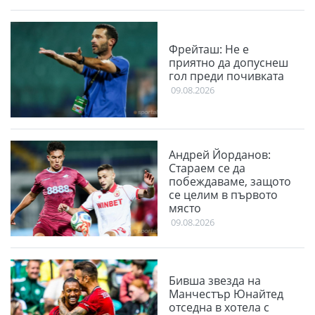
Фрейташ: Не е
приятно да допуснеш
гол преди почивката
09.08.2026
Андрей Йорданов:
Стараем се да
побеждаваме, защото
се целим в първото
място
09.08.2026
Бивша звезда на
Манчестър Юнайтед
отседна в хотела с