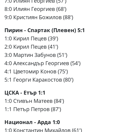
7:0 Илиян Георгиев (57')
8:0 Илиян Георгиев (68')
9:0 Кристиян Божилов (88')
Пирин - Спартак (Плевен) 5:1
1:0 Кирил Пецев (39')
2:0 Кирил Пецев (41')
3:0 Мартин Забунов (51')
4:0 Александър Георгиев (54')
4:1 Цветомир Конов (75')
5:1 Георги Каракостов (80')
ЦСКА - Етър 1:1
1:0 Стивън Матеев (84')
1:1 Петър Петров (87')
Национал - Арда 1:0
1:0 Константин Михайлов (61')