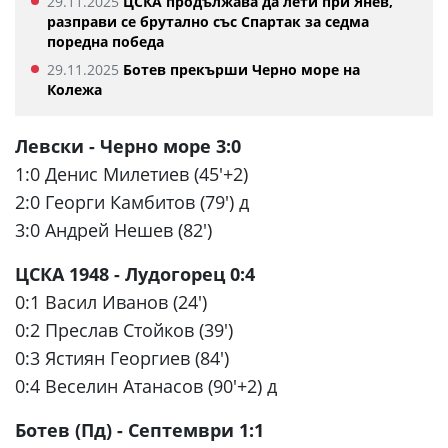
29.11.2025
ЦСКА продължава да лети при Янев,
разправи се брутално със Спартак за седма
поредна победа
29.11.2025
Ботев прекърши Черно море на
Колежа
Левски - Черно море 3:0
1:0 Денис Милетиев (45'+2)
2:0 Георги Камбитов (79') д
3:0 Андрей Нешев (82')
ЦСКА 1948 - Лудогорец 0:4
0:1 Васил Иванов (24')
0:2 Преслав Стойков (39')
0:3 Ястиян Георгиев (84')
0:4 Веселин Атанасов (90'+2) д
Ботев (Пд) - Септември 1:1