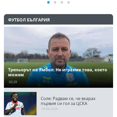
ФУТБОЛ БЪЛГАРИЯ
Треньорът на Ямбол: Не играхме това, което
можем
02:29
Соле: Радвам се, че вкарах
първия си гол за ЦСКА
09.08.2026