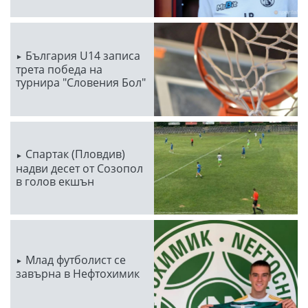
България U14 записа
трета победа на
турнира "Словения Бол"
Спартак (Пловдив)
надви десет от Созопол
в голов екшън
Млад футболист се
завърна в Нефтохимик