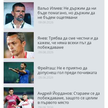
Вальо Илиев: Не държим да ни
бъде помагано, но държим да
не бъдем ощетявани
09.08.2026
Янев: Трябва да сме честни и да
кажем, че няма всеки път да
побеждаваме
09.08.2026
Фрейташ: Не е приятно да
допуснеш гол преди почивката
09.08.2026
Андрей Йорданов: Стараем се да
побеждаваме, защото се целим
в първото място
09.08.2026