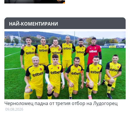
НАЙ-КОМЕНТИРАНИ
и
Черноломец падна от третия отбор на Лудогорец
О
С
09.08.2026
09