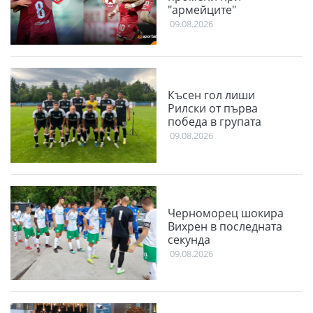
"армейците"
09.08.2026
Късен гол лиши
Рилски от първа
победа в групата
09.08.2026
Черноморец шокира
Вихрен в последната
секунда
09.08.2026