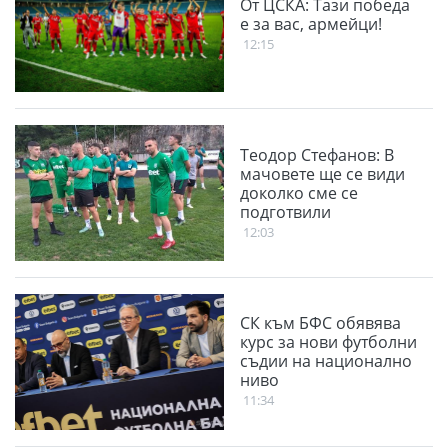
От ЦСКА: Тази победа
е за вас, армейци!
12:15
Теодор Стефанов: В
мачовете ще се види
доколко сме се
подготвили
12:03
СК към БФС обявява
курс за нови футболни
съдии на национално
ниво
11:34