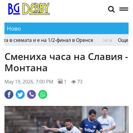
Ново
схемата и е на 1/2-финал в Оренсе
Още две е
14:14
Смениха часа на Славия -
Монтана
May 19, 2026, 7:00 PM
1
73