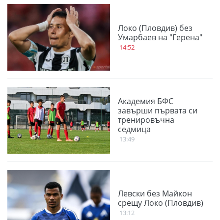
Локо (Пловдив) без
Умарбаев на "Герена"
14:52
Академия БФС
завърши първата си
тренировъчна
седмица
13:49
Левски без Майкон
срещу Локо (Пловдив)
13:12