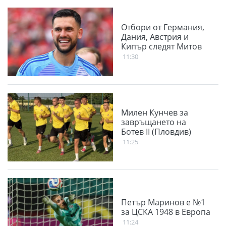
Отбори от Германия,
Дания, Австрия и
Кипър следят Митов
11:30
Милен Кунчев за
завръщането на
Ботев II (Пловдив)
11:25
Петър Маринов е №1
за ЦСКА 1948 в Европа
11:24