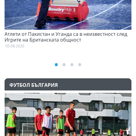
Атлети от Пакистан и Уганда са в неизвестност след
С
Игрите на Британската общност
н
05.08.2026
03
ФУТБОЛ БЪЛГАРИЯ