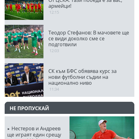
армейци!
12:15
Теодор Стефанов: В мачовете ще
се види доколко сме се
подготвили
12:03
СК към БФС обявява курс за
нови футболни съдии на
национално ниво
11:34
НЕ ПРОПУСКАЙ
Нестеров и Андреев
ще играят един срещу