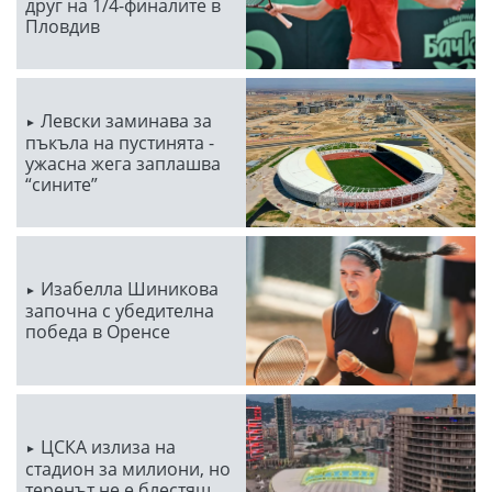
друг на 1/4-финалите в
Пловдив
Левски заминава за
пъкъла на пустинята -
ужасна жега заплашва
“сините”
Изабелла Шиникова
започна с убедителна
победа в Оренсе
ЦСКА излиза на
стадион за милиони, но
теренът не е блестящ