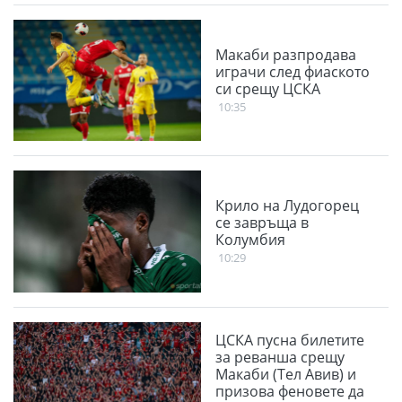
Макаби разпродава
играчи след фиаското
си срещу ЦСКА
10:35
Крило на Лудогорец
се завръща в
Колумбия
10:29
ЦСКА пусна билетите
за реванша срещу
Макаби (Тел Авив) и
призова феновете да