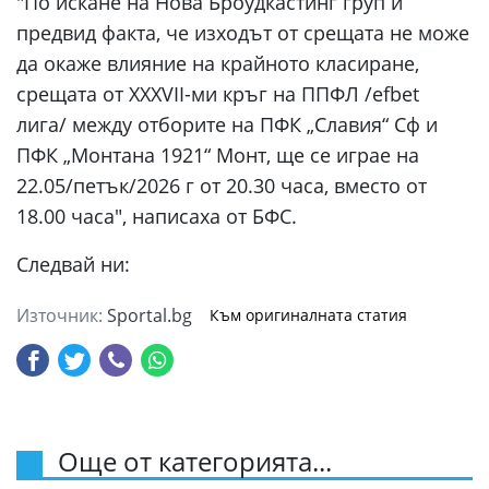
"По искане на Нова Броудкастинг груп и
предвид факта, че изходът от срещата не може
да окаже влияние на крайното класиране,
срещата от XXXVII-ми кръг на ППФЛ /efbet
лига/ между отборите на ПФК „Славия“ Сф и
ПФК „Монтана 1921“ Монт, ще се играе на
22.05/петък/2026 г от 20.30 часа, вместо от
18.00 часа", написаха от БФС.
Следвай ни:
Източник:
Sportal.bg
Към оригиналната статия
Още от категорията...