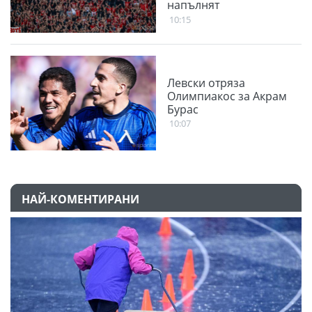
напълнят
Националния стадион
10:15
Левски отряза
Олимпиакос за Акрам
Бурас
10:07
НАЙ-КОМЕНТИРАНИ