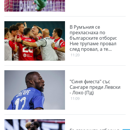
В Румъния се
прехласнаха по
българските отбори:
Ние трупаме провал
след провал, а те...
11:20
"Синя фиеста" със
Сангаре преди Левски
- Локо (Пд)
11:09