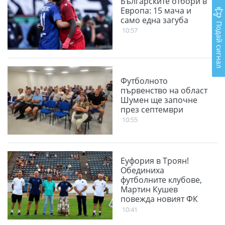
Българските отбори в
Европа: 15 мача и
само една загуба
Подай сигнал
10:57
Футболното
първенство на област
Шумен ще започне
през септември
10:55
Еуфория в Троян!
Обединиха
футболните клубове,
Мартин Кушев
повежда новият ФК
Чавдар
10:41