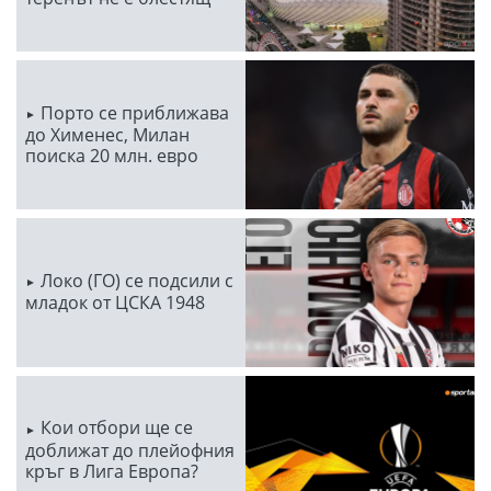
Порто се приближава
до Хименес, Милан
поиска 20 млн. евро
Локо (ГО) се подсили с
младок от ЦСКА 1948
Кои отбори ще се
доближат до плейофния
кръг в Лига Европа?