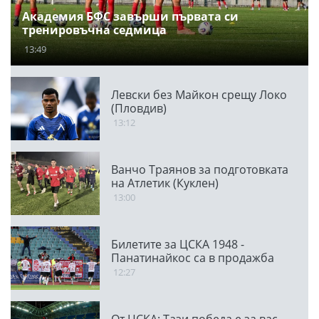
Академия БФС завърши първата си
тренировъчна седмица
13:49
Левски без Майкон срещу Локо
(Пловдив)
13:12
Ванчо Траянов за подготовката
на Атлетик (Куклен)
13:00
Билетите за ЦСКА 1948 -
Панатинайкос са в продажба
12:27
От ЦСКА: Тази победа е за вас,