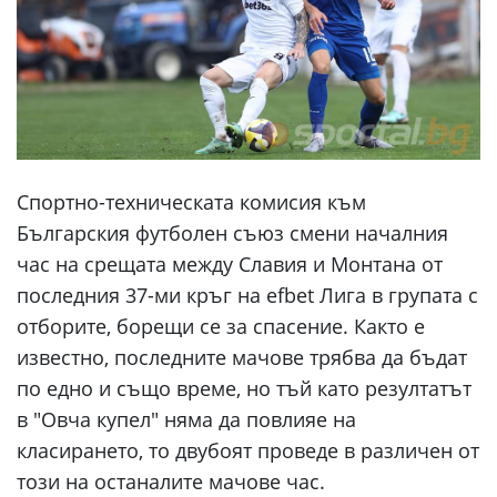
Спортно-техническата комисия към
Българския футболен съюз смени началния
час на срещата между Славия и Монтана от
последния 37-ми кръг на efbet Лига в групата с
отборите, борещи се за спасение. Както е
известно, последните мачове трябва да бъдат
по едно и също време, но тъй като резултатът
в "Овча купел" няма да повлияе на
класирането, то двубоят проведе в различен от
този на останалите мачове час.