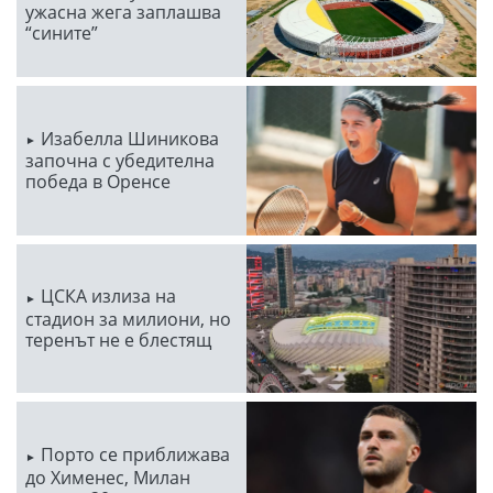
ужасна жега заплашва
“сините”
Изабелла Шиникова
започна с убедителна
победа в Оренсе
ЦСКА излиза на
стадион за милиони, но
теренът не е блестящ
Порто се приближава
до Хименес, Милан