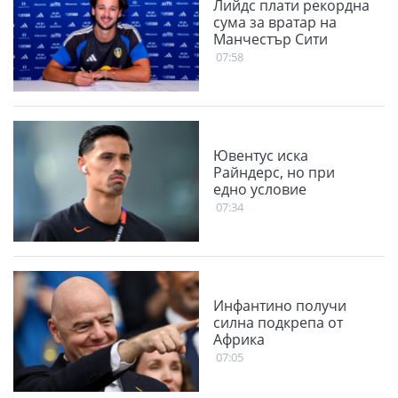
Лийдс плати рекордна
сума за вратар на
Манчестър Сити
07:58
Ювентус иска
Райндерс, но при
едно условие
07:34
Инфантино получи
силна подкрепа от
Африка
07:05