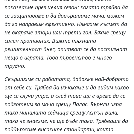
показвахме през целия сезон: когато трябва да
се защитаваме и да довършваме мача, можем
да го направим ефективно. Нямахме късмет да
не вкараме втори или трети гол. Бяхме срещу
силен противник. Вижте тяхната
решителност днес, опитват се да постигнат
нещо в играта. Това първенство е много
трудно.
Свършихме си работата, дадохме най-доброто
от себе си. Трябва да изчакаме и да видим какво
ще се случи утре, а след това ще е време да се
подготвим за мача срещу Палас. Бърнли игра
така миналата седмица срещу Астън Вила,
така че знаехме, че ще бъде така. Трябваше да
поддържаме високите стандарти, които