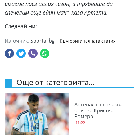
имахме през целия сезон, и трябваше да
спечелим още един мач”, каза Артета.
Следвай ни:
Източник:
Sportal.bg
Към оригиналната статия
Още от категорията...
Aрсенал с неочакван
опит за Кристиан
Ромеро
11:22