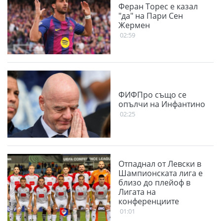
Феран Торес е казал
"да" на Пари Сен
Жермен
02:59
ФИФПро също се
опълчи на Инфантино
02:25
Отпаднал от Левски в
Шампионската лига е
близо до плейоф в
Лигата на
конференциите
01:01