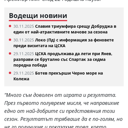
Водещи новини
30.11.2025
Славия триумфира срещу Добруджа в
един от най-атрактивните мачове за сезона
30.11.2025
Локо (Пд) с информация за феновете
преди визитата на ЦСКА
29.11.2025
ЦСКА продължава да лети при Янев,
разправи се брутално със Спартак за седма
поредна победа
29.11.2025
Ботев прекърши Черно море на
Колежа
“Много съм доволен от играта и резултата.
През първото полувреме мисля, че направихме
едно от най-добрите си представяния този
сезон. Резултатът трябваше да е по-голям, но
не го получихме и показахме това, което