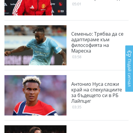
05:01
Семеньо: Трябва да се
адаптираме към
философията на
Мареска
03:58
Подай сигнал
Антонио Нуса сложи
край на спекулациите
за бъдещето си в РБ
Лайпциг
03:35