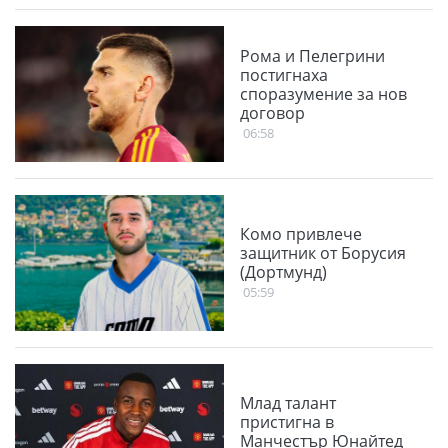
Рома и Пелегрини
постигнаха
споразумение за нов
договор
06:58
Комо привлече
защитник от Борусия
(Дортмунд)
05:59
Млад талант
пристигна в
Манчестър Юнайтед