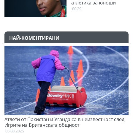
атлетика за юноши
00:29
НАЙ-КОМЕНТИРАНИ
Атлети от Пакистан и Уганда са в неизвестност след
С
Игрите на Британската общност
н
05.08.2026
03