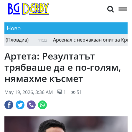
Ново
Пловдив)
Aрсенал с неочакван опит за Кристи
11:22
Артета: Резултатът
трябваше да е по-голям,
нямахме късмет
May 19, 2026, 3:36 AM
1
51