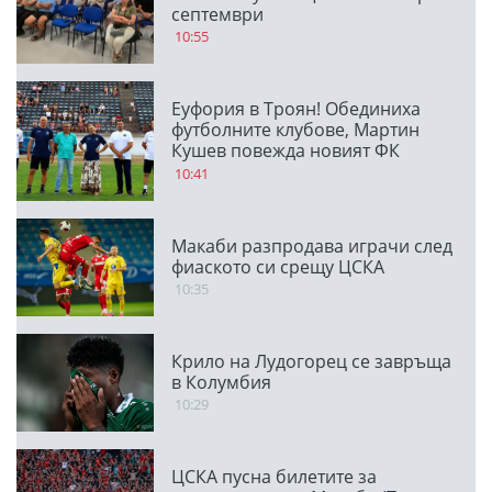
септември
10:55
Еуфория в Троян! Обединиха
футболните клубове, Мартин
Кушев повежда новият ФК
Чавдар
10:41
Макаби разпродава играчи след
фиаското си срещу ЦСКА
10:35
Крило на Лудогорец се завръща
в Колумбия
10:29
ЦСКА пусна билетите за