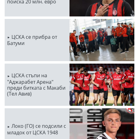
поиска 20 млн. евро
ЦСКА се прибра от
Батуми
ЦСКА стъпи на
"Аджарабет Арена"
преди битката с Макаби
(Тел Авив)
Локо (ГО) се подсили с
младок от ЦСКА 1948