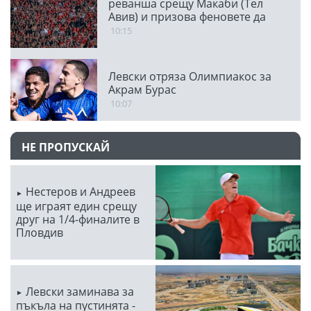
реванша срещу Макаби (Тел
Авив) и призова феновете да
напълнят Националния стадион
10:15
Левски отряза Олимпиакос за
Акрам Бурас
10:07
НЕ ПРОПУСКАЙ
Нестеров и Андреев
ще играят един срещу
друг на 1/4-финалите в
Пловдив
Левски заминава за
пъкъла на пустинята -