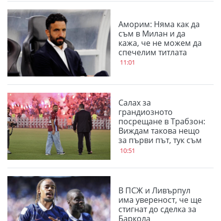
Аморим: Няма как да
съм в Милан и да
кажа, че не можем да
спечелим титлата
11:01
Салах за
грандиозното
посрещане в Трабзон:
Виждам такова нещо
за първи път, тук съм
за трофеи
10:51
В ПСЖ и Ливърпул
има увереност, че ще
стигнат до сделка за
Баркола