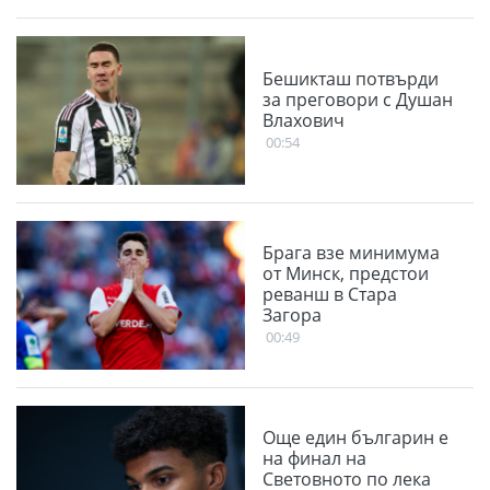
Бешикташ потвърди
за преговори с Душан
Влахович
00:54
Брага взе минимума
от Минск, предстои
реванш в Стара
Загора
00:49
Още един българин е
на финал на
Световното по лека