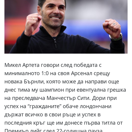
Микел Артета говори след победата с
минималното 1:0 на своя Арсенал срещу
новака Бърнли, която може да направи още
днес тима му шампион при евентуална грешка
на преследвача Манчестър Сити. Дори при
успех на “гражданите” обаче лондончани
държат всичко в свои ръце и успех в
последния кръг ще им донесе първа титла от
Премиър лийг след 22-годишна пауза.