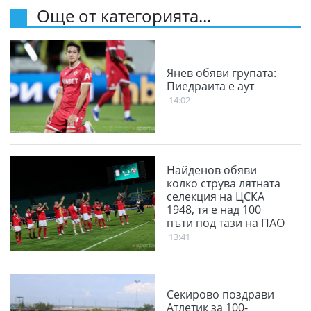
Още от категорията...
Янев обяви групата:
Пиедраита е аут
14:02
Найденов обяви
колко струва лятната
селекция на ЦСКА
1948, тя е над 100
пъти под тази на ПАО
13:41
Секирово поздрави
Атлетик за 100-