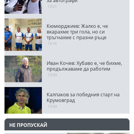
за автографи
13:21
Кюмюрджиев: Жалко е, че
вкарахме три гола, но си
тръгнахме с празни ръце
13:16
Иван Кочев: Хубаво е, че бихме,
продължаваме да работим
13:09
Калпаков за победния старт на
Крумовград
13:04
НЕ ПРОПУСКАЙ