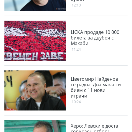
12:10
ЦСКА продаде 10 000
билета за двубоя с
Макаби
11:24
Цветомир Найденов
се радва: Два мача си
бием с 11 нови
играчи
10:24
Херо: Левски е доста
сериозен отбор!