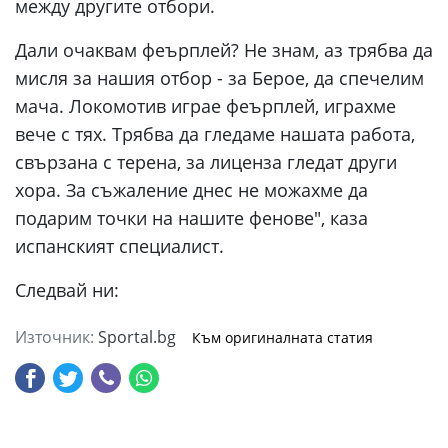
между другите отбори.
Дали очаквам феърплей? Не знам, аз трябва да
мисля за нашия отбор - за Берое, да спечелим
мача. Локомотив играе феърплей, играхме
вече с тях. Трябва да гледаме нашата работа,
свързана с терена, за лиценза гледат други
хора. За съжаление днес не можахме да
подарим точки на нашите фенове", каза
испанският специалист.
Следвай ни:
Източник:
Sportal.bg
Към оригиналната статия