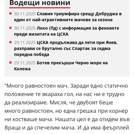
Водещи новини
30.11.2025
Славия триумфира срещу Добруджа в
един от най-атрактивните мачове за сезона
30.11.2025
Локо (Пд) с информация за феновете
преди визитата на ЦСКА
29.11.2025
ЦСКА продължава да лети при Янев,
разправи се брутално със Спартак за седма
поредна победа
29.11.2025
Ботев прекърши Черно море на
Колежа
"Много равностоен мач. Заради едно статично
положение те вкараха гол, на нас ни е трудно
да реализираме. Мисля, че двубоят беше
много равностоен, но една грешка при корнер
ни костваше мача. Нашата цел е да отидем във
Враца и да спечелим мача. И да има феърплей