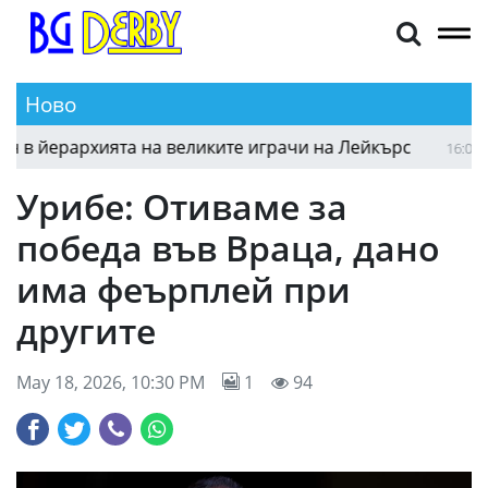
Ново
 йерархията на великите играчи на Лейкърс
Бъ
16:03
Урибе: Отиваме за
победа във Враца, дано
има феърплей при
другите
May 18, 2026, 10:30 PM
1
94