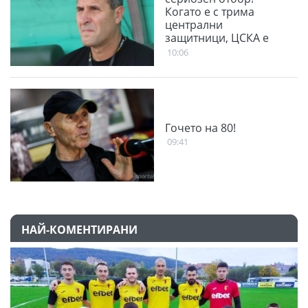
Когато е с трима
централни
защитници, ЦСКА е
много стабилен
10:06
Гочето на 80!
09:41
НАЙ-КОМЕНТИРАНИ