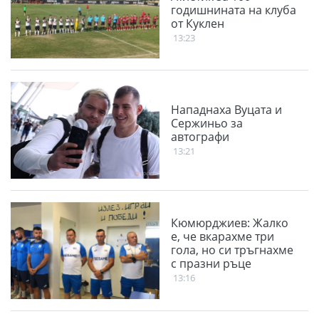
годишнината на клуба
от Куклен
13:23
Нападнаха Вуцата и
Сержиньо за
автографи
13:21
Кюмюрджиев: Жалко
е, че вкарахме три
гола, но си тръгнахме
с празни ръце
13:16