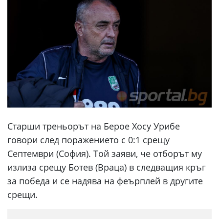
Старши треньорът на Берое Хосу Урибе
говори след поражението с 0:1 срещу
Септември (София). Той заяви, че отборът му
излиза срещу Ботев (Враца) в следващия кръг
за победа и се надява на феърплей в другите
срещи.