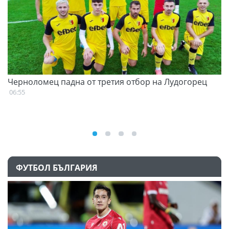
Черноломец падна от третия отбор на Лудогорец
С
н
06:55
07
ФУТБОЛ БЪЛГАРИЯ