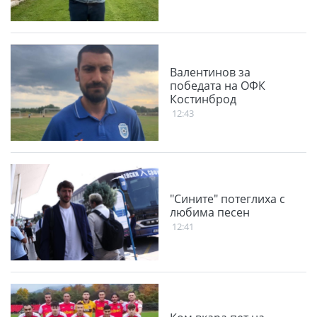
Валентинов за
победата на ОФК
Костинброд
12:43
"Сините" потеглиха с
любима песен
12:41