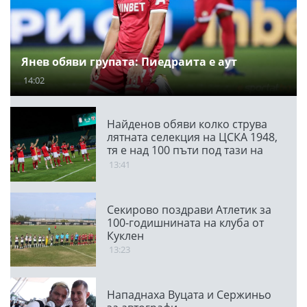
Янев обяви групата: Пиедраита е аут
14:02
Найденов обяви колко струва
лятната селекция на ЦСКА 1948,
тя е над 100 пъти под тази на
ПАО
13:41
Секирово поздрави Атлетик за
100-годишнината на клуба от
Куклен
13:23
Нападнаха Вуцата и Сержиньо