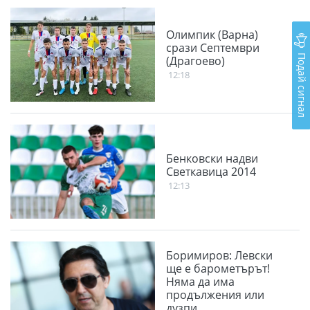
Олимпик (Варна)
срази Септември
Подай сигнал
(Драгоево)
12:18
Бенковски надви
Светкавица 2014
12:13
Боримиров: Левски
ще е барометърът!
Няма да има
продължения или
дузпи