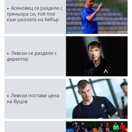
Асеновец се раздели с
треньора си, той пое
към школата на Хебър
Левски се раздели с
директор
Левски постави цена
на Вуцов