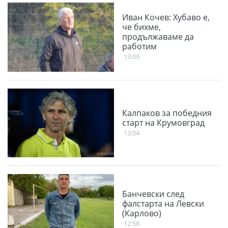
Иван Кочев: Хубаво е,
че бихме,
продължаваме да
работим
13:09
Калпаков за победния
старт на Крумовград
13:04
Банчевски след
фалстарта на Левски
(Карлово)
12:58