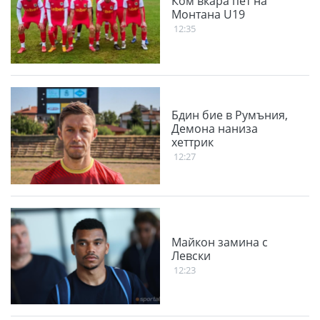
Ком вкара пет на
Монтана U19
12:35
Бдин бие в Румъния,
Демона наниза
хеттрик
12:27
Майкон замина с
Левски
12:23