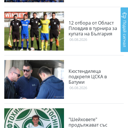
Подай сигнал
12 отбора от Област
Пловдив в турнира за
купата на България
06.08.2026
Кюстендилеца
подкрепя ЦСКА в
Батуми
06.08.2026
"Шейховете"
продължават със