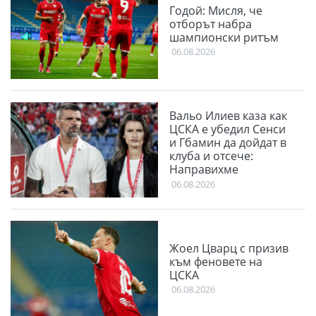
Годой: Мисля, че
отборът набра
шампионски ритъм
06.08.2026
Вальо Илиев каза как
ЦСКА е убедил Сенси
и Гбамин да дойдат в
клуба и отсече:
Направихме
изключителен двубой
06.08.2026
Жоел Цварц с призив
към феновете на
ЦСКА
06.08.2026