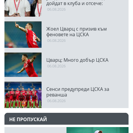
дойдат в клуба и отсече:
Направихме изключителен
06.08.2026
двубой
Жоел Цварц с призив към
феновете на ЦСКА
06.08.2026
Цварц: Много добър ЦСКА
06.08.2026
Сенси предупреди ЦСКА за
реванша
06.08.2026
НЕ ПРОПУСКАЙ