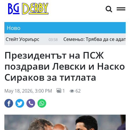
Ново
тейт Уориърс
Семеньо: Трябва да се адаптира
03:58
Президентът на ПСЖ
поздрави Левски и Наско
Сираков за титлата
May 18, 2026, 3:00 PM
1
62