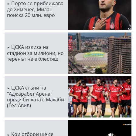
Порто се приближава
до Хименес, Милан
поиска 20 млн. евро
ЦСКА излиза на
стадион за милиони, но
теренът не е блестящ
ЦСКА стъпи на
"Аджарабет Арена"
преди битката с Макаби
(Тел Авив)
Кои отбори ще се