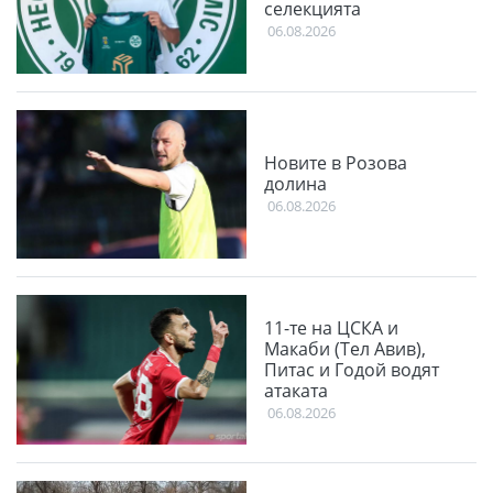
селекцията
06.08.2026
Новите в Розова
долина
06.08.2026
11-те на ЦСКА и
Макаби (Тел Авив),
Питас и Годой водят
атаката
06.08.2026