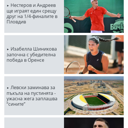
Нестеров и Андреев
ще играят един срещу
друг на 1/4-финалите в
Пловдив
Изабелла Шиникова
започна с убедителна
победа в Оренсе
Левски заминава за
пъкъла на пустинята -
ужасна жега заплашва
“сините”