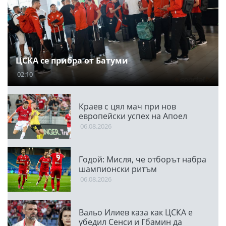
ЦСКА се прибра от Батуми
02:10
Краев с цял мач при нов
европейски успех на Апоел
06.08.2026
Годой: Мисля, че отборът набра
шампионски ритъм
06.08.2026
Вальо Илиев каза как ЦСКА е
убедил Сенси и Гбамин да