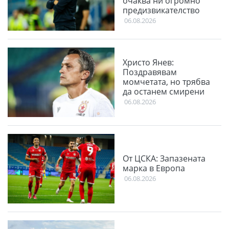
очаква ни огромно
предизвикателство
06.08.2026
Христо Янев:
Поздравявам
момчетата, но трябва
да останем смирени
06.08.2026
От ЦСКА: Запазената
марка в Европа
06.08.2026