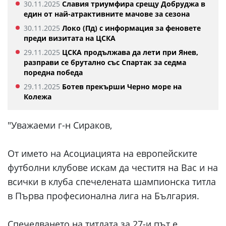
30.11.2025
Славия триумфира срещу Добруджа в
един от най-атрактивните мачове за сезона
30.11.2025
Локо (Пд) с информация за феновете
преди визитата на ЦСКА
29.11.2025
ЦСКА продължава да лети при Янев,
разправи се брутално със Спартак за седма
поредна победа
29.11.2025
Ботев прекърши Черно море на
Колежа
"Уважаеми г-н Сираков,
От името на Асоциацията на европейските
футболни клубове искам да честитя на Вас и на
всички в клуба спечелената шампионска титла
в Първа професионална лига на България.
Спечелването на титлата за 27-и път е