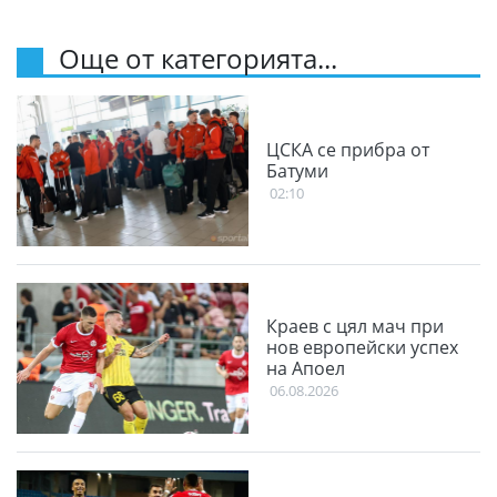
Още от категорията...
ЦСКА се прибра от
Батуми
02:10
Краев с цял мач при
нов европейски успех
на Апоел
06.08.2026