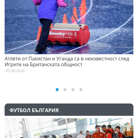
Атлети от Пакистан и Уганда са в неизвестност след
С
Игрите на Британската общност
н
05.08.2026
03
ФУТБОЛ БЪЛГАРИЯ