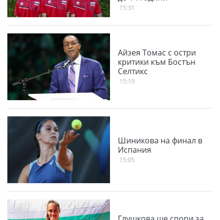
15:31
Айзея Томас с остри
критики към Бостън
Селтикс
15:19
Шиникова на финал в
Испания
15:05
Глушкова ще спори за