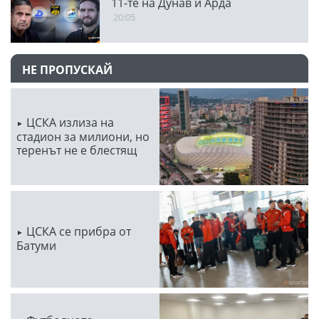
11-те на Дунав и Арда
20:05
НЕ ПРОПУСКАЙ
ЦСКА излиза на
стадион за милиони, но
теренът не е блестящ
ЦСКА се прибра от
Батуми