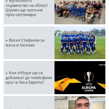
Футболното
първенство на област
Шумен ще започне
през септември
Васил Стефанов за
мача в Хасково
Кои отбори ще се
доближат до плейофния
кръг в Лига Европа?