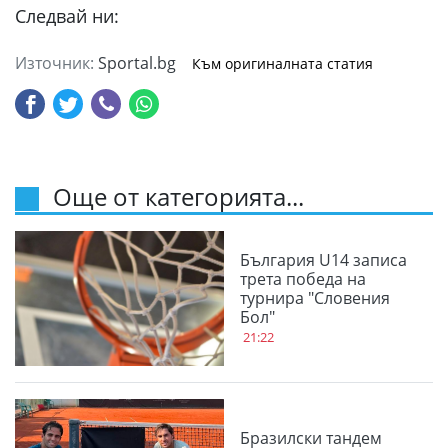
Следвай ни:
Източник:
Sportal.bg
Към оригиналната статия
Още от категорията...
България U14 записа
трета победа на
турнира "Словения
Бол"
21:22
Бразилски тандем