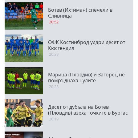
Ботев (Ихтиман) спечели в
Сливница
20:52
ОФК Костинброд удари десет от
Кюстендил
20:39
Марица (Пловдив) и Загорец не
помръднаха нулите
20:23
Десет от дубъла на Ботев
(Пловдив) взеха точките в Бургас
20:19