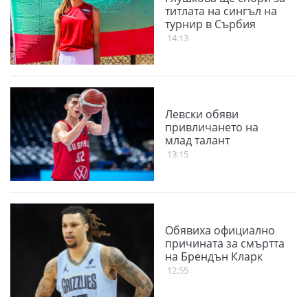
титлата на сингъл на
турнир в Сърбия
14:13
Левски обяви
привличането на
млад талант
13:15
Обявиха официално
причината за смъртта
на Брендън Кларк
12:55