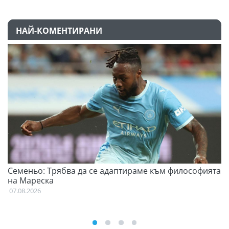
НАЙ-КОМЕНТИРАНИ
Семеньо: Трябва да се адаптираме към философията
Ф
на Мареска
07
07.08.2026