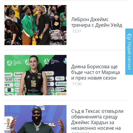
ЛеБрон Джеймс
тренира с Дуейн Уейд
12:31
Подай сигнал
Дияна Борисова ще
бъде част от Марица
и през новия сезон
11:36
Съд в Тексас отхвърли
обвиненията срещу
Джеймс Хардън за
незаконно носене на