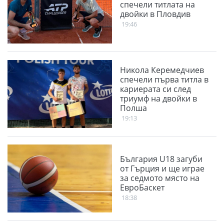
спечели титлата на
двойки в Пловдив
19:46
Никола Керемедчиев
спечели първа титла в
кариерата си след
триумф на двойки в
Полша
19:13
България U18 загуби
от Гърция и ще играе
за седмото място на
ЕвроБаскет
18:38