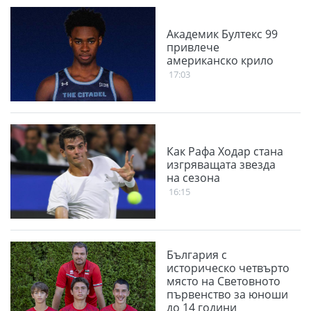
Академик Бултекс 99
привлече
американско крило
17:03
Как Рафа Ходар стана
изгряващата звезда
на сезона
16:15
България с
историческо четвърто
място на Световното
първенство за юноши
до 14 години