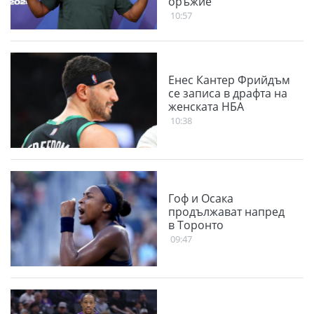
оръжие
10:57
Енес Кантер Фрийдъм
се записа в драфта на
женската НБА
10:38
Гоф и Осака
продължават напред
в Торонто
09:47