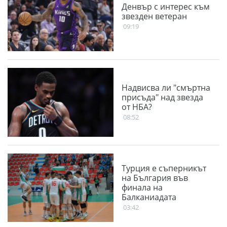
Денвър с интерес към
звезден ветеран
09:19
Надвисва ли "смъртна
присъда" над звезда
от НБА?
08:52
Турция е съперникът
на България във
финала на
Балканиадата
03:42