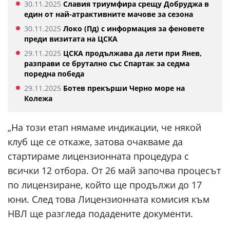
30.11.2025
Славия триумфира срещу Добруджа в
един от най-атрактивните мачове за сезона
30.11.2025
Локо (Пд) с информация за феновете
преди визитата на ЦСКА
29.11.2025
ЦСКА продължава да лети при Янев,
разправи се брутално със Спартак за седма
поредна победа
29.11.2025
Ботев прекърши Черно море на
Колежа
„На този етап нямаме индикации, че някой
клуб ще се откаже, затова очакваме да
стартираме лицензионната процедура с
всички 12 отбора. От 26 май започва процесът
по лицензиране, който ще продължи до 17
юни. След това Лицензионната комисия към
НВЛ ще разгледа подадените документи.