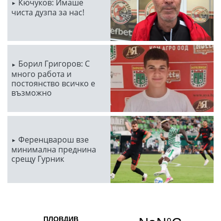
Кючуков: Имаше
чиста дузпа за нас!
Борил Григоров: С
много работа и
постоянство всичко е
възможно
Ференцварош взе
минимална преднина
срещу Гурник