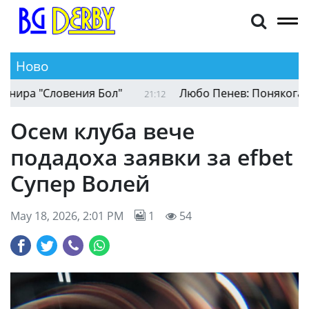
Ново
България U14 записа трета победа на турнира 
21:22
Осем клуба вече
подадоха заявки за efbet
Супер Волей
May 18, 2026, 2:01 PM
1
54