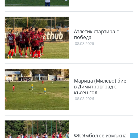
Атлетик стартира с
победа
08.08.2026
Марица (Милево) бие
в Димитровград с
късен гол
08.08.2026
ФК Ямбол се измъкна