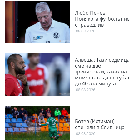
Любо Пенев:
Понякога футболът не
справедлив
08.08.2026
Алвеша: Тази седмица
сме на две
тренировки, казах на
момчетата да не губят
до 40-ата минута
08.08.2026
Ботев (Ихтиман)
спечели в Сливница
08.08.2026