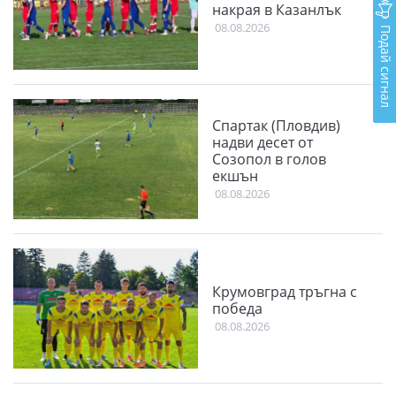
накрая в Казанлък
08.08.2026
Подай сигнал
Спартак (Пловдив)
надви десет от
Созопол в голов
екшън
08.08.2026
Крумовград тръгна с
победа
08.08.2026