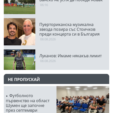
06:16
Пуерториканска музикална
звезда позира със Стоичков
преди концерта си в България
08.08.2026
Луканов: Имаме някакъв лимит
08.08.2026
НЕ ПРОПУСКАЙ
Футболното
първенство на област
Шумен ще започне
през септември