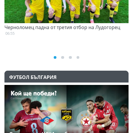
Черноломец падна от третия отбор на Лудогорец
С
н
06:55
07
ФУТБОЛ БЪЛГАРИЯ