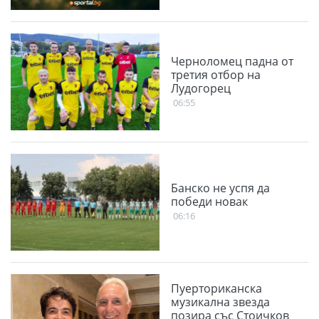
Черноломец падна от
третия отбор на
Лудогорец
06:55
Банско не успя да
победи новак
06:16
Пуерториканска
музикална звезда
позира със Стоичков