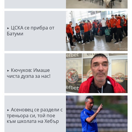
ЦСКА се прибра от
Батуми
Кючуков: Имаше
чиста дузпа за нас!
Асеновец се раздели с
треньора си, той пое
към школата на Хебър