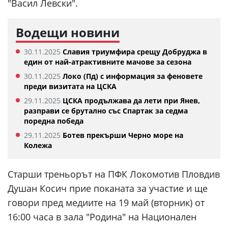
"Васил Левски".
Водещи новини
30.11.2025
Славия триумфира срещу Добруджа в
един от най-атрактивните мачове за сезона
30.11.2025
Локо (Пд) с информация за феновете
преди визитата на ЦСКА
29.11.2025
ЦСКА продължава да лети при Янев,
разправи се брутално със Спартак за седма
поредна победа
29.11.2025
Ботев прекърши Черно море на
Колежа
Старши треньорът на ПФК Локомотив Пловдив
Душан Косич прие поканата за участие и ще
говори пред медиите на 19 май (вторник) от
16:00 часа в зала "Родина" на Национален