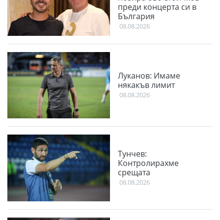
преди концерта си в
България
08.08.2026
Луканов: Имаме
някакъв лимит
08.08.2026
Тунчев:
Контролирахме
срещата
08.08.2026