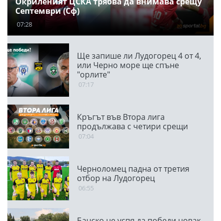
Окриленият ЦСКА трябва да внимава срещу
Септември (Сф)
07:28
Ще запише ли Лудогорец 4 от 4,
или Черно море ще спъне
"орлите"
07:17
Кръгът във Втора лига
продължава с четири срещи
07:04
Черноломец падна от третия
отбор на Лудогорец
06:55
Банско не успя да победи новак