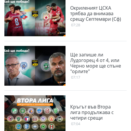
Окриленият ЦСКА
трябва да внимава
срещу Септември (Сф)
07:28
Ще запише ли
Лудогорец 4 от 4, или
Черно море ще спъне
"орлите"
07:17
Кръгът във Втора
лига продължава с
четири срещи
07:04