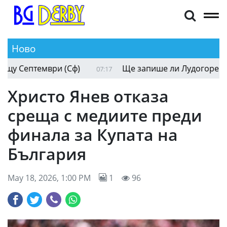
Ново
Окриленият ЦСКА трябва да внимава срещу Сеп
07:28
Христо Янев отказа
среща с медиите преди
финала за Купата на
България
May 18, 2026, 1:00 PM
1
96