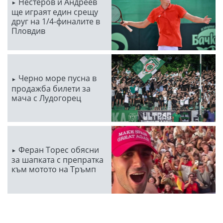
Нестеров и Андреев
ще играят един срещу
друг на 1/4-финалите в
Пловдив
Черно море пусна в
продажба билети за
мача с Лудогорец
Феран Торес обясни
за шапката с препратка
към мотото на Тръмп