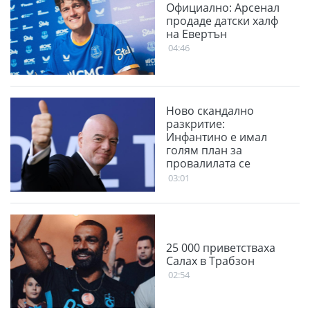
Официално: Арсенал
продаде датски халф
на Евертън
04:46
Ново скандално
разкритие:
Инфантино е имал
голям план за
провалилата се
Суперлига
03:01
25 000 приветстваха
Салах в Трабзон
02:54