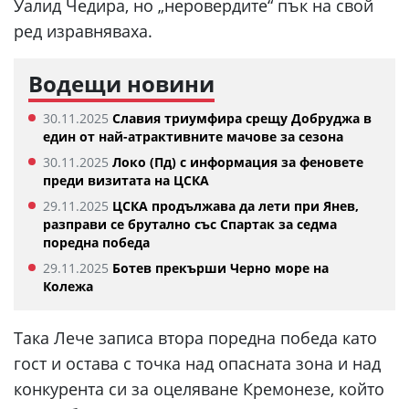
Уалид Чедира, но „неровердите“ пък на свой
ред изравняваха.
Водещи новини
30.11.2025
Славия триумфира срещу Добруджа в
един от най-атрактивните мачове за сезона
30.11.2025
Локо (Пд) с информация за феновете
преди визитата на ЦСКА
29.11.2025
ЦСКА продължава да лети при Янев,
разправи се брутално със Спартак за седма
поредна победа
29.11.2025
Ботев прекърши Черно море на
Колежа
Така Лече записа втора поредна победа като
гост и остава с точка над опасната зона и над
конкурента си за оцеляване Кремонезе, който