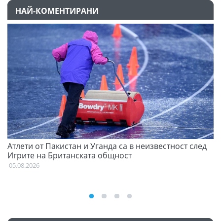
НАЙ-КОМЕНТИРАНИ
Атлети от Пакистан и Уганда са в неизвестност след
Д
Игрите на Британската общност
05
05.08.2026