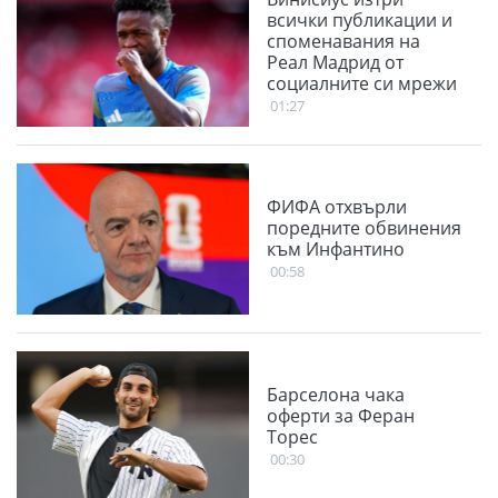
всички публикации и
споменавания на
Реал Мадрид от
социалните си мрежи
01:27
ФИФА отхвърли
поредните обвинения
към Инфантино
00:58
Барселона чака
оферти за Феран
Торес
00:30