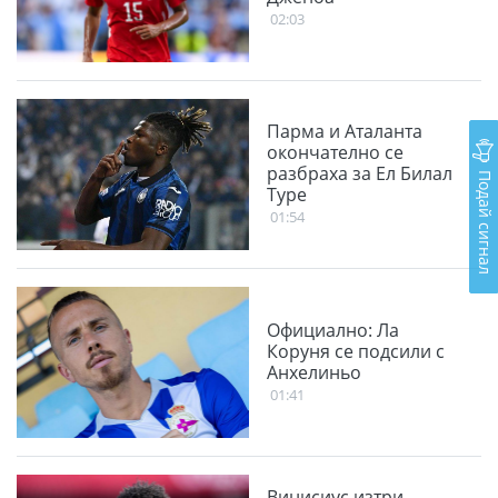
02:03
Парма и Аталанта
окончателно се
разбраха за Ел Билал
Подай сигнал
Туре
01:54
Официално: Ла
Коруня се подсили с
Анхелиньо
01:41
Винисиус изтри