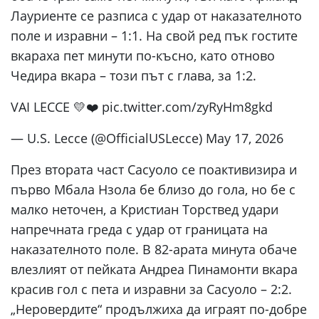
Лауриенте се разписа с удар от наказателното
поле и изравни – 1:1. На свой ред пък гостите
вкараха пет минути по-късно, като отново
Чедира вкара – този път с глава, за 1:2.
VAI LECCE 💛❤️ pic.twitter.com/zyRyHm8gkd
— U.S. Lecce (@OfficialUSLecce) May 17, 2026
През втората част Сасуоло се поактивизира и
първо Мбала Нзола бе близо до гола, но бе с
малко неточен, а Кристиан Торствед удари
напречната греда с удар от границата на
наказателното поле. В 82-арата минута обаче
влезлият от пейката Андреа Пинамонти вкара
красив гол с пета и изравни за Сасуоло – 2:2.
„Неровердите“ продължиха да играят по-добре