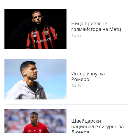
Ница привлече
голмайстора на Метц
02:22
Интер изпуска
Ромеро
02:16
Швейцарски
национал е сигурен за
Дженоа