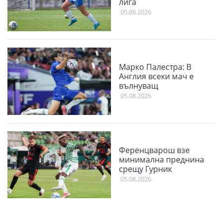
лига
05.08.2026
Марко Палестра: В
Англия всеки мач е
вълнуващ
05.08.2026
Ференцварош взе
минимална преднина
срещу Гурник
05.08.2026