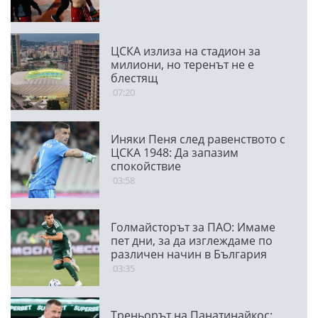
ЦСКА излиза на стадион за
милиони, но теренът не е
блестящ
07:20
Иняки Пеня след равенството с
ЦСКА 1948: Да запазим
спокойствие
03:58
Голмайсторът за ПАО: Имаме
пет дни, за да изглеждаме по
различен начин в България
03:35
Треньорът на Панатинайкос: