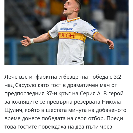
Лече взе инфарктна и безценна победа с 3:2
над Сасуоло като гост в драматичен мач от
предпоследния 37-и кръг на Серия А. В герой
за южняците се превърна резервата Никола
Щулич, който в шестата минута на добавеното
време донесе победата на своя отбор. Преди
това гостите повеждаха на два пъти чрез