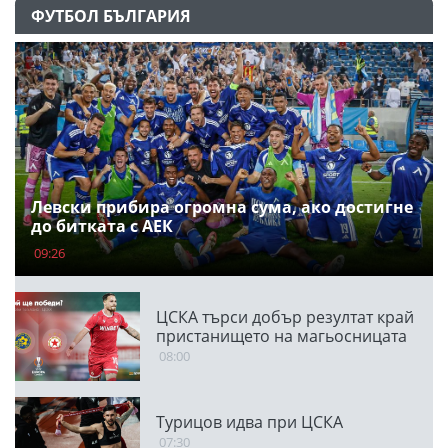
ФУТБОЛ БЪЛГАРИЯ
Левски прибира огромна сума, ако достигне
до битката с АЕК
09:26
ЦСКА търси добър резултат край
пристанището на магьосницата
08:00
Турицов идва при ЦСКА
07:30