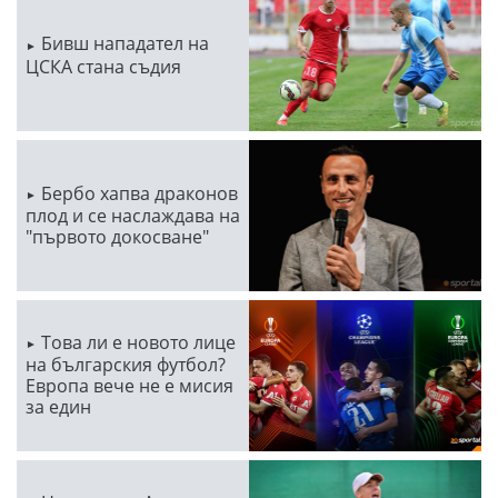
Бивш нападател на
ЦСКА стана съдия
Бербо хапва драконов
плод и се наслаждава на
"първото докосване"
Това ли е новото лице
на българския футбол?
Европа вече не е мисия
за един