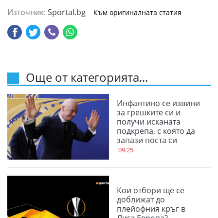
Източник:
Sportal.bg
Към оригиналната статия
Още от категорията...
Инфантино се извини
за грешките си и
получи исканата
подкрепа, с която да
запази поста си
09:25
Кои отбори ще се
доближат до
плейофния кръг в
Лига Европа?