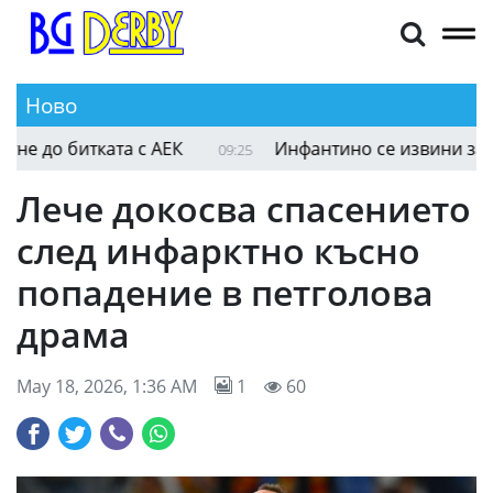
Ново
Левски прибира огромна сума, ако достигне до 
09:26
Лече докосва спасението
след инфарктно късно
попадение в петголова
драма
May 18, 2026, 1:36 AM
1
60