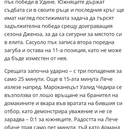
пък победи в Удине. Южняците държат
съдбата си в своите ръце и последния кръг ще
имат наглед постижимата задача да търсят
задължителна победа срещу доиграващия
сезона Дженоа, за да са сигурни за мястото си
в елита. Сасуоло пък записа втора поредна
загуба и остава на 11-а позиция, като не може
да бъде изместен от нея.
Срещата започна ударно – с три попадения за
само 25 минути. Още в 15-ата минута Лече
излезе напред. Мароканецът Уалид Чедира се
възползва от лошо връщане на бранител на
домакините и вкара във вратата на бившия си
отбор, като демонстрира уважение и не се
зарадва – 0:1 за южняците. Радостта на Лече
обаче трая само пет минути, тъй като Арманд