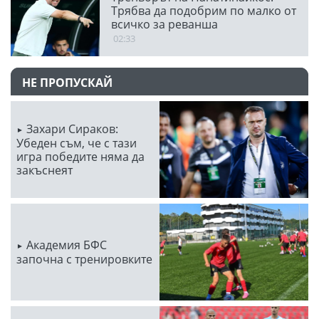
Трябва да подобрим по малко от
всичко за реванша
02:33
НЕ ПРОПУСКАЙ
Захари Сираков:
Убеден съм, че с тази
игра победите няма да
закъснеят
Академия БФС
започна с тренировките