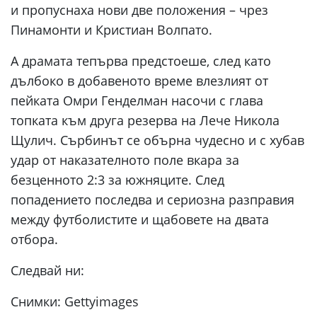
и пропуснаха нови две положения – чрез
Пинамонти и Кристиан Волпато.
А драмата тепърва предстоеше, след като
дълбоко в добавеното време влезлият от
пейката Омри Генделман насочи с глава
топката към друга резерва на Лече Никола
Щулич. Сърбинът се обърна чудесно и с хубав
удар от наказателното поле вкара за
безценното 2:3 за южняците. След
попадението последва и сериозна разправия
между футболистите и щабовете на двата
отбора.
Следвай ни:
Снимки: Gettyimages