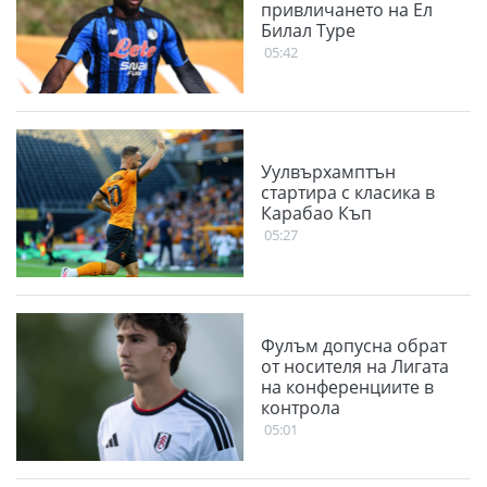
привличането на Ел
Билал Туре
05:42
Уулвърхамптън
стартира с класика в
Карабао Къп
05:27
Фулъм допусна обрат
от носителя на Лигата
на конференциите в
контрола
05:01