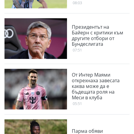
футбола
08:03
Президентът на
Байерн с критики към
другите отбори от
Бундеслигата
07:51
От Интер Маями
открехнаха завесата
каква може да е
бъдещата роля на
Меси в клуба
05:51
Парма обяви