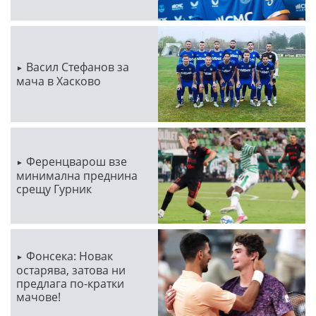
Васил Стефанов за
мача в Хасково
Ференцварош взе
минимална преднина
срещу Гурник
Фонсека: Новак
остарява, затова ни
предлага по-кратки
мачове!