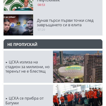
Нефтохимик
08:53
Дунав търси първи точки след
завръщането си в елита
07:29
НЕ ПРОПУСКАЙ
ЦСКА излиза на
стадион за милиони, но
теренът не е блестящ
ЦСКА се прибра от
Батуми