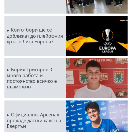
Кои отбори ще се
доближат до плейофния
кръг в Лига Европа?
Борил Григоров: С
много работа и
постоянство всичко е
възможно
Официално: Арсенал
продаде датски халф на
Евертън