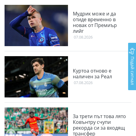
Мудрик може и да
отиде временно в
новак от Премиър
лийг
07.08.2026
Подай сигнал
Куртоа отново е
наличен за Реал
07.08.2026
За трети път това лято
Ковънтру счупи
рекорда си за входящ
трансфер