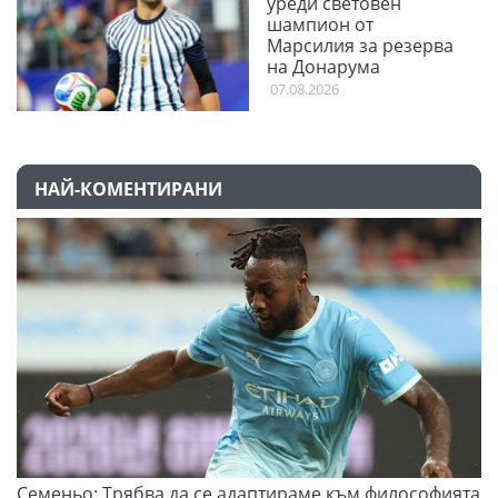
уреди световен
шампион от
Марсилия за резерва
на Донарума
07.08.2026
НАЙ-КОМЕНТИРАНИ
Семеньо: Трябва да се адаптираме към философията
Ф