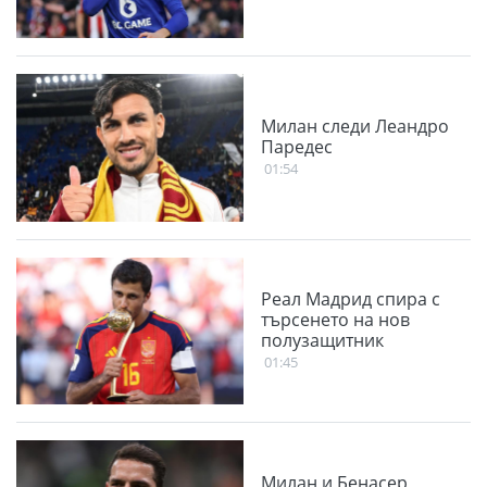
Милан следи Леандро
Паредес
01:54
Реал Мадрид спира с
търсенето на нов
полузащитник
01:45
Милан и Бенасер