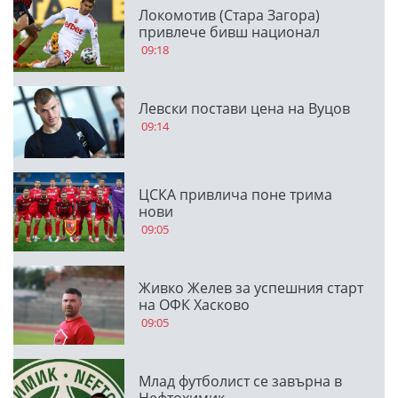
Локомотив (Стара Загора)
привлече бивш национал
09:18
Левски постави цена на Вуцов
09:14
ЦСКА привлича поне трима
нови
09:05
Живко Желев за успешния старт
на ОФК Хасково
09:05
Млад футболист се завърна в