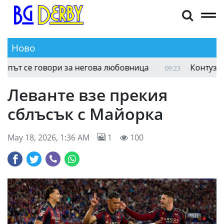
Ново
ът се говори за негова любовница
Контузиите 
09:23
Леванте взе прекия
сблъсък с Майорка
May 18, 2026, 1:36 AM
1
100