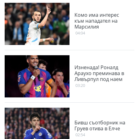
Комо има интерес
към нападател на
Марсилия
04:04
Изненада! Роналд
Араухо преминава в
Ливърпул под наем
03:20
Бивш съотборник на
Груев отива в Елче
02:54