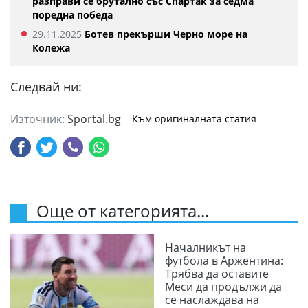
разправи се брутално със Спартак за седма
поредна победа
29.11.2025
Ботев прекърши Черно море на
Колежа
Следвай ни:
Източник:
Sportal.bg
Към оригиналната статия
Още от категорията...
Началникът на
футбола в Аржентина:
Трябва да оставите
Меси да продължи да
се наслаждава на