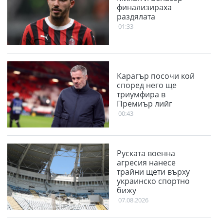
финализираха
раздялата
01:33
Карагър посочи кой
според него ще
триумфира в
Премиър лийг
00:43
Руската военна
агресия нанесе
трайни щети върху
украинско спортно
бижу
07.08.2026