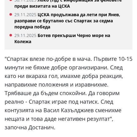
преди визитата на ЦСКА
29.11.2025
ЦСКА продължава да лети при Янев,
разправи се брутално със Спартак за седма
поредна победа
29.11.2025
Ботев прекърши Черно море на
Колежа
"Спартак влезе по-добре в мача. Първите 10-15
минути не бяхме добре организирани. След
като ни вкараха гол, имахме добра реакция,
направихме положения и изравнихме.
Трябваше да бъдем спокойни. Да говорим
реално - Спартак играе под натиск. След
контузията на Васил Казълджиев сменихме
нещата и това даде негативен резултат",
започна Достанич.