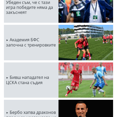
Убеден съм, че с тази
игра победите няма да
закъснеят
Академия БФС
започна с тренировките
Бивш нападател на
ЦСКА стана съдия
Бербо хапва драконов