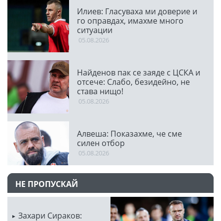
Илиев: Гласуваха ми доверие и
го оправдах, имахме много
ситуации
05.08.2026
Найденов пак се заяде с ЦСКА и
отсече: Слабо, безидейно, не
става нищо!
05.08.2026
Алвеша: Показахме, че сме
силен отбор
05.08.2026
НЕ ПРОПУСКАЙ
Захари Сираков: