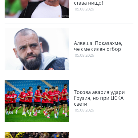
става нищо!
05.08.2026
Алвеша: Показахме,
че сме силен отбор
05.08.2026
Токова авария удари
Грузия, но при ЦСКА
свети
05.08.2026