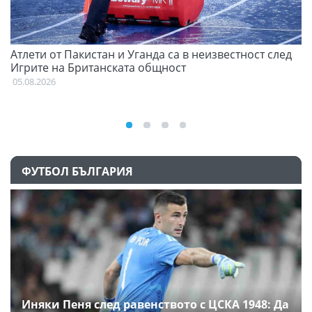
Атлети от Пакистан и Уганда са в неизвестност след
Д
Игрите на Британската общност
05
05.08.2026
ФУТБОЛ БЪЛГАРИЯ
Иняки Пеня след равенството с ЦСКА 1948: Да