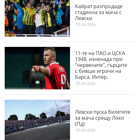
Кайрат разпродаде
стадиона за мача с
Левски
05.08.2026
11-те на ПАО и ЦСКА
1948, изненада при
"червените", гърците
с бивши играчи на
Барса, Интер,
Ливърпул и Ман
05.08.2026
Юнайтед
Левски пуска билетите
за мача срещу Локо
(Пд)
05.08.2026