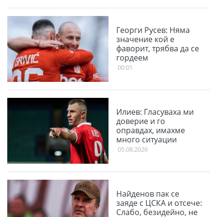
Георги Русев: Няма
значение кой е
фаворит, трябва да се
гордеем
00:01
Илиев: Гласуваха ми
доверие и го
оправдах, имахме
много ситуации
05.08.2026
Найденов пак се
заяде с ЦСКА и отсече:
Слабо, безидейно, не