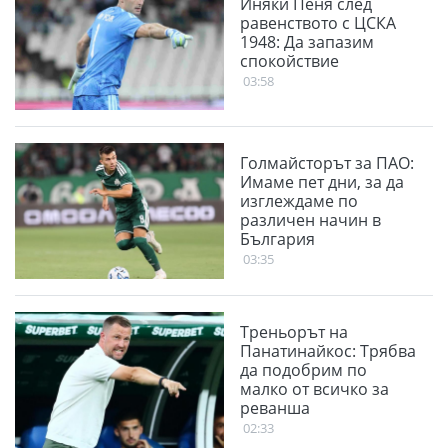
Иняки Пеня след
равенството с ЦСКА
1948: Да запазим
спокойствие
03:58
Голмайсторът за ПАО:
Имаме пет дни, за да
изглеждаме по
различен начин в
България
03:35
Треньорът на
Панатинайкос: Трябва
да подобрим по
малко от всичко за
реванша
02:33