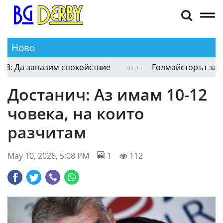
Ново
 Да запазим спокойствие
Голмайсторът за ПАО:
03:35
Достанич: Аз имам 10-12
човека, на които
разчитам
May 10, 2026, 5:08 PM
1
112