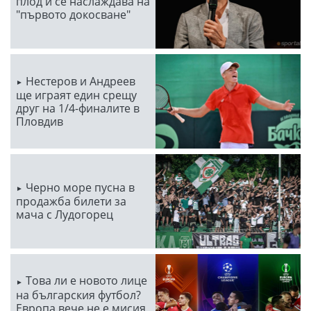
плод и се наслаждава на
"първото докосване"
Нестеров и Андреев
ще играят един срещу
друг на 1/4-финалите в
Пловдив
Черно море пусна в
продажба билети за
мача с Лудогорец
Това ли е новото лице
на българския футбол?
Европа вече не е мисия