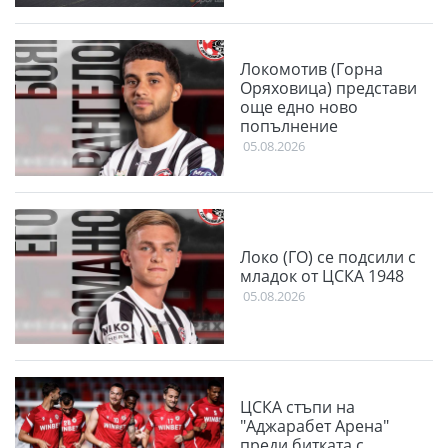
Локомотив (Горна
Оряховица) представи
още едно ново
попълнение
05.08.2026
Локо (ГО) се подсили с
младок от ЦСКА 1948
05.08.2026
ЦСКА стъпи на
"Аджарабет Арена"
преди битката с