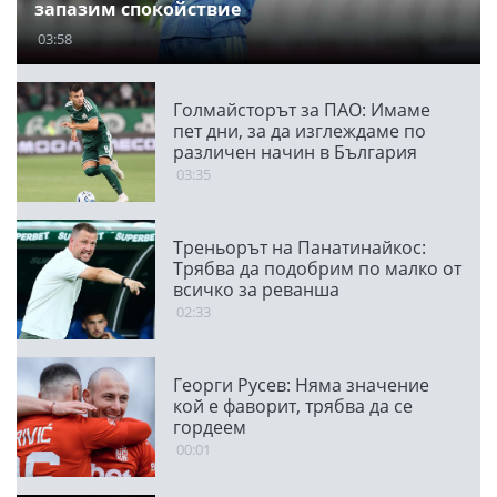
запазим спокойствие
03:58
Голмайсторът за ПАО: Имаме
пет дни, за да изглеждаме по
различен начин в България
03:35
Треньорът на Панатинайкос:
Трябва да подобрим по малко от
всичко за реванша
02:33
Георги Русев: Няма значение
кой е фаворит, трябва да се
гордеем
00:01