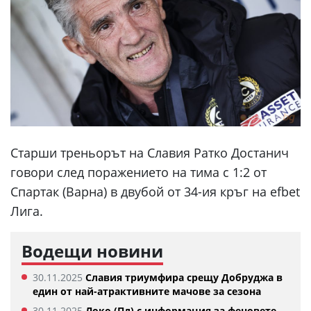
Старши треньорът на Славия Ратко Достанич
говори след поражението на тима с 1:2 от
Спартак (Варна) в двубой от 34-ия кръг на efbet
Лига.
Водещи новини
30.11.2025
Славия триумфира срещу Добруджа в
един от най-атрактивните мачове за сезона
30.11.2025
Локо (Пд) с информация за феновете