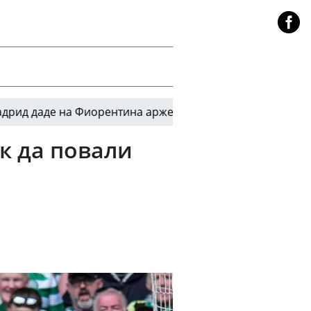
 на Фиорентина аржентински талант, за който пръсна н
к да повали