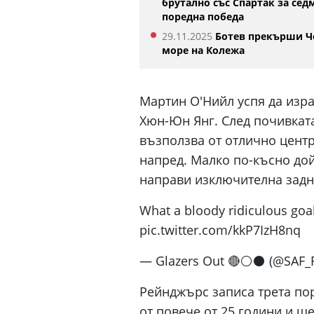
брутално със Спартак за сед
поредна победа
29.11.2025
Ботев прекърши Ч
море на Колежа
Мартин О'Нийл успя да изра
Хюн-Юн Янг. След почивката
възползва от отлично центр
напред. Малко по-късно до
направи изключителна задн
What a bloody ridiculous go
pic.twitter.com/kkP7IzH8nq
— Glazers Out 🔴⚪️⚫️ (@SAF_F
Рейнджърс записа трета пор
от повече от 25 години и щ