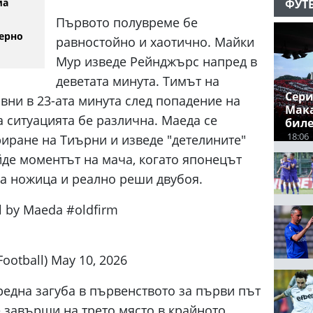
ма
ФУТ
Първото полувреме бе
ерно
равностойно и хаотично. Майки
Мур изведе Рейнджърс напред в
деветата минута. Тимът на
Сери
вни в 23-ата минута след попадение на
Мака
 ситуацията бе различна. Маеда се
бил
18:06
иране на Тиърни и изведе "детелините"
йде моментът на мача, когато японецът
а ножица и реално реши двубоя.
al by Maeda #oldfirm
ootball) May 10, 2026
една загуба в първенството за първи път
е завърши на трето място в крайното