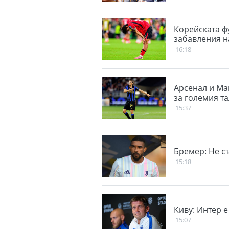
Корейската ф
забавления н
16:18
Арсенал и Ма
за големия т
15:37
Бремер: Не с
15:18
Киву: Интер 
15:07