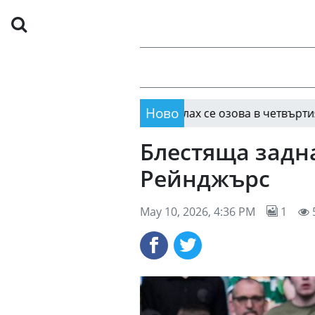
Ново
Как Мохамед Салах се озова в четвъртия най-гол
18:31
Блестяща задн
Рейнджърс
May 10, 2026, 4:36 PM
1