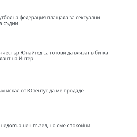
утболна федерация плащала за сексуални
а съдии
нчестър Юнайтед са готови да влязат в битка
алант на Интер
ъм искал от Ювентус да ме продаде
е недовършен пъзел, но сме спокойни