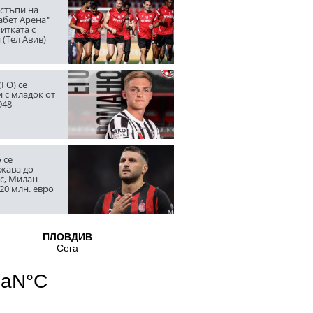
стъпи на
абет Арена"
итката с
(Тел Авив)
ГО) се
 с младок от
948
 се
жава до
с, Милан
20 млн. евро