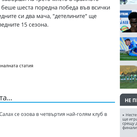
а беше шеста поредна победа във всички
едните си два мача, "детелините" ще
ледните 15 сезона.
налната статия
а...
НЕ 
Салах се озова в четвъртия най-голям клуб в
Несте
ще игр
срещу д
финали