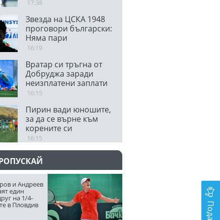
17:38
Звезда на ЦСКА 1948
проговори български:
Няма пари
16:19
Вратар си тръгна от
Добруджа заради
неизплатени заплати
16:15
Пирин вади юношите,
за да се върне към
корените си
16:15
ПРОПУСКАЙ
ров и Андреев
аят един
руг на 1/4-
те в Пловдив