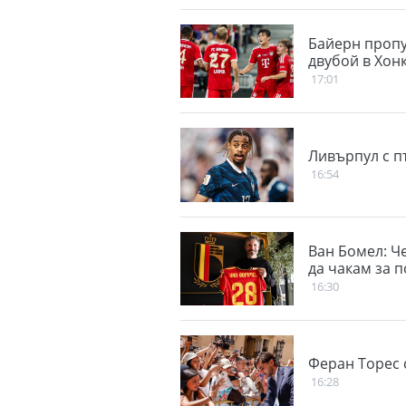
Байерн пропу
двубой в Хон
17:01
Ливърпул с п
16:54
Ван Бомел: Ч
да чакам за 
16:30
Феран Торес 
16:28