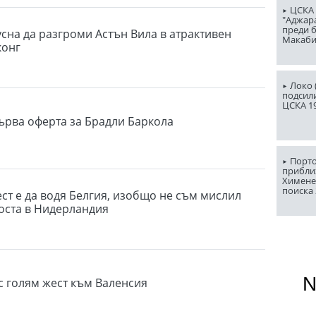
ЦСКА 
"Аджар
преди б
сна да разгроми Астън Вила в атрактивен
Макаби 
конг
Локо (
подсили
ЦСКА 1
ърва оферта за Брадли Баркола
Порто
прибли
Химене
поиска 
ест е да водя Белгия, изобщо не съм мислил
поста в Нидерландия
с голям жест към Валенсия