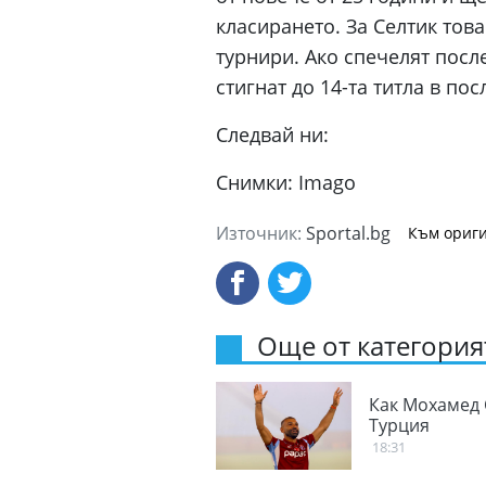
класирането. За Селтик тов
турнири. Ако спечелят посл
стигнат до 14-та титла в пос
Следвай ни:
Снимки: Imago
Източник:
Sportal.bg
Към ориги
Още от категорият
Как Мохамед 
Турция
18:31