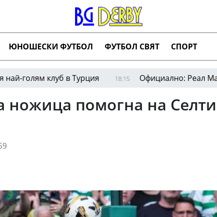
ЮНОШЕСКИ ФУТБОЛ
ФУТБОЛ СВЯТ
СПОРТ
ям клуб в Турция
Официално: Реал Мадрид даде
18:15
а ножица помогна на Селти
59