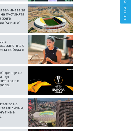
Подай сигнал
и заминава за
 на пустинята
а жега
ва “сините”
лла
ва започна с
елна победа в
тбори ще се
ат до
ния кръг в
вропа?
излиза на
 за милиони,
нът не е
щ