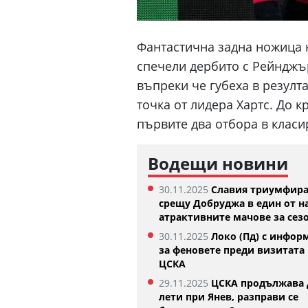
Фантастична задна ножица 
спечели дербито с Рейнджърс
въпреки че губеха в резулта
точка от лидера Хартс. До к
първите два отбора в класи
Водещи новини
30.11.2025
Славия триумфир
срещу Добруджа в един от н
Денвър Нъгетс взе звезда от
Феран Торес е
атрактивните мачове за сез
Евролигата
Жермен
05.08.2026
02:59
30.11.2025
Локо (Пд) с инфор
за феновете преди визитата 
ЦСКА
29.11.2025
ЦСКА продължава 
лети при Янев, разправи се