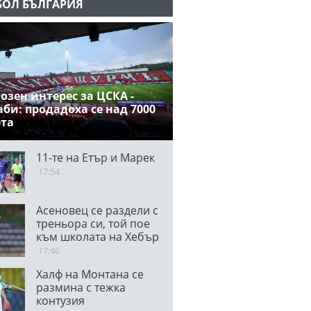
БОЛ БЪЛГАРИЯ
озен интерес за ЦСКА -
би: продадоха се над 7000
ета
11-те на Етър и Марек
17:54
Асеновец се раздели с
треньора си, той пое
към школата на Хебър
17:46
Халф на Монтана се
размина с тежка
контузия