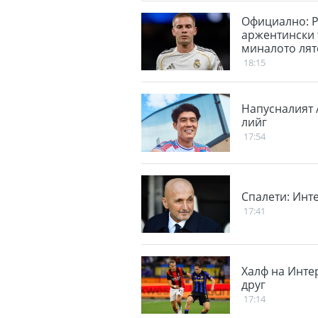
Официално: Р
аржентински 
миналото лят
18:15
Напусналият 
лийг
17:54
Спалети: Инте
17:41
Халф на Инте
друг
17:14