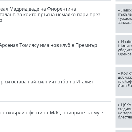
еал Мадрид даде на Фиорентина
Левск
талант, за който пръсна немалко пари през
пъкъла
- ужасн
о
заплаш
Изабе
Арсенал Томиясу има нов клуб в Премиър
Шинико
убедит
Оренсе
Кои о
доближ
р си остава най-силният отбор в Италия
плейоф
Лига Е
ЦСКА 
стадион
р отхвърли оферти от МЛС, приоритетът му е
но тере
блестя