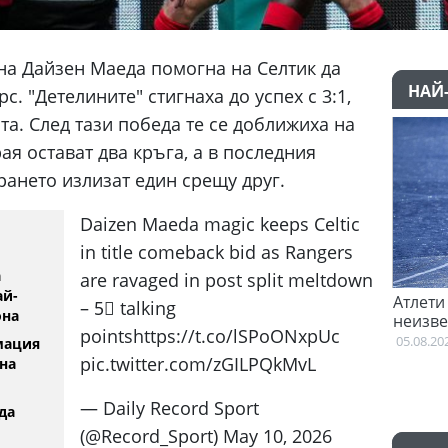
на Дайзен Маеда помогна на Селтик да
НАЙ
. "Детелините" стигнаха до успех с 3:1,
та. След тази победа те се доближиха на
рая остават два кръга, а в последния
рането излизат един срещу друг.
Daizen Maeda magic keeps Celtic
in title comeback bid as Rangers
а
are ravaged in post split meltdown
ай-
 казал "да" на Пари Сен
Атлети от Пакистан и Уганда са 
– 5⃣ talking
она
неизвестност след Игрите на
pointshttps://t.co/lSPoONxpUc
Британската общност
05.08.2026
мация
pic.twitter.com/zGILPQkMvL
на
— Daily Record Sport
да
(@Record_Sport) May 10, 2026