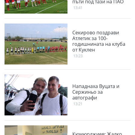
пъти под тази на ПАО
13:41
Секирово поздрави
Атлетик за 100-
годишнината на клуба
от Куклен
13:23
Нападнаха Вуцата и
Сержиньо за
автографи
13:21
Кюмюрджиев: Жалко