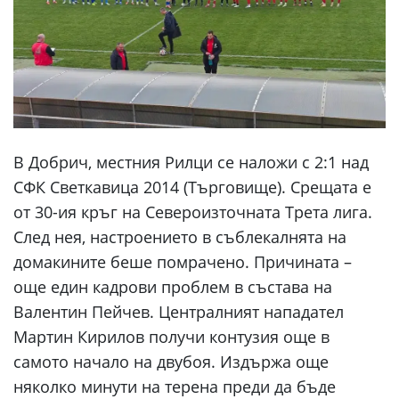
В Добрич, местния Рилци се наложи с 2:1 над
СФК Светкавица 2014 (Търговище). Срещата е
от 30-ия кръг на Североизточната Трета лига.
След нея, настроението в съблекалнята на
домакините беше помрачено. Причината –
още един кадрови проблем в състава на
Валентин Пейчев. Централният нападател
Мартин Кирилов получи контузия още в
самото начало на двубоя. Издържа още
няколко минути на терена преди да бъде