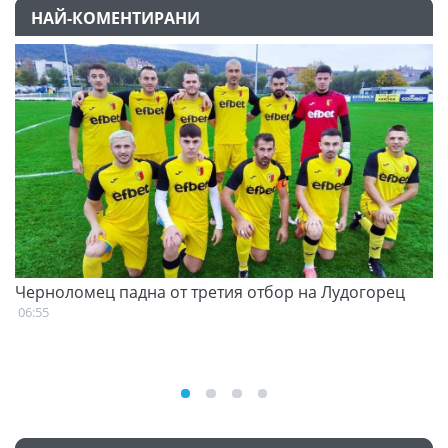
НАЙ-КОМЕНТИРАНИ
Черноломец падна от третия отбор на Лудогорец
С
н
06:55
07