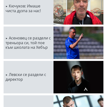
Кючуков: Имаше
чиста дузпа за нас!
Асеновец се раздели с
треньора си, той пое
към школата на Хебър
Левски се раздели с
директор