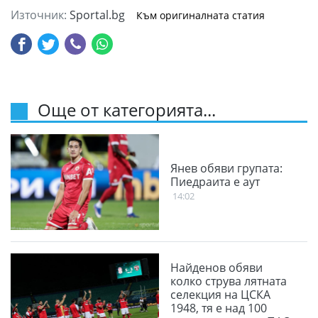
Източник:
Sportal.bg
Към оригиналната статия
Още от категорията...
Янев обяви групата:
Пиедраита е аут
14:02
Найденов обяви
колко струва лятната
селекция на ЦСКА
1948, тя е над 100