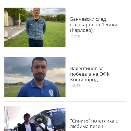
Банчевски след
фалстарта на Левски
(Карлово)
12:58
Валентинов за
победата на ОФК
Костинброд
12:43
"Сините" потеглиха с
любима песен