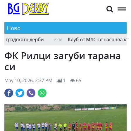
Ново
радското дерби
Клуб от МЛС се насочва към Мо
15:36
ФК Рилци загуби тарана
си
May 10, 2026, 2:37 PM
1
65