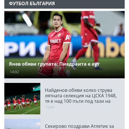
ФУТБОЛ БЪЛГАРИЯ
Янев обяви групата: Пиедраита е аут
14:02
Найденов обяви колко струва
лятната селекция на ЦСКА 1948,
тя е над 100 пъти под тази на
ПАО
13:41
Секирово поздрави Атлетик за