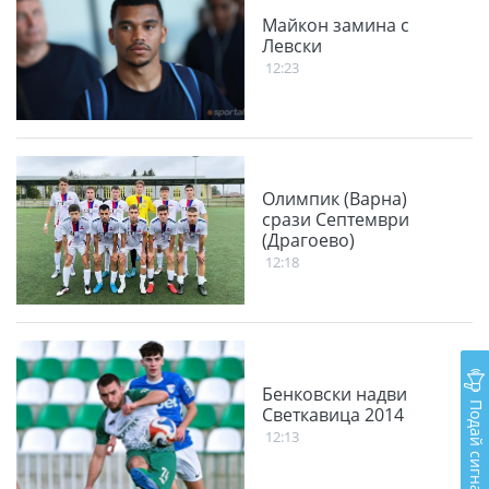
Майкон замина с
Левски
12:23
Олимпик (Варна)
срази Септември
(Драгоево)
12:18
Бенковски надви
Подай сигнал
Светкавица 2014
12:13