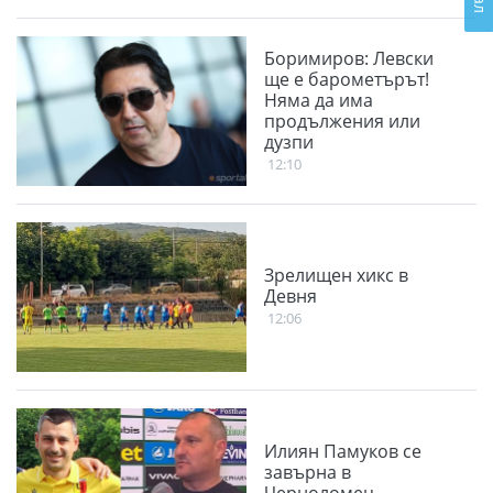
Боримиров: Левски
ще е барометърът!
Няма да има
продължения или
дузпи
12:10
Зрелищен хикс в
Девня
12:06
Илиян Памуков се
завърна в
Черноломец