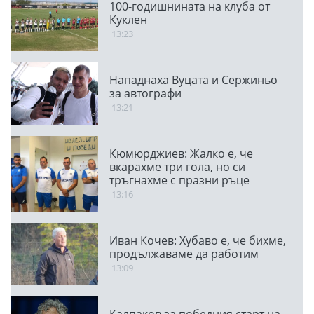
100-годишнината на клуба от
Куклен
13:23
Нападнаха Вуцата и Сержиньо
за автографи
13:21
Кюмюрджиев: Жалко е, че
вкарахме три гола, но си
тръгнахме с празни ръце
13:16
Иван Кочев: Хубаво е, че бихме,
продължаваме да работим
13:09
Калпаков за победния старт на