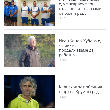
е, че вкарахме три
гола, но си тръгнахме
с празни ръце
13:16
Иван Кочев: Хубаво е,
че бихме,
продължаваме да
работим
13:09
Калпаков за победния
старт на Крумовград
13:04