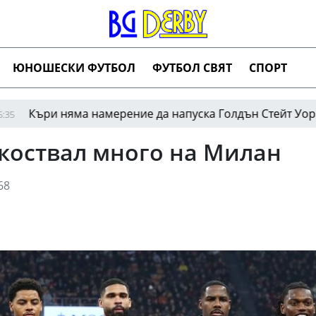
ЮНОШЕСКИ ФУТБОЛ
ФУТБОЛ СВЯТ
СПОРТ
тигнаха споразумение за нов договор
Комо при
05:59
 коствал много на Милан
68