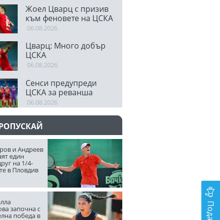
Направихме
Жоел Цварц с призив
изключителен двубой
към феновете на ЦСКА
06.08.2026
Цварц: Много добър
ЦСКА
06.08.2026
Сенси предупреди
ЦСКА за реванша
06.08.2026
ПРОПУСКАЙ
ров и Андреев
аят един
руг на 1/4-
те в Пловдив
лла
ва започна с
елна победа в