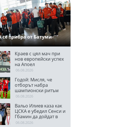
 се прибра от Батуми
Краев с цял мач при
нов европейски успех
на Апоел
06.08.2026
Годой: Мисля, че
отборът набра
шампионски ритъм
06.08.2026
Вальо Илиев каза как
ЦСКА е убедил Сенси и
Гбамин да дойдат в
клуба и отсече:
06.08.2026