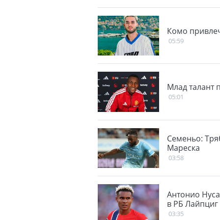
Комо привлеч
05:59
Млад талант 
05:01
Семеньо: Тря
Мареска
03:58
Антонио Нуса
в РБ Лайпциг
03:35