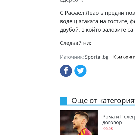
С Рафаел Леао в предни по
водещ атаката на гостите, 
двубой, в който залозите са
Следвай ни:
Източник:
Sportal.bg
Към ориги
Още от категорият
Рома и Пелег
договор
06:58