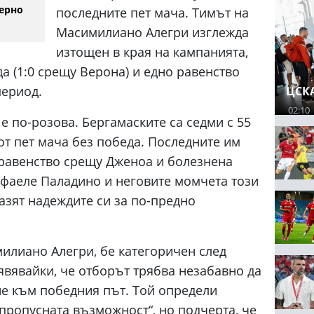
ерно
последните пет мача. Тимът на
Масимилиано Алегри изглежда
изтощен в края на кампанията,
а (1:0 срещу Верона) и едно равенство
период.
ЦСКА
02:10
е по-розова. Бергамаските са седми с 55
 от пет мача без победа. Последните им
 равенство срещу Дженоа и болезнена
 Рафаеле Паладино и неговите момчета този
азят надеждите си за по-предно
илиано Алегри, бе категоричен след
явявайки, че отборът трябва незабавно да
рне към победния път. Той определи
„пропусната възможност“, но подчерта, че