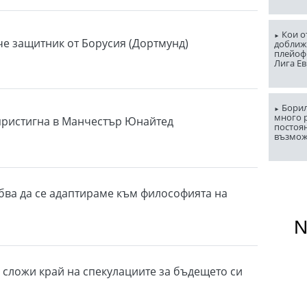
Кои о
е защитник от Борусия (Дортмунд)
доближ
плейоф
Лига Е
Борил
много 
пристигна в Манчестър Юнайтед
постоян
възмо
бва да се адаптираме към философията на
 сложи край на спекулациите за бъдещето си