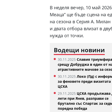
В неделя вечер, 10 май 202
Меаца“ ще бъде сцена на е
на сезона в Серия А. Милан 
и двата отбора влизат в дв
нужда от точки.
Водещи новини
30.11.2025
Славия триумфир
срещу Добруджа в един от н
Денвър Нъгетс взе звезда от
Феран Торес е к
атрактивните мачове за сез
Евролигата
Жермен
05.08.2026
02:59
30.11.2025
Локо (Пд) с инфор
за феновете преди визитата 
ЦСКА
29.11.2025
ЦСКА продължава 
лети при Янев, разправи се
брутално със Спартак за сед
поредна победа