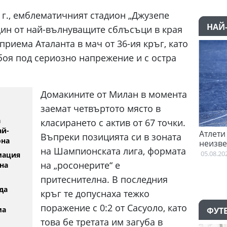
6 г., емблематичният стадион „Джузепе
НАЙ
дин от най-вълнуващите сблъсъци в края
приема Аталанта в мач от 36-ия кръг, като
убоя под сериозно напрежение и с остра
Домакините от Милан в момента
заемат четвъртото място в
а
класирането с актив от 67 точки.
ай-
азал "да" на Пари Сен
Атлети от Пакистан и Уганда са в
Въпреки позицията си в зоната
она
неизвестност след Игрите на
на Шампионската лига, формата
Британската общност
05.08.2026
мация
на „росонерите“ е
на
притеснителна. В последния
да
кръг те допуснаха тежко
поражение с 0:2 от Сасуоло, като
ма
ФУТ
това бе третата им загуба в