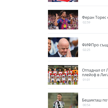
Феран Торес 
02:59
ФИФПро също
02:25
Отпаднал от 
плейоф в Лиг
01:01
Бешикташ пот
00:54