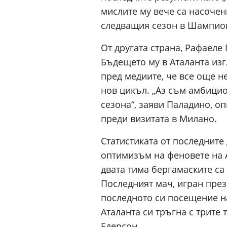
мислите му вече са насочен
следващия сезон в Шампион
От другата страна, Рафаеле
Бъдещето му в Аталанта изг
пред медиите, че все още н
нов цикъл. „Аз съм амбицио
сезона“, заяви Паладино, о
преди визитата в Милано.
Статистиката от последните
оптимизъм на феновете на 
двата тима бергамаските са
Последният мач, игран през 
последното си посещение на
Аталанта си тръгна с трите 
Едерсон.