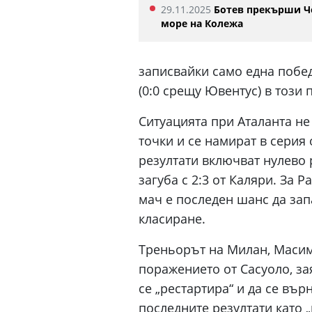
29.11.2025
Ботев прекърши Ч
море на Колежа
записвайки само една побед
(0:0 срещу Ювентус) в този 
Ситуацията при Аталанта не 
точки и се намират в серия
резултати включват нулево
загуба с 2:3 от Каляри. За
мач е последен шанс да зап
класиране.
Треньорът на Милан, Масим
поражението от Сасуоло, за
се „рестартира“ и да се въ
последните резултати като 