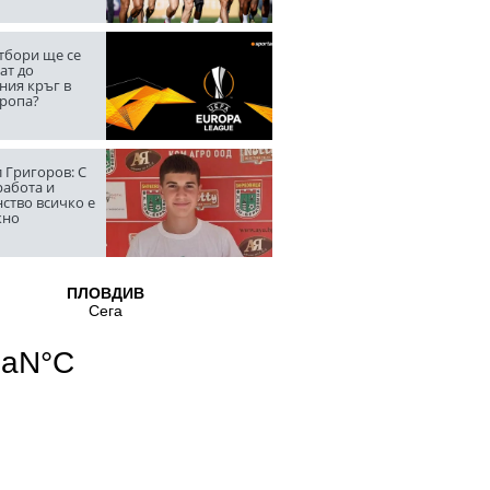
тбори ще се
ат до
ния кръг в
вропа?
 Григоров: С
работа и
ство всичко е
жно