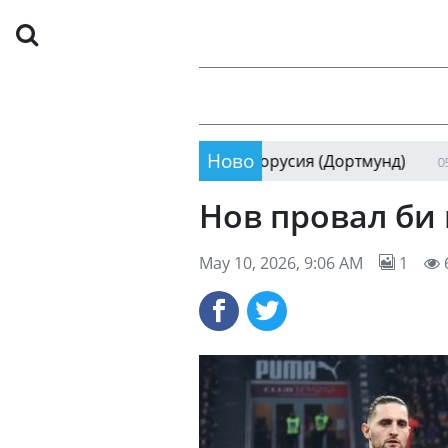
Ново
Рома и Пелегрини пос
06:58
Нов провал би
May 10, 2026, 9:06 AM
1