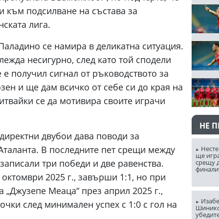
и към подсилване на състава за
ската лига.
 Паладино се намира в деликатна ситуация.
лежда несигурно, след като той сподели
е е получил сигнал от ръководството за
зен и ще дам всичко от себе си до края на
питвайки се да мотивира своите играчи
НЕ 
 директни двубои дава поводи за
Аталанта. В последните пет срещи между
Несте
ще игр
 записали три победи и две равенства.
срещу д
финали
октомври 2025 г., завърши 1:1, но при
 „Джузепе Меаца“ през април 2025 г.,
Изабе
точки след минимален успех с 1:0 с гол на
Шинико
убедит