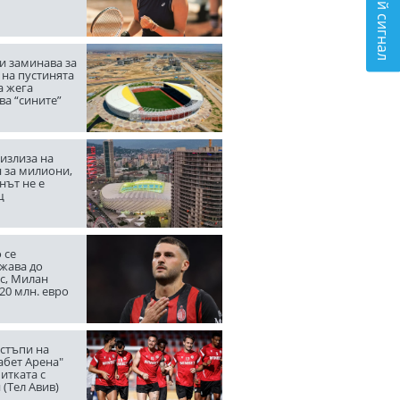
Подай сигнал
и заминава за
 на пустинята
а жега
ва “сините”
излиза на
 за милиони,
нът не е
щ
 се
жава до
с, Милан
20 млн. евро
стъпи на
абет Арена"
итката с
(Тел Авив)