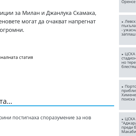
Оренсе
зиции за Милан и Джанлука Скамака,
феновете могат да очакват напрегнат
Левск
пъкъла
 огромни.
- ужасн
заплаш
ЦСКА 
налната статия
стадион
но тере
блестя
Порто
прибли
Химене
а...
поиска 
рини постигнаха споразумение за нов
ЦСКА 
"Аджар
преди б
Макаби 