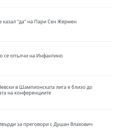
е казал "да" на Пари Сен Жермен
 се опълчи на Инфантино
Левски в Шампионската лига е близо до
ата на конференциите
върди за преговори с Душан Влахович