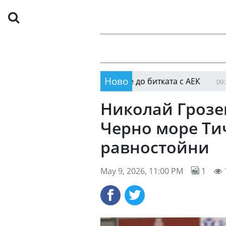
Ново
на сума, ако достигне до битката с АЕК
Инфант
09:25
Николай Грозев
Черно море Ти
равностойни
May 9, 2026, 11:00 PM
1