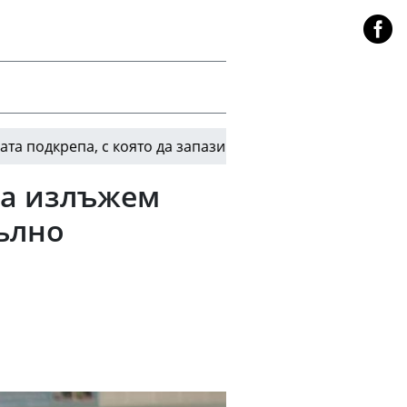
а, с която да запази поста си
България срещу 
08:52
 да излъжем
ълно