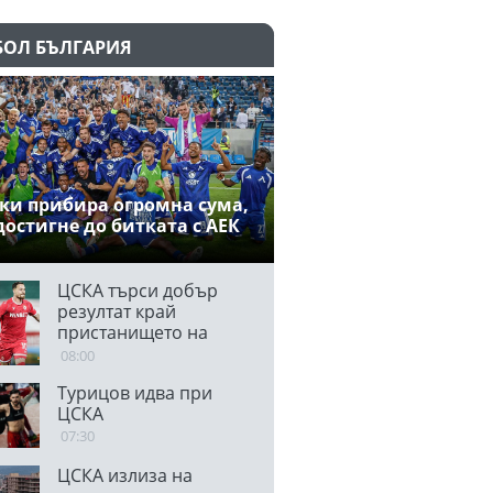
БОЛ БЪЛГАРИЯ
ки прибира огромна сума,
достигне до битката с АЕК
ЦСКА търси добър
резултат край
пристанището на
магьосницата
08:00
Турицов идва при
ЦСКА
07:30
ЦСКА излиза на