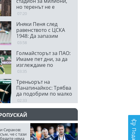
стадион за милиони,
но теренът не е
блестящ
07:20
Иняки Пеня след
равенството с ЦСКА
1948: Да запазим
спокойствие
03:58
Голмайсторът за ПАО:
Имаме пет дни, за да
изглеждаме по
различен начин в
03:35
България
Треньорът на
Панатинайкос: Трябва
да подобрим по малко
от всичко за реванша
02:33
ПРОПУСКАЙ
и Сираков:
съм, че с тази
обедите няма