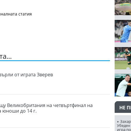
налната статия
а...
върли от играта Зверев
щу Великобритания на четвъртфинал на
НЕ 
а юноши до 14 г.
Захар
Убеден 
игра п