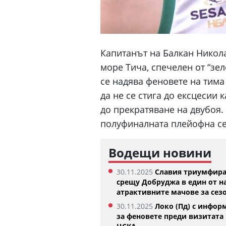
Капитанът на Балкан Никола
море Тича, спечелен от “зе
се надява феновете на тима
да не се стига до ексцесии к
до прекратяване на двубоя. 
полуфиналната плейофна се
Водещи новини
Изабелла Шиникова започна с
Тотнъм започна пр
30.11.2025
Славия триумфир
убедителна победа в Оренсе
05.08.2026
срещу Добруджа в един от н
5.08.2026
атрактивните мачове за сез
30.11.2025
Локо (Пд) с инфор
за феновете преди визитата 