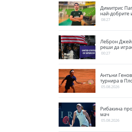
Димитрис Пап
най-добрите и
08:27
ЛеБрон Джейм
реши да игра
00:27
Антъни Генов
турнира в Пл
05.08.2026
Рибакина про
мач
05.08.2026