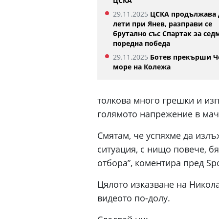
ЦСКА
29.11.2025
ЦСКА продължава 
лети при Янев, разправи се
брутално със Спартак за сед
поредна победа
29.11.2025
Ботев прекърши Ч
море на Колежа
толкова много грешки и изп
голямото напрежение в мач
Смятам, че успяхме да изл
ситуация, с нищо повече, б
отбора”, коментира пред Spo
Цялото изказване на Никола
видеото по-долу.