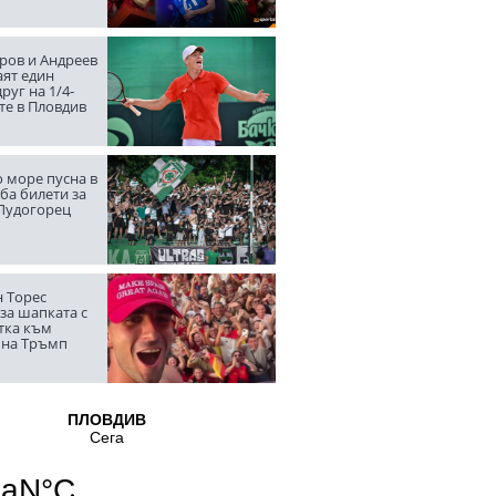
ров и Андреев
аят един
руг на 1/4-
те в Пловдив
 море пусна в
ба билети за
 Лудогорец
 Торес
за шапката с
тка към
 на Тръмп