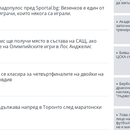
да закъ
адопулос пред Sportal.bg: Везенков е един от
грачи, които някога са играли.
Акаде
започна
тренир
с ще получи място в състава на САЩ, ако
е на Олимпийските игри в Лос Анджелис
Бивш 
ЦСКА с
 се класира за четвъртфиналите на двойки на
овдив
Бербо
драконо
наслаж
"първо
дължава напред в Торонто след маратонски
Това 
лице н
футбол
не е ми