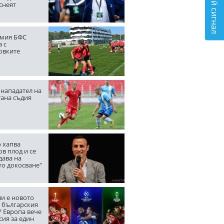
Подай сигнал
снеят
мия БФС
 с
овките
нападател на
тана съдия
 хапва
в плод и се
дава на
то докосване"
ли е новото
а българския
? Европа вече
сия за един