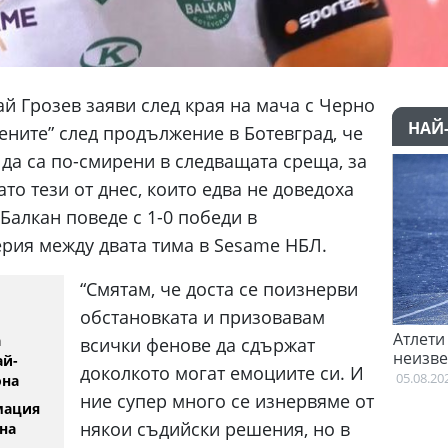
й Грозев заяви след края на мача с Черно
НАЙ
лените” след продължение в Ботевград, че
 да са по-смирени в следващата среща, за
ато тези от днес, които едва не доведоха
Балкан поведе с 1-0 победи в
рия между двата тима в Sesame НБЛ.
“Смятам, че доста се поизнерви
обстановката и призовавам
еговори с Гакпо
Атлети от Пакистан и Уганда са в
а
всички фенове да сдържат
неизвестност след Игрите на
ай-
доколкото могат емоциите си. И
Британската общност
05.08.2026
она
ние супер много се изнервяме от
мация
някои съдийски решения, но в
на