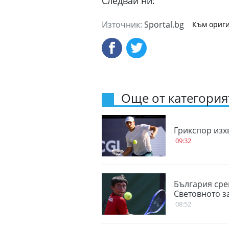
Следвай ни:
Източник:
Sportal.bg
Към ориги
Още от категорият
Грикспор изх
09:32
България сре
Световното з
08:52