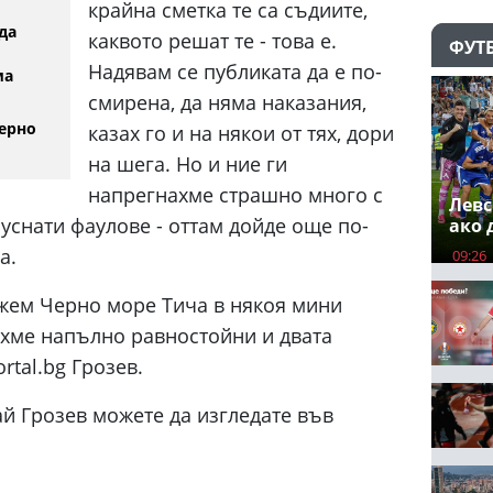
крайна сметка те са съдиите,
да
каквото решат те - това е.
ФУТ
Надявам се публиката да е по-
ма
смирена, да няма наказания,
ерно
казах го и на някои от тях, дори
на шега. Но и ние ги
напрегнахме страшно много с
Левс
уснати фаулове - оттам дойде още по-
ако 
а.
09:26
ъжем Черно море Тича в някоя мини
яхме напълно равностойни и двата
rtal.bg Грозев.
й Грозев можете да изгледате във