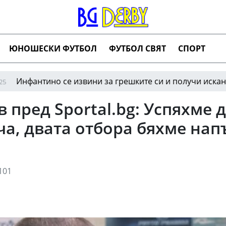
ЮНОШЕСКИ ФУТБОЛ
ФУТБОЛ СВЯТ
СПОРТ
ино се извини за грешките си и получи исканата подкреп
 пред Sportal.bg: Успяхме
ча, двата отбора бяхме нап
101