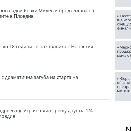
ов надви Янаки Милев и продължава на
ите в Пловдив
Несте
ще игр
срещу д
финали
 до 18 години се разправиха с Норвегия
Черно
продаж
мача с
 с драматична загуба на старта на
Феран
а
обясни 
препра
мотото
дреев ще играят един срещу друг на 1/4-
ловдив