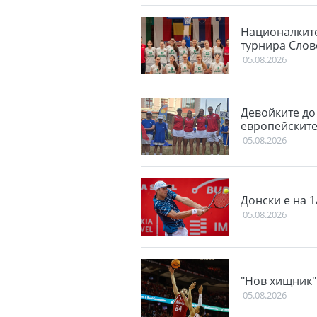
Националките
турнира Слов
05.08.2026
Девойките до
европейскит
05.08.2026
Донски е на 
05.08.2026
"Нов хищник"
05.08.2026