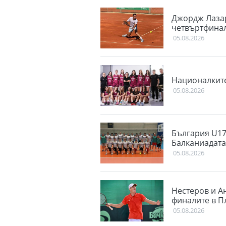
Джордж Лазар
четвъртфинал
05.08.2026
Националките
05.08.2026
България U17
Балканиадат
05.08.2026
Нестеров и Ан
финалите в П
05.08.2026